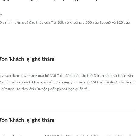
an
 vệ tinh trên quỹ đạo thấp của Trái Đất, có khoảng 8.000 của SpaceX và 120 của
đón 'khách lạ' ghé thăm
c vì sao đang bay ngang qua hệ Mặt Trời, đánh dấu lần thứ 3 trong lịch sử thiên văn
 xuất hiện của một 'khách lạ' đến từ không gian liên sao. Vật thể này được đặt tên là
u hút sự quan tâm lớn của cộng đồng khoa học quốc tế.
đón 'khách lạ' ghé thăm