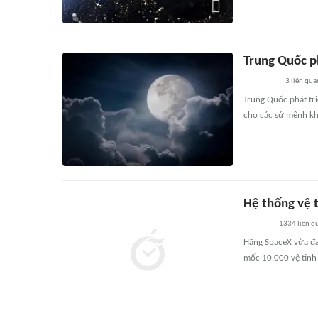
Trung Quốc p
3
liên qua
Trung Quốc phát tri
cho các sứ mệnh khô
Hệ thống vệ 
1334
liên q
Hãng SpaceX vừa đạ
mốc 10.000 vệ tinh 