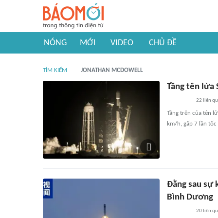
NÓNG
MỚI
VIDEO
CHỦ ĐỀ
TÌM KIẾM
JONATHAN MCDOWELL
Tầng tên lửa
22
liên q
Tầng trên của tên l
km/h, gấp 7 lần tốc
Đằng sau sự 
Bình Dương
20
liên q