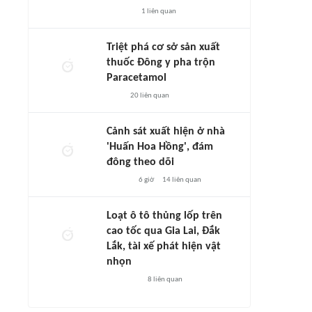
1
liên quan
Triệt phá cơ sở sản xuất
thuốc Đông y pha trộn
Paracetamol
20
liên quan
Cảnh sát xuất hiện ở nhà
'Huấn Hoa Hồng', đám
đông theo dõi
6 giờ
14
liên quan
Loạt ô tô thủng lốp trên
cao tốc qua Gia Lai, Đắk
Lắk, tài xế phát hiện vật
nhọn
8
liên quan