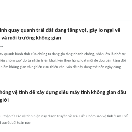
inh quay quanh trái đất đang tăng vọt, gây lo ngại về
c và môi trường không gian
an
uay quanh hành tinh của chúng ta đang gia tăng nhanh chóng, phần lớn là nhờ sự
'siêu chòm sao' do tư nhân triển khai, kéo theo hàng loạt mối đe dọa tiềm tàng đối
 hiểm không gian và nghiên cứu thiên văn. Vấn đề này đang trở nên ngày càng
hóng vệ tinh để xây dựng siêu máy tính không gian đầu
giới
u thập từ các vệ tinh hiện nay được truyền về Trái Đất. Chòm sao vệ tinh 'Tam Thể'
i quyết bài toán này.