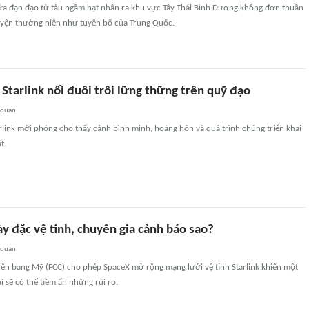
ửa đạn đạo từ tàu ngầm hạt nhân ra khu vực Tây Thái Bình Dương không đơn thuần
uyện thường niên như tuyên bố của Trung Quốc.
Starlink nối đuôi trôi lững thững trên quỹ đạo
 quan
arlink mới phóng cho thấy cảnh bình minh, hoàng hôn và quá trình chúng triển khai
t.
y đặc vệ tinh, chuyên gia cảnh báo sao?
 quan
liên bang Mỹ (FCC) cho phép SpaceX mở rộng mạng lưới vệ tinh Starlink khiến một
i sẽ có thể tiềm ẩn những rủi ro.