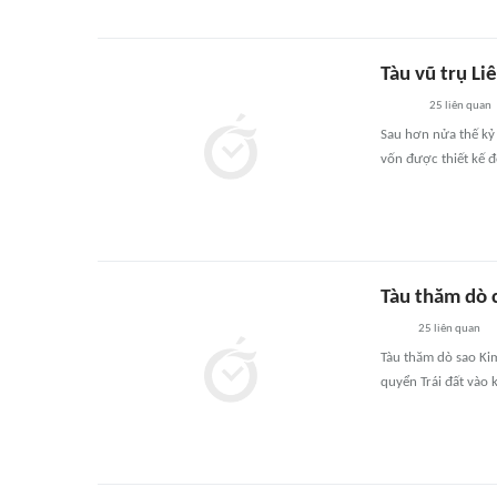
Tàu vũ trụ Li
25
liên quan
Sau hơn nửa thế kỷ 
vốn được thiết kế đ
Tàu thăm dò c
25
liên quan
Tàu thăm dò sao Kim
quyển Trái đất vào 