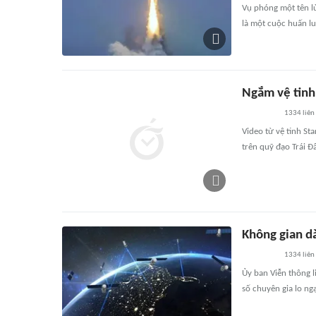
Vụ phóng một tên l
là một cuộc huấn l
Ngắm vệ tinh 
1334
liên
Video từ vệ tinh St
trên quỹ đạo Trái Đấ
Không gian dà
1334
liên
Ủy ban Viễn thông 
số chuyên gia lo ngạ