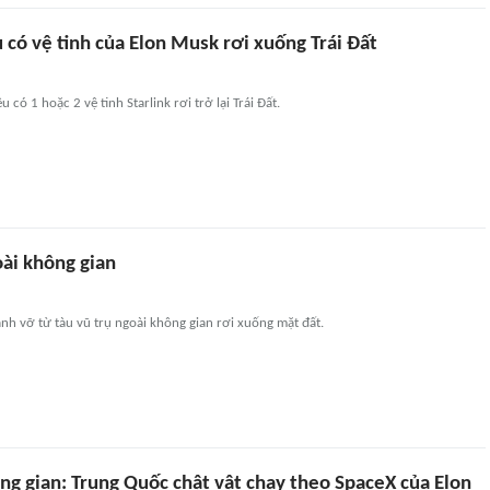
có vệ tinh của Elon Musk rơi xuống Trái Đất
u có 1 hoặc 2 vệ tinh Starlink rơi trở lại Trái Đất.
ài không gian
h vỡ từ tàu vũ trụ ngoài không gian rơi xuống mặt đất.
ng gian: Trung Quốc chật vật chạy theo SpaceX của Elon