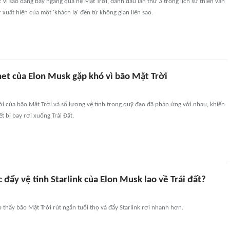
c vì sao đang bay ngang qua hệ Mặt Trời, đánh dấu lần thứ 3 trong lịch sử thiên văn
 xuất hiện của một 'khách lạ' đến từ không gian liên sao.
net của Elon Musk gặp khó vì bão Mặt Trời
ời của bão Mặt Trời và số lượng vệ tinh trong quỹ đạo đã phản ứng với nhau, khiến
t bị bay rơi xuống Trái Đất.
c đẩy vệ tinh Starlink của Elon Musk lao về Trái đất?
thấy bão Mặt Trời rút ngắn tuổi thọ và đẩy Starlink rơi nhanh hơn.