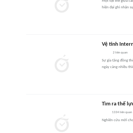
Một vật thể giữa cá
hiện đại ghi nhận sự
Vệ tinh Inter
2
liên quan
Sự gia tăng đồng th
ngày càng nhiều thiế
Tìm ra thế lự
1334
liên quan
Nghiên cứu mới cho 