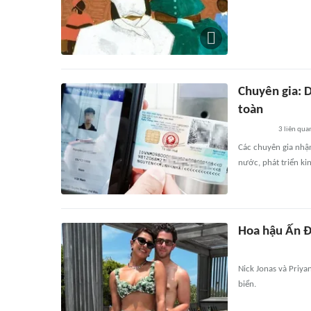
Chuyên gia: D
toàn
3
liên qua
Các chuyên gia nhận
nước, phát triển kinh
Hoa hậu Ấn Đ
Nick Jonas và Priya
biển.