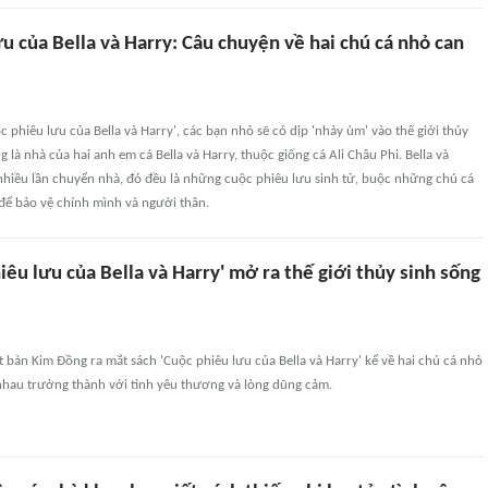
u của Bella và Harry: Câu chuyện về hai chú cá nhỏ can
 phiêu lưu của Bella và Harry', các bạn nhỏ sẽ có dịp 'nhảy ùm' vào thế giới thủy
 là nhà của hai anh em cá Bella và Harry, thuộc giống cá Ali Châu Phi. Bella và
nhiều lần chuyển nhà, đó đều là những cuộc phiêu lưu sinh tử, buộc những chú cá
ể bảo vệ chính mình và người thân.
iêu lưu của Bella và Harry' mở ra thế giới thủy sinh sống
 bản Kim Đồng ra mắt sách 'Cuộc phiêu lưu của Bella và Harry' kể về hai chú cá nhỏ
nhau trưởng thành với tình yêu thương và lòng dũng cảm.