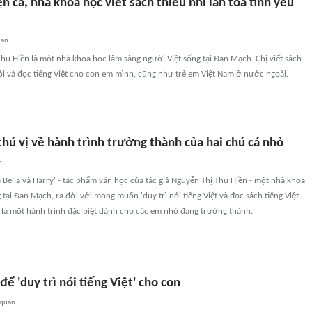
 cá, nhà khoa học viết sách thiếu nhi lan tỏa tình yêu
uan
Thu Hiền là một nhà khoa học lâm sàng người Việt sống tại Đan Mạch. Chị viết sách
ói và đọc tiếng Việt cho con em mình, cũng như trẻ em Việt Nam ở nước ngoài.
hú vị về hành trình trưởng thành của hai chú cá nhỏ
n
 Bella và Harry' - tác phẩm văn học của tác giả Nguyễn Thị Thu Hiền - một nhà khoa
 tại Đan Mạch, ra đời với mong muốn 'duy trì nói tiếng Việt và đọc sách tiếng Việt
 là một hành trình đặc biệt dành cho các em nhỏ đang trưởng thành.
để 'duy trì nói tiếng Việt' cho con
 quan