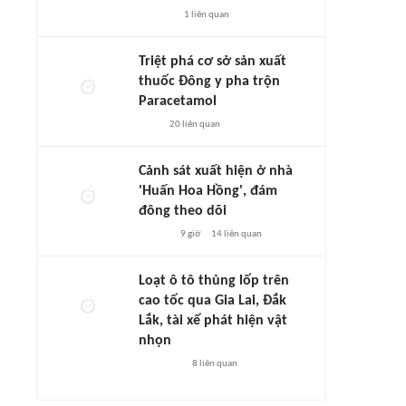
1
liên quan
Triệt phá cơ sở sản xuất
thuốc Đông y pha trộn
Paracetamol
20
liên quan
Cảnh sát xuất hiện ở nhà
'Huấn Hoa Hồng', đám
đông theo dõi
9 giờ
14
liên quan
Loạt ô tô thủng lốp trên
cao tốc qua Gia Lai, Đắk
Lắk, tài xế phát hiện vật
nhọn
8
liên quan