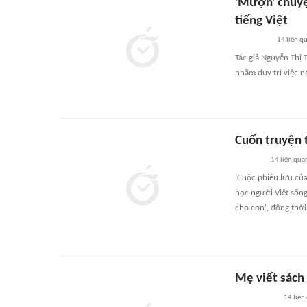
'Mượn' chuyện
tiếng Việt
14
liên q
Tác giả Nguyễn Thị 
nhằm duy trì việc n
Cuốn truyện t
14
liên qua
'Cuộc phiêu lưu của
học người Việt sống
cho con', đồng thời
Mẹ viết sách 
14
liên