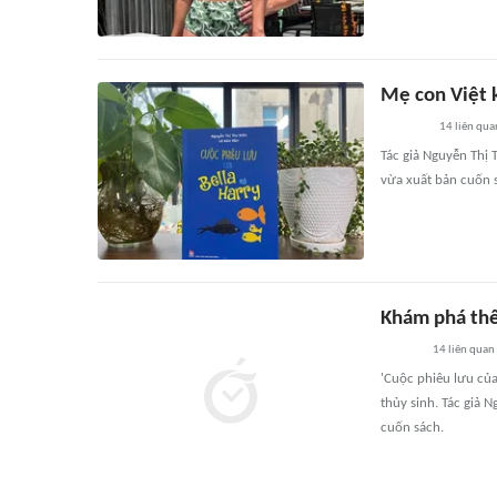
Mẹ con Việt 
14
liên qua
Tác giả Nguyễn Thị 
vừa xuất bản cuốn s
Khám phá thế 
14
liên quan
'Cuộc phiêu lưu của
thủy sinh. Tác giả 
cuốn sách.