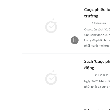
Cuộc phiêu lư
trường
14
liên quan
Qua cuốn sách 'Cuộc
sinh sống động, cũng
Harry đã phải chịu 
phải mạnh mẽ hơn đ
Sách 'Cuộc ph
động
14
liên quan
Ngày 26/7, Nhà xuất
nhút nhát đã cùng 