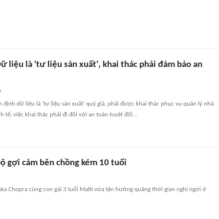
ữ liệu là 'tư liệu sản xuất', khai thác phải đảm bảo an
n
 định dữ liệu là 'tư liệu sản xuất' quý giá, phải được khai thác phục vụ quản lý nhà
 tế; việc khai thác phải đi đôi với an toàn tuyệt đối...
ộ gợi cảm bên chồng kém 10 tuổi
nka Chopra cùng con gái 3 tuổi Malti vừa tận hưởng quãng thời gian nghỉ ngơi ở