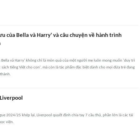
ưu của Bella và Harry' và câu chuyện về hành trình
h
a Bella và Harry' không chỉ là món quà của một người mẹ luôn mong muốn 'duy trì
ọc sách tiếng Việt cho con', mà còn là tác phẩm đặc biệt dành cho mọi đứa trẻ đang
thành.
 Liverpool
gue 2024/25 khép lại, Liverpool quyết định chia tay 7 cầu thủ, phần lớn là các tài
học viện.