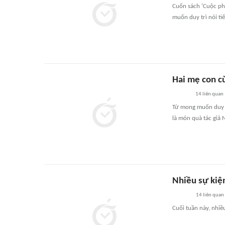
Cuốn sách 'Cuộc phi
muốn duy trì nói tiế
Hai mẹ con cù
14
liên quan
Từ mong muốn duy tr
là món quà tác giả 
Nhiều sự kiện
14
liên quan
Cuối tuần này, nhiề