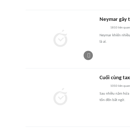
Neymar gây t
1810
liên quan
Neymar khiến nhiều 
là ai.
Cuối cùng tax
1050
liên quan
Sau nhiều năm hứa 
tốn đến bất ngờ.