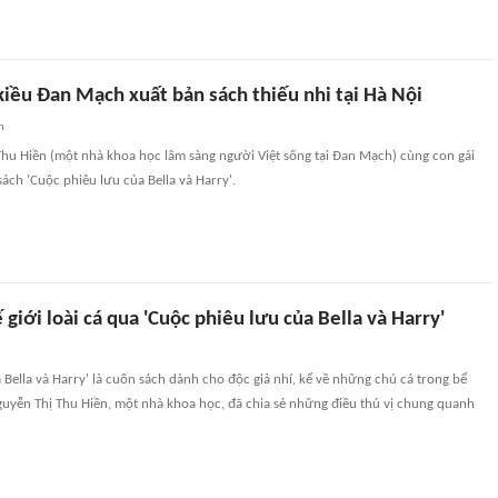
kiều Đan Mạch xuất bản sách thiếu nhi tại Hà Nội
n
Thu Hiền (một nhà khoa học lâm sàng người Việt sống tại Đan Mạch) cùng con gái
ách 'Cuộc phiêu lưu của Bella và Harry'.
giới loài cá qua 'Cuộc phiêu lưu của Bella và Harry'
 Bella và Harry' là cuốn sách dành cho độc giả nhí, kể về những chú cá trong bể
Nguyễn Thị Thu Hiền, một nhà khoa học, đã chia sẻ những điều thú vị chung quanh