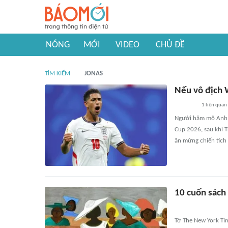
NÓNG
MỚI
VIDEO
CHỦ ĐỀ
TÌM KIẾM
JONAS
Nếu vô địch 
1
liên quan
Người hâm mộ Anh c
Cup 2026, sau khi T
ăn mừng chiến tích 
10 cuốn sách
Tờ The New York Ti