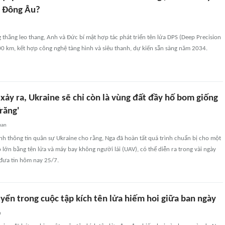
i Đông Âu?
 thẳng leo thang, Anh và Đức bí mật hợp tác phát triển tên lửa DPS (Deep Precision
00 km, kết hợp công nghệ tàng hình và siêu thanh, dự kiến sẵn sàng năm 2034.
xảy ra, Ukraine sẽ chỉ còn là vùng đất đầy hố bom giống
răng'
uan
nh thông tin quân sự Ukraine cho rằng, Nga đã hoàn tất quá trình chuẩn bị cho một
 lớn bằng tên lửa và máy bay không người lái (UAV), có thể diễn ra trong vài ngày
 đưa tin hôm nay 25/7.
yển trong cuộc tập kích tên lửa hiếm hoi giữa ban ngày
n