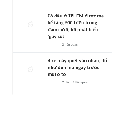
Cô dâu ở TPHCM được mẹ
kế tặng 500 triệu trong
đám cưới, lời phát biểu
'gây sốt'
2
liên quan
4 xe máy quệt vào nhau, đổ
như domino ngay trước
mũi ô tô
7 giờ
1
liên quan