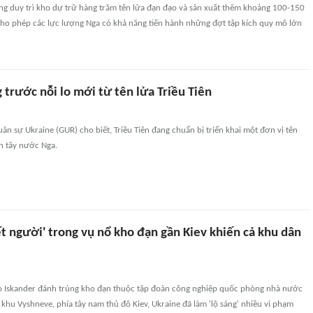
ng duy trì kho dự trữ hàng trăm tên lửa đạn đạo và sản xuất thêm khoảng 100-150
 cho phép các lực lượng Nga có khả năng tiến hành những đợt tập kích quy mô lớn
trước nỗi lo mới từ tên lửa Triều Tiên
ân sự Ukraine (GUR) cho biết, Triều Tiên đang chuẩn bị triển khai một đơn vị tên
n tây nước Nga.
t người' trong vụ nổ kho đạn gần Kiev khiến cả khu dân
o Iskander đánh trúng kho đạn thuộc tập đoàn công nghiệp quốc phòng nhà nước
hu Vyshneve, phía tây nam thủ đô Kiev, Ukraine đã làm 'lộ sáng' nhiều vi phạm