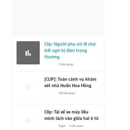
Clip: Người phụ nữ đi chợ
bất ngờ bị đâm trọng
thương
5
liên quan
[CLIP]: Toàn cảnh vụ khám
xét nhà Huấn Hoa Hồng
38
liên quan
Clip: Tài xế xe máy liều
mình lách vào giữa hai ô tô
8 giờ
1
liên quan