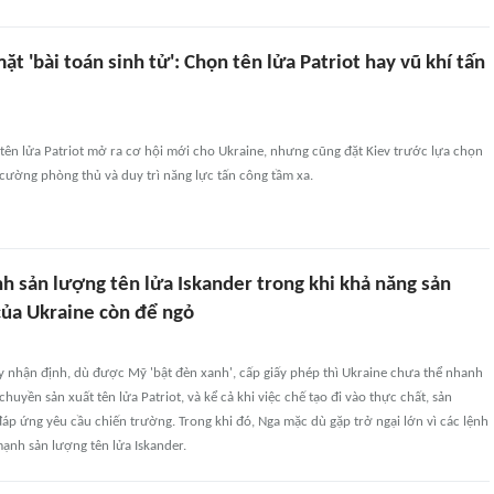
ặt 'bài toán sinh tử': Chọn tên lửa Patriot hay vũ khí tấn
 tên lửa Patriot mở ra cơ hội mới cho Ukraine, nhưng cũng đặt Kiev trước lựa chọn
cường phòng thủ và duy trì năng lực tấn công tầm xa.
h sản lượng tên lửa Iskander trong khi khả năng sản
của Ukraine còn để ngỏ
y nhận định, dù được Mỹ 'bật đèn xanh', cấp giấy phép thì Ukraine chưa thể nhanh
chuyền sản xuất tên lửa Patriot, và kể cả khi việc chế tạo đi vào thực chất, sản
p ứng yêu cầu chiến trường. Trong khi đó, Nga mặc dù gặp trở ngại lớn vì các lệnh
ạnh sản lượng tên lửa Iskander.