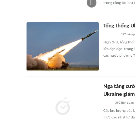
trong công tác lưu 
Tổng thống U
392
liên q
Ngày 2/8, Tổng thốn
lửa đạn đạo, trong 
các nước phương Tâ
Nga tăng cườ
Ukraine giả
392
liên quan
Các lực lượng của L
mức cao nhất từ đ