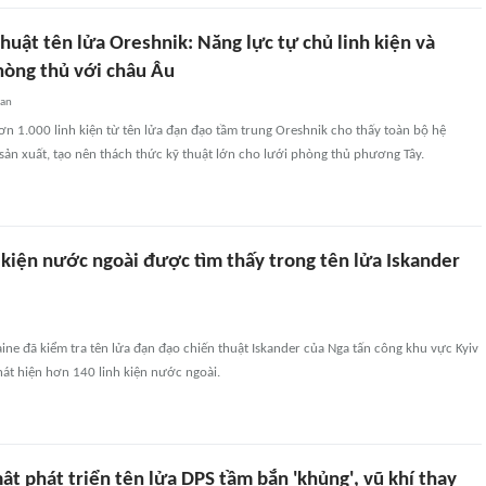
thuật tên lửa Oreshnik: Năng lực tự chủ linh kiện và
hòng thủ với châu Âu
uan
ơn 1.000 linh kiện từ tên lửa đạn đạo tầm trung Oreshnik cho thấy toàn bộ hệ
ản xuất, tạo nên thách thức kỹ thuật lớn cho lưới phòng thủ phương Tây.
 kiện nước ngoài được tìm thấy trong tên lửa Iskander
ine đã kiểm tra tên lửa đạn đạo chiến thuật Iskander của Nga tấn công khu vực Kyiv
át hiện hơn 140 linh kiện nước ngoài.
t phát triển tên lửa DPS tầm bắn 'khủng', vũ khí thay