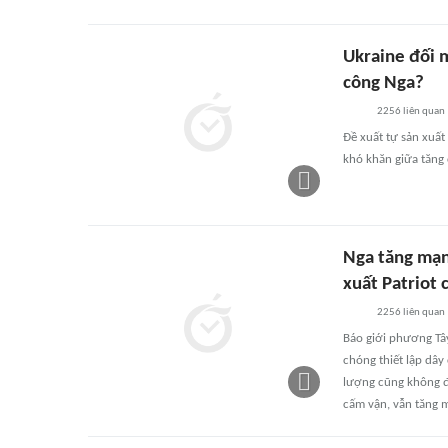
Ukraine đối m
công Nga?
2256
liên quan
Đề xuất tự sản xuất
khó khăn giữa tăng 
Nga tăng mạn
xuất Patriot 
2256
liên quan
Báo giới phương Tâ
chóng thiết lập dây 
lượng cũng không đá
cấm vận, vẫn tăng m