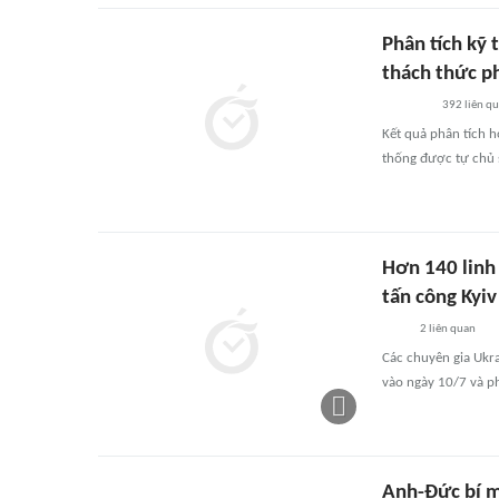
Phân tích kỹ 
thách thức p
392
liên q
Kết quả phân tích h
thống được tự chủ s
Hơn 140 linh
tấn công Kyiv
2
liên quan
Các chuyên gia Ukra
vào ngày 10/7 và ph
Anh-Đức bí mậ