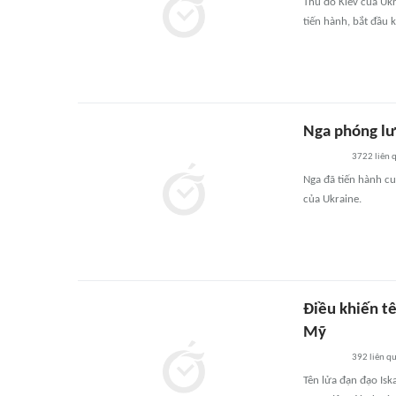
Thủ đô Kiev của Ukr
tiến hành, bắt đầu 
Nga phóng lư
3722
liên 
Nga đã tiến hành c
của Ukraine.
Điều khiến t
Mỹ
392
liên q
Tên lửa đạn đạo Is