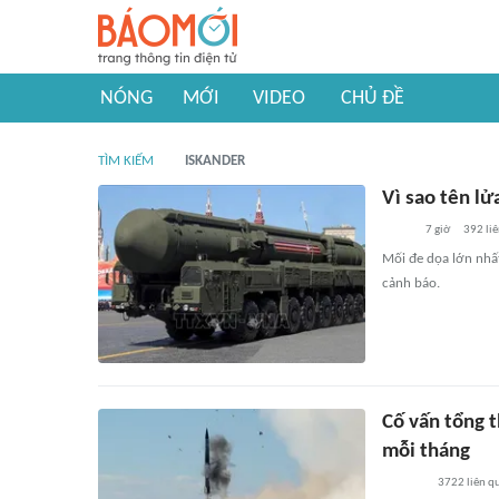
NÓNG
MỚI
VIDEO
CHỦ ĐỀ
TÌM KIẾM
ISKANDER
Vì sao tên lử
7 giờ
392
li
Mối đe dọa lớn nhấ
cảnh báo.
Cố vấn tổng 
mỗi tháng
3722
liên q