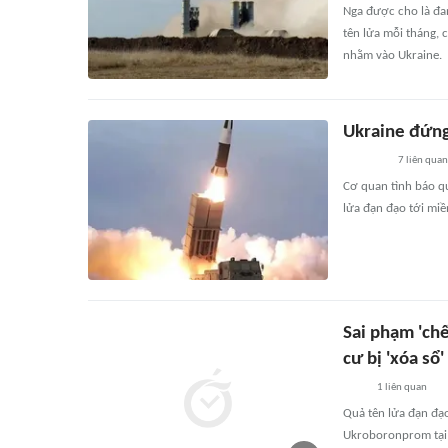
Nga được cho là đa
tên lửa mỗi tháng,
nhằm vào Ukraine.
Ukraine đứng 
7
liên quan
Cơ quan tình báo qu
lửa đạn đạo tới miề
Sai phạm 'chế
cư bị 'xóa sổ'
1
liên quan
Quả tên lửa đạn đạ
Ukroboronprom tại k