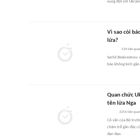
xung đột với Ukrain
Vì sao còi b
lửa?
534
liên qua
Serhii Beskrestnov,
báo không kích gần 
Quan chức Uk
tên lửa Nga
2256
liên qua
Cố vấn của Bộ trưởn
chậm trễ gần đây c
đạn đạo.