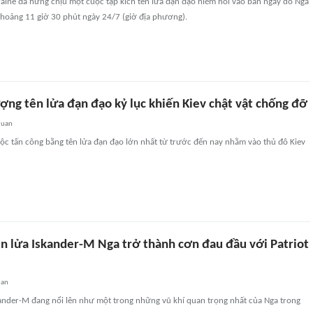
aine đã hứng chịu một cuộc tập kích tên lửa đạn đạo hiếm hoi vào ban ngày do Nga
khoảng 11 giờ 30 phút ngày 24/7 (giờ địa phương).
ợng tên lửa đạn đạo kỷ lục khiến Kiev chật vật chống đỡ
quan
uộc tấn công bằng tên lửa đạn đạo lớn nhất từ trước đến nay nhằm vào thủ đô Kiev
ên lửa Iskander-M Nga trở thành cơn đau đầu với Patriot
uan
kander-M đang nổi lên như một trong những vũ khí quan trọng nhất của Nga trong