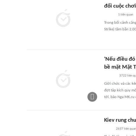
đổi cuộc chơ
1
liên quan
Trong bối cảnh căng
Strike) tầm bắn 2.0
'Nếu điều đó 
bề mặt Mặt T
3722
liên q
Giới chức và các kê
đợt tập kích quy mô
tới, báo Nga MK.ru
Kiev rung chu
2637
liên qua