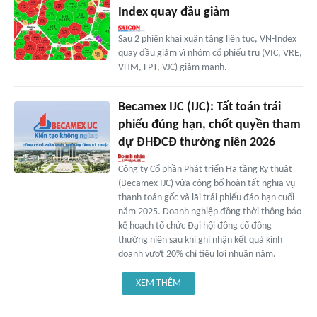
Index quay đầu giảm
Sau 2 phiên khai xuân tăng liên tục, VN-Index
quay đầu giảm vì nhóm cổ phiếu trụ (VIC, VRE,
VHM, FPT, VJC) giảm mạnh.
Becamex IJC (IJC): Tất toán trái
phiếu đúng hạn, chốt quyền tham
dự ĐHĐCĐ thường niên 2026
Công ty Cổ phần Phát triển Hạ tầng Kỹ thuật
(Becamex IJC) vừa công bố hoàn tất nghĩa vụ
thanh toán gốc và lãi trái phiếu đáo hạn cuối
năm 2025. Doanh nghiệp đồng thời thông báo
kế hoạch tổ chức Đại hội đồng cổ đông
thường niên sau khi ghi nhận kết quả kinh
doanh vượt 20% chỉ tiêu lợi nhuận năm.
XEM THÊM