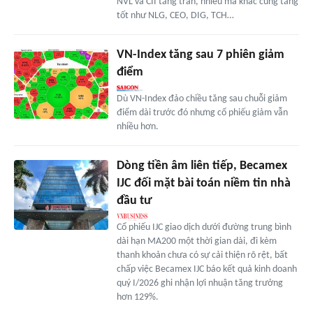
NVL và CII tăng trần, nhiều mã khác cũng tăng
tốt như NLG, CEO, DIG, TCH…
VN-Index tăng sau 7 phiên giảm
điểm
Dù VN-Index đảo chiều tăng sau chuỗi giảm
điểm dài trước đó nhưng cổ phiếu giảm vẫn
nhiều hơn.
Dòng tiền âm liên tiếp, Becamex
IJC đối mặt bài toán niềm tin nhà
đầu tư
Cổ phiếu IJC giao dịch dưới đường trung bình
dài hạn MA200 một thời gian dài, đi kèm
thanh khoản chưa có sự cải thiện rõ rệt, bất
chấp việc Becamex IJC báo kết quả kinh doanh
quý I/2026 ghi nhận lợi nhuận tăng trưởng
hơn 129%.