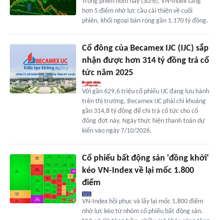
Trong phiên hôm nay (30/6), VN-Index tăng
hơn 5 điểm nhờ lực cầu cải thiện về cuối
phiên, khối ngoại bán ròng gần 1.170 tỷ đồng.
Cổ đông của Becamex IJC (IJC) sắp
nhận được hơn 314 tỷ đồng trả cổ
tức năm 2025
Với gần 629,6 triệu cổ phiếu IJC đang lưu hành
trên thị trường, Becamex IJC phải chi khoảng
gần 314,8 tỷ đồng để chi trả cổ tức cho cổ
đông đợt này. Ngày thực hiện thanh toán dự
kiến vào ngày 7/10/2026.
Cổ phiếu bất động sản 'đồng khởi'
kéo VN-Index về lại mốc 1.800
điểm
VN-Index hồi phục và lấy lại mốc 1.800 điểm
nhờ lực kéo từ nhóm cổ phiếu bất động sản.