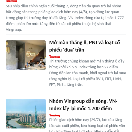
Sau nhịp điều chỉnh ngắn cuối tháng 7, dòng tiền đã quay trở lại nhóm
bất động sản trong phiên giao dịch hôm nay (4/8), tạo động lực quan
trọng giúp thị trường duy trì đà tăng. VN-Index đóng cửa tại mốc 1.777
điểm, phần lớn mức tăng đến từ các cổ phiếu thuộc hệ sinh thái
Vingroup.
Mở màn tháng 8, PNJ và loạt cổ
phiếu 'đua' trần
Thị trường chứng khoán mở màn tháng 8 đầy
hứng khởi khi VN-Index tăng hơn 27 điểm.
Dòng tiền lan tỏa mạnh, khối ngoại trở lại mua
ròng nghìn tỷ. Loạt cổ phiếu BVH, FRT, HVN,
FPT, PNJ… tăng trần.
Nhóm Vingroup dẫn sóng, VN-
Index lấy lại mốc 1.700 điểm
Phiên giao dịch hôm nay (29/7), lực cầu tăng
tốc vào cuối phiên, kéo hàng loạt cổ phiếu vốn
hóa lớn đồng loạt bứt phá. Nhờ sự dẫn dắt