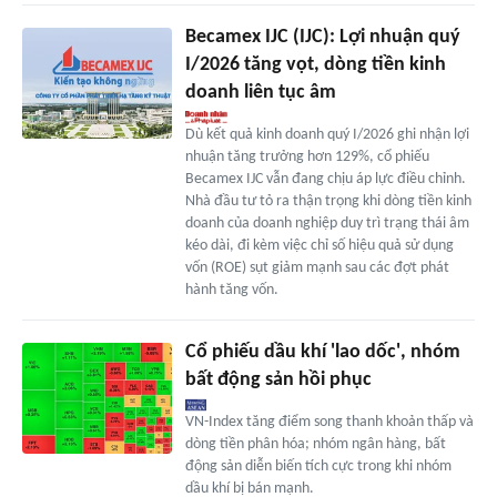
Becamex IJC (IJC): Lợi nhuận quý
I/2026 tăng vọt, dòng tiền kinh
doanh liên tục âm
Dù kết quả kinh doanh quý I/2026 ghi nhận lợi
nhuận tăng trưởng hơn 129%, cổ phiếu
Becamex IJC vẫn đang chịu áp lực điều chỉnh.
Nhà đầu tư tỏ ra thận trọng khi dòng tiền kinh
doanh của doanh nghiệp duy trì trạng thái âm
kéo dài, đi kèm việc chỉ số hiệu quả sử dụng
vốn (ROE) sụt giảm mạnh sau các đợt phát
hành tăng vốn.
Cổ phiếu dầu khí 'lao dốc', nhóm
bất động sản hồi phục
VN-Index tăng điểm song thanh khoản thấp và
dòng tiền phân hóa; nhóm ngân hàng, bất
động sản diễn biến tích cực trong khi nhóm
dầu khí bị bán mạnh.