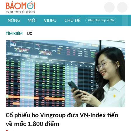
NÓNG
MỚI
VIDEO
CHỦ ĐỀ
#ASEAN Cup 2026
#Trí tuệ nhân tạo
#Mỹ - Iran
#Khám phá Việt Nam
TÌM KIẾM
IJC
#Khám phá thế giới
Cổ phiếu họ Vingroup đưa VN-Index tiến
về mốc 1.800 điểm