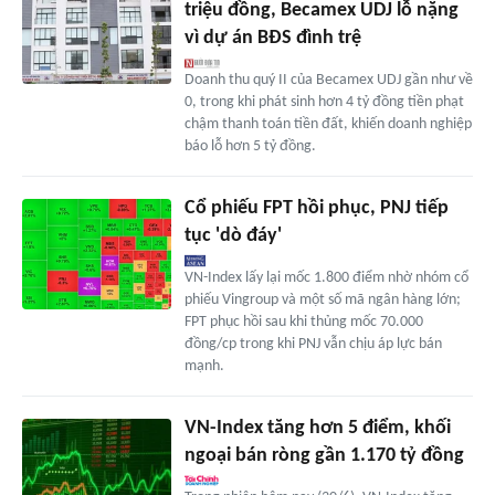
triệu đồng, Becamex UDJ lỗ nặng
vì dự án BĐS đình trệ
Doanh thu quý II của Becamex UDJ gần như về
0, trong khi phát sinh hơn 4 tỷ đồng tiền phạt
chậm thanh toán tiền đất, khiến doanh nghiệp
báo lỗ hơn 5 tỷ đồng.
Cổ phiếu FPT hồi phục, PNJ tiếp
tục 'dò đáy'
VN-Index lấy lại mốc 1.800 điểm nhờ nhóm cổ
phiếu Vingroup và một số mã ngân hàng lớn;
FPT phục hồi sau khi thủng mốc 70.000
đồng/cp trong khi PNJ vẫn chịu áp lực bán
mạnh.
VN-Index tăng hơn 5 điểm, khối
ngoại bán ròng gần 1.170 tỷ đồng