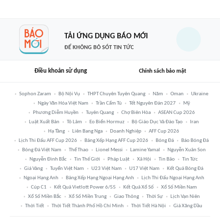
TẢI ỨNG DỤNG BÁO MỚI
ĐỂ KHÔNG BỎ SÓT TIN TỨC
Điều khoản sử dụng
Chính sách bảo mật
Sophon Zaram
Bộ Nội Vụ
THPT Chuyên Tuyên Quang
Năm
Oman
Ukraine
Ngày Văn Hóa Việt Nam
Trần Cẩm Tú
Tết Nguyên Đán 2027
Mỹ
Phương Diễm Huyền
Tuyên Quang
Chợ Biên Hòa
ASEAN Cup 2026
Luật Xuất Bản
Tô Lâm
Eo Biển Hormuz
Bộ Giáo Dục Và Đào Tạo
Iran
Hạ Tầng
Liên Bang Nga
Doanh Nghiệp
AFF Cup 2026
Lịch Thi Đấu AFF Cup 2026
Bảng Xếp Hạng AFF Cup 2026
Bóng Đá
Báo Bóng Đá
Bóng Đá Việt Nam
Thể Thao
Lionel Messi
Lamine Yamal
Nguyễn Xuân Son
Nguyễn Đình Bắc
Tin Thế Giới
Pháp Luật
Xã Hội
Tin Bão
Tin Tức
Giá Vàng
Tuyển Việt Nam
U23 Việt Nam
U17 Việt Nam
Kết Quả Bóng Đá
Ngoại Hạng Anh
Bảng Xếp Hạng Ngoại Hạng Anh
Lịch Thi Đấu Ngoại Hạng Anh
Cúp C1
Kết Quả Vietlott Power 6/55
Kết Quả Xổ Số
Xổ Số Miền Nam
Xổ Số Miền Bắc
Xổ Số Miền Trung
Giao Thông
Thời Sự
Lịch Vạn Niên
Thời Tiết
Thời Tiết Thành Phố Hồ Chí Minh
Thời Tiết Hà Nội
Giá Xăng Dầu