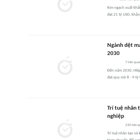
Kim ngạch xuất khẩ
đạt 21 tỷ USD, khẳn
Ngành dệt ma
2030
7
liên qua
Đến năm 2030, Hiệp 
đạt quy mô 8 - 9 tỷ
Trí tuệ nhân 
nghiệp
230
liên 
Trí tuệ nhân tạo và