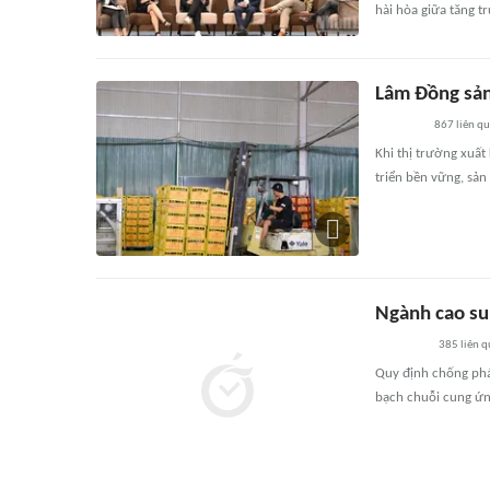
hài hòa giữa tăng t
Lâm Đồng sản
867
liên q
Khi thị trường xuất
triển bền vững, sản
Ngành cao su 
385
liên 
Quy định chống phá
bạch chuỗi cung ứn