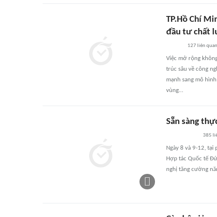
TP.Hồ Chí Mi
đầu tư chất 
127
liên qua
Việc mở rộng không
trúc sâu về công ng
mạnh sang mô hình 
vùng…
Sẵn sàng thự
385
li
Ngày 8 và 9-12, tại
Hợp tác Quốc tế Đức
nghị tăng cường năn