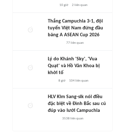
10 giờ
2
liên quan
Thắng Campuchia 3-1, đội
tuyển Việt Nam đứng đầu
bảng A ASEAN Cup 2026
77
liên quan
Lý do Khánh 'Sky', 'Vua
Quạt' và Hồ Văn Khoa bị
khởi tố
8 giờ
104
liên quan
HLV Kim Sang-sik nói điều
đặc biệt về Đình Bắc sau cú
đúp vào lưới Campuchia
3538
liên quan