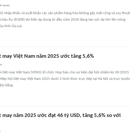
ên quan
 lý nhập khẩu và xuất khẩu các sản phẩm hàng hóa không gây mất rừng và suy thoái
 châu Âu (EUDR) dự kiến áp dụng từ đầu năm 2026 đang tạo sức ép lớn lên nông-
a tỉnh Gia Lai.
t may Việt Nam năm 2025 ước tăng 5,6%
an
i Dệt may Việt Nam (VITAS) tổ chức Họp báo cho sự kiện đại hội nhiệm kỳ VII (2025
 Hiệp hội Dệt may Việt Nam 2025 dưới 2 hình thức trực tiếp tại Hà Nội và trực tuyến
 Đà Nẵng.
t may năm 2025 ước đạt 46 tỷ USD, tăng 5,6% so với
n