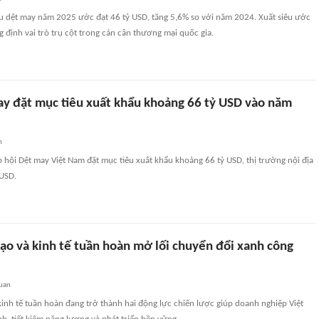
u dệt may năm 2025 ước đạt 46 tỷ USD, tăng 5,6% so với năm 2024. Xuất siêu ước
g định vai trò trụ cột trong cán cân thương mại quốc gia.
y đặt mục tiêu xuất khẩu khoảng 66 tỷ USD vào năm
n
hội Dệt may Việt Nam đặt mục tiêu xuất khẩu khoảng 66 tỷ USD, thị trường nội địa
 USD.
tạo và kinh tế tuần hoàn mở lối chuyển đổi xanh công
quan
 kinh tế tuần hoàn đang trở thành hai động lực chiến lược giúp doanh nghiệp Việt