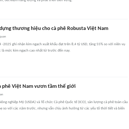
, tiết kiệm năng lượng và phát triển bền vững.
dựng thương hiệu cho cà phê Robusta Việt Nam
 quan
 -2025 ghi nhận kim ngạch xuất khẩu đạt trên 8,4 tỷ USD, tăng 55% so với niên vụ
ục là mức kim ngạch cao nhất từ trước đến nay.
à phê Việt Nam vươn tầm thế giới
uan
 Nông nghiệp Mỹ (USDA) và Tổ chức Cà phê Quốc tế (ICO), sản lượng cà phê toàn cầu
 so với các năm trước, nhưng vẫn chịu ảnh hưởng từ các yếu tố thời tiết và biến