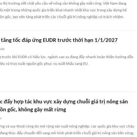
u thị trường siết chặt yêu cầu về nông sản không gây mất rừng, Việt Nam đang
là một trong những quốc gia triển khai nhanh nhất khu vực trong xây dựng hệ
ồn gốc, tạo nền tảng phát triển các chuỗi giá trị nông nghiệp có trách nhiệm.
 tăng tốc đáp ứng EUDR trước thời hạn 1/1/2027
quan
g trước khi EUDR có hiệu lực, ngành cao su đang đẩy nhanh hoàn thiện hướng dẫn
liệu và truy xuất nguồn gốc phục vụ xuất khẩu sang EU.
 đẩy hợp tác khu vực xây dựng chuỗi giá trị nông sản
uồn gốc, không gây mất rừng
n
ừng và suy thoái rừng do mở rộng sản xuất nông nghiệp, các quốc gia khu vực châu
ang thúc đẩy chuyển đổi sang mô hình phát triển chuỗi giá trị nông sản bền vững,