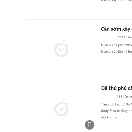
Nam chuyển đổi xanh
Cần sớm xây 
2378
liên
Niên vụ cà phê 2024
trước, xác lập kỷ l
Để thủ phủ c
385
liên q
Theo dữ liệu từ Bộ
đang ở mức tăng nhẹ
đổi khí hậu.