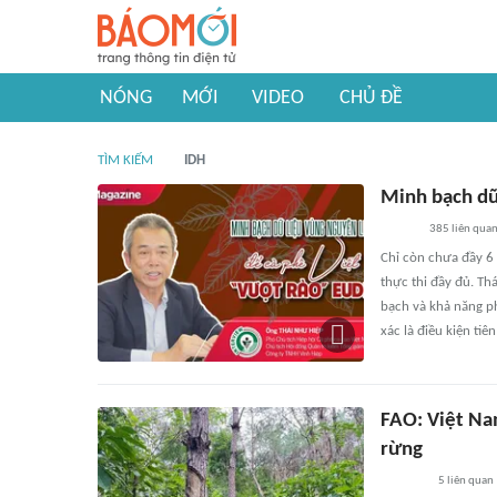
NÓNG
MỚI
VIDEO
CHỦ ĐỀ
TÌM KIẾM
IDH
Minh bạch dữ
385
liên qua
Chỉ còn chưa đầy 6
thực thi đầy đủ. Th
bạch và khả năng ph
xác là điều kiện ti
FAO: Việt Na
rừng
5
liên quan