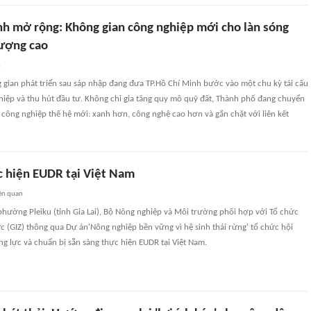
nh mở rộng: Không gian công nghiệp mới cho làn sóng
lượng cao
n
 gian phát triển sau sáp nhập đang đưa TP.Hồ Chí Minh bước vào một chu kỳ tái cấu
hiệp và thu hút đầu tư. Không chỉ gia tăng quy mô quỹ đất, Thành phố đang chuyển
công nghiệp thế hệ mới: xanh hơn, công nghệ cao hơn và gắn chặt với liên kết
c hiện EUDR tại Việt Nam
ên quan
 phường Pleiku (tỉnh Gia Lai), Bộ Nông nghiệp và Môi trường phối hợp với Tổ chức
 (GIZ) thông qua Dự án'Nông nghiệp bền vững vì hệ sinh thái rừng' tổ chức hội
g lực và chuẩn bị sẵn sàng thực hiện EUDR tại Việt Nam.