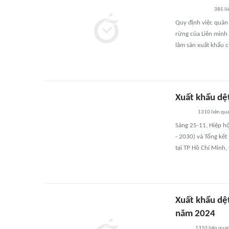
385
li
Quy định việc quản
rừng của Liên minh
lâm sản xuất khẩu củ
Xuất khẩu dệ
1310
liên qu
Sáng 25-11, Hiệp hộ
- 2030) và Tổng kết
tại TP Hồ Chí Minh,
Xuất khẩu dệ
năm 2024
1310
liên qua