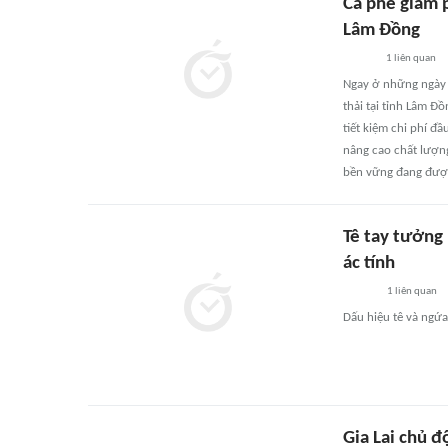
Cà phê giảm p
Lâm Đồng
1
liên quan
Ngay ở những ngày 
thải tại tỉnh Lâm Đ
tiết kiệm chi phí đ
nâng cao chất lượng
bền vững đang được
Tê tay tưởng
ác tính
1
liên quan
Dấu hiệu tê và ngứa
Gia Lai chủ 