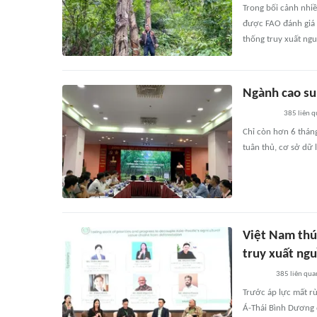
Trong bối cảnh nhiề
được FAO đánh giá 
thống truy xuất ngu
Ngành cao su
385
liên 
Chỉ còn hơn 6 thán
tuân thủ, cơ sở dữ 
Việt Nam thúc
truy xuất ng
385
liên qua
Trước áp lực mất r
Á-Thái Bình Dương đ