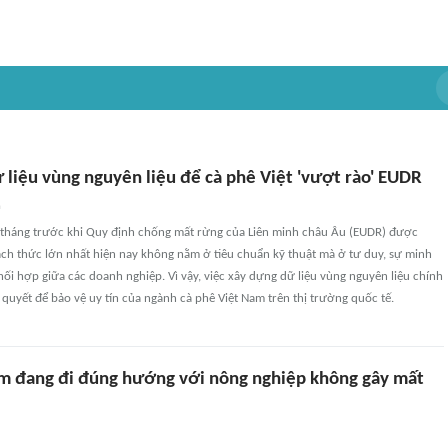
 liệu vùng nguyên liệu để cà phê Việt 'vượt rào' EUDR
n
 tháng trước khi Quy định chống mất rừng của Liên minh châu Âu (EUDR) được
ách thức lớn nhất hiện nay không nằm ở tiêu chuẩn kỹ thuật mà ở tư duy, sự minh
ối hợp giữa các doanh nghiệp. Vì vậy, việc xây dựng dữ liệu vùng nguyên liệu chính
ên quyết để bảo vệ uy tín của ngành cà phê Việt Nam trên thị trường quốc tế.
m đang đi đúng hướng với nông nghiệp không gây mất