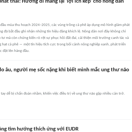
hát thải: Hướng đi mang lại 'lợi ích kép' cho nông dân
đầu mùa thu hoạch 2024–2025, các vùng trồng cà phê áp dụng mô hình giảm phát
ồng đã bắt đầu ghi nhận những tín hiệu đáng khích lệ. Nông dân nơi đây không chỉ
ầu tư mà còn chứng kiến rõ rệt sự phục hồi đất đai, cải thiện môi trường canh tác và
 hạt cà phê ― một tín hiệu tích cực trong bối cảnh nông nghiệp xanh, phát triển
 đặt lên hàng đầu.
 lo âu, người mẹ sốc nặng khi biết mình mắc ung thư não
 tay dễ bị chẩn đoán nhầm, khiến việc điều trị về ung thư não gặp nhiều cản trở.
động tìm hướng thích ứng với EUDR