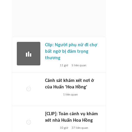
Clip: Người phụ nữ đi chợ
bất ngờ bị đâm trọng
thương
11 giờ
5
liên quan
Cảnh sát khám xét nơi ở
của Huấn 'Hoa Hồng'
1
liên quan
[CLIP]: Toàn cảnh vụ khám
xét nhà Huấn Hoa Hồng
10 giờ
37
liên quan