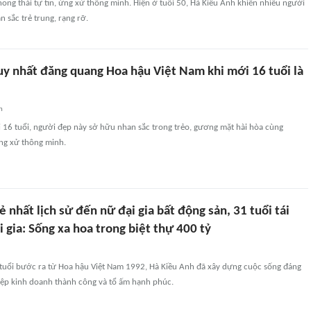
ong thái tự tin, ứng xử thông minh. Hiện ở tuổi 50, Hà Kiều Anh khiến nhiều người
sắc trẻ trung, rạng rỡ.
y nhất đăng quang Hoa hậu Việt Nam khi mới 16 tuổi là
n
 16 tuổi, người đẹp này sở hữu nhan sắc trong trẻo, gương mặt hài hòa cùng
ứng xử thông minh.
ẻ nhất lịch sử đến nữ đại gia bất động sản, 31 tuổi tái
 gia: Sống xa hoa trong biệt thự 400 tỷ
 tuổi bước ra từ Hoa hậu Việt Nam 1992, Hà Kiều Anh đã xây dựng cuộc sống đáng
ệp kinh doanh thành công và tổ ấm hạnh phúc.