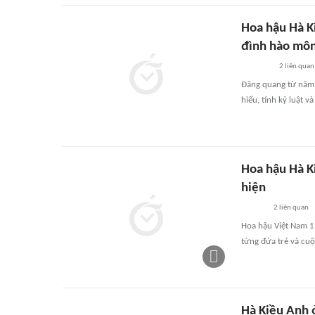
Hoa hậu Hà Ki
đình hào mô
2
liên quan
Đăng quang từ năm 1
hiểu, tính kỷ luật v
Hoa hậu Hà Ki
hiện
2
liên quan
Hoa hậu Việt Nam 19
từng đứa trẻ và cu
Hà Kiều Anh 