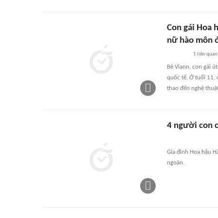
Con gái Hoa h
nữ hào môn ở
1
liên quan
Bé Viann, con gái út
quốc tế. Ở tuổi 11,
thao đến nghệ thuật
4 người con 
Gia đình Hoa hậu H
ngoãn.