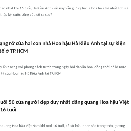
an
cao nhất khi 16 tuổi, Hà Kiều Anh đến nay vẫn giữ kỷ lục là hoa hậu trẻ nhất lịch sử
 thập kỷ, cuộc sống của cô ra sao?
ạng rỡ của hai con nhà Hoa hậu Hà Kiều Anh tại sự kiện
tế ở TP.HCM
ây ấn tượng với phong cách tự tin trong ngày hội đa văn hóa, đồng thời hé lộ mức
n tỷ của Hoa hậu Hà Kiều Anh tại TP.HCM.
tuổi 50 của người đẹp duy nhất đăng quang Hoa hậu Việt
16 tuổi
 quang Hoa hậu Việt Nam khi mới 16 tuổi, cô sở hữu nhan sắc trong trẻo, gương