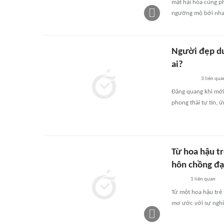
mặt hài hòa cùng ph
ngưỡng mộ bởi nhan 
Người đẹp du
ai?
3
liên qua
Đăng quang khi mới
phong thái tự tin, 
Từ hoa hậu tr
hôn chồng đại
1
liên quan
Từ một hoa hậu trẻ
mơ ước với sự nghi