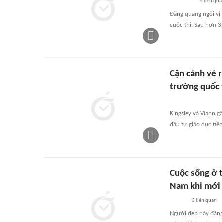
4
liên qu
Đăng quang ngôi vị 
cuộc thi. Sau hơn 3
Cận cảnh vẻ r
trường quốc 
Kingsley và Viann g
đầu tư giáo dục tiề
Cuộc sống ở 
Nam khi mới 
3
liên quan
Người đẹp này đăng