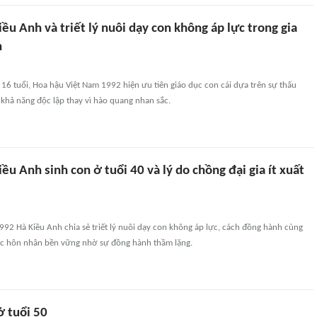
ều Anh và triết lý nuôi dạy con không áp lực trong gia
n
6 tuổi, Hoa hậu Việt Nam 1992 hiện ưu tiên giáo dục con cái dựa trên sự thấu
à khả năng độc lập thay vì hào quang nhan sắc.
ều Anh sinh con ở tuổi 40 và lý do chồng đại gia ít xuất
92 Hà Kiều Anh chia sẻ triết lý nuôi dạy con không áp lực, cách đồng hành cùng
ộc hôn nhân bền vững nhờ sự đồng hành thầm lặng.
ở tuổi 50