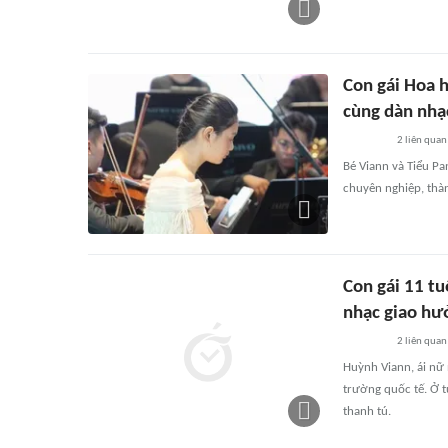
Con gái Hoa 
cùng dàn nhạ
2
liên quan
Bé Viann và Tiểu Pa
chuyên nghiệp, thàn
Con gái 11 tu
nhạc giao hư
2
liên quan
Huỳnh Viann, ái nữ
trường quốc tế. Ở t
thanh tú.