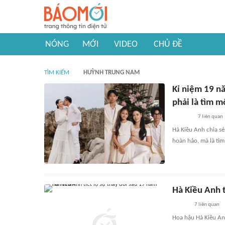
NÓNG
MỚI
VIDEO
CHỦ ĐỀ
TÌM KIẾM
HUỲNH TRUNG NAM
Kỉ niệm 19 n
phải là tìm m
7
liên quan
Hà Kiều Anh chia s
hoàn hảo, mà là tì
Hà Kiều Anh t
7
liên quan
Hoa hậu Hà Kiều A