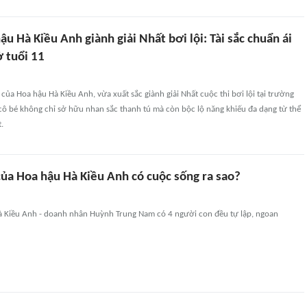
ậu Hà Kiều Anh giành giải Nhất bơi lội: Tài sắc chuẩn ái
 tuổi 11
 của Hoa hậu Hà Kiều Anh, vừa xuất sắc giành giải Nhất cuộc thi bơi lội tại trường
 cô bé không chỉ sở hữu nhan sắc thanh tú mà còn bộc lộ năng khiếu đa dạng từ thể
.
của Hoa hậu Hà Kiều Anh có cuộc sống ra sao?
à Kiều Anh - doanh nhân Huỳnh Trung Nam có 4 người con đều tự lập, ngoan