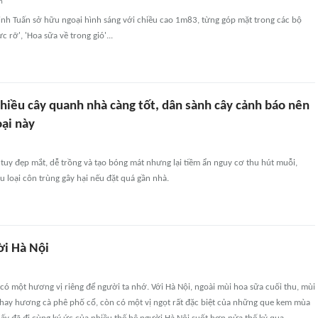
n
h Tuấn sở hữu ngoại hình sáng với chiều cao 1m83, từng góp mặt trong các bộ
c rỡ', 'Hoa sữa về trong gió'...
hiều cây quanh nhà càng tốt, dân sành cây cảnh báo nên
oại này
 tuy đẹp mắt, dễ trồng và tạo bóng mát nhưng lại tiềm ẩn nguy cơ thu hút muỗi,
ều loại côn trùng gây hại nếu đặt quá gần nhà.
i Hà Nội
ó một hương vị riêng để người ta nhớ. Với Hà Nội, ngoài mùi hoa sữa cuối thu, mùi
hay hương cà phê phố cổ, còn có một vị ngọt rất đặc biệt của những que kem mùa