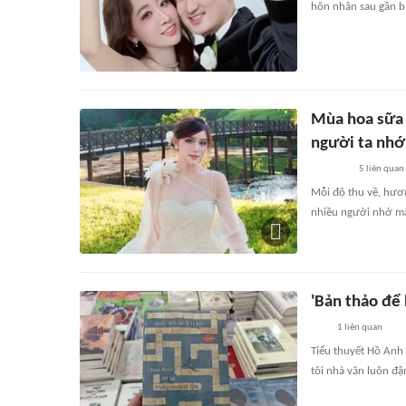
hôn nhân sau gần b
Mùa hoa sữa 
người ta nhớ
5
liên quan
Mỗi độ thu về, hươn
nhiều người nhớ m
'Bản thảo để 
1
liên quan
Tiểu thuyết Hồ Anh 
tôi nhà văn luôn đậ