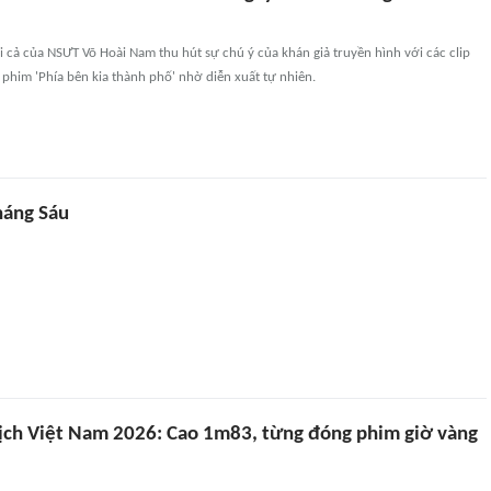
ai cả của NSƯT Võ Hoài Nam thu hút sự chú ý của khán giả truyền hình với các clip
ộ phim 'Phía bên kia thành phố' nhờ diễn xuất tự nhiên.
háng Sáu
ịch Việt Nam 2026: Cao 1m83, từng đóng phim giờ vàng