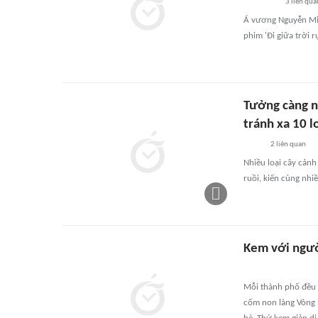
3
liên qua
Á vương Nguyễn Min
phim 'Đi giữa trời rự
Tưởng càng n
tránh xa 10 l
2
liên quan
Nhiều loại cây cảnh
ruồi, kiến cùng nhi
Kem với ngườ
Mỗi thành phố đều c
cốm non làng Vòng 