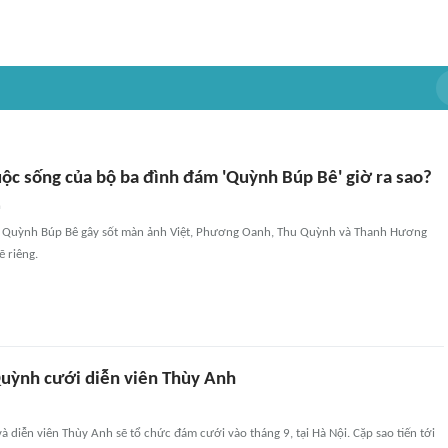
uộc sống của bộ ba đình đám 'Quỳnh Búp Bê' giờ ra sao?
n
i Quỳnh Búp Bê gây sốt màn ảnh Việt, Phương Oanh, Thu Quỳnh và Thanh Hương
 riêng.
ỳnh cưới diễn viên Thùy Anh
diễn viên Thùy Anh sẽ tổ chức đám cưới vào tháng 9, tại Hà Nội. Cặp sao tiến tới