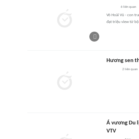
6
liên quan
Võ Hoài Vũ - con tr
đạt triệu view từ b
Hương sen t
2
liên quan
Á vương Du l
VTV