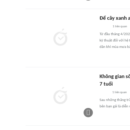
Để cây xanh 
1
liên quan
Từ đầu tháng 4/2026
kỹ thuật đối với h
dân khi mùa mưa b
Không gian s
7 tuổi
1
liên quan
Sau những thăng tr
bên bạn gái là diễn 