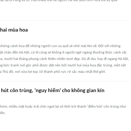
 ấy đã đi cùng ký ức của nhiều thế hệ người Hà Nội suốt hơn nửa thế kỷ qua.
hai mùa hoa
 những cánh hoa để những người con xa quê sẽ nhớ mãi tìm về. Đối với những
ặt chân đến Hà Nội, có lẽ cũng sẽ không ít người ngỡ ngàng thưởng thức cảnh sắc
a, mười hai tháng phong cảnh thiên nhiên tươi đẹp. Dù đi dọc hay đi ngang Hà Nội,
ng bức tranh nơi góc phố được dệt nên bởi mười hai mùa hoa đặc trưng, một nét
 Thủ đô, nơi vừa lọt top 10 thành phố rực rỡ sắc màu nhất thế giới.
u hút côn trùng, 'nguy hiểm' cho không gian kín
hơm, nhiều mật hoặc trái chín ngọt lại vô tình trở thành 'điểm hút' côn trùng như
iến.