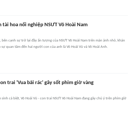
n tài hoa nối nghiệp NSƯT Võ Hoài Nam
 bên cạnh sự trở lại đầy ấn tượng của NSƯT Võ Hoài Nam trên màn ảnh nhỏ, khán
 sự quan tâm đến hai người con của anh là Võ Hoài Vũ và Võ Hoài Anh.
con trai 'Vua bãi rác' gây sốt phim giờ vàng
sinh cá biệt, Võ Hoài Vũ - con trai NSƯT Võ Hoài Nam đang gây chú ý trên phim giờ