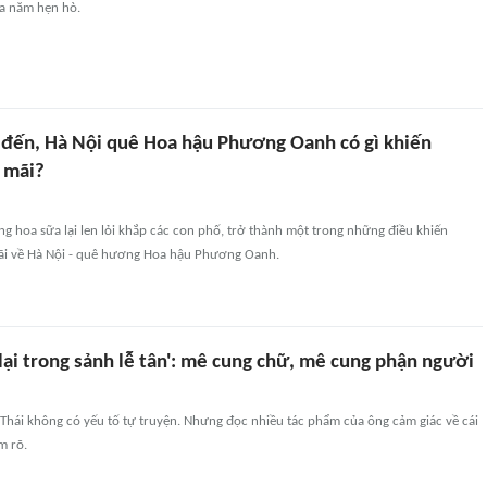
a năm hẹn hò.
đến, Hà Nội quê Hoa hậu Phương Oanh có gì khiến
 mãi?
g hoa sữa lại len lỏi khắp các con phố, trở thành một trong những điều khiến
ãi về Hà Nội - quê hương Hoa hậu Phương Oanh.
lại trong sảnh lễ tân': mê cung chữ, mê cung phận người
Thái không có yếu tố tự truyện. Nhưng đọc nhiều tác phẩm của ông cảm giác về cái
m rõ.