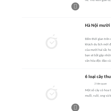
hè. Thứ kem giản dị
Hà Nội mười 
Đếm thời gian trên
khách du lịch mới đ
của mười hai sắc ho
bạn sẽ bắt gặp nhữ
văn hóa độc đáo của
6 loại cây th
2
liên quan
Một số cây có hoa t
muỗi, ruồi, ong và k