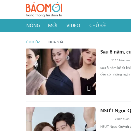
NÓNG
MỚI
VIDEO
CHỦ ĐỀ
TÌM KIẾM
HOA SỮA
Sau 8 năm, c
2116
liên qua
Sau 8 năm kể từ kh
đều có những ngã rẽ
NSƯT Ngọc Qu
2
liên quan
NSƯT Ngọc Quỳnh và 