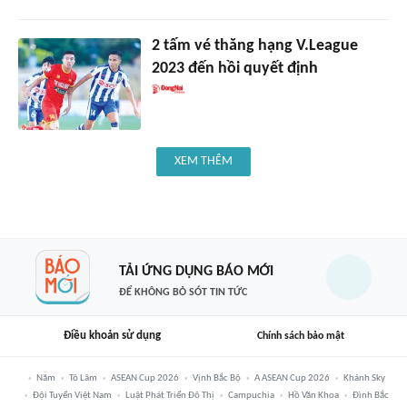
2 tấm vé thăng hạng V.League
2023 đến hồi quyết định
XEM THÊM
TẢI ỨNG DỤNG BÁO MỚI
ĐỂ KHÔNG BỎ SÓT TIN TỨC
Điều khoản sử dụng
Chính sách bảo mật
Năm
Tô Lâm
ASEAN Cup 2026
Vịnh Bắc Bộ
A ASEAN Cup 2026
Khánh Sky
Đội Tuyển Việt Nam
Luật Phát Triển Đô Thị
Campuchia
Hồ Văn Khoa
Đình Bắc