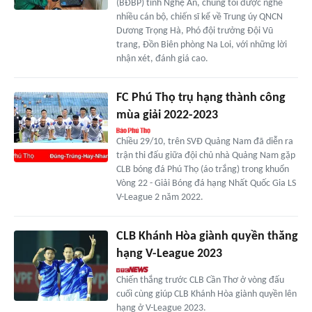
(BĐBP) tỉnh Nghệ An, chúng tôi được nghe
nhiều cán bộ, chiến sĩ kể về Trung úy QNCN
Dương Trọng Hà, Phó đội trưởng Đội Vũ
trang, Đồn Biên phòng Na Loi, với những lời
nhận xét, đánh giá cao.
FC Phú Thọ trụ hạng thành công
mùa giải 2022-2023
Chiều 29/10, trên SVĐ Quảng Nam đã diễn ra
trận thi đấu giữa đội chủ nhà Quảng Nam gặp
CLB bóng đá Phú Thọ (áo trắng) trong khuổn
Vòng 22 - Giải Bóng đá hạng Nhất Quốc Gia LS
V-League 2 năm 2022.
CLB Khánh Hòa giành quyền thăng
hạng V-League 2023
Chiến thắng trước CLB Cần Thơ ở vòng đấu
cuối cùng giúp CLB Khánh Hòa giành quyền lên
hạng ở V-League 2023.