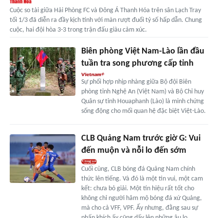
Cuộc so tài giữa Hải Phòng FC và Đông Á Thanh Hóa trên sân Lạch Tray
tối 1/3 đã diễn ra đầy kịch tính với màn rượt đuổi tỷ số hấp dẫn. Chung
cuộc, hai đội hòa 3-3 trong trận đấu giàu cảm xúc.
Biên phòng Việt Nam-Lào lần đầu
tuần tra song phương cấp tỉnh
Sự phối hợp nhịp nhàng giữa Bộ đội Biên
phòng tỉnh Nghệ An (Việt Nam) và Bộ Chỉ huy
Quân sự tỉnh Houaphanh (Lào) là minh chứng
sống động cho mối quan hệ đặc biệt Việt-Lào.
CLB Quảng Nam trước giờ G: Vui
đến muộn và nỗi lo đến sớm
Cuối cùng, CLB bóng đá Quảng Nam chính
thức lên tiếng. Và đó là một tin vui, một cam
kết: chưa bỏ giải. Một tín hiệu rất tốt cho
không chỉ người hâm mộ bóng đá xứ Quảng,
mà cho cả VFF, VPF. Ấy nhưng, đằng sau sự
phấn khích ấy cũng dấy lên những âu lo.