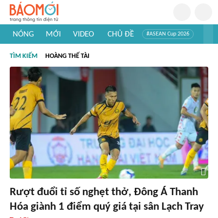
NÓNG
MỚI
VIDEO
CHỦ ĐỀ
#ASEAN Cup 2026
#Trí tuệ nhân tạo
#Mỹ - Iran
#Khám phá Việt Nam
TÌM KIẾM
HOÀNG THẾ TÀI
#Khám phá thế giới
Rượt đuổi tỉ số nghẹt thở, Đông Á Thanh
Hóa giành 1 điểm quý giá tại sân Lạch Tray