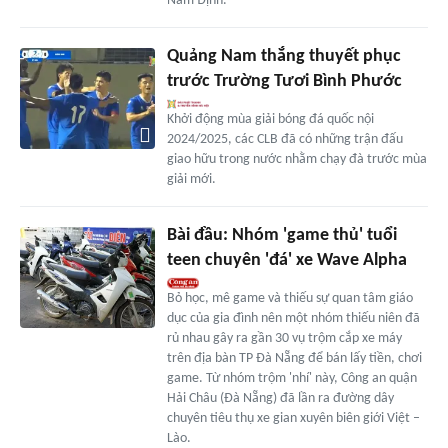
Nam Định.
Quảng Nam thắng thuyết phục
trước Trường Tươi Bình Phước
Khởi động mùa giải bóng đá quốc nội
2024/2025, các CLB đã có những trận đấu
giao hữu trong nước nhằm chạy đà trước mùa
giải mới.
Bài đầu: Nhóm 'game thủ' tuổi
teen chuyên 'đá' xe Wave Alpha
Bỏ học, mê game và thiếu sự quan tâm giáo
dục của gia đình nên một nhóm thiếu niên đã
rủ nhau gây ra gần 30 vụ trộm cắp xe máy
trên địa bàn TP Đà Nẵng để bán lấy tiền, chơi
game. Từ nhóm trộm 'nhí' này, Công an quận
Hải Châu (Đà Nẵng) đã lần ra đường dây
chuyên tiêu thụ xe gian xuyên biên giới Việt –
Lào.