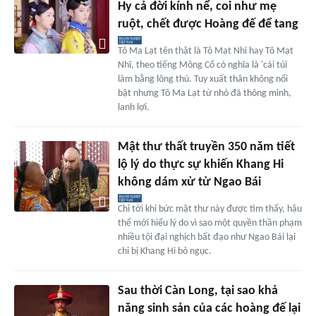
Hy cả đời kính nể, coi như mẹ
ruột, chết được Hoàng đế để tang
Tô Ma Lạt tên thật là Tô Mạt Nhi hay Tô Mạt
Nhĩ, theo tiếng Mông Cổ có nghĩa là 'cái túi
làm bằng lông thú. Tuy xuất thân không nổi
bật nhưng Tô Ma Lạt từ nhỏ đã thông minh,
lanh lợi.
Mật thư thất truyền 350 năm tiết
lộ lý do thực sự khiến Khang Hi
không dám xử tử Ngao Bái
Chỉ tới khi bức mật thư này được tìm thấy, hậu
thế mới hiểu lý do vì sao một quyền thần phạm
nhiều tội đại nghịch bất đạo như Ngao Bái lại
chỉ bị Khang Hi bỏ ngục.
Sau thời Càn Long, tại sao khả
năng sinh sản của các hoàng đế lại