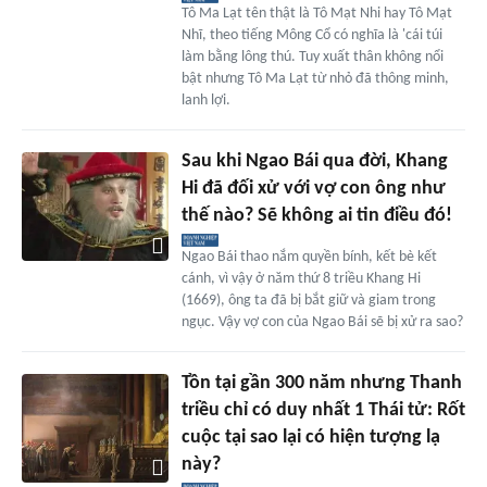
Tô Ma Lạt tên thật là Tô Mạt Nhi hay Tô Mạt
Nhĩ, theo tiếng Mông Cổ có nghĩa là 'cái túi
làm bằng lông thú. Tuy xuất thân không nổi
bật nhưng Tô Ma Lạt từ nhỏ đã thông minh,
lanh lợi.
Sau khi Ngao Bái qua đời, Khang
Hi đã đối xử với vợ con ông như
thế nào? Sẽ không ai tin điều đó!
Ngao Bái thao nắm quyền bính, kết bè kết
cánh, vì vậy ở năm thứ 8 triều Khang Hi
(1669), ông ta đã bị bắt giữ và giam trong
ngục. Vậy vợ con của Ngao Bái sẽ bị xử ra sao?
Tồn tại gần 300 năm nhưng Thanh
triều chỉ có duy nhất 1 Thái tử: Rốt
cuộc tại sao lại có hiện tượng lạ
này?