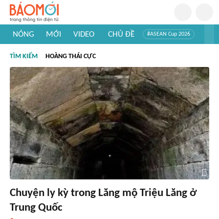
NÓNG
MỚI
VIDEO
CHỦ ĐỀ
#ASEAN Cup 2026
#Trí tuệ nhân tạo
#Mỹ - Iran
#Khám phá Việt Nam
TÌM KIẾM
HOÀNG THÁI CỰC
#Khám phá thế giới
Chuyện ly kỳ trong Lăng mộ Triệu Lăng ở
Trung Quốc