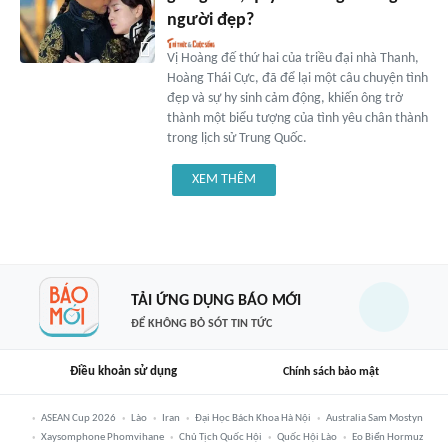
người đẹp?
Vị Hoàng đế thứ hai của triều đại nhà Thanh,
Hoàng Thái Cực, đã để lại một câu chuyện tình
đẹp và sự hy sinh cảm động, khiến ông trở
thành một biểu tượng của tình yêu chân thành
trong lịch sử Trung Quốc.
XEM THÊM
TẢI ỨNG DỤNG BÁO MỚI
ĐỂ KHÔNG BỎ SÓT TIN TỨC
Điều khoản sử dụng
Chính sách bảo mật
ASEAN Cup 2026
Lào
Iran
Đại Học Bách Khoa Hà Nội
Australia Sam Mostyn
Xaysomphone Phomvihane
Chủ Tịch Quốc Hội
Quốc Hội Lào
Eo Biển Hormuz