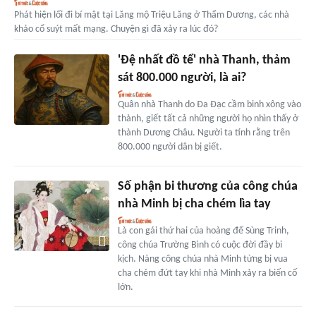
Phát hiện lối đi bí mật tại Lăng mộ Triệu Lăng ở Thẩm Dương, các nhà
khảo cổ suýt mất mạng. Chuyện gì đã xảy ra lúc đó?
'Đệ nhất đồ tể' nhà Thanh, thảm
sát 800.000 người, là ai?
Quân nhà Thanh do Đa Đạc cầm binh xông vào
thành, giết tất cả những người họ nhìn thấy ở
thành Dương Châu. Người ta tính rằng trên
800.000 người dân bị giết.
Số phận bi thương của công chúa
nhà Minh bị cha chém lìa tay
Là con gái thứ hai của hoàng đế Sùng Trinh,
công chúa Trường Bình có cuộc đời đầy bi
kịch. Nàng công chúa nhà Minh từng bị vua
cha chém đứt tay khi nhà Minh xảy ra biến cố
lớn.