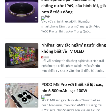
chống nước IP69, cấu hình tốt, giá
hơn 8 triệu đồng
Vivo vừa chính thức giới thiệu mẫu
smartphone tầm trung mới mang tên Vivo
Y600 Pro tại thị trường Trung Quốc.
Những 'quy tắc ngầm' người dùng
không biết về TV OLED
Đối với những tín đồ công nghệ yêu thích trải
nghiệm rạp chiếu phim tại gia, việc sở hữu
một chiếc TV OLED gần như là điều bắt buộc.
POCO M8 Pro với thiết kế lột xác,
pin 6.500mAh, sạc 100W
POCO M8 Pro gây chú ý khi sở hữu thiết kế
hoàn toàn mới, màn hình AMOLED sáng tới
3.200 nits, chip Snapdragon 7s Gen 4 cùng