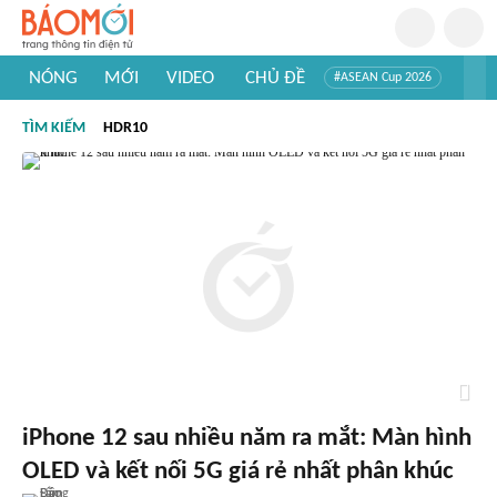
NÓNG
MỚI
VIDEO
CHỦ ĐỀ
#ASEAN Cup 2026
#Trí tuệ nhân tạo
#Mỹ - Iran
#Khám phá Việt Nam
TÌM KIẾM
HDR10
#Khám phá thế giới
iPhone 12 sau nhiều năm ra mắt: Màn hình
OLED và kết nối 5G giá rẻ nhất phân khúc