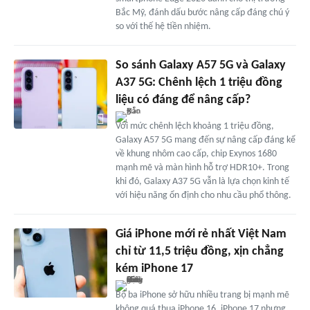
Bắc Mỹ, đánh dấu bước nâng cấp đáng chú ý
so với thế hệ tiền nhiệm.
So sánh Galaxy A57 5G và Galaxy
A37 5G: Chênh lệch 1 triệu đồng
liệu có đáng để nâng cấp?
Với mức chênh lệch khoảng 1 triệu đồng,
Galaxy A57 5G mang đến sự nâng cấp đáng kể
về khung nhôm cao cấp, chip Exynos 1680
mạnh mẽ và màn hình hỗ trợ HDR10+. Trong
khi đó, Galaxy A37 5G vẫn là lựa chọn kinh tế
với hiệu năng ổn định cho nhu cầu phổ thông.
Giá iPhone mới rẻ nhất Việt Nam
chỉ từ 11,5 triệu đồng, xịn chẳng
kém iPhone 17
Bộ ba iPhone sở hữu nhiều trang bị mạnh mẽ
không quá thua iPhone 16, iPhone 17 nhưng