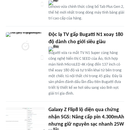
Lenovo vừa chính thức công bố Tab Plus Gen 2,
thế hệ mới nhất trong dòng máy tính bảng giải
trí cao cấp của hãng.
Độc lạ TV gấp Bugatti N1 xoay 180
độ dành cho giới siêu giàu
Bugatti vừa ra mắt TV N1 Super cùng hãng
công nghệ hiển thị C SEED của Áo, tích hợp
màn hình MicroLED 4K rộng đến 137 inch có
thể xoay 180 độ và tự triển khai từ bên trong
một chiếc tủ nội thất chỉ trong 45 giây. Đây là
sản phẩm đánh dấu lần đầu tiên Bugatti đưa
triết lý thiết kế xe hơi siêu sang vào lĩnh vực
giải trí gia đình.
Galaxy Z Flip8 lộ diện qua chứng
nhận SGS: Nâng cấp pin 4.300mAh
nhưng giữ nguyên sạc nhanh 25W