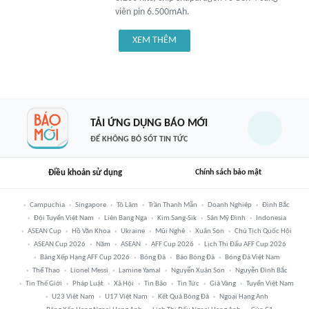
viên pin 6.500mAh.
XEM THÊM
TẢI ỨNG DỤNG BÁO MỚI
ĐỂ KHÔNG BỎ SÓT TIN TỨC
Điều khoản sử dụng
Chính sách bảo mật
Campuchia
Singapore
Tô Lâm
Trần Thanh Mẫn
Doanh Nghiệp
Đình Bắc
Đội Tuyển Việt Nam
Liên Bang Nga
Kim Sang-Sik
Sân Mỹ Đình
Indonesia
ASEAN Cup
Hồ Văn Khoa
Ukraine
Mũi Nghê
Xuân Son
Chủ Tịch Quốc Hội
ASEAN Cup 2026
Năm
ASEAN
AFF Cup 2026
Lịch Thi Đấu AFF Cup 2026
Bảng Xếp Hạng AFF Cup 2026
Bóng Đá
Báo Bóng Đá
Bóng Đá Việt Nam
Thể Thao
Lionel Messi
Lamine Yamal
Nguyễn Xuân Son
Nguyễn Đình Bắc
Tin Thế Giới
Pháp Luật
Xã Hội
Tin Bão
Tin Tức
Giá Vàng
Tuyển Việt Nam
U23 Việt Nam
U17 Việt Nam
Kết Quả Bóng Đá
Ngoại Hạng Anh