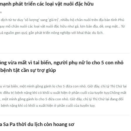
ạnh phát triển các loại vật nuôi đặc hữu
an
ịch từ tư duy 'số lượng' sang 'giá trị', nhiều hộ chăn nuôi trên địa bàn tỉnh Phú
y mô chăn nuôi các loại vật nuôi đặc hữu như gà, lợn bản địa, dê, ong mật... Từ
uả nguồn gen quý, gắn phát triển nông nghiệp với khai thác du lịch.
ng vừa mất vì tai biến, người phụ nữ lo cho 5 con nhỏ
ì bệnh tật cần sự trợ giúp
 vì tai biến, một mình gồng gánh lo cho 5 đứa con nhỏ. Giờ đây, chị Lý Thị Chứ lại
ệc điều trị bệnh nặng khi có khối u xuất hiện ở phần cuối của tuyến tụy.Chồng mất
ến, một mình gồng gánh lo cho 5 đứa con nhỏ. Giờ đây, chị Lý Thị Chứ lại đang đối
rị bệnh nặng khi có khối u xuất hiện ở phần cuối của tuyến tụy.
 Sa Pa thời du lịch còn hoang sơ