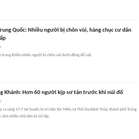
Trung Quốc: Nhiều người bị chôn vùi, hàng chục cư dân
cấp
n
m trọng khiến nhiều người bị chôn vùi dưới đống đổ nát.
ng Khánh: Hơn 60 người kịp sơ tán trước khi núi đổ
n
ảy ra sáng 17-7 tại huyện tự trị dân tộc Miêu và Thổ Gia Bành Thủy, thành phố Trùng
 làm nhiều nhà dân bị vùi lấp.