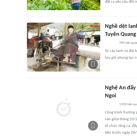
đặt ra yêu cầu đổi 
Nghề dệt lan
Tuyên Quang
785
liên qua
Từ cây lanh và đôi
lưu giữ phong tục v
Nghệ An đẩy n
Ngoi
1330
liên q
Công trình Trường p
vào giữa tháng 10/2
tổ chức tăng ca, đ
tiên trước ngày 26/