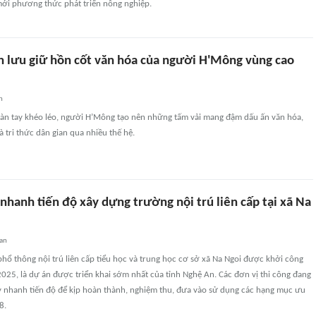
mới phương thức phát triển nông nghiệp.
h lưu giữ hồn cốt văn hóa của người H'Mông vùng cao
n
 bàn tay khéo léo, người H’Mông tạo nên những tấm vải mang đậm dấu ấn văn hóa,
à tri thức dân gian qua nhiều thế hệ.
hanh tiến độ xây dựng trường nội trú liên cấp tại xã Na
uan
hổ thông nội trú liên cấp tiểu học và trung học cơ sở xã Na Ngoi được khởi công
025, là dự án được triển khai sớm nhất của tỉnh Nghệ An. Các đơn vị thi công đang
ẩy nhanh tiến độ để kịp hoàn thành, nghiệm thu, đưa vào sử dụng các hạng mục ưu
8.