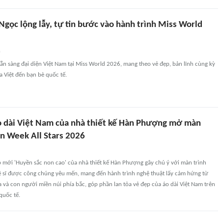
Ngọc lộng lẫy, tự tin bước vào hành trình Miss World
n
n sàng đại diện Việt Nam tại Miss World 2026, mang theo vẻ đẹp, bản lĩnh cùng kỳ
a Việt đến bạn bè quốc tế.
o dài Việt Nam của nhà thiết kế Hàn Phượng mở màn
on Week All Stars 2026
p mới 'Huyền sắc non cao' của nhà thiết kế Hàn Phượng gây chú ý với màn trình
ệ sĩ được công chúng yêu mến, mang đến hành trình nghệ thuật lấy cảm hứng từ
a và con người miền núi phía bắc, góp phần lan tỏa vẻ đẹp của áo dài Việt Nam trên
quốc tế.