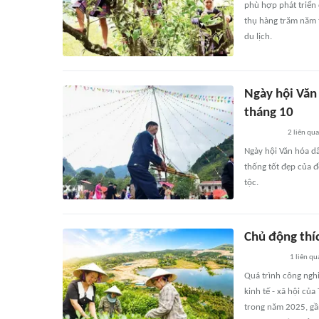
phù hợp phát triển 
thụ hàng trăm năm t
du lịch.
Ngày hội Văn 
tháng 10
2
liên qu
Ngày hội Văn hóa dâ
thống tốt đẹp của 
tộc.
Chủ động thí
1
liên qu
Quá trình công nghi
kinh tế - xã hội củ
trong năm 2025, gầ