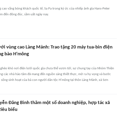
ng cao vắng bóng khách quốc tế, Sa Pa trong ký ức của nhiếp ảnh gia Hans-Peter
m đến đông đúc, sầm uất ngày nay.
với vùng cao Làng Mảnh: Trao tặng 20 máy tua-bin điện
ng bào H'mông
nghèo khó nơi điện lưới quốc gia chưa thể vươn tới, sự chung tay của Nhóm Thiện
ng các nhà hào tâm đã mang đến nguồn sáng thiết thực, mở ra hy vọng và bước
 sống sinh hoạt của bà con người dân tộc H'mông tại thôn Làng Mảnh, xã Sơn
yễn Đăng Bình thăm một số doanh nghiệp, hợp tác xã
tiêu biểu