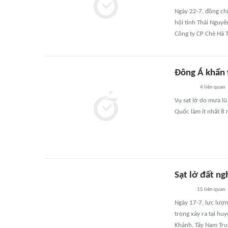
Ngày 22-7, đồng ch
hội tỉnh Thái Nguyê
Công ty CP Chè Hà T
Đông Á khẩn 
4
liên quan
Vụ sạt lở do mưa lũ
Quốc làm ít nhất 8 
Sạt lở đất ng
15
liên quan
Ngày 17-7, lực lượn
trọng xảy ra tại hu
Khánh, Tây Nam Tr