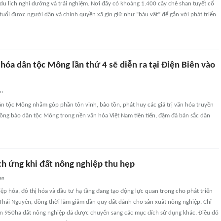
du lịch nghỉ dưỡng và trải nghiệm. Nơi đây có khoảng 1.400 cây chè shan tuyết cổ
uổi được người dân và chính quyền xã gìn giữ như “báu vật” để gắn với phát triển
hóa dân tộc Mông lần thứ 4 sẽ diễn ra tại Điện Biên vào
an
n tộc Mông nhằm góp phần tôn vinh, bảo tồn, phát huy các giá trị văn hóa truyền
đồng bào dân tộc Mông trong nền văn hóa Việt Nam tiên tiến, đậm đà bản sắc dân
ch ứng khi đất nông nghiệp thu hẹp
an
ệp hóa, đô thị hóa và đầu tư hạ tầng đang tạo động lực quan trọng cho phát triển
a Thái Nguyên, đồng thời làm giảm dần quỹ đất dành cho sản xuất nông nghiệp. Chỉ
n 950ha đất nông nghiệp đã được chuyển sang các mục đích sử dụng khác. Điều đó