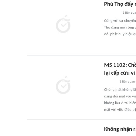
Phú Thọ đẩy m
1
liên qu
Cùng với sự chuyển d
Thọ đang mở rộng qu
đó, phát huy hiệu q
MS 1102: Chồ
lại cấp cứu v
1
liên quan
Chồng mất không lâu
đang đối mặt với vi
không lâu vì tai bi
mặt với việc điều t
Không nhận ra