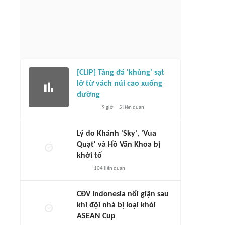
[CLIP] Tảng đá 'khủng' sạt
lở từ vách núi cao xuống
đường
9 giờ
5
liên quan
Lý do Khánh 'Sky', 'Vua
Quạt' và Hồ Văn Khoa bị
khởi tố
104
liên quan
CĐV Indonesia nổi giận sau
khi đội nhà bị loại khỏi
ASEAN Cup