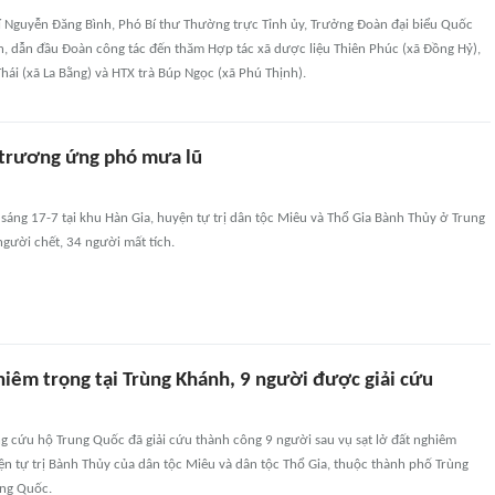
í Nguyễn Đăng Bình, Phó Bí thư Thường trực Tỉnh ủy, Trưởng Đoàn đại biểu Quốc
n, dẫn đầu Đoàn công tác đến thăm Hợp tác xã dược liệu Thiên Phúc (xã Đồng Hỷ),
hái (xã La Bằng) và HTX trà Búp Ngọc (xã Phú Thịnh).
trương ứng phó mưa lũ
 sáng 17-7 tại khu Hàn Gia, huyện tự trị dân tộc Miêu và Thổ Gia Bành Thủy ở Trung
người chết, 34 người mất tích.
hiêm trọng tại Trùng Khánh, 9 người được giải cứu
g cứu hộ Trung Quốc đã giải cứu thành công 9 người sau vụ sạt lở đất nghiêm
yện tự trị Bành Thủy của dân tộc Miêu và dân tộc Thổ Gia, thuộc thành phố Trùng
ung Quốc.