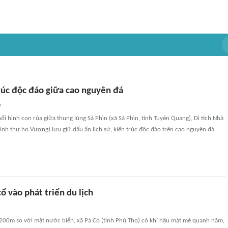
trúc độc đáo giữa cao nguyên đá
n
nổi hình con rùa giữa thung lũng Sà Phìn (xã Sà Phìn, tỉnh Tuyên Quang), Di tích Nhà
inh thự họ Vương) lưu giữ dấu ấn lịch sử, kiến trúc độc đáo trên cao nguyên đá.
ổ vào phát triển du lịch
200m so với mặt nước biển, xã Pà Cò (tỉnh Phú Thọ) có khí hậu mát mẻ quanh năm,