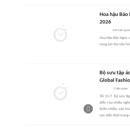
Hoa hậu Bảo 
2026
144
liên qua
Hoa hậu Bảo Ngọc sẵ
vọng lan tỏa văn hó
Bộ sưu tập á
Global Fashi
1
liên quan
Tối 31/7, bộ sưu tậ
diễn của nhiều ngh
thiên nhiên, văn hó
sàn diễn thời trang 