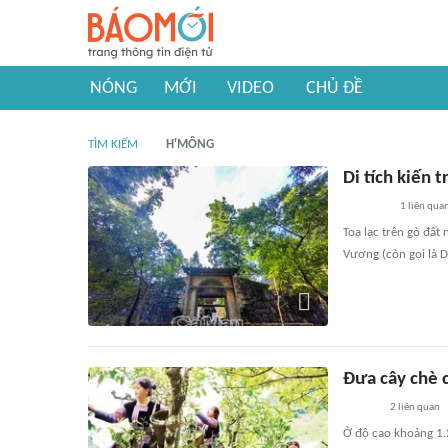
NÓNG
MỚI
VIDEO
CHỦ ĐỀ
TÌM KIẾM
H'MÔNG
Di tích kiến 
1
liên qua
Toạ lạc trên gò đất 
Vương (còn gọi là D
Đưa cây chè c
2
liên quan
Ở độ cao khoảng 1.