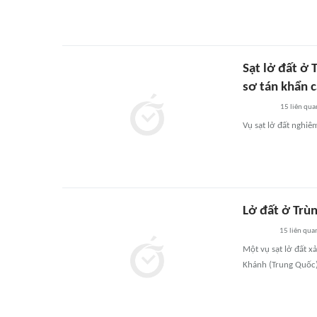
Sạt lở đất ở 
sơ tán khẩn 
15
liên qua
Vụ sạt lở đất nghiê
Lở đất ở Trù
15
liên qua
Một vụ sạt lở đất x
Khánh (Trung Quốc),