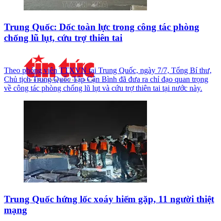
Trung Quốc: Dốc toàn lực trong công tác phòng
chống lũ lụt, cứu trợ thiên tai
Theo phóng viên TTXVN tại Trung Quốc, ngày 7/7, Tổng Bí thư,
Chủ tịch Trung Quốc Tập Cận Bình đã đưa ra chỉ đạo quan trọng
về công tác phòng chống lũ lụt và cứu trợ thiên tai tại nước này.
Trung Quốc hứng lốc xoáy hiếm gặp, 11 người thiệt
mạng