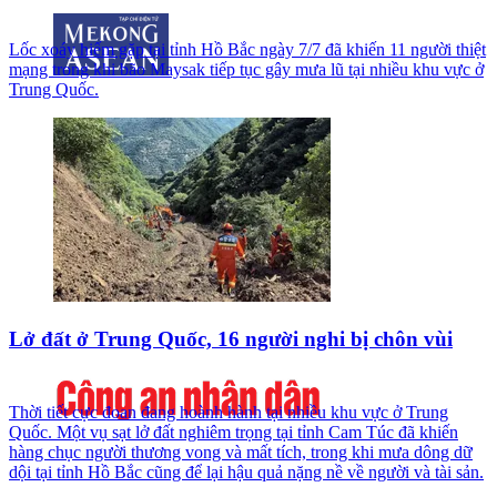
Lốc xoáy hiếm gặp tại tỉnh Hồ Bắc ngày 7/7 đã khiến 11 người thiệt
mạng trong khi bão Maysak tiếp tục gây mưa lũ tại nhiều khu vực ở
Trung Quốc.
Lở đất ở Trung Quốc, 16 người nghi bị chôn vùi
Thời tiết cực đoan đang hoành hành tại nhiều khu vực ở Trung
Quốc. Một vụ sạt lở đất nghiêm trọng tại tỉnh Cam Túc đã khiến
hàng chục người thương vong và mất tích, trong khi mưa dông dữ
dội tại tỉnh Hồ Bắc cũng để lại hậu quả nặng nề về người và tài sản.