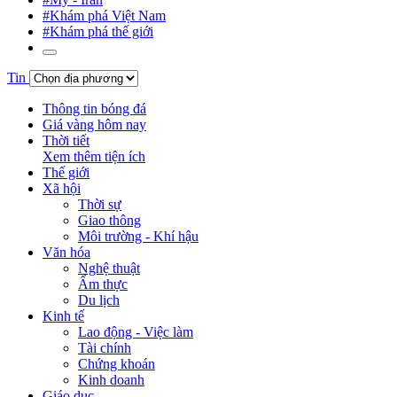
#Khám phá Việt Nam
#Khám phá thế giới
Tin
Thông tin bóng đá
Giá vàng hôm nay
Thời tiết
Xem thêm tiện ích
Thế giới
Xã hội
Thời sự
Giao thông
Môi trường - Khí hậu
Văn hóa
Nghệ thuật
Ẩm thực
Du lịch
Kinh tế
Lao động - Việc làm
Tài chính
Chứng khoán
Kinh doanh
Giáo dục