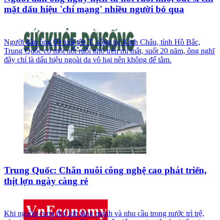
mặt dấu hiệu 'chí mạng' nhiều người bỏ qua
Người đàn ông 69 tuổi tên T, sống tại Kinh Châu, tỉnh Hồ Bắc,
Trung Quốc có một nốt ruồi nhỏ trên mí mắt, suốt 20 năm, ông nghĩ
đây chỉ là dấu hiệu ngoài da vô hại nên không để tâm.
Trung Quốc: Chăn nuôi công nghệ cao phát triển,
thịt lợn ngày càng rẻ
Khi nguồn cung thịt lợn tăng mạnh và nhu cầu trong nước trì trệ,