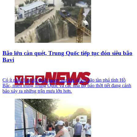
Bão lớn càn quét, Trung Quốc tiếp tục đón siêu bão
Bavi
Có ít nhất 8 người thiệt mạng sau khi giông bão tàn phá tỉnh Hồ
Bắc, miền trung Trung Quốc và các nhà dự báo thời tiết đang cảnh
báo xảy ra những trận mưa lớn hơn.