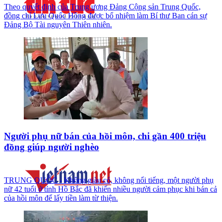
Theo quyết định của Trung ương Đảng Cộng sản Trung Quốc,
đồng chí Lưu Quốc Hồng được bổ nhiệm làm Bí thư Ban cán sự
Đảng Bộ Tài nguyên Thiên nhiên.
Người phụ nữ bán của hồi môn, chi gần 400 triệu
đồng giúp người nghèo
TRUNG QUỐC - Không giàu có, không nổi tiếng, một người phụ
nữ 42 tuổi ở tỉnh Hồ Bắc đã khiến nhiều người cảm phục khi bán cả
của hồi môn để lấy tiền làm từ thiện.