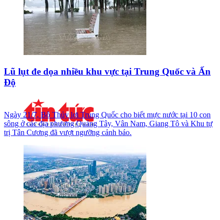
Lũ lụt đe dọa nhiều khu vực tại Trung Quốc và Ấn
Độ
Ngày 21/7, Bộ Thủy lợi Trung Quốc cho biết mực nước tại 10 con
sông ở các địa phương Quảng Tây, Vân Nam, Giang Tô và Khu tự
trị Tân Cương đã vượt ngưỡng cảnh báo.