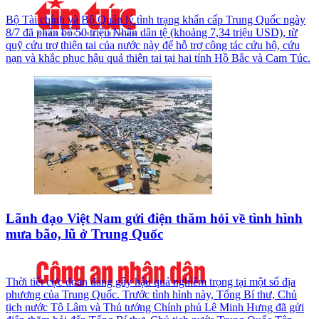
Bộ Tài chính và Bộ Quản lý tình trạng khẩn cấp Trung Quốc ngày
8/7 đã phân bổ 50 triệu Nhân dân tệ (khoảng 7,34 triệu USD), từ
quỹ cứu trợ thiên tai của nước này để hỗ trợ công tác cứu hộ, cứu
nạn và khắc phục hậu quả thiên tai tại hai tỉnh Hồ Bắc và Cam Túc.
Lãnh đạo Việt Nam gửi điện thăm hỏi về tình hình
mưa bão, lũ ở Trung Quốc
Thời tiết cực đoan đang gây hậu quả nghiêm trọng tại một số địa
phương của Trung Quốc. Trước tình hình này, Tổng Bí thư, Chủ
tịch nước Tô Lâm và Thủ tướng Chính phủ Lê Minh Hưng đã gửi