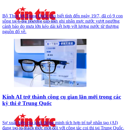
Bộ Thủy lợi Trung Quốc cho biết tính đến ngày 19/7, đã có 9 con
sông tại 6 địa phương cấp tỉnh ghi nhận mực nước vượt ngưỡng
cảnh báo do mưa lớn kéo dài kết hợp với lượng nước từ thượng
nguồn đổ về.
Kính AI trở thành công cụ gian lận mới trong các
kỳ thi ở Trung Quốc
Sự xuất hiện của kính thông minh tích hợp trí tuệ nhân tạo (AI)
đang tạo ra thách thức mới đối với công tác coi thi tại Trung Quốc,