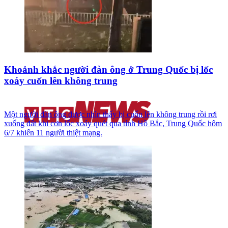
Khoảnh khắc người đàn ông ở Trung Quốc bị lốc
xoáy cuốn lên không trung
Một người đàn ông được nhìn thấy bị cuốn lên không trung rồi rơi
xuống đất khi cơn lốc xoáy quét qua tỉnh Hồ Bắc, Trung Quốc hôm
6/7 khiến 11 người thiệt mạng.