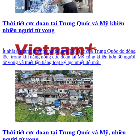
Thời tiết cực đoan tại Trung Quốc và Mỹ khiến
nhiều người tử vong
Ít nhất 8 người thiệt mạng tại tỉnh Hồ Bắc của Trung Quốc do dông
lốc, trong khi nắng nóng cực đoan tại Mỹ cũng khiến hơn 30 người
tử vong và thiết lập hàng loạt kỷ lục nhiệt độ mới.
Thời tiết cực đoan tại Trung Quốc và Mỹ, nhiều
người tử vong