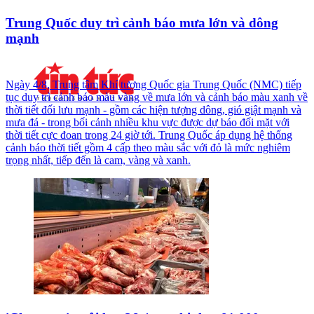
Trung Quốc duy trì cảnh báo mưa lớn và dông
mạnh
Ngày 4/8, Trung tâm Khí tượng Quốc gia Trung Quốc (NMC) tiếp
tục duy trì cảnh báo màu vàng về mưa lớn và cảnh báo màu xanh về
thời tiết đối lưu mạnh - gồm các hiện tượng dông, gió giật mạnh và
mưa đá - trong bối cảnh nhiều khu vực được dự báo đối mặt với
thời tiết cực đoan trong 24 giờ tới. Trung Quốc áp dụng hệ thống
cảnh báo thời tiết gồm 4 cấp theo màu sắc với đỏ là mức nghiêm
trọng nhất, tiếp đến là cam, vàng và xanh.