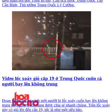
điện thăm hỏi đến Tổng Bí thư, Chủ tịch nước Trung Quốc Tập
Cận Bình, Thủ tướng Trung Quốc Lý Cường.
Video lốc xoáy gió cấp 19 ở Trung Quốc cuốn cả
người bay lên không trung
Đoạn video ghi lại cảnh một người bị lốc xoáy cuốn bay lên không
trung tại Trung Quốc đang được chia sẻ nhanh chóng. Trận lốc xoáy
này có gió lên đến cấp 19, tức là như một siêu bão.