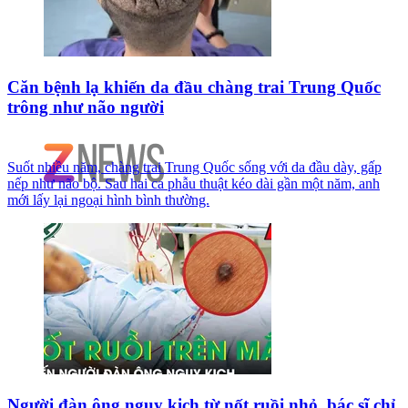
Căn bệnh lạ khiến da đầu chàng trai Trung Quốc
trông như não người
Suốt nhiều năm, chàng trai Trung Quốc sống với da đầu dày, gấp
nếp như não bộ. Sau hai ca phẫu thuật kéo dài gần một năm, anh
mới lấy lại ngoại hình bình thường.
Người đàn ông nguy kịch từ nốt ruồi nhỏ, bác sĩ chỉ