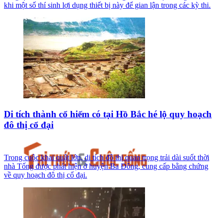
khi một số thí sinh lợi dụng thiết bị này để gian lận trong các kỳ thi.
Di tích thành cổ hiếm có tại Hồ Bắc hé lộ quy hoạch
đô thị cổ đại
Trong cuộc khai quật lớn, di tích đô thị quan trọng trải dài suốt thời
nhà Tống được phát hiện ở huyện Ba Đông, cung cấp bằng chứng
về quy hoạch đô thị cổ đại.