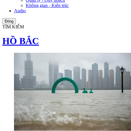
Quản lý - Quy hoạch
Không gian - Kiến trúc
Audio
Đóng
TÌM KIẾM
HỒ BẮC