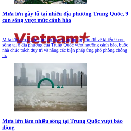
Mưa lớn gây lũ tại nhiều địa phương Trung Quốc, 9
con sông vượt mức cảnh báo
Mưa lớn kéo dài kết hợp nước từ thượng nguồn đổ về khiến 9 con
sông tại 6 địa phương của Trung Quốc vượt ngưỡng cảnh báo, buộc
nhà chức trách duy trì và nâng các biện pháp ứng phó phòng chống
lũ.
Mưa lớn làm nhiều sông tại Trung Quốc vượt báo
động