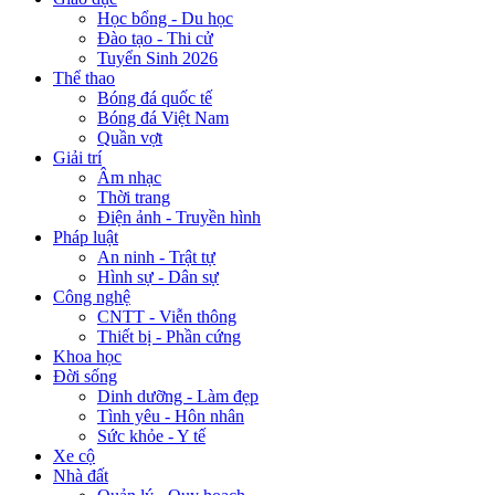
Học bổng - Du học
Đào tạo - Thi cử
Tuyển Sinh 2026
Thể thao
Bóng đá quốc tế
Bóng đá Việt Nam
Quần vợt
Giải trí
Âm nhạc
Thời trang
Điện ảnh - Truyền hình
Pháp luật
An ninh - Trật tự
Hình sự - Dân sự
Công nghệ
CNTT - Viễn thông
Thiết bị - Phần cứng
Khoa học
Đời sống
Dinh dưỡng - Làm đẹp
Tình yêu - Hôn nhân
Sức khỏe - Y tế
Xe cộ
Nhà đất