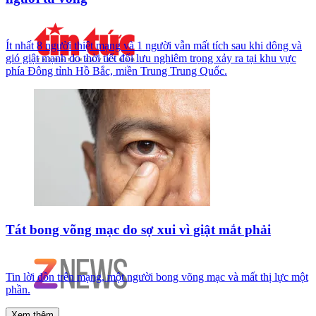
Ít nhất 8 người thiệt mạng và 1 người vẫn mất tích sau khi dông và
gió giật mạnh do thời tiết đối lưu nghiêm trọng xảy ra tại khu vực
phía Đông tỉnh Hồ Bắc, miền Trung Trung Quốc.
Tát bong võng mạc do sợ xui vì giật mắt phải
Tin lời đồn trên mạng, một người bong võng mạc và mất thị lực một
phần.
Xem thêm