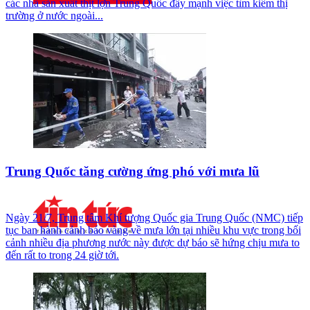
các nhà sản xuất thịt lợn Trung Quốc đẩy mạnh việc tìm kiếm thị
trường ở nước ngoài...
Trung Quốc tăng cường ứng phó với mưa lũ
Ngày 21/7, Trung tâm Khí tượng Quốc gia Trung Quốc (NMC) tiếp
tục ban hành cảnh báo vàng về mưa lớn tại nhiều khu vực trong bối
cảnh nhiều địa phương nước này được dự báo sẽ hứng chịu mưa to
đến rất to trong 24 giờ tới.