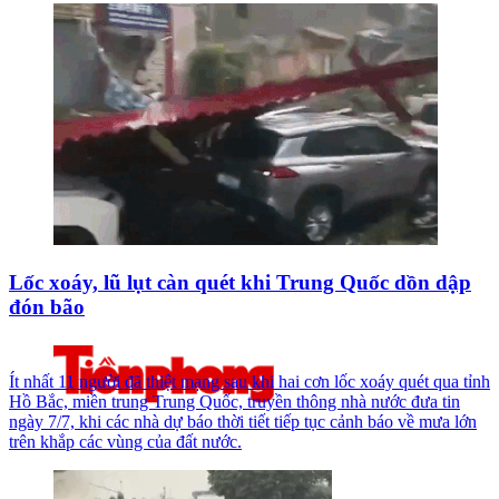
Lốc xoáy, lũ lụt càn quét khi Trung Quốc dồn dập
đón bão
Ít nhất 11 người đã thiệt mạng sau khi hai cơn lốc xoáy quét qua tỉnh
Hồ Bắc, miền trung Trung Quốc, truyền thông nhà nước đưa tin
ngày 7/7, khi các nhà dự báo thời tiết tiếp tục cảnh báo về mưa lớn
trên khắp các vùng của đất nước.