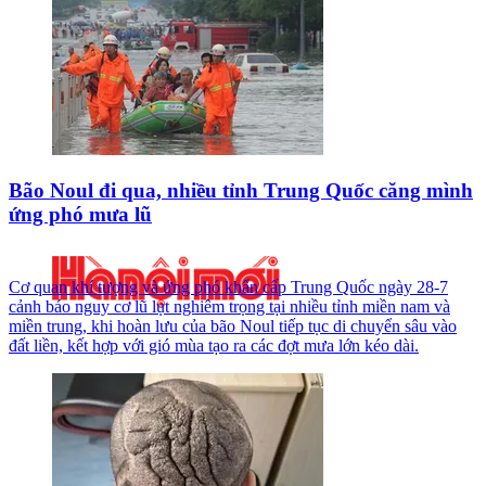
Bão Noul đi qua, nhiều tỉnh Trung Quốc căng mình
ứng phó mưa lũ
Cơ quan khí tượng và ứng phó khẩn cấp Trung Quốc ngày 28-7
cảnh báo nguy cơ lũ lụt nghiêm trọng tại nhiều tỉnh miền nam và
miền trung, khi hoàn lưu của bão Noul tiếp tục di chuyển sâu vào
đất liền, kết hợp với gió mùa tạo ra các đợt mưa lớn kéo dài.