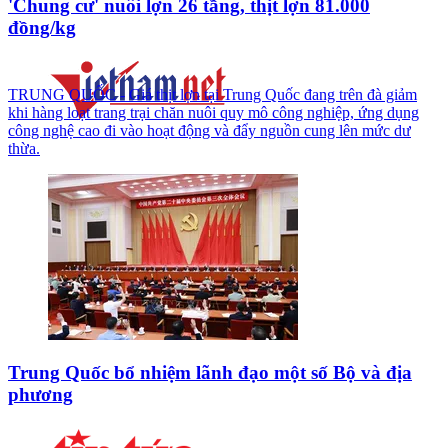
'Chung cư' nuôi lợn 26 tầng, thịt lợn 81.000
đồng/kg
TRUNG QUỐC - Giá thịt lợn tại Trung Quốc đang trên đà giảm
khi hàng loạt trang trại chăn nuôi quy mô công nghiệp, ứng dụng
công nghệ cao đi vào hoạt động và đẩy nguồn cung lên mức dư
thừa.
Trung Quốc bổ nhiệm lãnh đạo một số Bộ và địa
phương