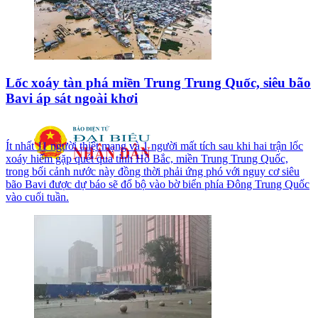
Lốc xoáy tàn phá miền Trung Trung Quốc, siêu bão
Bavi áp sát ngoài khơi
Ít nhất 11 người thiệt mạng và 1 người mất tích sau khi hai trận lốc
xoáy hiếm gặp quét qua tỉnh Hồ Bắc, miền Trung Trung Quốc,
trong bối cảnh nước này đồng thời phải ứng phó với nguy cơ siêu
bão Bavi được dự báo sẽ đổ bộ vào bờ biển phía Đông Trung Quốc
vào cuối tuần.