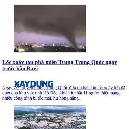
Lốc xoáy tàn phá miền Trung Trung Quốc ngay
trước bão Bavi
Ngày 7/7, truyền thông Trung Quốc đưa tin hai cơn lốc xoáy lớn đã
quét qua khu vực tỉnh Hồ Bắc, khiến ít nhất 11 người thiệt mạng,
nhiều công trình bị tốc mái, hư hỏng nặng.