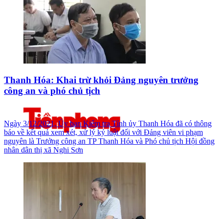
Thanh Hóa: Khai trừ khỏi Đảng nguyên trưởng
công an và phó chủ tịch
Ngày 3/12/2021, Ủy ban Kiểm tra Tỉnh ủy Thanh Hóa đã có thông
báo về kết quả xem xét, xử lý kỷ luật đối với Đảng viên vi phạm
nguyên là Trưởng công an TP Thanh Hóa và Phó chủ tịch Hội đồng
nhân dân thị xã Nghi Sơn