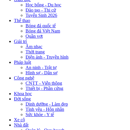
Học bổng - Du học
Đào tạo - Thi cử
Tuyển Sinh 2026
Thể thao
Bóng đá quốc tế
Bóng đá Việt Nam
Quần vợt
Giải trí
Âm nhạc
Thời trang
Điện ảnh - Truyền hình
Pháp luật
An ninh - Trật tự
Hình sự - Dân sự
Công nghệ
CNTT - Viễn thông
Thiết bị - Phần cứng
Khoa học
Đời sống
Dinh dưỡng - Làm đẹp
Tình yêu - Hôn nhân
Sức khỏe - Y tế
Xe cộ
Nhà đất