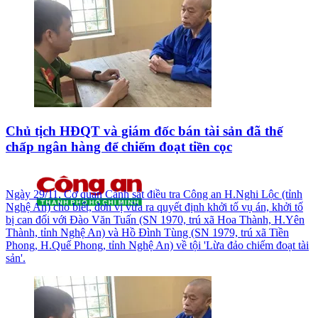
Chủ tịch HĐQT và giám đốc bán tài sản đã thế
chấp ngân hàng để chiếm đoạt tiền cọc
Ngày 29/11, Cơ quan Cảnh sát điều tra Công an H.Nghi Lộc (tỉnh
Nghệ An) cho biết, đơn vị vừa ra quyết định khởi tố vụ án, khởi tố
bị can đối với Đào Văn Tuấn (SN 1970, trú xã Hoa Thành, H.Yên
Thành, tỉnh Nghệ An) và Hồ Đình Tùng (SN 1979, trú xã Tiền
Phong, H.Quế Phong, tỉnh Nghệ An) về tội 'Lừa đảo chiếm đoạt tài
sản'.