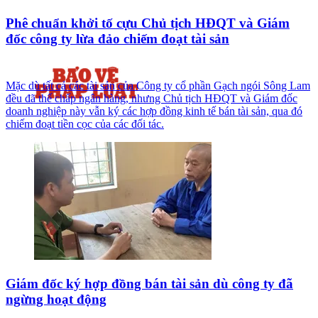
Phê chuẩn khởi tố cựu Chủ tịch HĐQT và Giám
đốc công ty lừa đảo chiếm đoạt tài sản
Mặc dù tất cả các tài sản của Công ty cổ phần Gạch ngói Sông Lam
đều đã thế chấp ngân hàng, nhưng Chủ tịch HĐQT và Giám đốc
doanh nghiệp này vẫn ký các hợp đồng kinh tế bán tài sản, qua đó
chiếm đoạt tiền cọc của các đối tác.
Giám đốc ký hợp đồng bán tài sản dù công ty đã
ngừng hoạt động