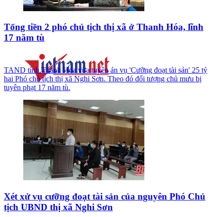
Tống tiền 2 phó chủ tịch thị xã ở Thanh Hóa, lĩnh
17 năm tù
TAND tỉnh Thanh Hóa vừa tuyên án vụ 'Cưỡng đoạt tài sản' 25 tỷ
hai Phó chủ tịch thị xã Nghi Sơn. Theo đó đối tượng chủ mưu bị
tuyên phạt 17 năm tù.
Xét xử vụ cưỡng đoạt tài sản của nguyên Phó Chủ
tịch UBND thị xã Nghi Sơn