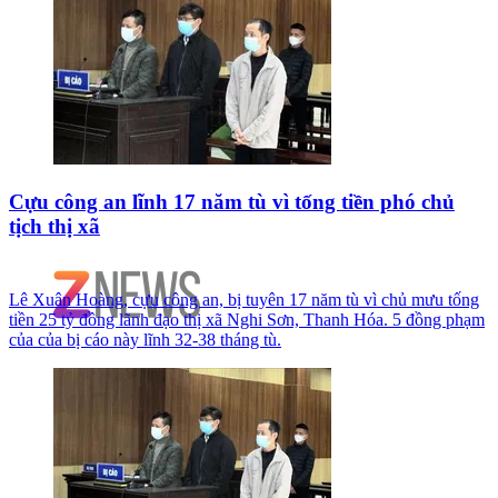
Cựu công an lĩnh 17 năm tù vì tống tiền phó chủ
tịch thị xã
Lê Xuân Hoàng, cựu công an, bị tuyên 17 năm tù vì chủ mưu tống
tiền 25 tỷ đồng lãnh đạo thị xã Nghi Sơn, Thanh Hóa. 5 đồng phạm
của của bị cáo này lĩnh 32-38 tháng tù.