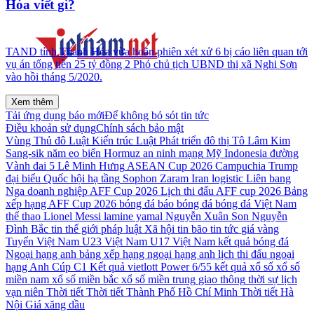
Hóa viết gì?
TAND tỉnh Thanh Hóa vừa hoãn phiên xét xử 6 bị cáo liên quan tới
vụ án tống tiền 25 tỷ đồng 2 Phó chủ tịch UBND thị xã Nghi Sơn
vào hồi tháng 5/2020.
Xem thêm
Tải ứng dụng báo mới
Để không bỏ sót tin tức
Điều khoản sử dụng
Chính sách bảo mật
Vùng Thủ đô
Luật Kiến trúc
Luật Phát triển đô thị
Tô Lâm
Kim
Sang-sik
năm
eo biển Hormuz
an ninh mạng
Mỹ
Indonesia
đường
Vành đai 5
Lê Minh Hưng
ASEAN Cup 2026
Campuchia
Trump
đại biểu Quốc hội
hạ tầng
Sophon Zaram
Iran
logistic
Liên bang
Nga
doanh nghiệp
AFF Cup 2026
Lịch thi đấu AFF cup 2026
Bảng
xếp hạng AFF Cup 2026
bóng đá
báo bóng đá
bóng đá Việt Nam
thể thao
Lionel Messi
lamine yamal
Nguyễn Xuân Son
Nguyễn
Đình Bắc
tin thế giới
pháp luật
Xã hội
tin bão
tin tức
giá vàng
Tuyển Việt Nam
U23 Việt Nam
U17 Việt Nam
kết quả bóng đá
Ngoại hạng anh
bảng xếp hạng ngoại hạng anh
lịch thi đấu ngoại
hạng Anh
Cúp C1
Kết quả vietlott Power 6/55
kết quả xổ số
xổ số
miền nam
xổ số miền bắc
xổ số miền trung
giao thông
thời sự
lịch
vạn niên
Thời tiết
Thời tiết Thành Phố Hồ Chí Minh
Thời tiết Hà
Nội
Giá xăng dầu