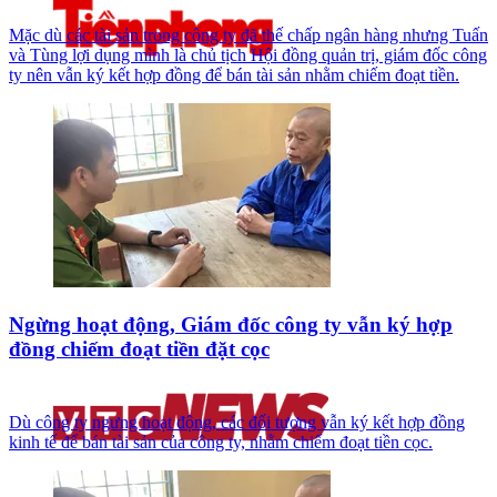
Mặc dù các tài sản trong công ty đã thế chấp ngân hàng nhưng Tuấn
và Tùng lợi dụng mình là chủ tịch Hội đồng quản trị, giám đốc công
ty nên vẫn ký kết hợp đồng để bán tài sản nhằm chiếm đoạt tiền.
Ngừng hoạt động, Giám đốc công ty vẫn ký hợp
đồng chiếm đoạt tiền đặt cọc
Dù công ty ngưng hoạt động, các đối tượng vẫn ký kết hợp đồng
kinh tế để bán tài sản của công ty, nhằm chiếm đoạt tiền cọc.