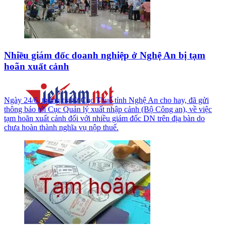
Nhiều giám đốc doanh nghiệp ở Nghệ An bị tạm
hoãn xuất cảnh
Ngày 24/6, thông tin từ Cục Thuế tỉnh Nghệ An cho hay, đã gửi
thông báo tới Cục Quản lý xuất nhập cảnh (Bộ Công an), về việc
tạm hoãn xuất cảnh đối với nhiều giám đốc DN trên địa bàn do
chưa hoàn thành nghĩa vụ nộp thuế.