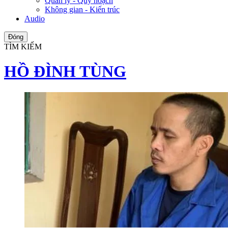
Quản lý - Quy hoạch
Không gian - Kiến trúc
Audio
Đóng
TÌM KIẾM
HỒ ĐÌNH TÙNG