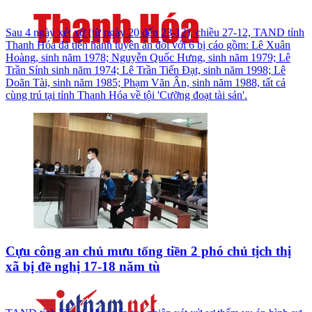
Sau 4 ngày xét xử (từ ngày 20 đến 23-12), chiều 27-12, TAND tỉnh
Thanh Hóa đã tiến hành tuyên án đối với 6 bị cáo gồm: Lê Xuân
Hoàng, sinh năm 1978; Nguyễn Quốc Hưng, sinh năm 1979; Lê
Trần Sính sinh năm 1974; Lê Trần Tiến Đạt, sinh năm 1998; Lê
Doãn Tài, sinh năm 1985; Phạm Văn Ân, sinh năm 1988, tất cả
cùng trú tại tỉnh Thanh Hóa về tội 'Cưỡng đoạt tài sản'.
Cựu công an chủ mưu tống tiền 2 phó chủ tịch thị
xã bị đề nghị 17-18 năm tù