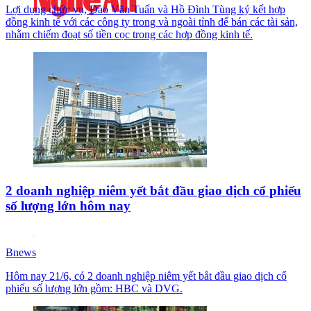
Lợi dụng chức vụ, Đào Văn Tuấn và Hồ Đình Tùng ký kết hợp
đồng kinh tế với các công ty trong và ngoài tỉnh để bán các tài sản,
nhằm chiếm đoạt số tiền cọc trong các hợp đồng kinh tế.
2 doanh nghiệp niêm yết bắt đầu giao dịch cổ phiếu
số lượng lớn hôm nay
Bnews
Hôm nay 21/6, có 2 doanh nghiệp niêm yết bắt đầu giao dịch cổ
phiếu số lượng lớn gồm: HBC và DVG.