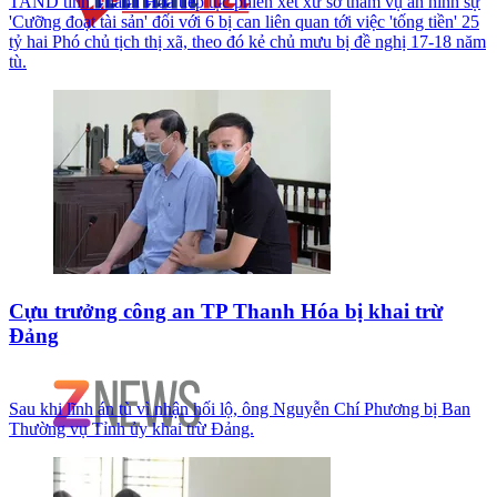
TAND tỉnh Thanh Hóa tiếp tục phiên xét xử sơ thẩm vụ án hình sự
'Cưỡng đoạt tài sản' đối với 6 bị can liên quan tới việc 'tống tiền' 25
tỷ hai Phó chủ tịch thị xã, theo đó kẻ chủ mưu bị đề nghị 17-18 năm
tù.
Cựu trưởng công an TP Thanh Hóa bị khai trừ
Đảng
Sau khi lĩnh án tù vì nhận hối lộ, ông Nguyễn Chí Phương bị Ban
Thường vụ Tỉnh ủy khai trừ Đảng.