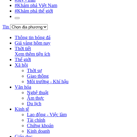
#Khám phá Việt Nam
#Khám phá thế giới
Tin
Thông tin bóng đá
Giá vàng hôm nay
Thời tiết
Xem thêm tiện ích
Thế giới
Xã hội
Thời sự
Giao thông
Môi trường - Khí hậu
Văn hóa
Nghệ thuật
Ẩm thực
Du lịch
Kinh tế
Lao động - Việc làm
Tài chính
Chứng khoán
Kinh doanh
Giáo dục