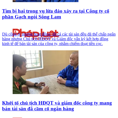
Tìm bị hại trong vụ lừa đảo xảy ra tại Công ty cổ
phần Gạch ngói Sông Lam
Dù công ty ngưng hoạt động, tất cả các tài sản đều đã thế chấp ngân
hàng nhưng Chủ tịch HĐQT và Giám đốc vẫn ký kết hợp đồng
kinh tế để bán tài sản của công ty, nhằm chiếm đoạt tiền cọc.
Khởi tố chủ tịch HĐQT và giám đốc công ty mang
bán tài sản đã cầm cố ngân hàng