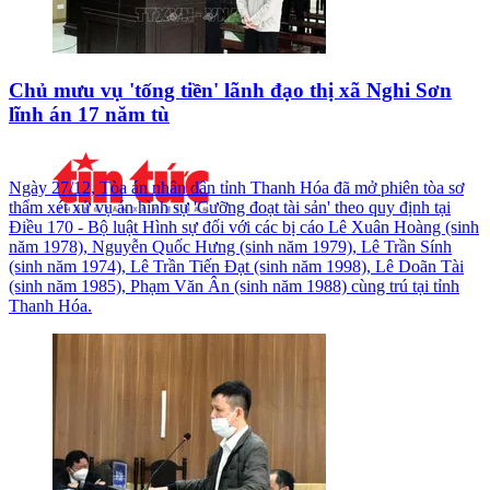
Chủ mưu vụ 'tống tiền' lãnh đạo thị xã Nghi Sơn
lĩnh án 17 năm tù
Ngày 27/12, Tòa án nhân dân tỉnh Thanh Hóa đã mở phiên tòa sơ
thẩm xét xử vụ án hình sự 'Cưỡng đoạt tài sản' theo quy định tại
Điều 170 - Bộ luật Hình sự đối với các bị cáo Lê Xuân Hoàng (sinh
năm 1978), Nguyễn Quốc Hưng (sinh năm 1979), Lê Trần Sính
(sinh năm 1974), Lê Trần Tiến Đạt (sinh năm 1998), Lê Doãn Tài
(sinh năm 1985), Phạm Văn Ân (sinh năm 1988) cùng trú tại tỉnh
Thanh Hóa.