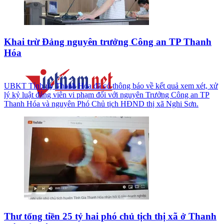
Khai trừ Đảng nguyên trưởng Công an TP Thanh
Hóa
UBKT Tỉnh ủy Thanh Hóa đã có thông báo về kết quả xem xét, xử
lý kỷ luật đảng viên vi phạm đối với nguyên Trưởng Công an TP
Thanh Hóa và nguyên Phó Chủ tịch HĐND thị xã Nghi Sơn.
Thư tống tiền 25 tỷ hai phó chủ tịch thị xã ở Thanh