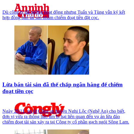
Dù công ty đã ngừng hoạt động nhưng Tuấn và Tùng vẫn ký kết
hợp đồng bán tài sản nhằm chiếm đoạt tiền đặt cọc.
Lừa bán tài sản đã thế chấp ngân hàng để chiếm
đoạt tiền cọc
Ngày 29/11, tin từ Công an huyện Nghi Lộc (Nghệ An) cho biết,
đơn vị vừa ra thông báo tìm bị hại liên quan đến vụ án lừa đảo
chiếm đoạt tài sản xảy ra tại Công ty cổ phần gạch ngói Sông Lam.