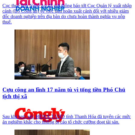
Cục thuế tỉnh Nghệ An đã gửi thông báo tới Cục Quản lý xuất nhập
cảnh (Bộ Công an) về việc tạm hoãn xuất cảnh đối với nhiều giám
đốc doanh nghiệp trên địa bàn do chưa hoàn thành nghĩa vụ nộp
thuế.
Cựu công an lĩnh 17 năm tù vì tống tiền Phó Chủ
tịch thị xã
Sau khi xem xét, HĐXX TAND tỉnh Thanh Hóa đã tuyên các mức
án nghiêm khắc cho những bị cáo tổ chức cưỡng đoạt tài sản.