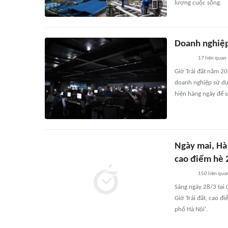
lượng cuộc sống.
Doanh nghiệp
17
liên quan
Giờ Trái đất năm 2
doanh nghiệp sử dụn
hiện hàng ngày để s
Ngày mai, Hà
cao điểm hè 
150
liên qua
Sáng ngày 28/3 tại
Giờ Trái đất, cao đ
phố Hà Nội'.