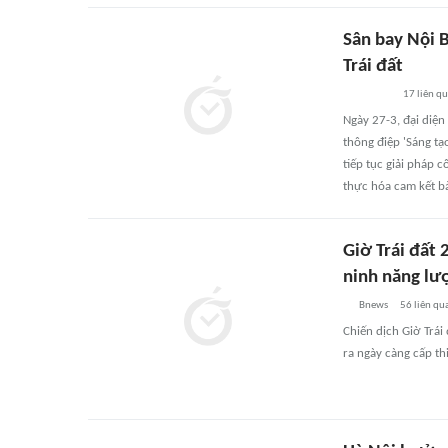
Sân bay Nội 
Trái đất
17
liên q
Ngày 27-3, đại diện
thông điệp 'Sáng tạ
tiếp tục giải pháp 
thực hóa cam kết b
Giờ Trái đất
ninh năng lư
Bnews
56
liên qu
Chiến dịch Giờ Trá
ra ngày càng cấp thi