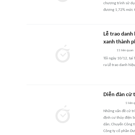
chương trình sử dụn
đương 1,72% mức ti
Lễ trao danh
xanh thành p
11
liên quan
Tối ngày 10/12, tại
ra Lễ trao danh hiệ
Diễn đàn cử t
1
liên 
Những vấn đề cử tri
định cư thủy điện S
dân; Chuyển Công t
Công ty cổ phần Dượ