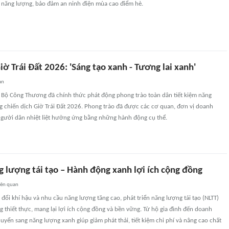
m năng lượng, bảo đảm an ninh điện mùa cao điểm hè.
 Trái Đất 2026: 'Sáng tạo xanh - Tương lai xanh'
an
 Bộ Công Thương đã chính thức phát động phong trào toàn dân tiết kiệm năng
 chiến dịch Giờ Trái Đất 2026. Phong trào đã được các cơ quan, đơn vị doanh
 người dân nhiệt liệt hưởng ứng bằng những hành động cụ thể.
g lượng tái tạo – Hành động xanh lợi ích cộng đồng
iên quan
 đổi khí hậu và nhu cầu năng lượng tăng cao, phát triển năng lượng tái tạo (NLTT)
 thiết thực, mang lại lợi ích cộng đồng và bền vững. Từ hộ gia đình đến doanh
huyển sang năng lượng xanh giúp giảm phát thải, tiết kiệm chi phí và nâng cao chất