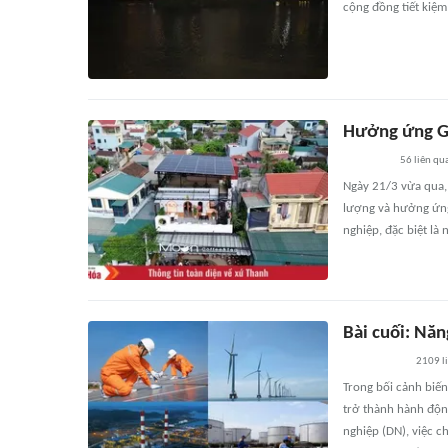
cộng đồng tiết kiệ
Hưởng ứng Giờ
56
liên qu
Ngày 21/3 vừa qua,
lượng và hưởng ứng
nghiệp, đặc biệt là
Bài cuối: Năn
2109
l
Trong bối cảnh biến
trở thành hành động
nghiệp (DN), việc c