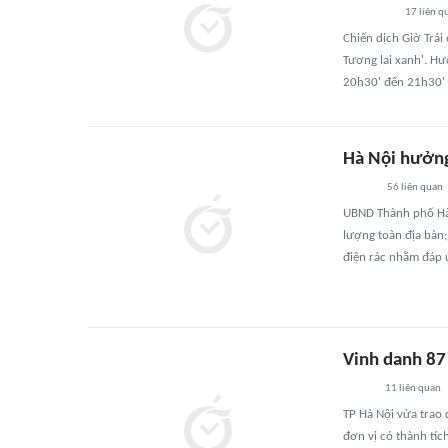
17
liên q
Chiến dịch Giờ Trá
Tương lai xanh'. Hư
20h30' đến 21h30' 
Hà Nội hưởng
56
liên quan
UBND Thành phố Hà 
lượng toàn địa bàn;
điện rác nhằm đáp ứ
Vinh danh 87
11
liên quan
TP Hà Nội vừa trao
đơn vị có thành tích