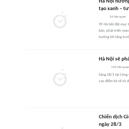
Hà Nội hưởng
tạo xanh – tư
56
liên quan
TP. Hà Nội đặt mục 
bàn, phát triển mạn
hướng tới tăng trư
Hà Nội sẽ ph
150
liên quan
Sáng 28/3 tại Công 
cao điểm hè về sử d
Chiến dịch Gi
ngày 28/3