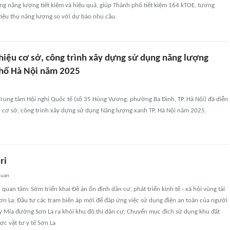
g năng lượng tiết kiệm và hiệu quả, giúp Thành phố tiết kiệm 164 kTOE, tương
êu thụ năng lượng so với dự báo nhu cầu.
 hiệu cơ sở, công trình xây dựng sử dụng năng lượng
hố Hà Nội năm 2025
 Trung tâm Hội nghị Quốc tế (số 35 Hùng Vương, phường Ba Đình, TP. Hà Nội) đã diễn
u cơ sở, công trình xây dựng sử dụng Năng lượng xanh TP. Hà Nội năm 2025.
ri
quan
 quan tâm: Sớm triển khai Đề án ổn định dân cư, phát triển kinh tế - xã hội vùng tái
ơn La; Đầu tư các trạm biến áp mới để đáp ứng việc sử dụng điện an toàn của người
y Mía đường Sơn La ra khỏi khu đô thị dân cư; Chuyển mục đích sử dụng khu đất
c vật tư y tế Sơn La