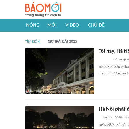
NÓNG
MỚI
VIDEO
CHỦ ĐỀ
TÌM KIẾM
GIỜ TRÁI ĐẤT 2025
Tối nay, Hà N
56
liên qua
Từ 20h30 đến 21h30 
nhiều phường, xã tr
Hà Nội phát 
Bnews
56
liên qu
Ngày 28/3, Hà Nội p