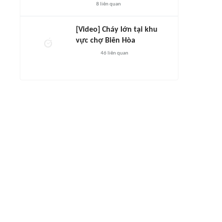
8
liên quan
[Video] Cháy lớn tại khu
vực chợ Biên Hòa
46
liên quan