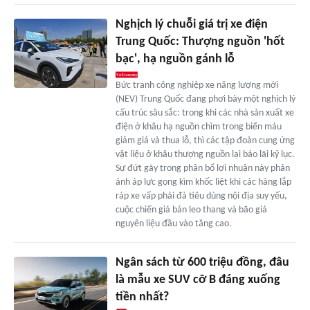
Nghịch lý chuỗi giá trị xe điện
Trung Quốc: Thượng nguồn 'hốt
bạc', hạ nguồn gánh lỗ
Bức tranh công nghiệp xe năng lượng mới
(NEV) Trung Quốc đang phơi bày một nghịch lý
cấu trúc sâu sắc: trong khi các nhà sản xuất xe
điện ở khâu hạ nguồn chìm trong biển máu
giảm giá và thua lỗ, thì các tập đoàn cung ứng
vật liệu ở khâu thượng nguồn lại báo lãi kỷ lục.
Sự đứt gãy trong phân bổ lợi nhuận này phản
ánh áp lực gọng kìm khốc liệt khi các hãng lắp
ráp xe vấp phải đà tiêu dùng nội địa suy yếu,
cuộc chiến giá bán leo thang và bão giá
nguyên liệu đầu vào tăng cao.
Ngân sách từ 600 triệu đồng, đâu
là mẫu xe SUV cỡ B đáng xuống
tiền nhất?