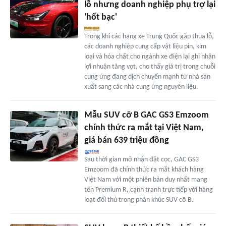
lỗ nhưng doanh nghiệp phụ trợ lại
'hốt bạc'
Trong khi các hãng xe Trung Quốc gặp thua lỗ,
các doanh nghiệp cung cấp vật liệu pin, kim
loại và hóa chất cho ngành xe điện lại ghi nhận
lợi nhuận tăng vọt, cho thấy giá trị trong chuỗi
cung ứng đang dịch chuyển mạnh từ nhà sản
xuất sang các nhà cung ứng nguyên liệu.
Mẫu SUV cỡ B GAC GS3 Emzoom
chính thức ra mắt tại Việt Nam,
giá bán 639 triệu đồng
Sau thời gian mở nhận đặt cọc, GAC GS3
Emzoom đã chính thức ra mắt khách hàng
Việt Nam với một phiên bản duy nhất mang
tên Premium R, cạnh tranh trực tiếp với hàng
loạt đối thủ trong phân khúc SUV cỡ B.