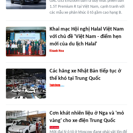
GAC GS3 Emzoom bán ra duy nhất phiên bản
1.5T Premium R tại Việt Nam, cạnh tranh với
các mẫu xe phân khúc ô tô gầm cao hạng B.
Khai mạc Hội nghị Halal Việt Nam
với chủ đề 'Việt Nam - điểm hẹn
mới của du lịch Halal'
Các hãng xe Nhật Bản tiếp tục ở
thế khó tại Trung Quốc
Cơn khát nhiên liệu ở Nga và 'mỏ
vàng' cho xe điện Trung Quốc
Một đại lý ô tô ở Moscow đang phải vật lộn để