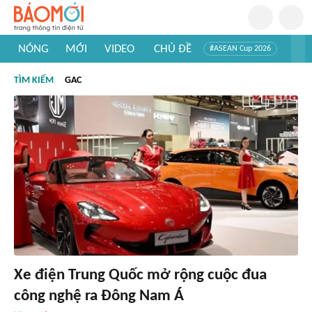
NÓNG
MỚI
VIDEO
CHỦ ĐỀ
#ASEAN Cup 2026
#Tuyển sinh đại học 2026
#Trí tuệ nhân tạo
#Mỹ - Iran
TÌM KIẾM
GAC
#Khám phá Việt Nam
#Khám phá thế giới
Xe điện Trung Quốc mở rộng cuộc đua
công nghệ ra Đông Nam Á