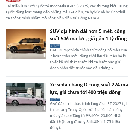
Tại triển lãm Ô tô Quốc tế Indonesia (GIIAS) 2026, các thương hiệu Trung
Quốc đồng loạt mang đến những mẫu xe điện, xe hybrid và hệ sinh thái
xe thông minh nhằm mở rộng hiện diện tại Đông Nam Á.
SUV địa hình dài hơn 5 mét, công
suất 536 mã lực, giá gần 1 tỷ đồng
GAC Trumpchi đã chính thức công bố mẫu Yue
7 hoàn toàn mới, đồng thời lần đầu tiên hé lộ
thiết kế nội thất trước khi xe bước vào giai
đoạn nhận đặt trước vào đầu tháng 9.
Xe sedan hạng D công suất 224 mã
lực, giá chưa tới 400 triệu đồng
GAC đã chính thức trình làng Aion RT 2027 tại
thị trường Trung Quốc với 4 phiên bản cùng
mức giá dao động từ 99.800-123.800 Nhân
dân tệ (tương đương 388,35-481,75 triệu
đồng).