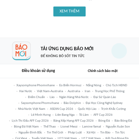
XEM THÊM
TẢI ỨNG DỤNG BÁO MỚI
ĐỂ KHÔNG BỎ SÓT TIN TỨC
Điều khoản sử dụng
Chính sách bảo mật
Xaysomphone Phomvihane
Eo Biển Hormuz
Nắng Nóng
Chủ Tịch HĐND
Hai Nước
Việt Nam-Australia
Australia
Iran
Trung Học Phổ Thông
Điểm Chuẩn
Lào
Ngân Hàng Nhà Nước
Đại Sứ Quán Lào
Saysomphone Phomvihane
Bão Dolphin
Đại Học Công Nghệ Sydney
Nhà Nước Việt Nam
ASEAN Cup 2026
Quốc Hội Lào
Trịnh Khắc Cường
Lê Minh Hưng
Liên Bang Nga
Tô Lâm
AFF Cup 2026
Lịch Thi Đấu AFF Cup 2026
Bảng Xếp Hạng AFF Cup 2026
Bóng Đá
Báo Bóng Đá
Bóng Đá Việt Nam
Thể Thao
Lionel Messi
Lamine Yamal
Nguyễn Xuân Son
Nguyễn Đình Bắc
Tin Thế Giới
Pháp Luật
Xã Hội
Tin Bão
Tin Tức
Giá Vàng
Tuyển Việt Nam
U23 Việt Nam
U17 Việt Nam
Kết Quả Bóng Đá