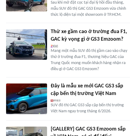
Sau khi mở đặt cọc tại đại lý hồi đầu tháng,
mẫu SUV đô thị GAC GS3 Emzoom vừa chính
thức lộ diện tại một showroom ở TP.HCM.
Thử xe gầm cao ở trường đua F1,
GAC kỳ vọng gì ở GS3 Emzoom?
Mang một mẫu SUV đô thị gầm cao vào chạy
thử ở trường đua F1, thương hiệu GAC của
Trung Quốc mong muốn khách hàng nhận ra
điều gì ở GAC GS3 Emzoom?
Đây là mẫu xe mới GAC GS3 sắp
cập bến thị trường Việt Nam
SUV đô thị GAC GS3 sắp cập bến thị trường
Việt Nam ngay trong tháng 6/2026.
[GALLERY] GAC GS3 Emzoom sắp