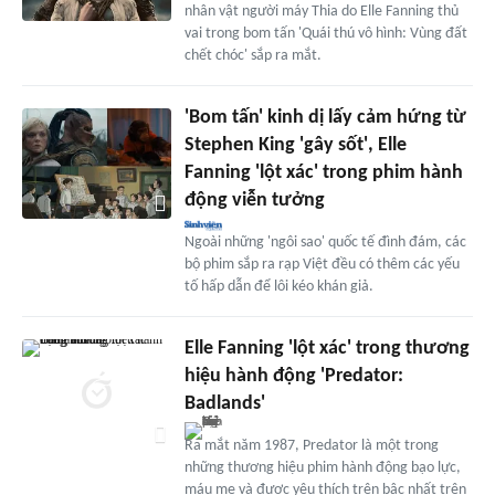
nhân vật người máy Thia do Elle Fanning thủ
vai trong bom tấn 'Quái thú vô hình: Vùng đất
chết chóc' sắp ra mắt.
'Bom tấn' kinh dị lấy cảm hứng từ
Stephen King 'gây sốt', Elle
Fanning 'lột xác' trong phim hành
động viễn tưởng
Ngoài những 'ngôi sao' quốc tế đình đám, các
bộ phim sắp ra rạp Việt đều có thêm các yếu
tố hấp dẫn để lôi kéo khán giả.
Elle Fanning 'lột xác' trong thương
hiệu hành động 'Predator:
Badlands'
Ra mắt năm 1987, Predator là một trong
những thương hiệu phim hành động bạo lực,
máu me và được yêu thích trên bậc nhất trên