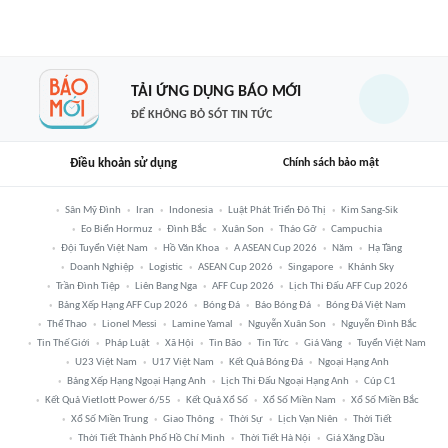
TẢI ỨNG DỤNG BÁO MỚI
ĐỂ KHÔNG BỎ SÓT TIN TỨC
Điều khoản sử dụng
Chính sách bảo mật
Sân Mỹ Đình
Iran
Indonesia
Luật Phát Triển Đô Thị
Kim Sang-Sik
Eo Biển Hormuz
Đình Bắc
Xuân Son
Tháo Gỡ
Campuchia
Đội Tuyển Việt Nam
Hồ Văn Khoa
A ASEAN Cup 2026
Năm
Hạ Tầng
Doanh Nghiệp
Logistic
ASEAN Cup 2026
Singapore
Khánh Sky
Trần Đình Tiệp
Liên Bang Nga
AFF Cup 2026
Lịch Thi Đấu AFF Cup 2026
Bảng Xếp Hạng AFF Cup 2026
Bóng Đá
Báo Bóng Đá
Bóng Đá Việt Nam
Thể Thao
Lionel Messi
Lamine Yamal
Nguyễn Xuân Son
Nguyễn Đình Bắc
Tin Thế Giới
Pháp Luật
Xã Hội
Tin Bão
Tin Tức
Giá Vàng
Tuyển Việt Nam
U23 Việt Nam
U17 Việt Nam
Kết Quả Bóng Đá
Ngoại Hạng Anh
Bảng Xếp Hạng Ngoại Hạng Anh
Lịch Thi Đấu Ngoại Hạng Anh
Cúp C1
Kết Quả Vietlott Power 6/55
Kết Quả Xổ Số
Xổ Số Miền Nam
Xổ Số Miền Bắc
Xổ Số Miền Trung
Giao Thông
Thời Sự
Lịch Vạn Niên
Thời Tiết
Thời Tiết Thành Phố Hồ Chí Minh
Thời Tiết Hà Nội
Giá Xăng Dầu