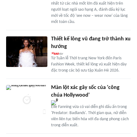
nhất từ các nhà mốt lớn đã xuất hiện trên
người loạt ngôi sao hạng A, đánh dấu kỷ lục
mới về tốc độ 'see now – wear now' của làng
mốt toàn cầu.
Thiết kế lông vũ đang trở thành xu
hướng
Từ Tuần lễ Thời trang New York đến Paris
Fashion Week, thiết kế lông vũ xuất hiện dày
đặc trong các bộ sưu tập Xuân Hè 2026.
Màn lột xác gây sốc của 'công
chúa Hollywood'
Elle Fanning vừa có vai diễn ghi dấu ấn trong
'Predator: Badlands'. Thời gian qua, nữ diễn
viên liên tục biến hóa với đa dạng phong cách
trong diễn xuất.