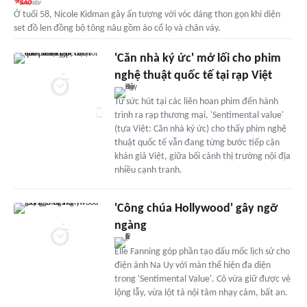
Ở tuổi 58, Nicole Kidman gây ấn tượng với vóc dáng thon gọn khi diện
set đồ len đồng bộ tông nâu gồm áo cổ lọ và chân váy.
'Căn nhà ký ức' mở lối cho phim
nghệ thuật quốc tế tại rạp Việt
Từ sức hút tại các liên hoan phim đến hành
trình ra rạp thương mại, 'Sentimental value'
(tựa Việt: Căn nhà ký ức) cho thấy phim nghệ
thuật quốc tế vẫn đang từng bước tiếp cận
khán giả Việt, giữa bối cảnh thị trường nội địa
nhiều cạnh tranh.
'Công chúa Hollywood' gây ngỡ
ngàng
Elle Fanning góp phần tạo dấu mốc lịch sử cho
điện ảnh Na Uy với màn thể hiện đa diện
trong 'Sentimental Value'. Cô vừa giữ được vẻ
lộng lẫy, vừa lột tả nội tâm nhạy cảm, bất an.