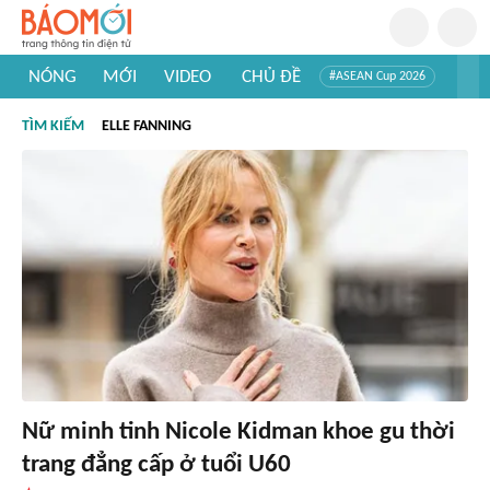
NÓNG
MỚI
VIDEO
CHỦ ĐỀ
#ASEAN Cup 2026
#Trí tuệ nhân tạo
#Mỹ - Iran
#Khám phá Việt Nam
TÌM KIẾM
ELLE FANNING
#Khám phá thế giới
Nữ minh tinh Nicole Kidman khoe gu thời
trang đẳng cấp ở tuổi U60