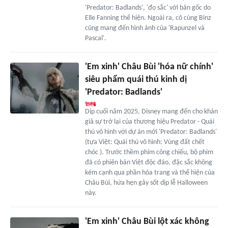
'Predator: Badlands', 'đọ sắc' với bản gốc do
Elle Fanning thể hiện. Ngoài ra, cô cùng Binz
cũng mang đến hình ảnh của 'Rapunzel và
Pascal'.
'Em xinh' Châu Bùi 'hóa nữ chính'
siêu phẩm quái thú kinh dị
'Predator: Badlands'
Dịp cuối năm 2025, Disney mang đến cho khán
giả sự trở lại của thương hiệu Predator - Quái
thú vô hình với dự án mới 'Predator: Badlands'
(tựa Việt: Quái thú vô hình: Vùng đất chết
chóc ). Trước thềm phim công chiếu, bộ phim
đã có phiên bản Việt độc đáo, đặc sắc không
kém cạnh qua phần hóa trang và thể hiện của
Châu Bùi, hứa hẹn gây sốt dịp lễ Halloween
này.
'Em xinh' Châu Bùi lột xác không