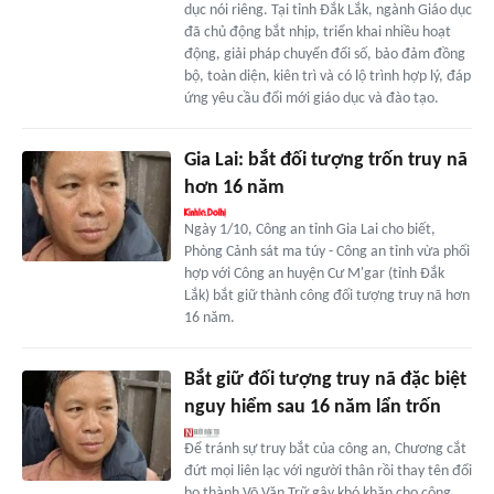
dục nói riêng. Tại tỉnh Đắk Lắk, ngành Giáo dục
đã chủ động bắt nhịp, triển khai nhiều hoạt
động, giải pháp chuyển đổi số, bảo đảm đồng
bộ, toàn diện, kiên trì và có lộ trình hợp lý, đáp
ứng yêu cầu đổi mới giáo dục và đào tạo.
Gia Lai: bắt đối tượng trốn truy nã
hơn 16 năm
Ngày 1/10, Công an tỉnh Gia Lai cho biết,
Phòng Cảnh sát ma túy - Công an tỉnh vừa phối
hợp với Công an huyện Cư M'gar (tỉnh Đắk
Lắk) bắt giữ thành công đối tượng truy nã hơn
16 năm.
Bắt giữ đối tượng truy nã đặc biệt
nguy hiểm sau 16 năm lẩn trốn
Để tránh sự truy bắt của công an, Chương cắt
đứt mọi liên lạc với người thân rồi thay tên đổi
họ thành Võ Văn Trữ gây khó khăn cho công