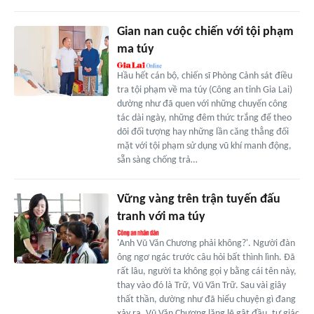
Gian nan cuộc chiến với tội phạm
ma túy
Hầu hết cán bộ, chiến sĩ Phòng Cảnh sát điều
tra tội phạm về ma túy (Công an tỉnh Gia Lai)
dường như đã quen với những chuyến công
tác dài ngày, những đêm thức trắng để theo
dõi đối tượng hay những lần căng thẳng đối
mặt với tội phạm sử dụng vũ khí manh động,
sẵn sàng chống trả…
Vững vàng trên trận tuyến đấu
tranh với ma túy
'Anh Vũ Văn Chương phải không?'. Người đàn
ông ngơ ngác trước câu hỏi bất thình lình. Đã
rất lâu, người ta không gọi y bằng cái tên này,
thay vào đó là Trữ, Vũ Văn Trữ. Sau vài giây
thất thần, dường như đã hiểu chuyện gì đang
xảy ra, Vũ Văn Chương lặng lẽ gật đầu, tự giác