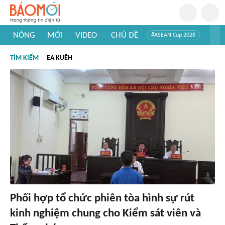
NÓNG
MỚI
VIDEO
CHỦ ĐỀ
#ASEAN Cup 2026
#Trí tuệ nhân tạo
#Mỹ - Iran
#Khám phá Việt Nam
TÌM KIẾM
EA KUÊH
#Khám phá thế giới
Phối hợp tổ chức phiên tòa hình sự rút
kinh nghiệm chung cho Kiểm sát viên và