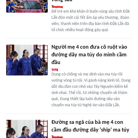
Để trẻ em khó khăn ở buôn vùng sâu tỉnh Đắk
Lắk đón một cái Tết ấm áp yêu thương, đoàn
viên, thanh niên trên địa bàn tỉnh Đắk Lắk đã
tổ chức nhiều hoạt động gây quỹ.
Người mẹ 4 con đưa cô ruột vào
đường dây ma túy do mình cầm
đầu
Dung có chồng và mẹ dính vào ma túy rồi
vướng vòng tù tội. Vì gánh nặng kinh tế, Dung
dắt díu đàn con nhỏ vào Tây Nguyên kiếm kế
sinh nhai. Thế rồi, từ những chuyến về thăm
quê, Dung thiết lập luôn đường dây vận
chuyển ma túy từ Nghệ An vào Đắk Lắk.
Đường sa ngã của bà mẹ 4 con
cầm đầu đường dây 'ship' ma túy