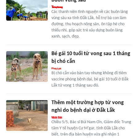
buôn vùng sâu
Các thanh niên tình nguyện về các buôn làng
vùng sâu xa tỉnh Đắk Lắk, hỗ trợ bà con làm
đường, thu hoạch nông sản, ôn tập hè cho
thiếu nhi, góp sức trẻ xây dựng buôn làng
xanh, sạch, đẹp.
Bé gái 10 tuổi tử vong sau 1 tháng
bị chó cắn
Bị chó cắn vào bàn tay nhưng không đi tiêm
vaccine phòng bệnh dại, bé gái 10 tuổi ở Đắk
Lắk tử vong 1 tháng sau đó.
Thêm một trường hợp tử vong
nghi do bệnh dại ở Đắk Lắk
Chiều 5/5, Bác sĩ Bùi Nam Ơn, Giám đốc Trung
tâm Y tế huyện Cư M'gar, tỉnh Đắk Lắk cho
biết, trên địa bàn huyện vừa ghi nhận 1