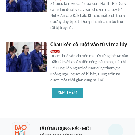
31 tuổi, là mẹ của 4 đứa con, Hà Thị Bé Dung
cầm đầu đường dây vận chuyển ma túy từ
Nghệ An vào Đắk Lắk. Khi các mắt xích trong
đường dây bị bắt, Dung nhanh chân bỏ trốn
rồi bị truy nã.
Cháu kéo cô ruột vào tù vì ma túy
Được thuê vận chuyển ma túy từ Nghệ An vào
Đắk Lắk với khoản tiền công hậu hĩnh, Hà Thị
Bé Dung kéo người cô ruột cùng tham gia.
Không ngờ, người cô bị bắt, Dung trốn nã
được một thời gian cũng sa lưới.
XEM THÊM
TẢI ỨNG DỤNG BÁO MỚI