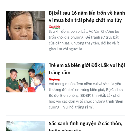
Bị bắt sau 16 năm lẩn trốn về hành
vi mua bán trái phép chất ma túy
Sau khi đồng bọn bị bắt, Vũ Văn Chương bỏ
trốn khỏi địa phương. Để tránh sự truy bắt
của cảnh sát, Chương thay tên, đổi họ và ít
giao lưu với người lạ...
Trẻ em xã biên giới Đắk Lắk vui hội
trăng rằm
Với mong muốn đem niềm vui và sẻ chia yêu
thương đến trẻ em vùng biên giới, Bộ Chỉ huy
Bộ đội Biên phòng (BĐBP) tỉnh Đắk Lắk phối
hợp với các đơn vị tổ chức chương trình 'Biên
cương – Vui hội trăng rằm'.
Sắc xanh tình nguyện ở các thôn,