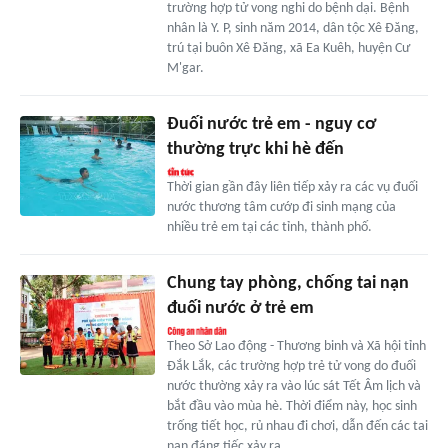
trường hợp tử vong nghi do bệnh dại. Bệnh
nhân là Y. P, sinh năm 2014, dân tộc Xê Đăng,
trú tại buôn Xê Đăng, xã Ea Kuêh, huyện Cư
M'gar.
Đuối nước trẻ em - nguy cơ
thường trực khi hè đến
Thời gian gần đây liên tiếp xảy ra các vụ đuối
nước thương tâm cướp đi sinh mạng của
nhiều trẻ em tại các tỉnh, thành phố.
Chung tay phòng, chống tai nạn
đuối nước ở trẻ em
Theo Sở Lao động - Thương binh và Xã hội tỉnh
Đắk Lắk, các trường hợp trẻ tử vong do đuối
nước thường xảy ra vào lúc sát Tết Âm lịch và
bắt đầu vào mùa hè. Thời điểm này, học sinh
trống tiết học, rủ nhau đi chơi, dẫn đến các tai
nạn đáng tiếc xảy ra.