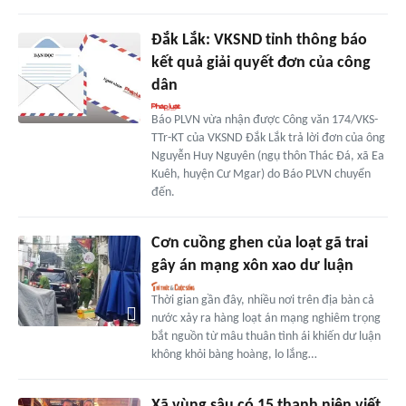
Đắk Lắk: VKSND tỉnh thông báo
kết quả giải quyết đơn của công
dân
Báo PLVN vừa nhận được Công văn 174/VKS-
TTr-KT của VKSND Đắk Lắk trả lời đơn của ông
Nguyễn Huy Nguyên (ngụ thôn Thác Đá, xã Ea
Kuêh, huyện Cư Mgar) do Báo PLVN chuyển
đến.
Cơn cuồng ghen của loạt gã trai
gây án mạng xôn xao dư luận
Thời gian gần đây, nhiều nơi trên địa bàn cả
nước xảy ra hàng loạt án mạng nghiêm trọng
bắt nguồn từ mâu thuân tình ái khiến dư luận
không khỏi bàng hoàng, lo lắng…
Xã vùng sâu có 15 thanh niên viết