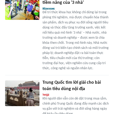
tiềm năng của '3 nhà'
Để tri thức khoa học không chỉ dừng lại trong
phòng thí nghiệm, mà được chuyển hóa thành
sản phẩm, dịch vụ phục vụ đời sống người tiêu
dùng và thúc đẩy tăng trưởng xanh, việc kết
nối hiệu quả mô hình '3 nhà' – Nhà nước, nhà
trường và doanh nghiệp – được xem là chìa
khóa then chốt. Trong mô hình này, Nhà nước
đóng vai trò kiến tạo chính sách và môi trường
pháp lý; doanh nghiệp đặt ra bài toán thực
tiễn, tiêu chuẩn mới của thị trường; còn
trường đại học, viện nghiên cứu cung cấp tri
thức, công nghệ và nguồn nhân lực.
Trung Quốc tìm lời giải cho bài
toán tiêu dùng nội địa
Khi người dân vẫn còn dè dặt trong mua sắm,
chính phủ Trung Quốc đang đẩy mạnh các dịch
vụ gắn với trải nghiệm và đời sống hàng ngày
để kích cầu tiêu dùng…