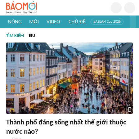
NÓNG
MỚI
VIDEO
CHỦ ĐỀ
#ASEAN Cup 2026
#Trí tuệ nhân tạo
#Mỹ - Iran
#Khám phá Việt Nam
TÌM KIẾM
EIU
#Khám phá thế giới
Thành phố đáng sống nhất thế giới thuộc
nước nào?