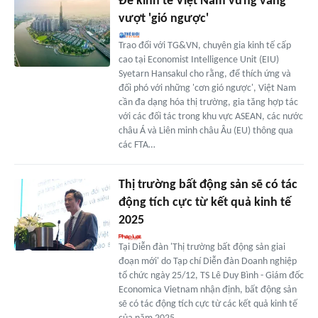
Để kinh tế Việt Nam vững vàng
vượt 'gió ngược'
Trao đổi với TG&VN, chuyên gia kinh tế cấp
cao tại Economist Intelligence Unit (EIU)
Syetarn Hansakul cho rằng, để thích ứng và
đối phó với những 'cơn gió ngược', Việt Nam
cần đa dạng hóa thị trường, gia tăng hợp tác
với các đối tác trong khu vực ASEAN, các nước
châu Á và Liên minh châu Âu (EU) thông qua
các FTA…
Thị trường bất động sản sẽ có tác
động tích cực từ kết quả kinh tế
2025
Tại Diễn đàn 'Thị trường bất động sản giai
đoạn mới' do Tạp chí Diễn đàn Doanh nghiệp
tổ chức ngày 25/12, TS Lê Duy Bình - Giám đốc
Economica Vietnam nhận định, bất động sản
sẽ có tác động tích cực từ các kết quả kinh tế