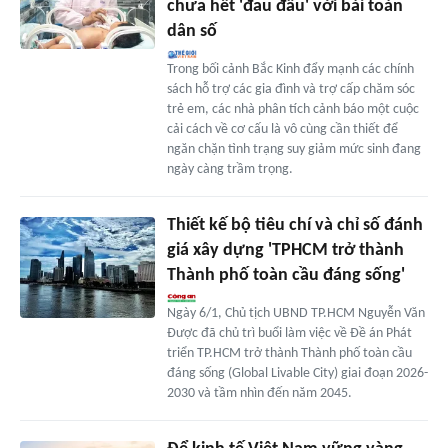
chưa hết 'đau đầu' với bài toán
dân số
Trong bối cảnh Bắc Kinh đẩy mạnh các chính
sách hỗ trợ các gia đình và trợ cấp chăm sóc
trẻ em, các nhà phân tích cảnh báo một cuộc
cải cách về cơ cấu là vô cùng cần thiết để
ngăn chặn tình trạng suy giảm mức sinh đang
ngày càng trầm trọng.
Thiết kế bộ tiêu chí và chỉ số đánh
giá xây dựng 'TPHCM trở thành
Thành phố toàn cầu đáng sống'
Ngày 6/1, Chủ tịch UBND TP.HCM Nguyễn Văn
Được đã chủ trì buổi làm việc về Đề án Phát
triển TP.HCM trở thành Thành phố toàn cầu
đáng sống (Global Livable City) giai đoạn 2026-
2030 và tầm nhìn đến năm 2045.