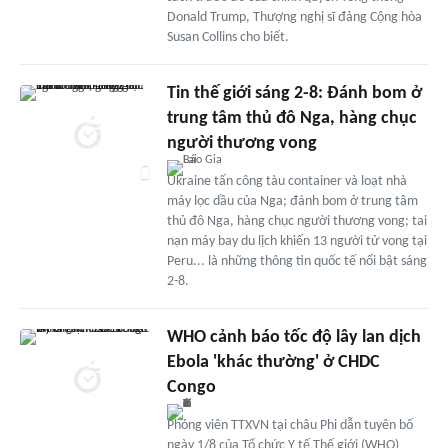
Donald Trump, Thượng nghị sĩ đảng Cộng hòa
Susan Collins cho biết.
Tin thế giới sáng 2-8: Đánh bom ở
trung tâm thủ đô Nga, hàng chục
người thương vong
Ukraine tấn công tàu container và loạt nhà
máy lọc dầu của Nga; đánh bom ở trung tâm
thủ đô Nga, hàng chục người thương vong; tai
nạn máy bay du lịch khiến 13 người tử vong tại
Peru... là những thông tin quốc tế nổi bật sáng
2-8.
WHO cảnh báo tốc độ lây lan dịch
Ebola 'khác thường' ở CHDC
Congo
Phóng viên TTXVN tại châu Phi dẫn tuyên bố
ngày 1/8 của Tổ chức Y tế Thế giới (WHO)