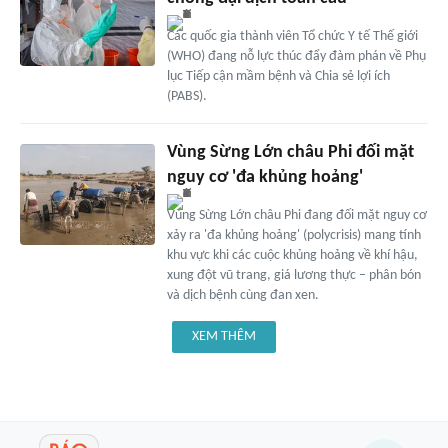
Các quốc gia thành viên Tổ chức Y tế Thế giới
(WHO) đang nỗ lực thúc đẩy đàm phán về Phụ
lục Tiếp cận mầm bệnh và Chia sẻ lợi ích
(PABS).
Vùng Sừng Lớn châu Phi đối mặt
nguy cơ 'đa khủng hoảng'
Vùng Sừng Lớn châu Phi đang đối mặt nguy cơ
xảy ra 'đa khủng hoảng' (polycrisis) mang tính
khu vực khi các cuộc khủng hoảng về khí hậu,
xung đột vũ trang, giá lương thực – phân bón
và dịch bệnh cùng đan xen.
XEM THÊM