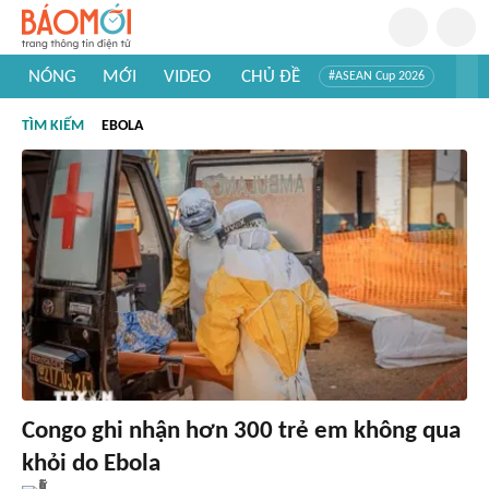
NÓNG
MỚI
VIDEO
CHỦ ĐỀ
#ASEAN Cup 2026
#Trí tuệ nhân tạo
#Mỹ - Iran
#Khám phá Việt Nam
TÌM KIẾM
EBOLA
#Khám phá thế giới
Congo ghi nhận hơn 300 trẻ em không qua
khỏi do Ebola