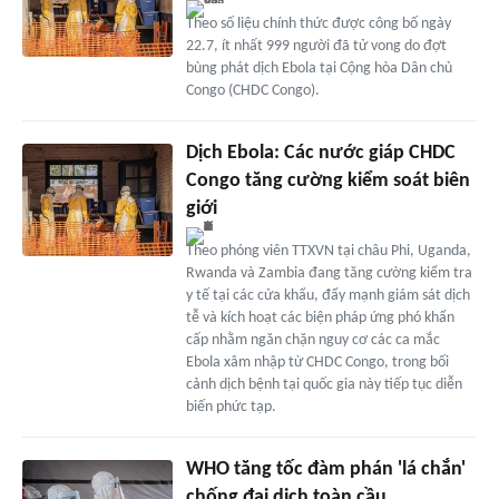
Theo số liệu chính thức được công bố ngày
22.7, ít nhất 999 người đã tử vong do đợt
bùng phát dịch Ebola tại Cộng hòa Dân chủ
Congo (CHDC Congo).
Dịch Ebola: Các nước giáp CHDC
Congo tăng cường kiểm soát biên
giới
Theo phóng viên TTXVN tại châu Phi, Uganda,
Rwanda và Zambia đang tăng cường kiểm tra
y tế tại các cửa khẩu, đẩy mạnh giám sát dịch
tễ và kích hoạt các biện pháp ứng phó khẩn
cấp nhằm ngăn chặn nguy cơ các ca mắc
Ebola xâm nhập từ CHDC Congo, trong bối
cảnh dịch bệnh tại quốc gia này tiếp tục diễn
biến phức tạp.
WHO tăng tốc đàm phán 'lá chắn'
chống đại dịch toàn cầu