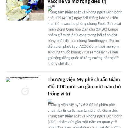
vaccine và mở rộng điều trị
Trung tâm Kiểm soát và Phòng ngừa Dịch bệnh
châu Phi (ACDC) ngày 6/8 thông báo sẽ triển
khai tiêm vaccine phòng chủng Ebola Zaire tại
miền Đông Cộng hòa Dân chủ (CHDC) Congo
nhằm giảm tỷ lệ tử vong trong bối cảnh đợt
bùng phát dịch do chủng Bundibugyo tiếp tục
diễn biến phức tạp. ACDC đồng thời mở rộng
sử dụng thuốc kháng virus remdesivir và kêu
gọi cộng đồng quốc tế tăng cường hỗ trợ để
khống chế dịch.
Thượng viện Mỹ phê chuẩn Giám
đốc CDC mới sau gần một năm bỏ
trống vị trí
Thượng viện Mỹ ngày 6-8 đã bỏ phiếu phê
chuẩn bà Erica Schwartz giữ chức Giám đốc
Trung tâm Kiểm soát và Phòng ngừa Dịch bệnh
(CDC), chấm dứt gần một năm cơ quan y tế
hàng đầu nước này không có người đứng đầu