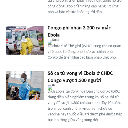
đã chủ động triển khai nhiều hoạt động hỗ trợ
cộng đồng, góp phần nâng cao năng lực ứng
phó và bảo vệ sức khỏe người dân.
Congo ghi nhận 3.200 ca mắc
Ebola
Tổ chức Y tế Thế giới (WHO) cùng các cơ quan
y tế quốc tế đang phối hợp với chính phủ
Congo để triển khai các biện pháp ứng phó.
Số ca tử vong vì Ebola ở CHDC
Congo vượt 1.300 người
Dịch Ebola tại Cộng hòa Dân chủ Congo (DRC)
đang diễn biến nghiêm trọng khi số người tử
vong đã vượt 1.300 chỉ sau chưa đầy 10 tuần,
trong bối cảnh chủng virus hiếm chưa có
vaccine hay thuốc điều trị được phê duyệt tiếp
tục lan rộng giữa vùng xung đột.