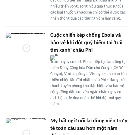
Các dữ liệu tiền lâm sàng ban đầu mang lại
nhiều triển vọng, song hiệu quả thực sự của
các loại thuốc và vaccine chỉ có thể được xác
nhận thông qua các thử nghiệm lâm sàng.
Cuộc chiến kép chống Ebola và
bảo vệ khỉ đột quý hiếm tại 'trái
tim xanh' châu Phi
Trước nguy cơ dịch Ebola tiếp tục lan rộng tại
miền Đông Cộng hòa Dân chủ Congo (CHDC
Congo), Vườn quốc gia Virunga – khu bảo tồn
thiên nhiên lâu đời nhất châu Phi – đang trở
thành tuyến phòng thủ đặc biệt, vừa bảo vệ
cộng đồng dân cư, vừa ngăn chặn nguy cơ
dịch bệnh đe dọa quần thể khỉ đột núi quý
hiếm.
Mỹ bất ngờ nối lại dòng viện trợ y
tế toàn cầu sau hơn một năm