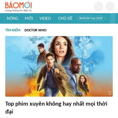
NÓNG
MỚI
VIDEO
CHỦ ĐỀ
#ASEAN Cup 2026
#Trí tuệ nhân tạo
#Mỹ - Iran
#Khám phá Việt Nam
TÌM KIẾM
DOCTOR WHO
#Khám phá thế giới
Top phim xuyên không hay nhất mọi thời
đại