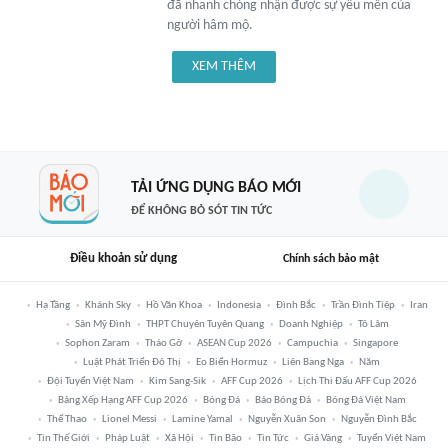
đã nhanh chóng nhận được sự yêu mến của
người hâm mộ.
XEM THÊM
TẢI ỨNG DỤNG BÁO MỚI
ĐỂ KHÔNG BỎ SÓT TIN TỨC
Điều khoản sử dụng
Chính sách bảo mật
Hạ Tầng
Khánh Sky
Hồ Văn Khoa
Indonesia
Đình Bắc
Trần Đình Tiệp
Iran
Sân Mỹ Đình
THPT Chuyên Tuyên Quang
Doanh Nghiệp
Tô Lâm
Sophon Zaram
Tháo Gỡ
ASEAN Cup 2026
Campuchia
Singapore
Luật Phát Triển Đô Thị
Eo Biển Hormuz
Liên Bang Nga
Năm
Đội Tuyển Việt Nam
Kim Sang-Sik
AFF Cup 2026
Lịch Thi Đấu AFF Cup 2026
Bảng Xếp Hạng AFF Cup 2026
Bóng Đá
Báo Bóng Đá
Bóng Đá Việt Nam
Thể Thao
Lionel Messi
Lamine Yamal
Nguyễn Xuân Son
Nguyễn Đình Bắc
Tin Thế Giới
Pháp Luật
Xã Hội
Tin Bão
Tin Tức
Giá Vàng
Tuyển Việt Nam