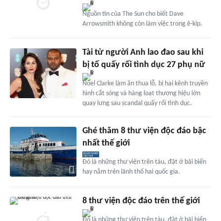
Nguồn tin của The Sun cho biết Dave
Arrowsmith không còn làm việc trong ê-kíp.
Tài tử người Anh lao đao sau khi
bị tố quấy rối tình dục 27 phụ nữ
Noel Clarke làm ăn thua lỗ, bị hai kênh truyền
hình cắt sóng và hàng loạt thương hiệu lớn
quay lưng sau scandal quấy rối tình dục.
Ghé thăm 8 thư viện độc đáo bậc
nhất thế giới
Đó là những thư viện trên tàu, đặt ở bãi biển
hay nằm trên lãnh thổ hai quốc gia.
8 thư viện độc đáo trên thế giới
Đó là những thư viện trên tàu, đặt ở bãi biển