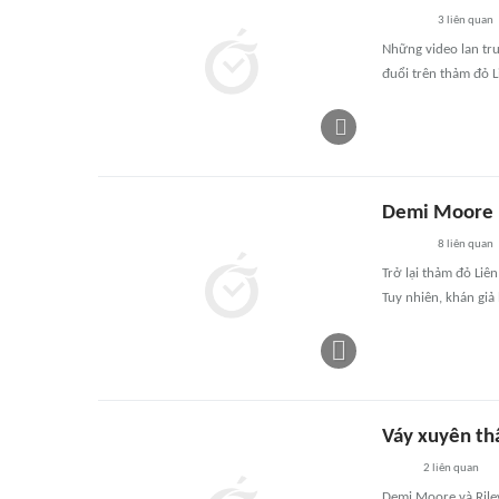
3
liên quan
Những video lan tru
đuổi trên thảm đỏ 
Demi Moore b
8
liên quan
Trở lại thảm đỏ Li
Tuy nhiên, khán giả
Váy xuyên th
2
liên quan
Demi Moore và Riley