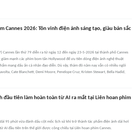
m Cannes 2026: Tôn vinh điện ảnh sáng tạo, giàu bản sắc
P) Cannes lần thứ 79 diễn ra từ ngày 12 đến ngày 23-5-2026 tại thành phố Cannes
 giảm mạnh các phim bom tấn Hollywood để ưu tiên dòng điện ảnh nghệ thuật
 phẩm mang dấu ấn cá nhân đạo diễn. Dù vậy, thảm đỏ năm nay vẫn có nhiều ngôi
avolta, Cate Blanchett, Demi Moore, Penelope Cruz, Kristen Stewart, Bella Hadid,
 đầu tiên làm hoàn toàn từ AI ra mắt tại Liên hoan phim
ài 95 phút vừa đánh dấu cột mốc lịch sử khi trở thành tác phẩm điện ảnh dài hơi
từ AI đầu tiên trên thế giới được công chiếu tại Liên hoan phim Cannes.