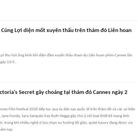
Củng Lợi diện mốt xuyên thấu trên thảm đỏ Liên hoan
ợi thu hút ống kính khi diện đầm xuyên thấu tham dự Liên hoan phim Cannes lần
gày 13/5.
ctoria's Secret gây choáng tại thảm đỏ Cannes ngày 2
nnes Film Festival 2026 tiếp tục quy tụ dàn sao quốc tế trên thảm đỏ và các sự kiện
 Jane Fonda, Sara Sampaio hay Ruth Negga gây chú ý với loạt thiết kế mang tinh
n, trong khi nhiều nghệ sĩ lựa chọn xu hướng tối giản, quiet luxury đang được ưa
năm nay.