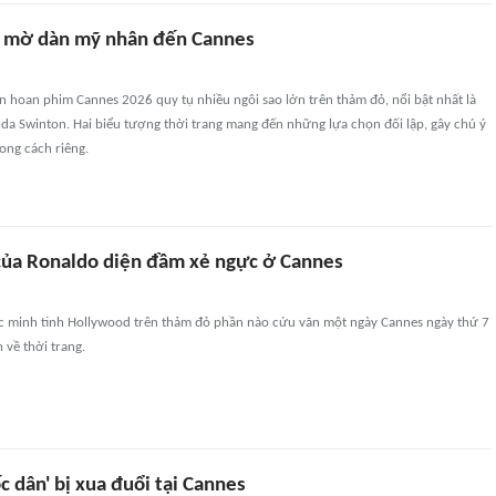
u mờ dàn mỹ nhân đến Cannes
n hoan phim Cannes 2026 quy tụ nhiều ngôi sao lớn trên thảm đỏ, nổi bật nhất là
lda Swinton. Hai biểu tượng thời trang mang đến những lựa chọn đối lập, gây chú ý
ong cách riêng.
của Ronaldo diện đầm xẻ ngực ở Cannes
ác minh tinh Hollywood trên thảm đỏ phần nào cứu vãn một ngày Cannes ngày thứ 7
 về thời trang.
c dân' bị xua đuổi tại Cannes