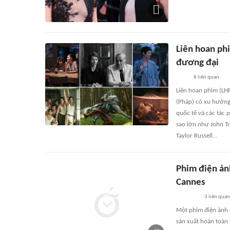
Liên hoan phi
đương đại
8
liên quan
Liên hoan phim (LH
(Pháp) có xu hướng
quốc tế và các tác
sao lớn như John Tr
Taylor Russell…
Phim điện ảnh
Cannes
3
liên quan
Một phim điện ảnh d
sản xuất hoàn toàn 