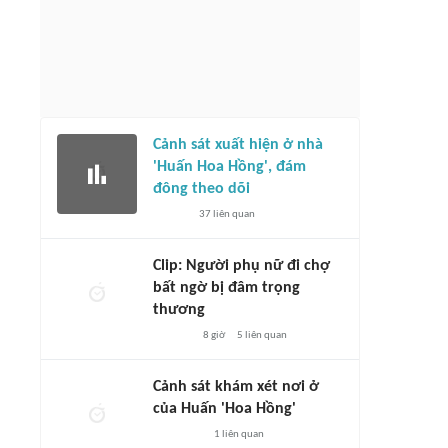
Cảnh sát xuất hiện ở nhà
'Huấn Hoa Hồng', đám
đông theo dõi
37
liên quan
Clip: Người phụ nữ đi chợ
bất ngờ bị đâm trọng
thương
8 giờ
5
liên quan
Cảnh sát khám xét nơi ở
của Huấn 'Hoa Hồng'
1
liên quan