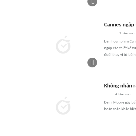
Cannes ngập 
3
liên quan
Liên hoan phim Can
ngập các thiết kế x
đuổi thay vì từ bỏ 
Không nhận r
4
liên quan
Demi Moore gây bất
hoàn toàn khác biệt