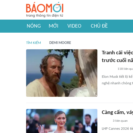
NÓNG
MỚI
VIDEO
CHỦ ĐỀ
TÌM KIẾM
DEMI MOORE
Tranh cãi vi
trước cuối n
118
liên qu
Elon Musk tiết lộ k
nghệ nhanh chóng tạ
Càng cấm, vá
3
liên quan
LHP Cannes 2026 tiế