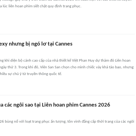
a lúc liên hoan phim siết chặt quy định trang phục.
exy nhưng bị ngó lơ tại Cannes
g khi diện bộ cánh cao cấp của nhà thiết kế Việt Phan Huy dự thảm đỏ Liên hoan
gày thứ 3. Trong khi đó, Viên San San chọn cho mình chiếc váy khá táo bạo, nhưng
iều sự chú ý từ truyền thông quốc tế.
a các ngôi sao tại Liên hoan phim Cannes 2026
 bùng nổ với loạt trang phục ấn tượng, tôn vinh đẳng cấp thời trang của các ngôi