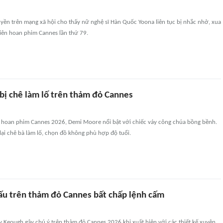
yền trên mạng xã hội cho thấy nữ nghệ sĩ Hàn Quốc Yoona liên tục bị nhắc nhở, xua
Liên hoan phim Cannes lần thứ 79.
ị chê làm lố trên thảm đỏ Cannes
ên hoan phim Cannes 2026, Demi Moore nổi bật với chiếc váy công chúa bồng bềnh.
 lại chê bà làm lố, chọn đồ không phù hợp độ tuổi.
ấu trên thảm đỏ Cannes bất chấp lệnh cấm
 Keough gây chú ý trên thảm đỏ Cannes 2026 khi xuất hiện với các thiết kế xuyên