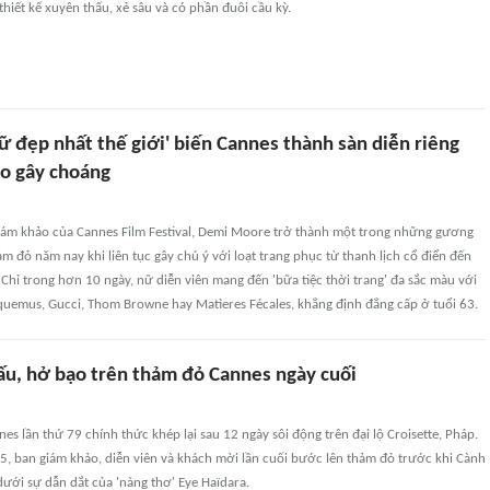
 thiết kế xuyên thấu, xẻ sâu và có phần đuôi cầu kỳ.
 đẹp nhất thế giới' biến Cannes thành sàn diễn riêng
áo gây choáng
giám khảo của Cannes Film Festival, Demi Moore trở thành một trong những gương
ảm đỏ năm nay khi liên tục gây chú ý với loạt trang phục từ thanh lịch cổ điển đến
. Chỉ trong hơn 10 ngày, nữ diễn viên mang đến 'bữa tiệc thời trang' đa sắc màu với
cquemus, Gucci, Thom Browne hay Matìeres Fécales, khẳng định đẳng cấp ở tuổi 63.
ấu, hở bạo trên thảm đỏ Cannes ngày cuối
es lần thứ 79 chính thức khép lại sau 12 ngày sôi động trên đại lộ Croisette, Pháp.
5, ban giám khảo, diễn viên và khách mời lần cuối bước lên thảm đỏ trước khi Cành
ưới sự dẫn dắt của 'nàng thơ' Eye Haïdara.