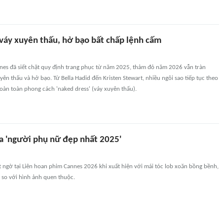
váy xuyên thấu, hở bạo bất chấp lệnh cấm
nes đã siết chặt quy định trang phục từ năm 2025, thảm đỏ năm 2026 vẫn tràn
uyên thấu và hở bạo. Từ Bella Hadid đến Kristen Stewart, nhiều ngôi sao tiếp tục theo
hoàn toàn phong cách 'naked dress' (váy xuyên thấu).
a 'người phụ nữ đẹp nhất 2025'
 ngờ tại Liên hoan phim Cannes 2026 khi xuất hiện với mái tóc lob xoăn bồng bềnh,
 so với hình ảnh quen thuộc.