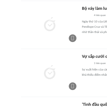
Bộ váy làm l
4
liên quan
Ngày thứ 10 của Liê
Penélope Cruz và Ti
nhờ thần thái và ph
Vợ sắp cưới 
1
liên quan
Sự xuất hiện của c
khá thiếu điểm nhấn
'Tình đầu quố