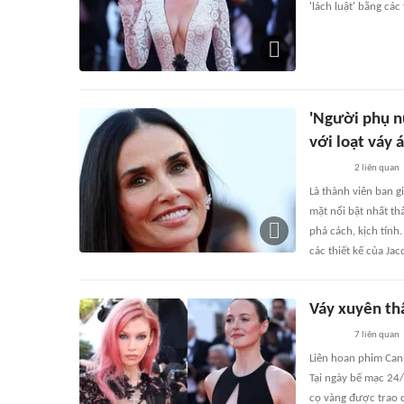
'lách luật' bằng các
'Người phụ nữ
với loạt váy 
2
liên quan
Là thành viên ban 
mặt nổi bật nhất th
phá cách, kịch tính
các thiết kế của Ja
Váy xuyên th
7
liên quan
Liên hoan phim Cann
Tại ngày bế mạc 24/
cọ vàng được trao d