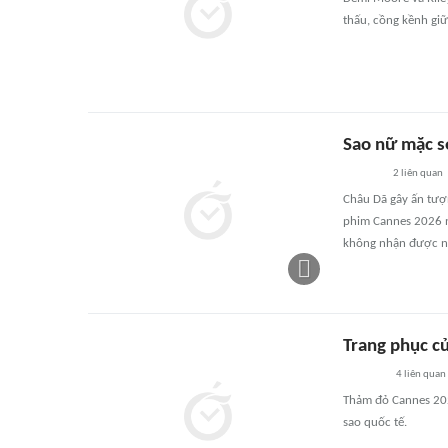
thấu, cồng kềnh giữ
Sao nữ mặc s
2
liên quan
Châu Dã gây ấn tượn
phim Cannes 2026 n
không nhận được nh
Trang phục củ
4
liên quan
Thảm đỏ Cannes 2026
sao quốc tế.