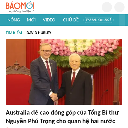
NÓNG
MỚI
VIDEO
CHỦ ĐỀ
#ASEAN Cup 2026
#Trí tuệ nhân tạo
#Mỹ - Iran
#Khám phá Việt Nam
TÌM KIẾM
DAVID HURLEY
#Khám phá thế giới
Australia đề cao đóng góp của Tổng Bí thư
Nguyễn Phú Trọng cho quan hệ hai nước