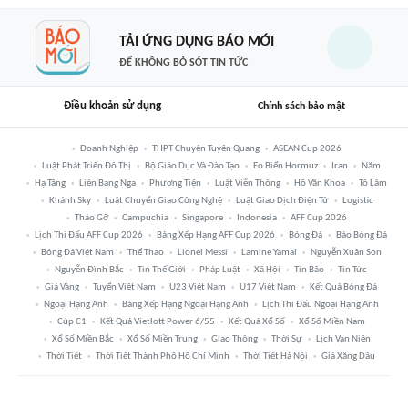
TẢI ỨNG DỤNG BÁO MỚI
ĐỂ KHÔNG BỎ SÓT TIN TỨC
Điều khoản sử dụng
Chính sách bảo mật
Doanh Nghiệp
THPT Chuyên Tuyên Quang
ASEAN Cup 2026
Luật Phát Triển Đô Thị
Bộ Giáo Dục Và Đào Tạo
Eo Biển Hormuz
Iran
Năm
Hạ Tầng
Liên Bang Nga
Phương Tiện
Luật Viễn Thông
Hồ Văn Khoa
Tô Lâm
Khánh Sky
Luật Chuyển Giao Công Nghệ
Luật Giao Dịch Điện Tử
Logistic
Tháo Gỡ
Campuchia
Singapore
Indonesia
AFF Cup 2026
Lịch Thi Đấu AFF Cup 2026
Bảng Xếp Hạng AFF Cup 2026
Bóng Đá
Báo Bóng Đá
Bóng Đá Việt Nam
Thể Thao
Lionel Messi
Lamine Yamal
Nguyễn Xuân Son
Nguyễn Đình Bắc
Tin Thế Giới
Pháp Luật
Xã Hội
Tin Bão
Tin Tức
Giá Vàng
Tuyển Việt Nam
U23 Việt Nam
U17 Việt Nam
Kết Quả Bóng Đá
Ngoại Hạng Anh
Bảng Xếp Hạng Ngoại Hạng Anh
Lịch Thi Đấu Ngoại Hạng Anh
Cúp C1
Kết Quả Vietlott Power 6/55
Kết Quả Xổ Số
Xổ Số Miền Nam
Xổ Số Miền Bắc
Xổ Số Miền Trung
Giao Thông
Thời Sự
Lịch Vạn Niên
Thời Tiết
Thời Tiết Thành Phố Hồ Chí Minh
Thời Tiết Hà Nội
Giá Xăng Dầu