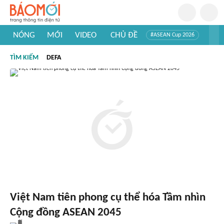
NÓNG
MỚI
VIDEO
CHỦ ĐỀ
#ASEAN Cup 2026
#Trí tuệ nhân tạo
#Mỹ - Iran
#Khám phá Việt Nam
TÌM KIẾM
DEFA
#Khám phá thế giới
Việt Nam tiên phong cụ thể hóa Tầm nhìn
Cộng đồng ASEAN 2045