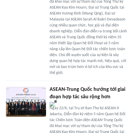
đã khai mạc với sự tham dự của Tổng Thư ký
ASEAN Kao Kim Hourn, Đại sứ Trung Quốc tại
ASEAN Vương Kình (Wang Qing), Đại sứ
Malaysia tại ASEAN Sarah Al Bakri Devadason
cùng nhiều quan chức, học giả và đại diện
doanh nghiệp. Diễn đàn diễn ra trong bối cảnh
ASEAN và Trung Quốc đồng thời kỷ niệm 35
năm thiết lập Quan hệ Đối thoại và 5 năm
nâng cấp lên Quan hệ Đối tác chiến lược toàn
diện. Chủ đề xuyên suốt của sự kiện là xây
dựng quan hệ hợp tác mạnh mẽ, hiệu quả, cởi
mở và bao trùm hơn vì lợi ích của khu vực và
thế giới.
ASEAN-Trung Quốc hướng tới giai
đoạn hợp tác sâu rộng hơn
Ngày 22/6, tại Trụ sở Ban Thư ký ASEAN ở
Jakarta, Diễn đàn kỷ niệm 5 năm Quan hệ Đối
tác Chiến lược Toàn diện ASEAN-Trung Quốc
đã khai mạc với sự tham dự của Tổng Thư ký
ASEAN Kao Kim Hourn, Đại sứ Trung Quốc tại