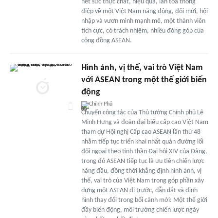
hết sức thực chất, hiệu quả, lan tỏa thông
điệp về một Việt Nam năng động, đổi mới, hội
nhập và vươn mình mạnh mẽ, một thành viên
tích cực, có trách nhiệm, nhiều đóng góp của
cộng đồng ASEAN.
Hình ảnh, vị thế, vai trò Việt Nam
với ASEAN trong một thế giới biến
động
Chính Phủ
Chuyến công tác của Thủ tướng Chính phủ Lê
Minh Hưng và đoàn đại biểu cấp cao Việt Nam
tham dự Hội nghị Cấp cao ASEAN lần thứ 48
nhằm tiếp tục triển khai nhất quán đường lối
đối ngoại theo tinh thần Đại hội XIV của Đảng,
trong đó ASEAN tiếp tục là ưu tiên chiến lược
hàng đầu, đồng thời khẳng định hình ảnh, vị
thế, vai trò của Việt Nam trong góp phần xây
dựng một ASEAN đi trước, dẫn dắt và định
hình thay đổi trong bối cảnh mới: Một thế giới
đầy biến động, môi trường chiến lược ngày