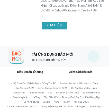
thúc tốt đẹp chuyến tham dự Hội nghị Cấp cao
Hiệp hội các quốc gia Đông Nam Á (ASEAN) lần
thứ 48 tại Cebu (Philippines) từ ngày 7 đến
8/5.
XEM THÊM
TẢI ỨNG DỤNG BÁO MỚI
ĐỂ KHÔNG BỎ SÓT TIN TỨC
Điều khoản sử dụng
Chính sách bảo mật
Bộ Giáo Dục Và Đào Tạo
Vùng Thủ Đô
Sophon Zaram
Bắc Ninh
Oman
ASEAN Cup 2026
Better Choice Awards 2026
Dự Án Đầu Tư Xây Dựng
Campuchia
An Ninh Mạng
Iran
Bắc Ninh (thành Phố)
Eo Biển Hormuz
Doanh Nghiệp
Hạ Tầng
Chợ Biên Hòa
Đường Vành Đai 5
Liên Bang Nga
Lê Minh Hưng
Bắc Bộ
Năm
Tô Lâm
AFF Cup 2026
Lịch Thi Đấu AFF Cup 2026
Bảng Xếp Hạng AFF Cup 2026
Bóng Đá
Báo Bóng Đá