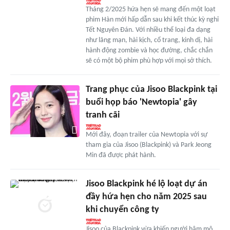
Tháng 2/2025 hứa hẹn sẽ mang đến một loạt
phim Hàn mới hấp dẫn sau khi kết thúc kỳ nghỉ
Tết Nguyên Đán. Với nhiều thể loại đa dạng
như lãng mạn, hài kịch, cổ trang, kinh dị, hài
hành động zombie và học đường, chắc chắn
sẽ có một bộ phim phù hợp với mọi sở thích.
Trang phục của Jisoo Blackpink tại
buổi họp báo 'Newtopia' gây
tranh cãi
Mới đây, đoạn trailer của Newtopia với sự
tham gia của Jisoo (Blackpink) và Park Jeong
Min đã được phát hành.
Jisoo Blackpink hé lộ loạt dự án
đầy hứa hẹn cho năm 2025 sau
khi chuyển công ty
Jisoo của Blackpink vừa khiến người hâm mộ