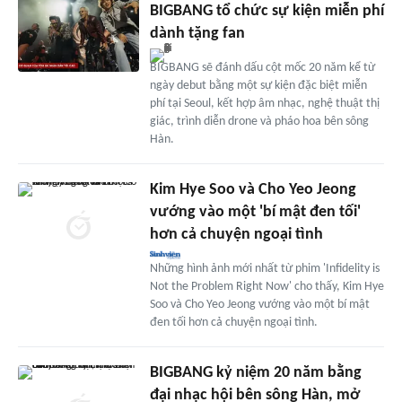
BIGBANG tổ chức sự kiện miễn phí
dành tặng fan
BIGBANG sẽ đánh dấu cột mốc 20 năm kể từ
ngày debut bằng một sự kiện đặc biệt miễn
phí tại Seoul, kết hợp âm nhạc, nghệ thuật thị
giác, trình diễn drone và pháo hoa bên sông
Hàn.
Kim Hye Soo và Cho Yeo Jeong
vướng vào một 'bí mật đen tối'
hơn cả chuyện ngoại tình
Những hình ảnh mới nhất từ phim 'Infidelity is
Not the Problem Right Now' cho thấy, Kim Hye
Soo và Cho Yeo Jeong vướng vào một bí mật
đen tối hơn cả chuyện ngoại tình.
BIGBANG kỷ niệm 20 năm bằng
đại nhạc hội bên sông Hàn, mở