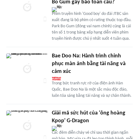
Bo Gum gây bão toàn cầu?
Phim truyền hình 'Good boy' do đài JTBC sản
xuất đang là bộ phim có rating thuộc top đầu.
Park Bo Gum (đóng vai nam chính) cũng là cái
tên số 1 trong bảng xếp hạng diễn viên phim
truyền hình được chú ý nhất suốt 4 tuần qua.
Bae Doo Na: Hành trình chinh
phục màn ảnh bằng tài năng và
cảm xúc
Trong bức tranh rực rỡ của điện ảnh Hàn
Quốc, Bae Doo Na là một sắc màu độc đáo,
luôn tỏa sáng bằng tài năng và sự chân thành.
Giải mã sức hút của 'ông hoàng
Kpop' G-Dragon
Các đêm diễn cháy vé chỉ sau thời gian ngắn
mở bán, MV vừa ra đã leo top thịnh hành, mỗi