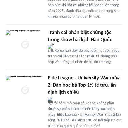
háo hức khi bật mí những kế hoạch lớn trong
năm 2025, đánh dấu cột mốc quan trọng sau
khi gia nhập công ty quản lý mới.
Tranh cãi phân biệt chủng tộc
trong show hài kịch Hàn Quốc
SNL Korea gần đây đã phải đối mặt với nhiều
tranh cãi liên tục vì cách miêu tả không phù
hợp về những cá nhân dễ bị tổn thương.
Elite League - University War mùa
2: Dàn học bá Top 1% tề tựu, ấn
định lịch chiếu
Người hâm mộ toàn cầu đang không giấu
được sự phấn khích khi nền tảng xác nhận
ngày 'Elite League - University War' mùa 2 lên
sóng. 'Hậu bối' đại diện SNU có nối tiếp sự 'out
trình' của quán quân mùa trước?