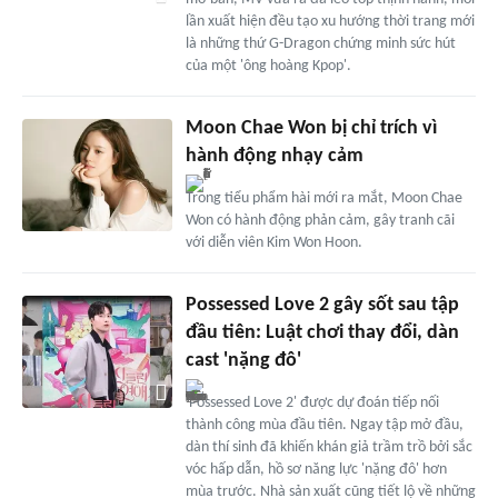
lần xuất hiện đều tạo xu hướng thời trang mới
là những thứ G-Dragon chứng minh sức hút
của một 'ông hoàng Kpop'.
Moon Chae Won bị chỉ trích vì
hành động nhạy cảm
Trong tiểu phẩm hài mới ra mắt, Moon Chae
Won có hành động phản cảm, gây tranh cãi
với diễn viên Kim Won Hoon.
Possessed Love 2 gây sốt sau tập
đầu tiên: Luật chơi thay đổi, dàn
cast 'nặng đô'
'Possessed Love 2' được dự đoán tiếp nối
thành công mùa đầu tiên. Ngay tập mở đầu,
dàn thí sinh đã khiến khán giả trầm trồ bởi sắc
vóc hấp dẫn, hồ sơ năng lực 'nặng đô' hơn
mùa trước. Nhà sản xuất cũng tiết lộ về những