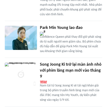
Young có tỷ suất người xem bết bát, giảm
mạnh xuống 0% trong tập mới nhất. Nhà phân
phối buộc phải chuyển khung giờ phát sóng để
cứu vãn tình hình.
Park Min Young lao đao
Confidence Queen phải thay đổi giờ phát sóng
do tỷ suất người xem giảm sâu. Bộ phim chưa
đủ hấp dẫn để giúp Park Min Young tái xuất
sau khoảng thời gian vắng bóng.
Song Joong Ki trở lại màn ảnh nhỏ
với phim lãng mạn mới vào tháng
9
Nam tài tử Song Joong Ki sẽ tái ngộ khán giả
trong bộ phim truyền hình lãng mạn mới của
đài JTBC mang tên My Youth, dự kiến phát
sóng vào ngày 5/9 tới.