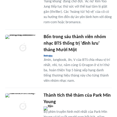
'hàng khủng' đáng chờ đợi. 'Ác nữ' Kim Yoo
Jung tiếp tục thử sức với thể loại tâm lý giật
gân (thriller). Các 'hoàng tử/ hộ vệ' của cô có
xu hướng tìm đến dự án yên bình hơn với dòng
rom-com hoặc bromance.
Bốn trong sáu thành viên nhóm
nhạc BTS thống trị 'đỉnh lưu'
tháng Mười Một
Jimin, Jungkook, Jin, V của BTS chia nhau vị trí
nhất, nhì, tư, năm cùng G-Dragon ở vị trí thứ
ba, hoàn thiện Top 5 bảng xếp hạng danh
tiếng thương hiệu tháng này cho từng thành
viên nhóm nhạc nam.
Thành tích thê thảm của Park Min
Young
Bộ phim truyền hình mới nhất của Park Min