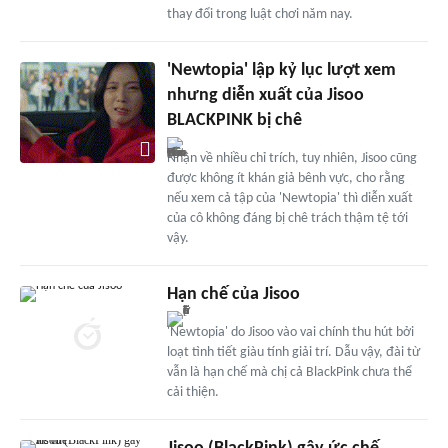
thay đổi trong luật chơi năm nay.
'Newtopia' lập kỷ lục lượt xem
nhưng diễn xuất của Jisoo
BLACKPINK bị chê
Nhận về nhiều chỉ trích, tuy nhiên, Jisoo cũng
được không ít khán giả bênh vực, cho rằng
nếu xem cả tập của 'Newtopia' thì diễn xuất
của cô không đáng bị chê trách thậm tệ tới
vậy.
Hạn chế của Jisoo
'Newtopia' do Jisoo vào vai chính thu hút bởi
loạt tình tiết giàu tính giải trí. Dẫu vậy, đài từ
vẫn là hạn chế mà chị cả BlackPink chưa thể
cải thiện.