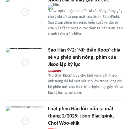
Jisoo (BlackPink) gây ức chế
'Newtopia' - bộ phim đề tài xác sống đang gây
chú ý khi có sự góp mặt của Jisoo (BlackPink).
Sau 2 tập phim lên sóng, diễn xuất và đài từ
của nữ thần tượng được đem ra bàn luận, tạo
tranh luận trái chiều.
Sao Hàn 9/2: 'Nữ thần Kpop' chia
sẻ vụ ghép ảnh nóng, phim của
Jisoo lập kỷ lục
'Nữ thần Kpop' UEE cho biết vụ bị cắt ghép
ảnh nóng để lại một vết sẹo lớn trong lòng cô;
bộ phim mới của Jisoo (Blackpink) lại gây sốt và
lập kỷ lục người xem.
Loạt phim Hàn lôi cuốn ra mắt
tháng 2/2025: Jisoo Blackpink,
Choi Woo-shik