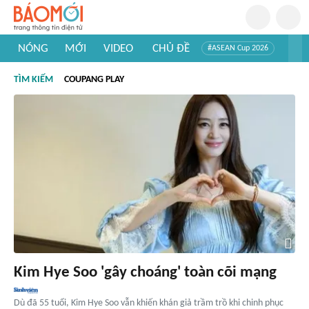
NÓNG
MỚI
VIDEO
CHỦ ĐỀ
#ASEAN Cup 2026
#Trí tuệ nhân tạo
#Mỹ - Iran
#Khám phá Việt Nam
TÌM KIẾM
COUPANG PLAY
#Khám phá thế giới
Kim Hye Soo 'gây choáng' toàn cõi mạng
Dù đã 55 tuổi, Kim Hye Soo vẫn khiến khán giả trầm trồ khi chinh phục