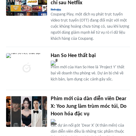
chỉ sau Netflix
Coupang Play, một dịch vụ phát trực tuyến
video trực tuyến (OTT) đang đối mặt với một
cuộc khủng hoảng chưa từng có, sau khi lượng
người dùng giảm mạnh kể từ vụ rò rỉ dữ liệu
khách hàng của Coupang.
Han So Hee thất bại
Phim mới của Han So Hee là 'Project Y' thất
bại về doanh thu phòng vé. Dự án bị chê về
kịch bản, lạm dụng các cảnh gây sốc.
Phim mới của dàn diễn viên Dear
X: Yoo Jung làm trùm móc túi, Do
Hoon hóa đặc vụ
Các dự án nối gót 'Dear X' (X thân mến) của
dàn diễn viên đều là những tác phẩm thuộc