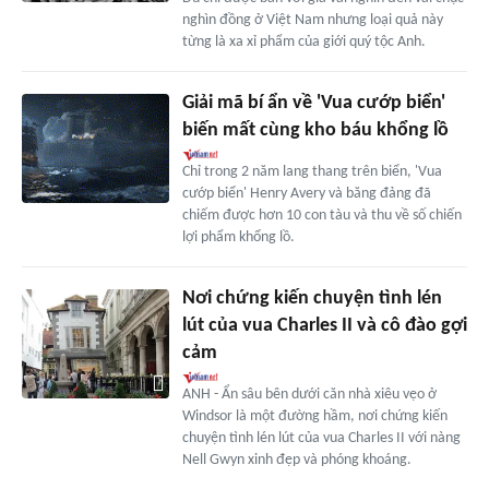
nghìn đồng ở Việt Nam nhưng loại quả này
từng là xa xỉ phẩm của giới quý tộc Anh.
Giải mã bí ẩn về 'Vua cướp biển'
biến mất cùng kho báu khổng lồ
Chỉ trong 2 năm lang thang trên biển, 'Vua
cướp biển' Henry Avery và băng đảng đã
chiếm được hơn 10 con tàu và thu về số chiến
lợi phẩm khổng lồ.
Nơi chứng kiến chuyện tình lén
lút của vua Charles II và cô đào gợi
cảm
ANH - Ẩn sâu bên dưới căn nhà xiêu vẹo ở
Windsor là một đường hầm, nơi chứng kiến
chuyện tình lén lút của vua Charles II với nàng
Nell Gwyn xinh đẹp và phóng khoáng.