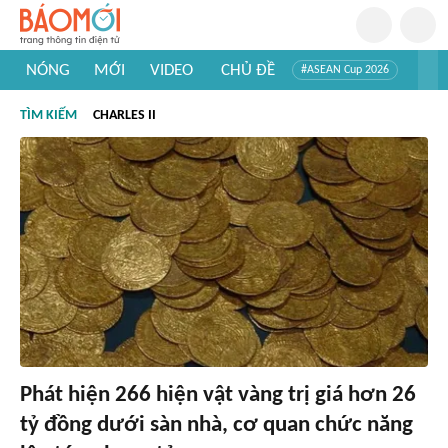
NÓNG
MỚI
VIDEO
CHỦ ĐỀ
#ASEAN Cup 2026
#Tuyển sinh đại học 2026
#Trí tuệ nhân tạo
#Mỹ - Iran
TÌM KIẾM
CHARLES II
#Khám phá Việt Nam
#Khám phá thế giới
Phát hiện 266 hiện vật vàng trị giá hơn 26
tỷ đồng dưới sàn nhà, cơ quan chức năng