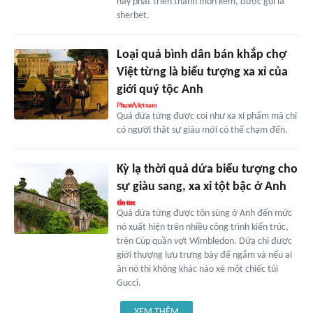
này phát triển thành món kem, được gọi là
sherbet.
Loại quả bình dân bán khắp chợ
Việt từng là biểu tượng xa xỉ của
giới quý tộc Anh
Quả dứa từng được coi như xa xỉ phẩm mà chỉ
có người thật sự giàu mới có thể chạm đến.
Kỳ lạ thời quả dứa biểu tượng cho
sự giàu sang, xa xỉ tột bậc ở Anh
Quả dứa từng được tôn sùng ở Anh đến mức
nó xuất hiện trên nhiều công trình kiến trúc,
trên Cúp quần vợt Wimbledon. Dứa chỉ được
giới thượng lưu trưng bày để ngắm và nếu ai
ăn nó thì không khác nào xé một chiếc túi
Gucci.
XEM THÊM