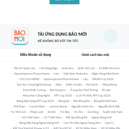
TẢI ỨNG DỤNG BÁO MỚI
ĐỂ KHÔNG BỎ SÓT TIN TỨC
Điều khoản sử dụng
Chính sách bảo mật
Đại Sứ Quán Lào
Liên Bang Nga
Australia
Quốc Hội Lào
Eo Biển Hormuz
Xaysomphone Phomvihane
Iran
Việt Nam-Australia
Ngân Hàng Nhà Nước
Chủ Tịch HĐND
Saysomphone Phomvihane
Lào
ASEAN Cup 2026
Đại Học Công Nghệ Sydney
Năm
Điểm Chuẩn
Hai Nước
Nắng Nóng
Trịnh Khắc Cường
Bão Dolphin
Trung Học Phổ Thông
Tô Lâm
Khoa Học Công Nghệ
AFF Cup 2026
Lịch Thi Đấu AFF Cup 2026
Bảng Xếp Hạng AFF Cup 2026
Bóng Đá
Báo Bóng Đá
Bóng Đá Việt Nam
Thể Thao
Lionel Messi
Lamine Yamal
Nguyễn Xuân Son
Nguyễn Đình Bắc
Tin Thế Giới
Pháp Luật
Xã Hội
Tin Bão
Tin Tức
Giá Vàng
Tuyển Việt Nam
U23 Việt Nam
U17 Việt Nam
Kết Quả Bóng Đá
Ngoại Hạng Anh
Bảng Xếp Hạng Ngoại Hạng Anh
Lịch Thi Đấu Ngoại Hạng Anh
Cúp C1
Kết Quả Vietlott Power 6/55
Kết Quả Xổ Số
Xổ Số Miền Nam
Xổ Số Miền Bắc