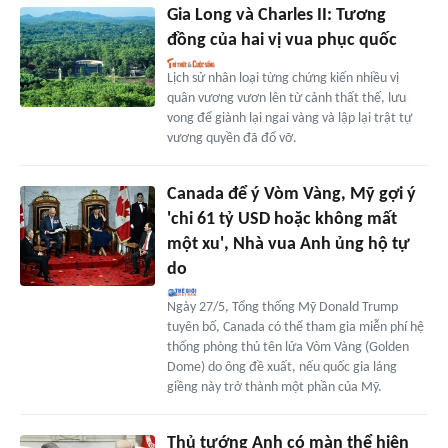
Gia Long và Charles II: Tương
đồng của hai vị vua phục quốc
Lịch sử nhân loại từng chứng kiến nhiều vị
quân vương vươn lên từ cảnh thất thế, lưu
vong để giành lại ngai vàng và lập lại trật tự
vương quyền đã đổ vỡ.
Canada để ý Vòm Vàng, Mỹ gợi ý
'chi 61 tỷ USD hoặc không mất
một xu', Nhà vua Anh ủng hộ tự
do
Ngày 27/5, Tổng thống Mỹ Donald Trump
tuyên bố, Canada có thể tham gia miễn phí hệ
thống phòng thủ tên lửa Vòm Vàng (Golden
Dome) do ông đề xuất, nếu quốc gia láng
giềng này trở thành một phần của Mỹ.
Thủ tướng Anh có màn thể hiện