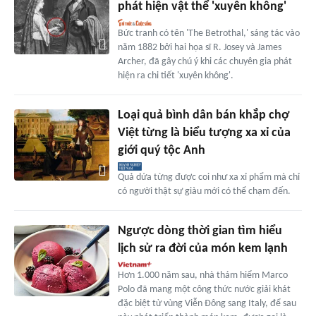
phát hiện vật thể 'xuyên không'
Bức tranh có tên 'The Betrothal,' sáng tác vào
năm 1882 bởi hai họa sĩ R. Josey và James
Archer, đã gây chú ý khi các chuyên gia phát
hiện ra chi tiết 'xuyên không'.
Loại quả bình dân bán khắp chợ
Việt từng là biểu tượng xa xỉ của
giới quý tộc Anh
Quả dứa từng được coi như xa xỉ phẩm mà chỉ
có người thật sự giàu mới có thể chạm đến.
Ngược dòng thời gian tìm hiểu
lịch sử ra đời của món kem lạnh
Hơn 1.000 năm sau, nhà thám hiểm Marco
Polo đã mang một công thức nước giải khát
đặc biệt từ vùng Viễn Đông sang Italy, để sau