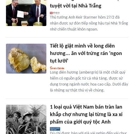
tuyệt vời tại Nhà Trắng
Thủ tướng Anh Keir Starmer hôm 27/2 đã
nhận được sự đón tiếp nồng hậu tại Nhà Trắng
nhờ chiến thuật khôn ngoan.
Tiết lộ giật mình về long diên
hương... ăn với trứng rán 'ngon
tụt lưỡi'
Long diên hương (ambergris) là một chất quý
hiếm có nguồn gốc từ cá nhà táng, được sử
dụng trong ngành nước hoa cao cấp. Dưới đây
là những sự thật thú vị về chúng.
1 loại quả Việt Nam bán tràn lan
khắp chợ nhưng lại từng là xa xỉ
phẩm của giới quý tộc Anh
Dù chỉ được bán với giá vài nghìn đến vài chục