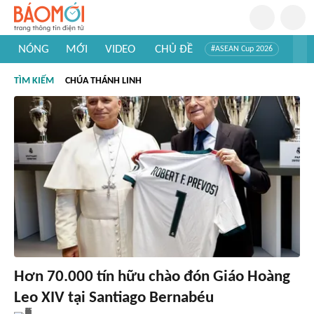
NÓNG
MỚI
VIDEO
CHỦ ĐỀ
#ASEAN Cup 2026
#Trí tuệ nhân tạo
#Mỹ - Iran
#Khám phá Việt Nam
TÌM KIẾM
CHÚA THÁNH LINH
#Khám phá thế giới
Hơn 70.000 tín hữu chào đón Giáo Hoàng
Leo XIV tại Santiago Bernabéu