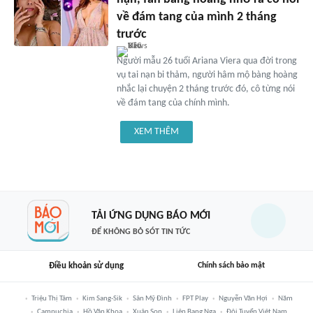
về đám tang của mình 2 tháng
trước
Người mẫu 26 tuổi Ariana Viera qua đời trong
vụ tai nạn bi thảm, người hâm mộ bàng hoàng
nhắc lại chuyện 2 tháng trước đó, cô từng nói
về đám tang của chính mình.
XEM THÊM
TẢI ỨNG DỤNG BÁO MỚI
ĐỂ KHÔNG BỎ SÓT TIN TỨC
Điều khoản sử dụng
Chính sách bảo mật
Triệu Thị Tâm
Kim Sang-Sik
Sân Mỹ Đình
FPT Play
Nguyễn Văn Hợi
Năm
Campuchia
Hồ Văn Khoa
Xuân Son
Liên Bang Nga
Đội Tuyển Việt Nam