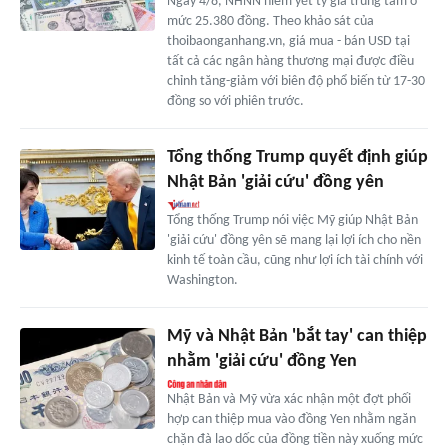
Ngày 4/8, NHNN niêm yết tỷ giá trung tâm ở
mức 25.380 đồng. Theo khảo sát của
thoibaonganhang.vn, giá mua - bán USD tại
tất cả các ngân hàng thương mại được điều
chỉnh tăng-giảm với biên độ phổ biến từ 17-30
đồng so với phiên trước.
Tổng thống Trump quyết định giúp
Nhật Bản 'giải cứu' đồng yên
Tổng thống Trump nói việc Mỹ giúp Nhật Bản
'giải cứu' đồng yên sẽ mang lại lợi ích cho nền
kinh tế toàn cầu, cũng như lợi ích tài chính với
Washington.
Mỹ và Nhật Bản 'bắt tay' can thiệp
nhằm 'giải cứu' đồng Yen
Nhật Bản và Mỹ vừa xác nhận một đợt phối
hợp can thiệp mua vào đồng Yen nhằm ngăn
chặn đà lao dốc của đồng tiền này xuống mức