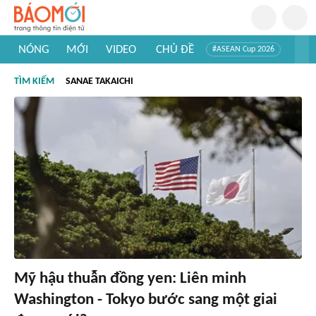
NÓNG
MỚI
VIDEO
CHỦ ĐỀ
#ASEAN Cup 2026
#Trí tuệ nhân tạo
#Mỹ - Iran
#Khám phá Việt Nam
TÌM KIẾM
SANAE TAKAICHI
#Khám phá thế giới
Mỹ hậu thuẫn đồng yen: Liên minh
Washington - Tokyo bước sang một giai