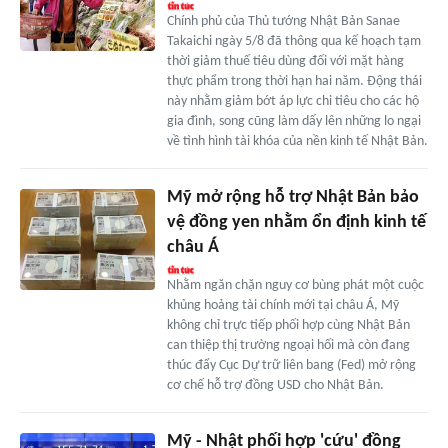
Chính phủ của Thủ tướng Nhật Bản Sanae
Takaichi ngày 5/8 đã thông qua kế hoạch tạm
thời giảm thuế tiêu dùng đối với mặt hàng
thực phẩm trong thời hạn hai năm. Động thái
này nhằm giảm bớt áp lực chi tiêu cho các hộ
gia đình, song cũng làm dấy lên những lo ngại
về tình hình tài khóa của nền kinh tế Nhật Bản.
Mỹ mở rộng hỗ trợ Nhật Bản bảo
vệ đồng yen nhằm ổn định kinh tế
châu Á
Nhằm ngăn chặn nguy cơ bùng phát một cuộc
khủng hoảng tài chính mới tại châu Á, Mỹ
không chỉ trực tiếp phối hợp cùng Nhật Bản
can thiệp thị trường ngoại hối mà còn đang
thúc đẩy Cục Dự trữ liên bang (Fed) mở rộng
cơ chế hỗ trợ đồng USD cho Nhật Bản.
Mỹ - Nhật phối hợp 'cứu' đồng