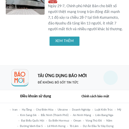
Ngày 29-7, Chính phủ Nhật Bản cho biết số
người thiệt mạng trong trận động đất mạnh
7,1 độ xảy ra chiều 28-7 tại tỉnh Kumamoto,
đảo Kyushu đã tăng lên 13 người, ít nhất 7
người mất tích và nhiều người khác bị thương.
XEM THÊM
TẢI ỨNG DỤNG BÁO MỚI
ĐỂ KHÔNG BỎ SÓT TIN TỨC
Điều khoản sử dụng
Chính sách bảo mật
Iran
Hạ Tầng
Chợ Biên Hòa
Ukraine
Doanh Nghiệp
Luật Kiến Trúc
Mỹ
Kim Sang-Sik
Bắc Ninh (thành Phố)
An Ninh Mạng
Liên Bang Nga
Đại Biểu Quốc Hội
Eo Biển Hormuz
Oman
Vùng Thủ Đô
Năm
Đường Vành Đai 5
Lê Minh Hưng
Tô Lâm
Dự Án Đầu Tư Xây Dựng