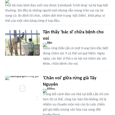
Một bộ máy lãnh đạo mới vừa được Eximbank 'trình làng' tại kỳ họp bất
thường. Đó đều là những người mới nhưng vẫn mang trên vai các kỳ
vọng cũ: ổn định tổ chức, chấm dứt tình trạng 'nội chiến', khôi phục vị
thế của một nhà băng từng ở top đầu.
Tận thấy 'bác sĩ' chữa bệnh cho
voi
Giữa rừng Đắk Lắk có một trung tâm đặc biệt
đang chăm sóc 9 cá thể voi quý hiếm. Ngày
ngày, các bác sĩ thú y và nài voi chăm sóc sức
khỏe, chữa bệnh cho voi.
'Chăn voi' giữa rừng già Tây
Nguyên
Trong bối cảnh đàn voi nhà tại Đắk Lắk chỉ còn
hơn 30 cá thể, công tác bảo tồn không chỉ là
nhiệm vụ chuyên môn mà còn là cuộc chiến
giữ gìn biểu tượng văn hóa của vùng đất
huyền thoại.