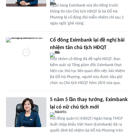
Ngân hàng Eximbank vừa lên tiếng trước
thông tin tân Chủ tịch HĐQT là bà Đỗ Hà
Phương bị cổ đông đòi miễn nhiệm chỉ sau 2
ngày ngồi 'ghế nóng'.
Cổ đông Eximbank lại đề nghị bãi
nhiệm tân chủ tịch HĐQT
Một nhóm cổ đông đã đề nghị HĐQT, Ban
kiểm soát và Tổng giám đốc Eximbank thực
hiện các thủ tục liên quan đến việc bãi nhiệm
Bà Đỗ Hà Phương, người vừa được bầu giữ
chức vụ Chủ tịch HĐQT hôm 28/6 vừa qua.
5 năm 5 lần thay tướng, Eximbank
lại có nữ chủ tịch mới
Hội đồng quản trị (HĐQT) Ngân hàng TMCP
Xuất nhập khẩu Việt Nam (Eximbank) đã ra
quyết định bổ nhiệm bà Đỗ Hà Phương trên