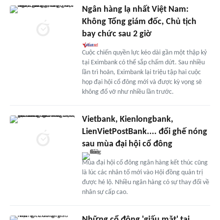
Ngân hàng lạ nhất Việt Nam:
Không Tổng giám đốc, Chủ tịch
bay chức sau 2 giờ
Cuộc chiến quyền lực kéo dài gần một thập kỷ
tại Eximbank có thể sắp chấm dứt. Sau nhiều
lần trì hoãn, Eximbank lại triệu tập hai cuộc
họp đại hội cổ đông mới và được kỳ vọng sẽ
không đổ vỡ như nhiều lần trước.
Vietbank, Kienlongbank,
LienVietPostBank.... đổi ghế nóng
sau mùa đại hội cổ đông
Mùa đại hội cổ đông ngân hàng kết thúc cũng
là lúc các nhân tố mới vào Hội đồng quản trị
được hé lộ. Nhiều ngân hàng có sự thay đổi về
nhân sự cấp cao.
Những cổ đông 'giấu mặt' tại