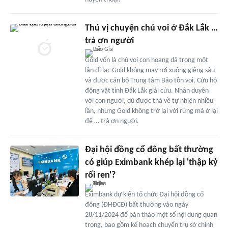
Thú vị chuyện chú voi ở Đắk Lắk …
trả ơn người
Gold vốn là chú voi con hoang dã trong một
lần đi lạc Gold không may rơi xuống giếng sâu
và được cán bộ Trung tâm Bảo tồn voi, Cứu hộ
động vật tỉnh Đắk Lắk giải cứu. Nhân duyên
với con người, dù được thả về tự nhiên nhiều
lần, nhưng Gold không trở lại với rừng mà ở lại
để … trả ơn người.
Đại hội đồng cổ đông bất thường
có giúp Eximbank khép lại 'thập kỷ
rối ren'?
Eximbank dự kiến tổ chức Đại hội đồng cổ
đông (ĐHĐCĐ) bất thường vào ngày
28/11/2024 để bàn thảo một số nội dung quan
trọng, bao gồm kế hoạch chuyển trụ sở chính