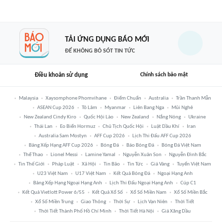
TẢI ỨNG DỤNG BÁO MỚI
ĐỂ KHÔNG BỎ SÓT TIN TỨC
Điều khoản sử dụng
Chính sách bảo mật
Malaysia
Xaysomphone Phomvihane
Điểm Chuẩn
Australia
Trần Thanh Mẫn
ASEAN Cup 2026
Tô Lâm
Myanmar
Liên Bang Nga
Mũi Nghê
New Zealand Cindy Kiro
Quốc Hội Lào
New Zealand
Nắng Nóng
Ukraine
Thái Lan
Eo Biển Hormuz
Chủ Tịch Quốc Hội
Luật Dầu Khí
Iran
Australia Sam Mostyn
AFF Cup 2026
Lịch Thi Đấu AFF Cup 2026
Bảng Xếp Hạng AFF Cup 2026
Bóng Đá
Báo Bóng Đá
Bóng Đá Việt Nam
Thể Thao
Lionel Messi
Lamine Yamal
Nguyễn Xuân Son
Nguyễn Đình Bắc
Tin Thế Giới
Pháp Luật
Xã Hội
Tin Bão
Tin Tức
Giá Vàng
Tuyển Việt Nam
U23 Việt Nam
U17 Việt Nam
Kết Quả Bóng Đá
Ngoại Hạng Anh
Bảng Xếp Hạng Ngoại Hạng Anh
Lịch Thi Đấu Ngoại Hạng Anh
Cúp C1
Kết Quả Vietlott Power 6/55
Kết Quả Xổ Số
Xổ Số Miền Nam
Xổ Số Miền Bắc
Xổ Số Miền Trung
Giao Thông
Thời Sự
Lịch Vạn Niên
Thời Tiết
Thời Tiết Thành Phố Hồ Chí Minh
Thời Tiết Hà Nội
Giá Xăng Dầu