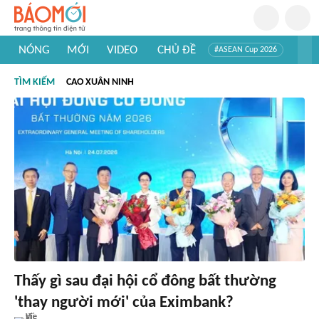
NÓNG
MỚI
VIDEO
CHỦ ĐỀ
#ASEAN Cup 2026
#Trí tuệ nhân tạo
#Mỹ - Iran
#Khám phá Việt Nam
TÌM KIẾM
CAO XUÂN NINH
#Khám phá thế giới
Thấy gì sau đại hội cổ đông bất thường
'thay người mới' của Eximbank?