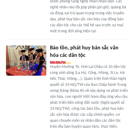
được phong tặng nghệ nhân nhân dân. Các
nghệ nhân này đã góp phần gìn giữ, quảng bá
và đóng vai trò quan trọng trong việc truyền
dạy, phát huy bản sắc văn hóa của đồng bào
các dân tộc cho các thế hệ sau trước sự mai
một trong đời sống hiện tại.
Bảo tồn, phát huy bản sắc văn
hóa các dân tộc
Huyện Mường Tè, tỉnh Lai Châu có 10 dân tộc
cùng sinh sống (La Hủ, Cống, Mảng, Si La, Hà
Nhì, Thái, Mông...). Quán triệt tinh thần Nghị
quyết số 33-NQ/TW của Ban Chấp hành Trung
ương Đảng (khóa XI) về xây dựng và phát triển
văn hóa, con người Việt Nam đáp ứng yêu cầu
phát triển bền vững đất nước (Nghị quyết số
33-NQ/TW), công tác bảo tồn, phát huy bản
sắc văn hóa được các cấp chính quyền, cơ
quan chuyên môn và nhân dân các dân tộc
trên địa bàn huyện quan tâm, thực hiện.