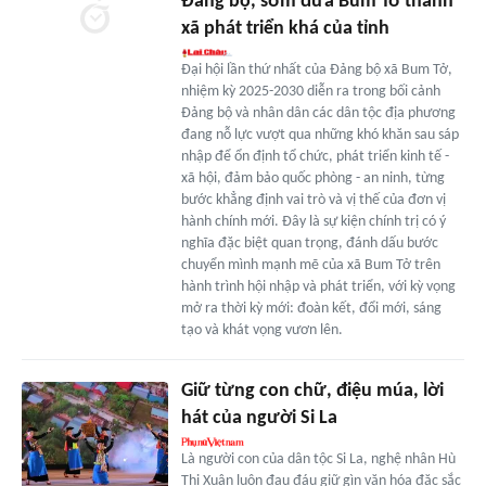
Đảng bộ, sớm đưa Bum Tở thành
xã phát triển khá của tỉnh
Đại hội lần thứ nhất của Đảng bộ xã Bum Tở,
nhiệm kỳ 2025-2030 diễn ra trong bối cảnh
Đảng bộ và nhân dân các dân tộc địa phương
đang nỗ lực vượt qua những khó khăn sau sáp
nhập để ổn định tổ chức, phát triển kinh tế -
xã hội, đảm bảo quốc phòng - an ninh, từng
bước khẳng định vai trò và vị thế của đơn vị
hành chính mới. Đây là sự kiện chính trị có ý
nghĩa đặc biệt quan trọng, đánh dấu bước
chuyển mình mạnh mẽ của xã Bum Tở trên
hành trình hội nhập và phát triển, với kỳ vọng
mở ra thời kỳ mới: đoàn kết, đổi mới, sáng
tạo và khát vọng vươn lên.
Giữ từng con chữ, điệu múa, lời
hát của người Si La
Là người con của dân tộc Si La, nghệ nhân Hù
Thị Xuân luôn đau đáu giữ gìn văn hóa đặc sắc