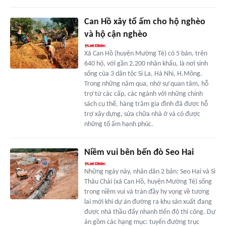
Can Hồ xây tổ ấm cho hộ nghèo
và hộ cận nghèo
Xã Can Hồ (huyện Mường Tè) có 5 bản, trên
640 hộ, với gần 2.200 nhân khẩu, là nơi sinh
sống của 3 dân tộc Si La, Hà Nhì, H.Mông.
Trong những năm qua, nhờ sự quan tâm, hỗ
trợ từ các cấp, các ngành với những chính
sách cụ thể, hàng trăm gia đình đã được hỗ
trợ xây dựng, sửa chữa nhà ở và có được
những tổ ấm hạnh phúc.
Niềm vui bên bến đò Seo Hai
Những ngày này, nhân dân 2 bản: Seo Hai và Sì
Thâu Chải (xã Can Hồ, huyện Mường Tè) sống
trong niềm vui và tràn đầy hy vọng về tương
lai mới khi dự án đường ra khu sản xuất đang
được nhà thầu đẩy nhanh tiến độ thi công. Dự
án gồm các hạng mục: tuyến đường trục