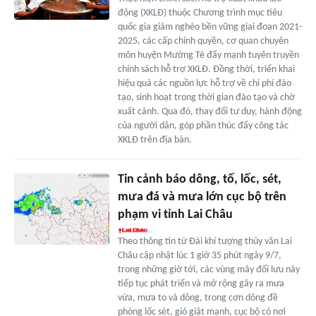
động (XKLĐ) thuộc Chương trình mục tiêu
quốc gia giảm nghèo bền vững giai đoạn 2021-
2025, các cấp chính quyền, cơ quan chuyên
môn huyện Mường Tè đẩy mạnh tuyên truyền
chính sách hỗ trợ XKLĐ. Đồng thời, triển khai
hiệu quả các nguồn lực hỗ trợ về chi phí đào
tạo, sinh hoạt trong thời gian đào tạo và chờ
xuất cảnh. Qua đó, thay đổi tư duy, hành động
của người dân, góp phần thúc đẩy công tác
XKLĐ trên địa bàn.
Tin cảnh báo dông, tố, lốc, sét,
mưa đá và mưa lớn cục bộ trên
phạm vi tỉnh Lai Châu
Theo thông tin từ Đài khí tượng thủy văn Lai
Châu cập nhật lúc 1 giờ 35 phút ngày 9/7,
trong những giờ tới, các vùng mây đối lưu này
tiếp tục phát triển và mở rộng gây ra mưa
vừa, mưa to và dông, trong cơn dông đề
phòng lốc sét, gió giật mạnh, cục bộ có nơi