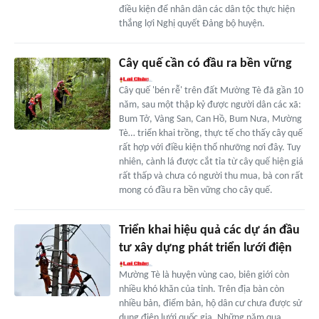
điều kiện để nhân dân các dân tộc thực hiện
thắng lợi Nghị quyết Đảng bộ huyện.
Cây quế cần có đầu ra bền vững
Cây quế 'bén rễ' trên đất Mường Tè đã gần 10
năm, sau một thập kỷ được người dân các xã:
Bum Tở, Vàng San, Can Hồ, Bum Nưa, Mường
Tè… triển khai trồng, thực tế cho thấy cây quế
rất hợp với điều kiện thổ nhưỡng nơi đây. Tuy
nhiên, cành lá được cắt tỉa từ cây quế hiện giá
rất thấp và chưa có người thu mua, bà con rất
mong có đầu ra bền vững cho cây quế.
Triển khai hiệu quả các dự án đầu
tư xây dựng phát triển lưới điện
Mường Tè là huyện vùng cao, biên giới còn
nhiều khó khăn của tỉnh. Trên địa bàn còn
nhiều bản, điểm bản, hộ dân cư chưa được sử
dụng điện lưới quốc gia. Những năm qua,