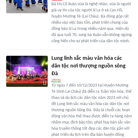
Bà Hù Cố Xuân vừa là nghệ nhân, vừa là người
già uy tín của tộc người Si La ở xã Can Hồ,
huyện Mường Tè (Lai Châu). Bà đóng góp rất
nhiều vào việc bảo tồn, phát triển chung của
đồng bào Si La trong nhiều năm qua. Hiện dù
đã qua tuổi 70, song bà Xuân vẫn không ngừng
cống hiến cho sự phát triển của dân tộc mình.
Lung linh sắc màu văn hóa các
dân tộc nơi thượng nguồn sông
Đà
Từ ngày 7 đến 10/12/2023 tại Huyện Mường
Tè (tỉnh Lai Châu) đã diễn ra Tuần Văn hóa, thể
thao và du lịch các dân tộc năm 2023 với chủ
đề Lung linh sắc màu văn hóa các dân tộc nơi
thượng nguồn Sông Đà. Đây là chuỗi các hoạt
động văn hóa thể thao được diễn ra hàng năm
nhằm mục đích bảo tồn, phát huy bản sắc văn
hóa truyền thống tốt đẹp các dân tộc gắn với
phát triển du lịch trên địa bàn huyện đồng