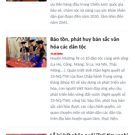
ưu tiên hàng đầu trong Chiến lược quốc gia
bảo vệ, chăm sóc và nâng cao sức khỏe nhân
dân giai đoạn đến năm 2030, tầm nhìn đến
năm 2045.
Bảo tồn, phát huy bản sắc văn
hóa các dân tộc
Huyện Mường Tè có 10 dân tộc cùng sinh sống
(La Hủ, Cống, Mảng, Si La, Hà Nhì, Thái,
Mông...). Quán triệt tinh thần Nghị quyết số
33-NQ/TW của Ban Chấp hành Trung ương
Đảng (khóa XI) về xây dựng và phát triển văn
hóa, con người Việt Nam đáp ứng yêu cầu
phát triển bền vững đất nước (Nghị quyết số
33-NQ/TW), công tác bảo tồn, phát huy bản
sắc văn hóa được các cấp chính quyền, cơ
quan chuyên môn và nhân dân các dân tộc
trên địa bàn huyện quan tâm, thực hiện.