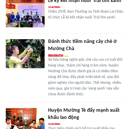
Lễ ký kết nhận nuôi 'Trái tim xanh'
Chiều 29/8, Ban Thường vụ Tỉnh đoàn Lai Châu
tổ chức Lễ ký kết nhận nuôi 'Trái tim xanh'.
Đánh thức tiềm năng cây chè ở
Mường Chà
Sở hữu hàng nghìn gốc chè cây cao có tuổi đời
hàng chục, thậm chí hàng trăm năm, huyện
Mường Chà được đánh giá là có nhiều tiềm
năng để thúc đẩy phát triển kinh tế, xóa đói
giảm nghèo cho người dân. Thế nhưng, nhiều
năm qua, giá trị loài cây 'vàng xanh' này vẫn
chưa được đánh thức.
Huyện Mường Tè đẩy mạnh xuất
khẩu lao động
Thực hiện chính sách hỗ trợ xuất khẩu lao