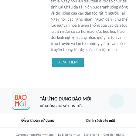
tắt là Ngày hội) lần đầu tiên được tổ chức tại
tỉnh Lai Châu đã tái hiện bức tranh sống động
về đời sống của các dân tộc rất ít người. Tại
Ngày hội, các nghệ nhân, người dân - chủ thể
lưu giữ văn hóa truyền thống của các dân tộc
rất ít người có cơ hội giao lưu, học hỏi, trao
đổi kinh nghiệm cùng nhau giữ gìn, tôn vinh,
trao truyền và lan tỏa những giá trị văn hóa
truyền thống tốt đẹp của dân tộc mình.
XEM THÊM
TẢI ỨNG DỤNG BÁO MỚI
ĐỂ KHÔNG BỎ SÓT TIN TỨC
Điều khoản sử dụng
Chính sách bảo mật
Xaysomphone Phomvihane
Eo Biển Hormuz
Nắng Nóng
Chủ Tịch HĐND