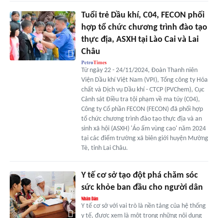
Tuổi trẻ Dầu khí, C04, FECON phối
hợp tổ chức chương trình đào tạo
thực địa, ASXH tại Lào Cai và Lai
Châu
Từ ngày 22 - 24/11/2024, Đoàn Thanh niên
Viện Dầu khí Việt Nam (VPI), Tổng công ty Hóa
chất và Dịch vụ Dầu khí - CTCP (PVChem), Cục
Cảnh sát Điều tra tội phạm về ma túy (C04),
Công ty Cổ phần FECON (FECON) đã phối hợp
tổ chức chương trình đào tạo thực địa và an
sinh xã hội (ASXH) 'Áo ấm vùng cao' năm 2024
tại các điểm trường xã biên giới huyện Mường
Tè, tỉnh Lai Châu.
Y tế cơ sở tạo đột phá chăm sóc
sức khỏe ban đầu cho người dân
Y tế cơ sở với vai trò là nền tảng của hệ thống
y tế, được xem là một trong những nội dung