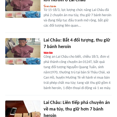
lớn heroin ở Lai Châu
Từ 15-18/3, lực lượng chức năng Lai Châu đã
phá 2 chuyên án ma túy, thu giữ 7 bánh heroin
và đang tiếp tục đấu tranh mở rộng, bắt giữ
các đối tượng liên quan...
Lai Châu: Bắt 4 đối tượng, thu giữ
7 bánh heroin
Công an Lai Châu cho biết, chiều 18/3, đơn vị
phá thành công chuyên án 0124T, bắt quả
tang đối tượng Nguyễn Quang Tuấn, sinh
năm1970, thường trú tại bản Sì Thâu Chải, xã
Can Hồ, huyện Mường Tè về hành vi mua bán
trái phép chất ma túy; tang vật thu giữ gồm 4
bánh heroin, 1 điện thoại di động và 1 xe máy.
Lai Châu: Liên tiếp phá chuyên án
về ma túy, thu giữ hơn 7 bánh
heroin