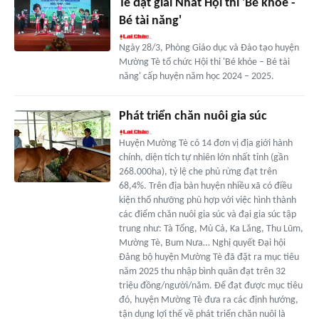
Tè đạt giải Nhất Hội thi 'Bé khỏe -
Bé tài năng'
Ngày 28/3, Phòng Giáo dục và Đào tạo huyện
Mường Tè tổ chức Hội thi 'Bé khỏe – Bé tài
năng' cấp huyện năm học 2024 – 2025.
Phát triển chăn nuôi gia súc
Huyện Mường Tè có 14 đơn vị địa giới hành
chính, diện tích tự nhiên lớn nhất tỉnh (gần
268.000ha), tỷ lệ che phủ rừng đạt trên
68,4%. Trên địa bàn huyện nhiều xã có điều
kiện thổ nhưỡng phù hợp với việc hình thành
các điểm chăn nuôi gia súc và đại gia súc tập
trung như: Tà Tổng, Mù Cả, Ka Lăng, Thu Lũm,
Mường Tè, Bum Nưa… Nghị quyết Đại hội
Đảng bộ huyện Mường Tè đã đặt ra mục tiêu
năm 2025 thu nhập bình quân đạt trên 32
triệu đồng/người/năm. Để đạt được mục tiêu
đó, huyện Mường Tè đưa ra các định hướng,
tận dụng lợi thế về phát triển chăn nuôi là