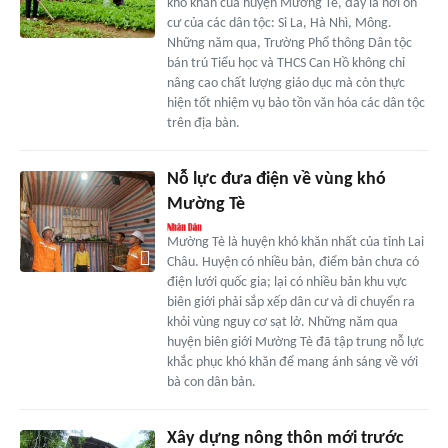
khó khăn của huyện Mường Tè, đây là nơi ổn
cư của các dân tộc: Si La, Hà Nhì, Mông.
Những năm qua, Trường Phổ thông Dân tộc
bán trú Tiểu học và THCS Can Hồ không chỉ
nâng cao chất lượng giáo dục mà còn thực
hiện tốt nhiệm vụ bảo tồn văn hóa các dân tộc
trên địa bàn.
Nỗ lực đưa điện về vùng khó
Mường Tè
Mường Tè là huyện khó khăn nhất của tỉnh Lai
Châu. Huyện có nhiều bản, điểm bản chưa có
điện lưới quốc gia; lại có nhiều bản khu vực
biên giới phải sắp xếp dân cư và di chuyển ra
khỏi vùng nguy cơ sạt lở. Những năm qua
huyện biên giới Mường Tè đã tập trung nỗ lực
khắc phục khó khăn để mang ánh sáng về với
bà con dân bản.
Xây dựng nông thôn mới trước