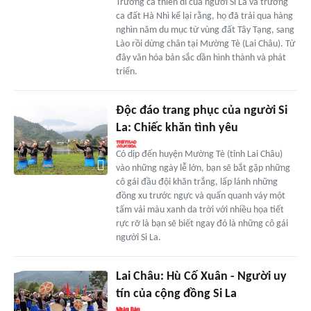
Trường ca thiên di của người Si La và trường
ca đất Hà Nhì kể lại rằng, họ đã trải qua hàng
nghìn năm du mục từ vùng đất Tây Tạng, sang
Lào rồi dừng chân tại Mường Tè (Lai Châu). Từ
đây văn hóa bản sắc dần hình thành và phát
triển.
Độc đáo trang phục của người Si
La: Chiếc khăn tình yêu
Có dịp đến huyện Mường Tè (tỉnh Lai Châu)
vào những ngày lễ lớn, bạn sẽ bắt gặp những
cô gái đầu đội khăn trắng, lấp lánh những
đồng xu trước ngực và quấn quanh váy một
tấm vải màu xanh da trời với nhiều họa tiết
rực rỡ là bạn sẽ biết ngay đó là những cô gái
người Si La.
Lai Châu: Hù Cố Xuân - Người uy
tín của cộng đồng Si La