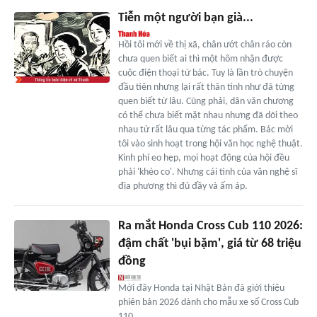
Tiễn một người bạn già...
Hồi tôi mới về thị xã, chân ướt chân ráo còn
chưa quen biết ai thì một hôm nhận được
cuộc điện thoại từ bác. Tuy là lần trò chuyện
đầu tiên nhưng lại rất thân tình như đã từng
quen biết từ lâu. Cũng phải, dân văn chương
có thể chưa biết mặt nhau nhưng đã dõi theo
nhau từ rất lâu qua từng tác phẩm. Bác mời
tôi vào sinh hoạt trong hội văn học nghệ thuật.
Kinh phí eo hẹp, mọi hoạt động của hội đều
phải 'khéo co'. Nhưng cái tình của văn nghệ sĩ
địa phương thì đủ đầy và ấm áp.
Ra mắt Honda Cross Cub 110 2026:
đậm chất 'bụi bặm', giá từ 68 triệu
đồng
Mới đây Honda tại Nhật Bản đã giới thiệu
phiên bản 2026 dành cho mẫu xe số Cross Cub
110.