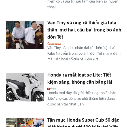
hiếm có và giá trị sưu tầm của biển số 'huyền
thoại'.
Vân Tiny và ông xã thiếu gia hóa
thân 'mợ hai, cậu ba' trong bộ ảnh
đón Tết
Vân Tiny hóa phu nhân đài các bên 'cậu ba'
Fabo Nguyễn trong bộ ảnh đón Tết mang đậm
màu sắc hoài cổ của Sài Gòn xưa.
Honda ra mắt loạt xe Lite: Tiết
kiệm xăng, không cần bằng lái
Honda mới đây đã giới thiệu loạt phiên bản
'Lite' cho các dòng xe phổ thông hiện đang
được bán tại Nhật Bản.
Tận mục Honda Super Cub 50 đặc