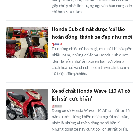
gây chú ý nhờ tình trạng nguyên bản cùng odo
chỉ hơn 5.000 km.
Honda Cub cũ nát được 'cải lão
hoàn đồng' thành xe đẹp như mới
Từ những chiếc cũ hoen gỉ, mục nát bị bỏ quên
nhiều năm, những chiếc xe Honda Cub được
'dọn' lại gần như về nguyên bản với phong
cách hoài cổ và chi phí hoàn thiện chỉ khoảng
10 triệu đồng/chiếc.
Xe số chất Honda Wave 110 AT có
lịch sử 'cực bí ẩn'
Dòng xe số Honda Wave 110 AT ra mắt từ 16
năm trước, từng khiến nhiều người mê mẩn,
nhất là những ai thích dòng xe số bền bỉ.
Nhưng dòng xe này cũng có lịch sử rất bí ẩn.