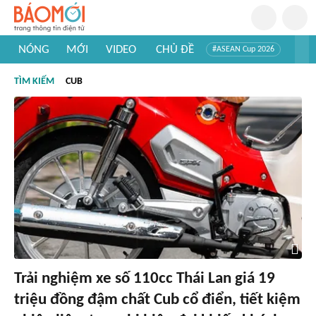
NÓNG
MỚI
VIDEO
CHỦ ĐỀ
#ASEAN Cup 2026
#Trí tuệ nhân tạo
#Mỹ - Iran
#Khám phá Việt Nam
TÌM KIẾM
CUB
#Khám phá thế giới
Trải nghiệm xe số 110cc Thái Lan giá 19
triệu đồng đậm chất Cub cổ điển, tiết kiệm