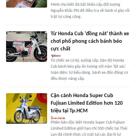
Minh cho biết đã bắt khẩn cấp đối tượng
Nguyễn Khắc Phi để điều tra về hành vi gây rối
trật tự công cộng.
Từ Honda Cub 'đồng nát' thành xe
chơi phố phong cách bánh béo
cực chất
Từ chiếc xe cũ kỹ, xuống cấp, bản độ Honda
Cub bánh béo gây ấn tượng với màn 'lột xác'
toàn diện: từ kiểu dáng, bánh xe đến động cơ
đều được nâng cấp.
Cận cảnh Honda Super Cub
Fujisan Limited Edition hơn 120
triệu tại Tp.HCM
Phiên bản đặc biệt Honda Super Cub Fujisan
Limited Edition giới hạn chỉ 500 chiếc tại Thái
Lan đã chính thức có mặt tại các đại lý tư