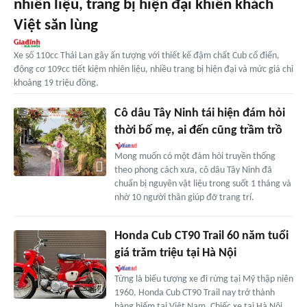
nhiên liệu, trang bị hiện đại khiến khách
Việt săn lùng
Xe số 110cc Thái Lan gây ấn tượng với thiết kế đậm chất Cub cổ điển,
động cơ 109cc tiết kiệm nhiên liệu, nhiều trang bị hiện đại và mức giá chỉ
khoảng 19 triệu đồng.
Cô dâu Tây Ninh tái hiện đám hỏi
thời bố mẹ, ai đến cũng trầm trồ
Mong muốn có một đám hỏi truyền thống
theo phong cách xưa, cô dâu Tây Ninh đã
chuẩn bị nguyên vật liệu trong suốt 1 tháng và
nhờ 10 người thân giúp đỡ trang trí.
Honda Cub CT90 Trail 60 năm tuổi
giá trăm triệu tại Hà Nội
Từng là biểu tượng xe đi rừng tại Mỹ thập niên
1960, Honda Cub CT90 Trail nay trở thành
hàng hiếm tại Việt Nam. Chiếc xe tại Hà Nội