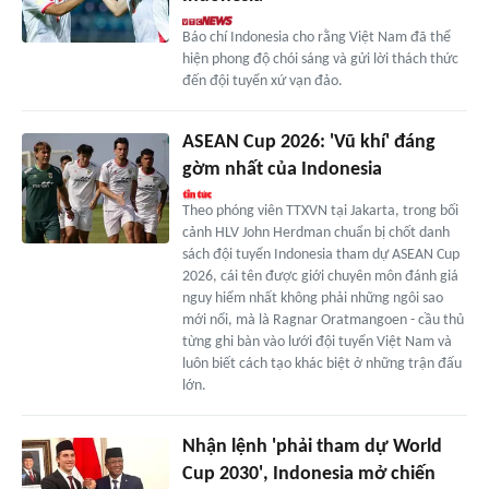
Báo chí Indonesia cho rằng Việt Nam đã thể
hiện phong độ chói sáng và gửi lời thách thức
đến đội tuyển xứ vạn đảo.
ASEAN Cup 2026: 'Vũ khí' đáng
gờm nhất của Indonesia
Theo phóng viên TTXVN tại Jakarta, trong bối
cảnh HLV John Herdman chuẩn bị chốt danh
sách đội tuyển Indonesia tham dự ASEAN Cup
2026, cái tên được giới chuyên môn đánh giá
nguy hiểm nhất không phải những ngôi sao
mới nổi, mà là Ragnar Oratmangoen - cầu thủ
từng ghi bàn vào lưới đội tuyển Việt Nam và
luôn biết cách tạo khác biệt ở những trận đấu
lớn.
Nhận lệnh 'phải tham dự World
Cup 2030', Indonesia mở chiến