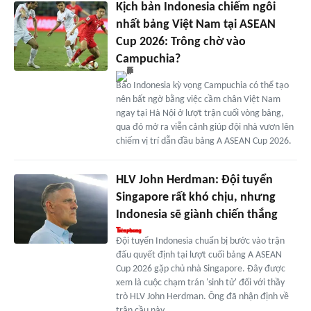
Kịch bản Indonesia chiếm ngôi
nhất bảng Việt Nam tại ASEAN
Cup 2026: Trông chờ vào
Campuchia?
Báo Indonesia kỳ vọng Campuchia có thể tạo
nên bất ngờ bằng việc cầm chân Việt Nam
ngay tại Hà Nội ở lượt trận cuối vòng bảng,
qua đó mở ra viễn cảnh giúp đội nhà vươn lên
chiếm vị trí dẫn đầu bảng A ASEAN Cup 2026.
HLV John Herdman: Đội tuyển
Singapore rất khó chịu, nhưng
Indonesia sẽ giành chiến thắng
Đội tuyển Indonesia chuẩn bị bước vào trận
đấu quyết định tại lượt cuối bảng A ASEAN
Cup 2026 gặp chủ nhà Singapore. Đây được
xem là cuộc chạm trán 'sinh tử' đối với thầy
trò HLV John Herdman. Ông đã nhận định về
trận cầu này.