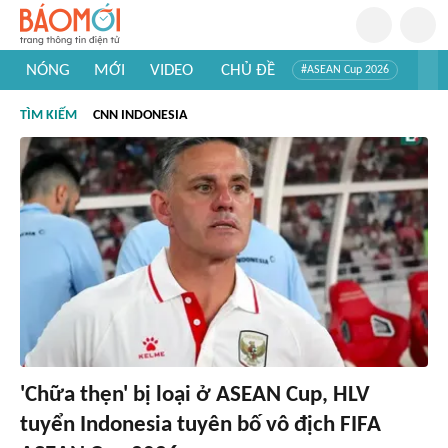
NÓNG
MỚI
VIDEO
CHỦ ĐỀ
#ASEAN Cup 2026
#Tuyển sinh đại học 2026
#Trí tuệ nhân tạo
#Mỹ - Iran
TÌM KIẾM
CNN INDONESIA
#Khám phá Việt Nam
#Khám phá thế giới
'Chữa thẹn' bị loại ở ASEAN Cup, HLV
tuyển Indonesia tuyên bố vô địch FIFA