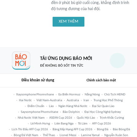
đền ở phút bù giờ cuối cùng, khẳng định trình
độ tương đương của hai đội.
XEM THÊM
TẢI ỨNG DỤNG BÁO MỚI
ĐỂ KHÔNG BỎ SÓT TIN TỨC
Điều khoản sử dụng
Chính sách bảo mật
Xaysomphone Phomvihane
Eo Biển Hormuz
Nắng Nóng
Chủ Tịch HĐND
Hai Nước
Việt Nam-Australia
Australia
Iran
Trung Học Phổ Thông
Điểm Chuẩn
Lào
Ngân Hàng Nhà Nước
Đại Sứ Quán Lào
Saysomphone Phomvihane
Bão Dolphin
Đại Học Công Nghệ Sydney
Nhà Nước Việt Nam
ASEAN Cup 2026
Quốc Hội Lào
Trịnh Khắc Cường
Lê Minh Hưng
Liên Bang Nga
Tô Lâm
AFF Cup 2026
Lịch Thi Đấu AFF Cup 2026
Bảng Xếp Hạng AFF Cup 2026
Bóng Đá
Báo Bóng Đá
Bóng Đá Việt Nam
Thể Thao
Lionel Messi
Lamine Yamal
Nguyễn Xuân Son