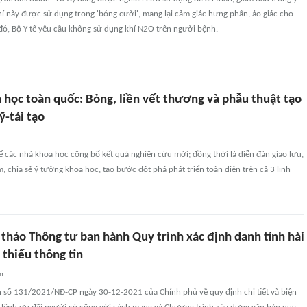
 khí này được sử dụng trong 'bóng cười', mang lại cảm giác hưng phấn, ảo giác cho
đó, Bộ Y tế yêu cầu không sử dụng khí N2O trên người bệnh.
 học toàn quốc: Bỏng, liền vết thương và phẫu thuật tạo
ỹ-tái tạo
để các nhà khoa học công bố kết quả nghiên cứu mới; đồng thời là diễn đàn giao lưu,
m, chia sẻ ý tưởng khoa học, tạo bước đột phá phát triển toàn diện trên cả 3 lĩnh
 thảo Thông tư ban hành Quy trình xác định danh tính hài
n thiếu thông tin
an
h số 131/2021/NĐ-CP ngày 30-12-2021 của Chính phủ về quy định chi tiết và biện