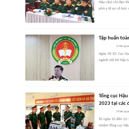
Hậu cần) chỉ đạo V
phó y tế sự cố bức 
Tập huấn toà
1
liên qu
Ngày 16-10, Cục Qu
ngành nội hô hấp 
Tổng cục Hậu
2023 tại các
3
liên qu
Từ ngày 10 đến 12-
nhiệm Tổng cục Hậu