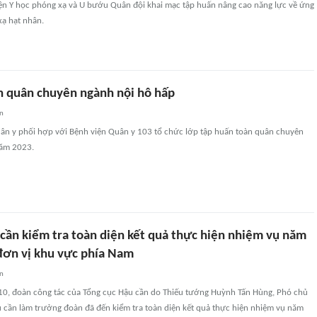
iện Y học phóng xạ và U bướu Quân đội khai mạc tập huấn nâng cao năng lực về ứng
xạ hạt nhân.
n quân chuyên ngành nội hô hấp
an
ân y phối hợp với Bệnh viện Quân y 103 tổ chức lớp tập huấn toàn quân chuyên
năm 2023.
 cần kiểm tra toàn diện kết quả thực hiện nhiệm vụ năm
 đơn vị khu vực phía Nam
an
10, đoàn công tác của Tổng cục Hậu cần do Thiếu tướng Huỳnh Tấn Hùng, Phó chủ
 cần làm trưởng đoàn đã đến kiểm tra toàn diện kết quả thực hiện nhiệm vụ năm