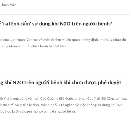
 loạn thần...
ế 'ra lệnh cấm' sử dụng khí N2O trên người bệnh?
áo của Cục Quản lý Dược và một số đơn vị liên quan khẳng định, khí N2O chưa đủ
 công nhận là thuốc chữa bệnh tại Việt Nam.
g khí N2O trên người bệnh khi chưa được phê duyệt
Bộ Y tế trong công văn gửi Cục Quân y (Bộ Quốc phòng); Cục Y tế (Bộ Công an); các
c Bộ Y tế; Sở y tế các tỉnh, thành phố; Y tế ngành về việc không sử dụng khí N2O -
hóa học là Dinitrogen monoxyd) trên người bệnh.