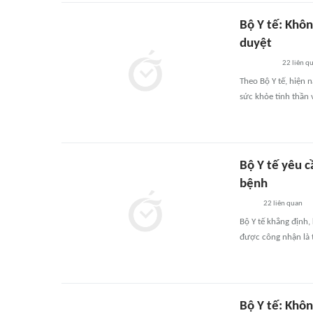
Bộ Y tế: Khô
duyệt
22
liên q
Theo Bộ Y tế, hiện n
sức khỏe tinh thần 
Bộ Y tế yêu c
bệnh
22
liên quan
Bộ Y tế khẳng định
được công nhận là 
Bộ Y tế: Khô