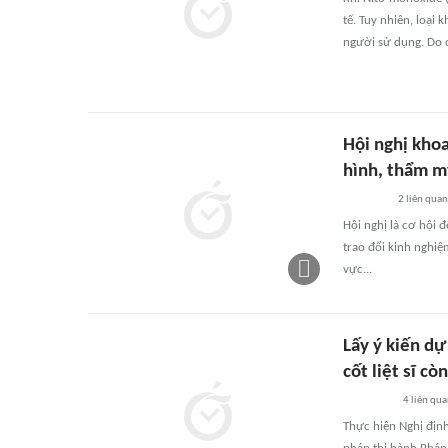
tế. Tuy nhiên, loại
người sử dụng. Do 
Hội nghị khoa
hình, thẩm m
2
liên quan
Hội nghị là cơ hội 
trao đổi kinh nghiệ
vực...
Lấy ý kiến dự
cốt liệt sĩ cò
4
liên qu
Thực hiện Nghị địn