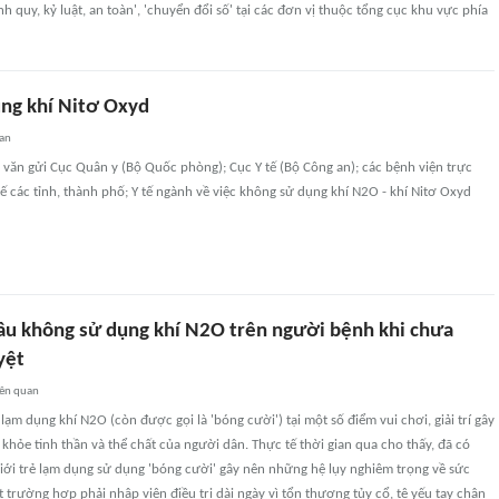
h quy, kỷ luật, an toàn', 'chuyển đổi số' tại các đơn vị thuộc tổng cục khu vực phía
ng khí Nitơ Oxyd
uan
 văn gửi Cục Quân y (Bộ Quốc phòng); Cục Y tế (Bộ Công an); các bệnh viện trực
 tế các tỉnh, thành phố; Y tế ngành về việc không sử dụng khí N2O - khí Nitơ Oxyd
cầu không sử dụng khí N2O trên người bệnh khi chưa
yệt
iên quan
 lạm dụng khí N2O (còn được gọi là 'bóng cười') tại một số điểm vui chơi, giải trí gây
hỏe tinh thần và thể chất của người dân. Thực tế thời gian qua cho thấy, đã có
iới trẻ lạm dụng sử dụng 'bóng cười' gây nên những hệ lụy nghiêm trọng về sức
t trường hợp phải nhập viện điều trị dài ngày vì tổn thương tủy cổ, tê yếu tay chân