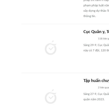
pháp thi hành Pháp
phạm pháp luật năm
xây dựng dự thảo Tờ
thông tin.
Cục Quân y, T
118
liên 
Sáng 29-9, Cục Quân
này có 7 đội, 120 t
Tập huấn chu
2
liên qu
Sáng 27-9, Cục Quâ
quân năm 2023.