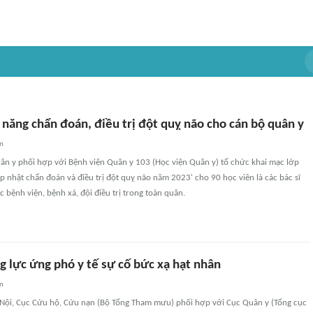
năng chẩn đoán, điều trị đột quỵ não cho cán bộ quân y
an
ân y phối hợp với Bệnh viện Quân y 103 (Học viện Quân y) tổ chức khai mạc lớp
p nhật chẩn đoán và điều trị đột quỵ não năm 2023' cho 90 học viên là các bác sĩ
c bệnh viện, bệnh xá, đội điều trị trong toàn quân.
g lực ứng phó y tế sự cố bức xạ hạt nhân
an
à Nội, Cục Cứu hộ, Cứu nạn (Bộ Tổng Tham mưu) phối hợp với Cục Quân y (Tổng cục