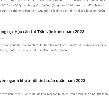
 lệnh ưu đãi người có công với cách mạng và Chương trình xây dựng văn bản quy
 2023 của Bộ Quốc phòng; Cục Quân y (Cơ quan chủ trì soạn thảo) đã nghiên cứu,
 trình và Thông tư ban hành Quy trình xác định danh tính hài cốt liệt sĩ còn thiếu
ổng cục Hậu cần thi 'Dân vận khéo' năm 2023
quan
 y, Tổng cục Hậu cần tổ chức Hội thi 'Dân vận khéo' năm 2023. Tham gia hội thi lần
hí sinh, thuộc các cơ quan, đơn vị đầu mối Cục Quân y.
yên ngành khớp-nội tiết toàn quân năm 2023
an
n y và Bệnh viện Quân y 103 đã khai mạc tập huấn chuyên ngành khớp-nội tiết toàn