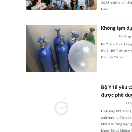
2023, chấm thi 'chín
Nam.
Không lạm dụ
22
liên q
Bộ Y tế vừa có Công
thuộc Bộ Y tế; sở y
trên người bệnh.
Bộ Y tế yêu 
được phê du
22
l
Hiện nay, tình trạng
ảnh hưởng đến sức k
nhiều trường hợp g
khỏe. Đã có không í