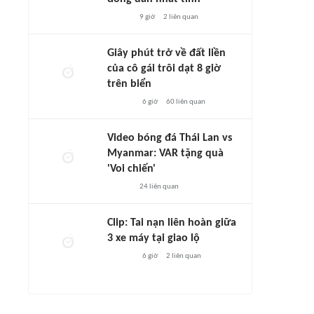
9 giờ
2
liên quan
Giây phút trở về đất liền
của cô gái trôi dạt 8 giờ
trên biển
6 giờ
60
liên quan
Video bóng đá Thái Lan vs
Myanmar: VAR tặng quà
'Voi chiến'
24
liên quan
Clip: Tai nạn liên hoàn giữa
3 xe máy tại giao lộ
6 giờ
2
liên quan