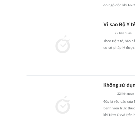
do ngộ độc khí N2O,
Vì sao Bộ Y t
22
liên quan
Theo Bộ Y tế, báo c
cơ sở pháp lý được
Không sử dụn
22
liên quan
Đây là yêu cầu của 
bệnh viện trực thuộ
khí Nitơ Oxyd (tên 