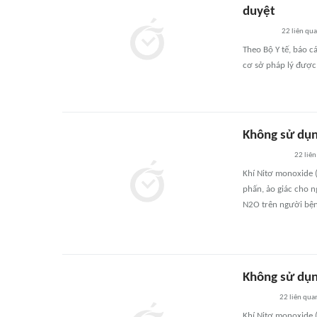
duyệt
22
liên qu
Theo Bộ Y tế, báo c
cơ sở pháp lý được
Không sử dụn
22
liên
Khí Nitơ monoxide 
phấn, ảo giác cho 
N2O trên người bện
Không sử dụng
22
liên qua
Khí Nitơ monoxide 