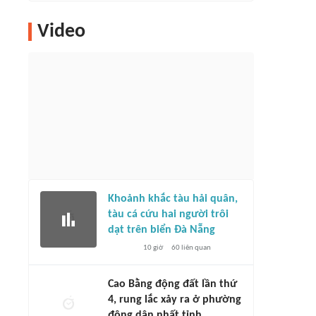
Video
Khoảnh khắc tàu hải quân,
tàu cá cứu hai người trôi
dạt trên biển Đà Nẵng
10 giờ
60
liên quan
Cao Bằng động đất lần thứ
4, rung lắc xảy ra ở phường
đông dân nhất tỉnh