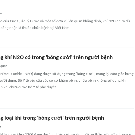
an
áo của Cục Quản lý Dược và một số đơn vị liên quan khẳng định, khí N2O chưa đủ
 công nhận là thuốc chữa bệnh tại Việt Nam.
g khí N2O có trong 'bóng cười' trên người bệnh
 quan
(Nitrous oxide - N2O) đang được sử dụng trong 'bóng cười', mang lại cảm giác hưng
người dùng. Bộ Y tế yêu cầu các cơ sở khám bệnh, chữa bệnh không sử dụng khí
h khi chưa được Bộ Y tế phê duyệt.
 loại khí trong 'bóng cười' trên người bệnh
n
(Nitrous oxide - N2O) đang được nghiên cứu sử dụng để an thần, giảm đau trong y