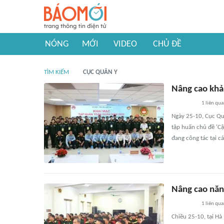
NÓNG
MỚI
VIDEO
CHỦ ĐỀ
TÌM KIẾM
CỤC QUÂN Y
Nâng cao khả 
1
liên qu
Ngày 25-10, Cục Qu
tập huấn chủ đề 'Cậ
đang công tác tại cá
Nâng cao năn
1
liên qu
Chiều 25-10, tại H