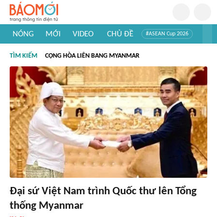
NÓNG
MỚI
VIDEO
CHỦ ĐỀ
#ASEAN Cup 2026
#Trí tuệ nhân tạo
#Mỹ - Iran
#Khám phá Việt Nam
TÌM KIẾM
CỘNG HÒA LIÊN BANG MYANMAR
#Khám phá thế giới
Đại sứ Việt Nam trình Quốc thư lên Tổng
thống Myanmar