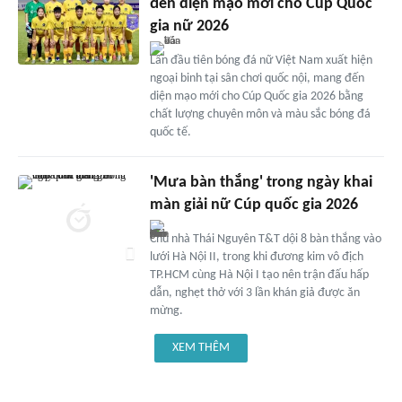
đến diện mạo mới cho Cúp Quốc
gia nữ 2026
Lần đầu tiên bóng đá nữ Việt Nam xuất hiện
ngoại binh tại sân chơi quốc nội, mang đến
diện mạo mới cho Cúp Quốc gia 2026 bằng
chất lượng chuyên môn và màu sắc bóng đá
quốc tế.
'Mưa bàn thắng' trong ngày khai
màn giải nữ Cúp quốc gia 2026
Chủ nhà Thái Nguyên T&T dội 8 bàn thắng vào
lưới Hà Nội II, trong khi đương kim vô địch
TP.HCM cùng Hà Nội I tạo nên trận đấu hấp
dẫn, nghẹt thở với 3 lần khán giả được ăn
mừng.
XEM THÊM