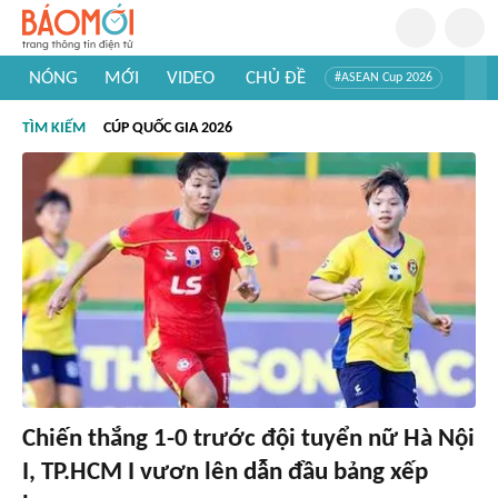
NÓNG
MỚI
VIDEO
CHỦ ĐỀ
#ASEAN Cup 2026
#Tuyển sinh đại học 2026
#Trí tuệ nhân tạo
#Mỹ - Iran
TÌM KIẾM
CÚP QUỐC GIA 2026
#Khám phá Việt Nam
#Khám phá thế giới
Chiến thắng 1-0 trước đội tuyển nữ Hà Nội
I, TP.HCM I vươn lên dẫn đầu bảng xếp