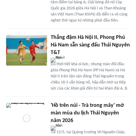
tâm điểm tại bảng A, Giải bóng đá nữ Cúp
Quốc gia 2026 giữa Hà Nội I và Than Khoáng
sản Việt Nam (Than KSVN) đã diễn ra vô cùng
nghẹt thở ngay từ những phút đầu tiên.
Thắng đậm Hà Nội II, Phong Phú
Hà Nam sẵn sàng đấu Thái Nguyên
T&T
Dù thời tiết khá oi bức, nhưng màn đối đầu
giữa Phong Phú Hà Nam (PP Hà Nam) và Hà
Nội II trên Sân vận động Thái Nguyên trong
chiều 16-5 vẫn bùng nổ, hấp dẫn nhờ sự tiếp
sức của các khán giả đến từ hai khán đài A, B.
'Hồ trên núi - Trà trong mây' mở
màn mùa du lịch Thái Nguyên
năm 2026
Tối 15/5, tại Quảng trường Võ Nguyên Giáp,