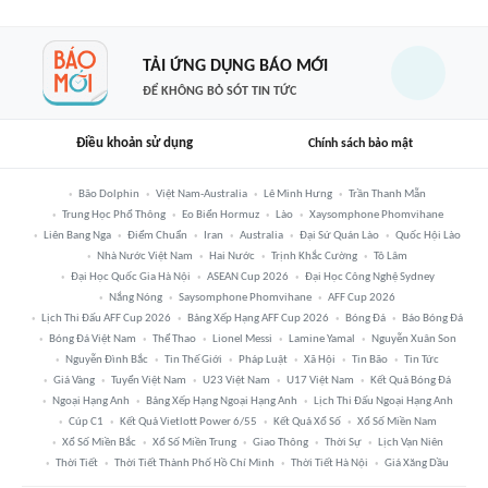
TẢI ỨNG DỤNG BÁO MỚI
ĐỂ KHÔNG BỎ SÓT TIN TỨC
Điều khoản sử dụng
Chính sách bảo mật
Bão Dolphin
Việt Nam-Australia
Lê Minh Hưng
Trần Thanh Mẫn
Trung Học Phổ Thông
Eo Biển Hormuz
Lào
Xaysomphone Phomvihane
Liên Bang Nga
Điểm Chuẩn
Iran
Australia
Đại Sứ Quán Lào
Quốc Hội Lào
Nhà Nước Việt Nam
Hai Nước
Trịnh Khắc Cường
Tô Lâm
Đại Học Quốc Gia Hà Nội
ASEAN Cup 2026
Đại Học Công Nghệ Sydney
Nắng Nóng
Saysomphone Phomvihane
AFF Cup 2026
Lịch Thi Đấu AFF Cup 2026
Bảng Xếp Hạng AFF Cup 2026
Bóng Đá
Báo Bóng Đá
Bóng Đá Việt Nam
Thể Thao
Lionel Messi
Lamine Yamal
Nguyễn Xuân Son
Nguyễn Đình Bắc
Tin Thế Giới
Pháp Luật
Xã Hội
Tin Bão
Tin Tức
Giá Vàng
Tuyển Việt Nam
U23 Việt Nam
U17 Việt Nam
Kết Quả Bóng Đá
Ngoại Hạng Anh
Bảng Xếp Hạng Ngoại Hạng Anh
Lịch Thi Đấu Ngoại Hạng Anh
Cúp C1
Kết Quả Vietlott Power 6/55
Kết Quả Xổ Số
Xổ Số Miền Nam
Xổ Số Miền Bắc
Xổ Số Miền Trung
Giao Thông
Thời Sự
Lịch Vạn Niên
Thời Tiết
Thời Tiết Thành Phố Hồ Chí Minh
Thời Tiết Hà Nội
Giá Xăng Dầu