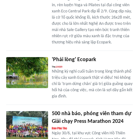
in, rèn luyện Yoga và Pilates tại đại công viên
xanh Eco Central Park dịp lễ 2/9. Cũng dịp này,
lá cờ Tổ quốc khổng lồ, kích thước 26x28 mét,
được cho là lớn nhất Nghệ An được treo trên
mái nhà Sale Gallery tạo nên bức tranh thiên
nhiên rực rỡ giữa màu xanh lá đặc trưng của
thương hiệu nhà sáng lập Ecopark.
'Phải lòng' Ecopark
Những kỳ nghỉ cuối tuần trong lòng thành phố
triệu cây xanh Ecopark thật vi diệu! Nó không
chỉ là 'trạm dừng chân' giá trị giữa guồng quay
hối hả của công việc, mà còn là sợi dây gắn kết
gia đình.
500 nhà báo, phóng viên tham dự
Giải chạy Press Marathon 2024
Ngày 30/6, tại khu vực Công viên Hồ Thiên