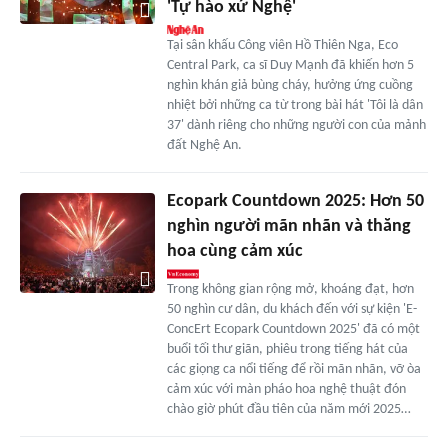
'Tự hào xứ Nghệ'
Tại sân khấu Công viên Hồ Thiên Nga, Eco
Central Park, ca sĩ Duy Mạnh đã khiến hơn 5
nghìn khán giả bùng cháy, hưởng ứng cuồng
nhiệt bởi những ca từ trong bài hát 'Tôi là dân
37' dành riêng cho những người con của mảnh
đất Nghệ An.
Ecopark Countdown 2025: Hơn 50
nghìn người mãn nhãn và thăng
hoa cùng cảm xúc
Trong không gian rộng mở, khoáng đạt, hơn
50 nghìn cư dân, du khách đến với sự kiện 'E-
ConcErt Ecopark Countdown 2025' đã có một
buổi tối thư giãn, phiêu trong tiếng hát của
các giọng ca nổi tiếng để rồi mãn nhãn, vỡ òa
cảm xúc với màn pháo hoa nghệ thuật đón
chào giờ phút đầu tiên của năm mới 2025…