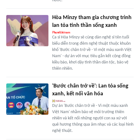
nước.
Hòa Minzy tham gia chương trình
lan tỏa tinh thần sống xanh
Ca sĩ Hòa Minzy sẽ cùng dàn nghệ sĩ tên tuổi
biểu diễn trong đêm nghệ thuật thuộc khuôn
khổ 'Bước chân trở về - Vì một màu xanh Việt
Nam' - dự án với mục tiêu gắn kết cộng đồng
kiều bào, khơi dậy tinh thần dân tộc, bảo vệ
thiên nhiên.
'Bước chân trở về': Lan tỏa sống
xanh, kết nối văn hóa
Dự án 'Bước chân trở về - Vì một màu xanh
Việt Nam' nhằm bảo vệ môi trường thiên
nhiên và kết nối những người con xa xứ với
quê hương thông qua âm nhạc và các loại hình
nghệ thuật.