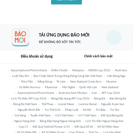
TẢI ỨNG DỤNG BÁO MỚI
ĐỂ KHÔNG BỎ SÓT TIN TỨC
Điều khoản sử dụng
Chính sách bảo mật
Saysomphone Phomvihane
Điểm Chuẩn
Malaysia
ASEAN Cup 2026
Australia
Luật Dầu Khí
Ban Chấp Hành Trung Ương Đảng Cộng Sản Việt Nam
Liên Bang Nga
Rửa Tiền
Nắng Nóng
Tô Lâm
New Zealand Cindy Kiro
Ukraine
Eo Biển Hormuz
Myanmar
Mũi Nghê
Quốc Hội Lào
New Zealand
Xaysomphone Phomvihane
Australia Sam Mostyn
Iran
AFF Cup 2026
Lịch Thi Đấu AFF Cup 2026
Bảng Xếp Hạng AFF Cup 2026
Bóng Đá
Báo Bóng Đá
Bóng Đá Việt Nam
Thể Thao
Lionel Messi
Lamine Yamal
Nguyễn Xuân Son
Nguyễn Đình Bắc
Tin Thế Giới
Pháp Luật
Xã Hội
Tin Bão
Tin Tức
Giá Vàng
Tuyển Việt Nam
U23 Việt Nam
U17 Việt Nam
Kết Quả Bóng Đá
Ngoại Hạng Anh
Bảng Xếp Hạng Ngoại Hạng Anh
Lịch Thi Đấu Ngoại Hạng Anh
Cúp C1
Kết Quả Vietlott Power 6/55
Kết Quả Xổ Số
Xổ Số Miền Nam
Xổ Số Miền Bắc
Xổ Số Miền Trung
Giao Thông
Thời Sự
Lịch Vạn Niên