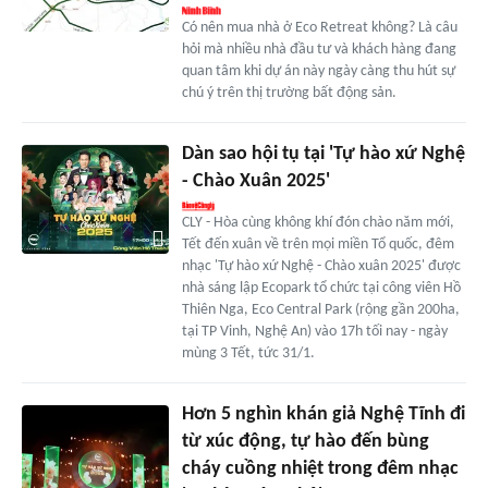
Có nên mua nhà ở Eco Retreat không? Là câu
hỏi mà nhiều nhà đầu tư và khách hàng đang
quan tâm khi dự án này ngày càng thu hút sự
chú ý trên thị trường bất động sản.
Dàn sao hội tụ tại 'Tự hào xứ Nghệ
- Chào Xuân 2025'
CLY - Hòa cùng không khí đón chào năm mới,
Tết đến xuân về trên mọi miền Tổ quốc, đêm
nhạc 'Tự hào xứ Nghệ - Chào xuân 2025' được
nhà sáng lập Ecopark tổ chức tại công viên Hồ
Thiên Nga, Eco Central Park (rộng gần 200ha,
tại TP Vinh, Nghệ An) vào 17h tối nay - ngày
mùng 3 Tết, tức 31/1.
Hơn 5 nghìn khán giả Nghệ Tĩnh đi
từ xúc động, tự hào đến bùng
cháy cuồng nhiệt trong đêm nhạc