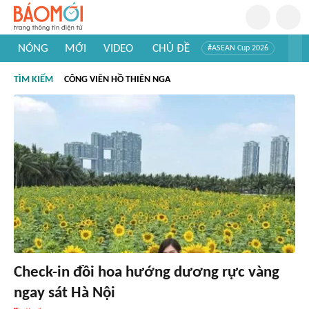
NÓNG
MỚI
VIDEO
CHỦ ĐỀ
#ASEAN Cup 2026
#Trí tuệ nhân tạo
#Mỹ - Iran
#Khám phá Việt Nam
TÌM KIẾM
CÔNG VIÊN HỒ THIÊN NGA
#Khám phá thế giới
Check-in đồi hoa hướng dương rực vàng
ngay sát Hà Nội