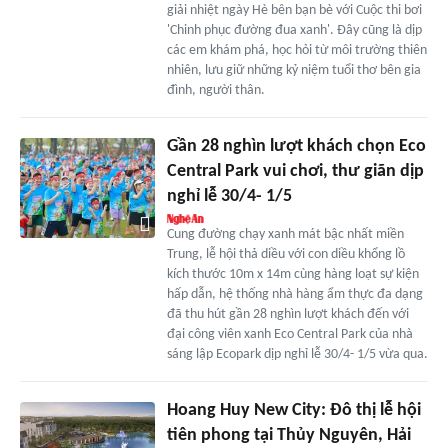
giải nhiệt ngày Hè bên bạn bè với Cuộc thi bơi
'Chinh phục đường đua xanh'. Đây cũng là dịp
các em khám phá, học hỏi từ môi trường thiên
nhiên, lưu giữ những kỷ niệm tuổi thơ bên gia
đình, người thân.
Gần 28 nghìn lượt khách chọn Eco
Central Park vui chơi, thư giãn dịp
nghỉ lễ 30/4- 1/5
Cung đường chạy xanh mát bậc nhất miền
Trung, lễ hội thả diều với con diều khổng lồ
kích thước 10m x 14m cùng hàng loạt sự kiện
hấp dẫn, hệ thống nhà hàng ẩm thực đa dạng
đã thu hút gần 28 nghìn lượt khách đến với
đại công viên xanh Eco Central Park của nhà
sáng lập Ecopark dịp nghỉ lễ 30/4- 1/5 vừa qua.
Hoang Huy New City: Đô thị lễ hội
tiên phong tại Thủy Nguyên, Hải