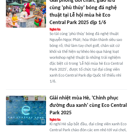
Giải phóng đôi chân, giao lưu
cùng 'phù thủy' bóng đá nghệ
thuật tại Lễ hội mùa hè Eco
Central Park 2025 dịp 1/6
So tài cùng 'phù thủy' bóng đá nghệ thuật
Nguyễn Ngọc Phát; hóa thân thành siêu sao
bóng rổ; thử làm tay chơi golf, chân sút cừ
khôi và thể hiện sự khéo léo qua hàng loạt
workshop nghệ thuật là những trải nghiệm
đặc biệt có trong 'Lễ hội mùa hè Eco Central
Park 2025', được tổ chức tại đại công viên
xanh Eco Central Park dịp Quốc tế thiếu nhi
1/6.
Giải nhiệt mùa Hè, 'Chinh phục
đường đua xanh' cùng Eco Central
Park 2025
Kì nghỉ Hè sắp bắt đầu, đại công viên xanh Eco
Central Park chào đón các em nhỏ tới vui chơi,