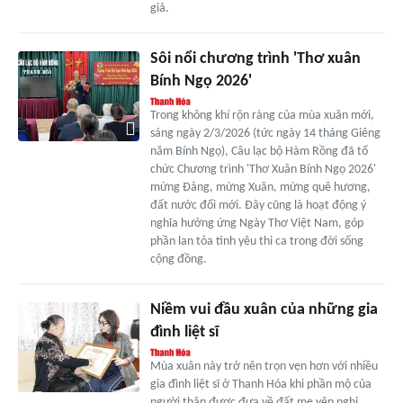
giả.
Sôi nổi chương trình 'Thơ xuân
Bính Ngọ 2026'
Trong không khí rộn ràng của mùa xuân mới,
sáng ngày 2/3/2026 (tức ngày 14 tháng Giêng
năm Bính Ngọ), Câu lạc bộ Hàm Rồng đã tổ
chức Chương trình 'Thơ Xuân Bính Ngọ 2026'
mừng Đảng, mừng Xuân, mừng quê hương,
đất nước đổi mới. Đây cũng là hoạt động ý
nghĩa hưởng ứng Ngày Thơ Việt Nam, góp
phần lan tỏa tình yêu thi ca trong đời sống
cộng đồng.
Niềm vui đầu xuân của những gia
đình liệt sĩ
Mùa xuân này trở nên trọn vẹn hơn với nhiều
gia đình liệt sĩ ở Thanh Hóa khi phần mộ của
người thân được đưa về đất mẹ yên nghỉ.