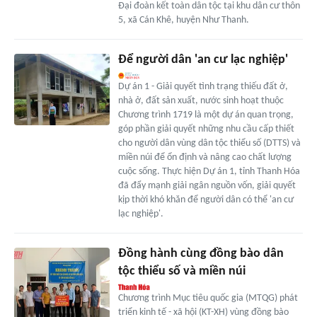
Đại đoàn kết toàn dân tộc tại khu dân cư thôn
5, xã Cán Khê, huyện Như Thanh.
Để người dân 'an cư lạc nghiệp'
Dự án 1 - Giải quyết tình trạng thiếu đất ở,
nhà ở, đất sản xuất, nước sinh hoạt thuộc
Chương trình 1719 là một dự án quan trọng,
góp phần giải quyết những nhu cầu cấp thiết
cho người dân vùng dân tộc thiểu số (DTTS) và
miền núi để ổn định và nâng cao chất lượng
cuộc sống. Thực hiện Dự án 1, tỉnh Thanh Hóa
đã đẩy mạnh giải ngân nguồn vốn, giải quyết
kịp thời khó khăn để người dân có thể 'an cư
lạc nghiệp'.
Đồng hành cùng đồng bào dân
tộc thiểu số và miền núi
Chương trình Mục tiêu quốc gia (MTQG) phát
triển kinh tế - xã hội (KT-XH) vùng đồng bào