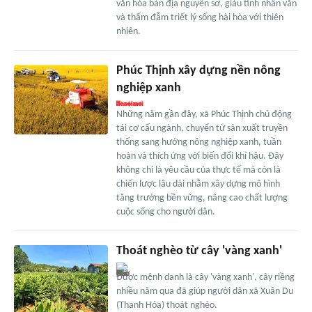
văn hóa bản địa nguyên sơ, giàu tính nhân văn
và thấm đẫm triết lý sống hài hòa với thiên
nhiên.
Phúc Thịnh xây dựng nền nông
nghiệp xanh
Những năm gần đây, xã Phúc Thịnh chủ động
tái cơ cấu ngành, chuyển từ sản xuất truyền
thống sang hướng nông nghiệp xanh, tuần
hoàn và thích ứng với biến đổi khí hậu. Đây
không chỉ là yêu cầu của thực tế mà còn là
chiến lược lâu dài nhằm xây dựng mô hình
tăng trưởng bền vững, nâng cao chất lượng
cuộc sống cho người dân.
Thoát nghèo từ cây 'vàng xanh'
Được mệnh danh là cây 'vàng xanh', cây riềng
nhiều năm qua đã giúp người dân xã Xuân Du
(Thanh Hóa) thoát nghèo.