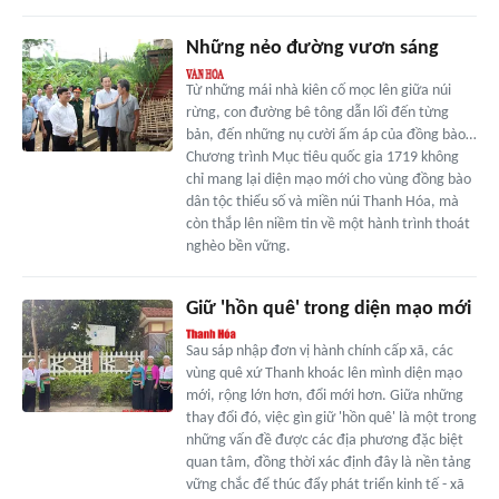
Những nẻo đường vươn sáng
Từ những mái nhà kiên cố mọc lên giữa núi
rừng, con đường bê tông dẫn lối đến từng
bản, đến những nụ cười ấm áp của đồng bào…
Chương trình Mục tiêu quốc gia 1719 không
chỉ mang lại diện mạo mới cho vùng đồng bào
dân tộc thiểu số và miền núi Thanh Hóa, mà
còn thắp lên niềm tin về một hành trình thoát
nghèo bền vững.
Giữ 'hồn quê' trong diện mạo mới
Sau sáp nhập đơn vị hành chính cấp xã, các
vùng quê xứ Thanh khoác lên mình diện mạo
mới, rộng lớn hơn, đổi mới hơn. Giữa những
thay đổi đó, việc gìn giữ 'hồn quê' là một trong
những vấn đề được các địa phương đặc biệt
quan tâm, đồng thời xác định đây là nền tảng
vững chắc để thúc đẩy phát triển kinh tế - xã