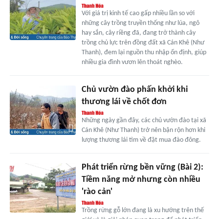
Với giá trị kinh tế cao gấp nhiều lần so với
những cây trồng truyền thống như lúa, ngô
hay sắn, cây riềng đã, đang trở thành cây
trồng chủ lực trên đồng đất xã Cán Khê (Như
Thanh), đem lại nguồn thu nhập ổn định, giúp
nhiều gia đình vươn lên thoát nghèo.
Chủ vườn đào phấn khởi khi
thương lái về chốt đơn
Những ngày gần đây, các chủ vườn đào tại xã
Cán Khê (Như Thanh) trở nên bận rộn hơn khi
lượng thương lái tìm về đặt mua đào đông.
Phát triển rừng bền vững (Bài 2):
Tiềm năng mở nhưng còn nhiều
'rào cản'
Trồng rừng gỗ lớn đang là xu hướng trên thế