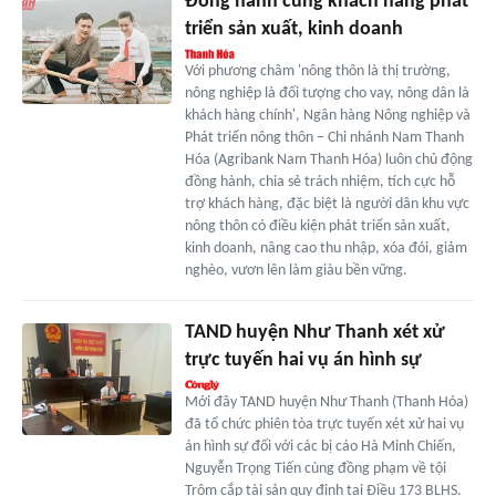
Đồng hành cùng khách hàng phát
triển sản xuất, kinh doanh
Với phương châm 'nông thôn là thị trường,
nông nghiệp là đối tượng cho vay, nông dân là
khách hàng chính', Ngân hàng Nông nghiệp và
Phát triển nông thôn – Chi nhánh Nam Thanh
Hóa (Agribank Nam Thanh Hóa) luôn chủ động
đồng hành, chia sẻ trách nhiệm, tích cực hỗ
trợ khách hàng, đặc biệt là người dân khu vực
nông thôn có điều kiện phát triển sản xuất,
kinh doanh, nâng cao thu nhập, xóa đói, giảm
nghèo, vươn lên làm giàu bền vững.
TAND huyện Như Thanh xét xử
trực tuyến hai vụ án hình sự
Mới đây TAND huyện Như Thanh (Thanh Hóa)
đã tổ chức phiên tòa trực tuyến xét xử hai vụ
án hình sự đối với các bị cáo Hà Minh Chiến,
Nguyễn Trọng Tiến cùng đồng phạm về tội
Trộm cắp tài sản quy định tại Điều 173 BLHS.