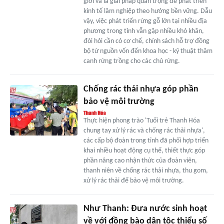
giới và là giải pháp quan trọng để phát triển
kinh tế lâm nghiệp theo hướng bền vững. Dẫu
vậy, việc phát triển rừng gỗ lớn tại nhiều địa
phương trong tỉnh vẫn gặp nhiều khó khăn,
đòi hỏi cần có cơ chế, chính sách hỗ trợ đồng
bộ từ nguồn vốn đến khoa học - kỹ thuật thâm
canh rừng trồng cho các chủ rừng.
Chống rác thải nhựa góp phần
bảo vệ môi trường
Thực hiện phong trào 'Tuổi trẻ Thanh Hóa
chung tay xử lý rác và chống rác thải nhựa',
các cấp bộ đoàn trong tỉnh đã phối hợp triển
khai nhiều hoạt động cụ thể, thiết thực góp
phần nâng cao nhận thức của đoàn viên,
thanh niên về chống rác thải nhựa, thu gom,
xử lý rác thải để bảo vệ môi trường.
Như Thanh: Đưa nước sinh hoạt
về với đồng bào dân tộc thiểu số