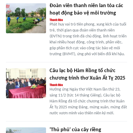
Đoàn viên thanh niên lan tỏa các
hoạt động bảo vệ môi trường
Phát huy vai trò tiên phong, xung kích của tuổi
trẻ, thời gian qua đoàn viên thanh niên
(ĐVTN) trong tỉnh đã chủ động, linh hoạt triển
khai nhiều hoạt động, công trình, phần việc,
góp phần tích cực vào công tác bảo vệ môi
trường (BVMT), ứng phó với biến đổi khí hậu.
Câu lạc bộ Hàm Rồng tổ chức
chương trình thơ Xuân Ất Tỵ 2025
Hưởng ứng Ngày thơ Việt Nam lần thứ 23,
sáng 11/2 (tức 14 tháng Giêng), Câu lạc bộ
Hàm Rồng đã tổ chức chương trình thơ Xuân
Ất Tỵ 2025 mừng Đảng, mừng xuân, mừng đất
nước vươn mình vào thiên niên kỷ mới.
'Thủ phủ' của cây riềng