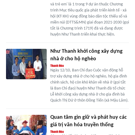
và trẻ em' là 1 trong 9 dự án thuộc Chương
trình Mục tiêu quốc gia phát triển kinh tế - xã
hội (KT-XH) vùng đồng bào dân tộc thiểu số và
miền núi (DTTS&MN) giai đoạn 2021-2030 (gọi
tắt là Chương trình 1719) đã và đang được
huyện Như Thanh triển khai thực hiện.
Như Thanh khởi công xây dựng
nhà ở cho hộ nghèo
Ngày 12/10, Ban Chỉ đạo Cuộc vận động hỗ
trợ xây dựng nhà ở cho hộ nghèo, hộ gia đình
chính sách, hộ còn khó khăn về nhà ở (gọi tắt
là Ban Chỉ đạo) huyện Như Thanh đã tổ chức
Lễ khởi công xây dựng nhà ở cho gia đình bà
Quách Thị Dứ ở thôn Đồng Tiến (xã Mậu Lâm).
Quan tâm gìn giữ và phát huy các
giá trị văn hóa truyền thống