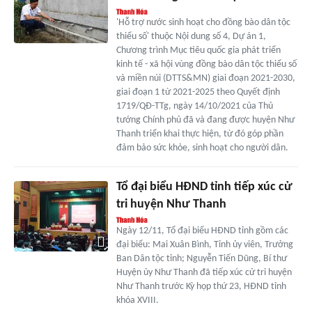
'Hỗ trợ nước sinh hoạt cho đồng bào dân tộc
thiểu số' thuộc Nội dung số 4, Dự án 1,
Chương trình Mục tiêu quốc gia phát triển
kinh tế - xã hội vùng đồng bào dân tộc thiểu số
và miền núi (DTTS&MN) giai đoạn 2021-2030,
giai đoạn 1 từ 2021-2025 theo Quyết định
1719/QĐ-TTg, ngày 14/10/2021 của Thủ
tướng Chính phủ đã và đang được huyện Như
Thanh triển khai thực hiện, từ đó góp phần
đảm bảo sức khỏe, sinh hoạt cho người dân.
Tổ đại biểu HĐND tỉnh tiếp xúc cử
tri huyện Như Thanh
Ngày 12/11, Tổ đại biểu HĐND tỉnh gồm các
đại biểu: Mai Xuân Bình, Tỉnh ủy viên, Trưởng
Ban Dân tộc tỉnh; Nguyễn Tiến Dũng, Bí thư
Huyện ủy Như Thanh đã tiếp xúc cử tri huyện
Như Thanh trước Kỳ họp thứ 23, HĐND tỉnh
khóa XVIII.