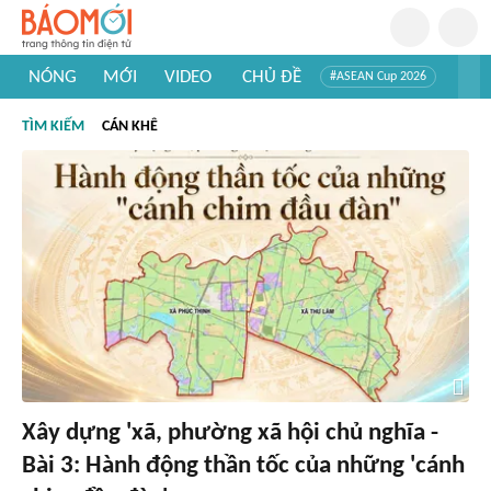
NÓNG
MỚI
VIDEO
CHỦ ĐỀ
#ASEAN Cup 2026
#Trí tuệ nhân tạo
#Mỹ - Iran
#Khám phá Việt Nam
TÌM KIẾM
CÁN KHÊ
#Khám phá thế giới
Xây dựng 'xã, phường xã hội chủ nghĩa -
Bài 3: Hành động thần tốc của những 'cánh