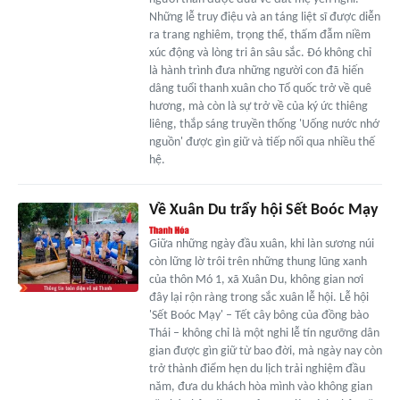
Những lễ truy điệu và an táng liệt sĩ được diễn
ra trang nghiêm, trọng thể, thấm đẫm niềm
xúc động và lòng tri ân sâu sắc. Đó không chỉ
là hành trình đưa những người con đã hiến
dâng tuổi thanh xuân cho Tổ quốc trở về quê
hương, mà còn là sự trở về của ký ức thiêng
liêng, thắp sáng truyền thống 'Uống nước nhớ
nguồn' được gìn giữ và tiếp nối qua nhiều thế
hệ.
Về Xuân Du trẩy hội Sết Boóc Mạy
Giữa những ngày đầu xuân, khi làn sương núi
còn lững lờ trôi trên những thung lũng xanh
của thôn Mó 1, xã Xuân Du, không gian nơi
đây lại rộn ràng trong sắc xuân lễ hội. Lễ hội
'Sết Boóc Mạy' – Tết cây bông của đồng bào
Thái – không chỉ là một nghi lễ tín ngưỡng dân
gian được gìn giữ từ bao đời, mà ngày nay còn
trở thành điểm hẹn du lịch trải nghiệm đầu
năm, đưa du khách hòa mình vào không gian