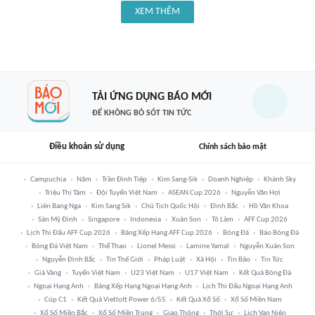
XEM THÊM
TẢI ỨNG DỤNG BÁO MỚI
ĐỂ KHÔNG BỎ SÓT TIN TỨC
Điều khoản sử dụng
Chính sách bảo mật
Campuchia
Năm
Trần Đình Tiệp
Kim Sang-Sik
Doanh Nghiệp
Khánh Sky
Triệu Thị Tâm
Đội Tuyển Việt Nam
ASEAN Cup 2026
Nguyễn Văn Hợi
Liên Bang Nga
Kim Sang Sik
Chủ Tịch Quốc Hội
Đình Bắc
Hồ Văn Khoa
Sân Mỹ Đình
Singapore
Indonesia
Xuân Son
Tô Lâm
AFF Cup 2026
Lịch Thi Đấu AFF Cup 2026
Bảng Xếp Hạng AFF Cup 2026
Bóng Đá
Báo Bóng Đá
Bóng Đá Việt Nam
Thể Thao
Lionel Messi
Lamine Yamal
Nguyễn Xuân Son
Nguyễn Đình Bắc
Tin Thế Giới
Pháp Luật
Xã Hội
Tin Bão
Tin Tức
Giá Vàng
Tuyển Việt Nam
U23 Việt Nam
U17 Việt Nam
Kết Quả Bóng Đá
Ngoại Hạng Anh
Bảng Xếp Hạng Ngoại Hạng Anh
Lịch Thi Đấu Ngoại Hạng Anh
Cúp C1
Kết Quả Vietlott Power 6/55
Kết Quả Xổ Số
Xổ Số Miền Nam
Xổ Số Miền Bắc
Xổ Số Miền Trung
Giao Thông
Thời Sự
Lịch Vạn Niên