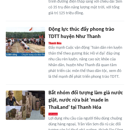
trình đường điện thắp sáng với chiều dài 1km
có 35 trụ đèn năng lượng mặt trời, với tổng
giá trị 125 triệu đồng.
Động lực thúc đẩy phong trào
TDTT huyện Như Thanh
Đẩy mạnh Cuộc vận động 'Toàn dân rèn luyện
thân thể theo gương Bác Hồ vĩ đại' đáp ứng
nhu cầu rèn luyện, nâng cao sức khỏe của
Nhân dân, huyện Như Thanh đã quan tâm
phát triển các môn thể thao dân tộc, xem đó
là thế mạnh để phát triển phong trào TDTT.
Bắt nhóm đối tượng làm giả nước
giặt, nước rửa bát 'made in
ThaiLand' tại Thanh Hóa
Lợi dụng nhu cầu của người tiêu dùng chuộng
dùng hàng ngoại, Trần Văn Sơn đã rủ các đối