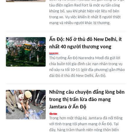
tàu điện ngầm Red Fort là một vụ tấn công
khủng bố, sau khi phát hiện vật liệu nổ bên
trong xe. Vụ việc khiến ít nhất 8 người thiệt
mạng và nhiều người khác bị thương.
Ấn Độ: Nổ ở thủ đô New Delhi, ít
nhất 40 người thương vong
Thủ tướng Ấn Độ Narendra Modi đã gửi lời
chia buồn tới gia đình các nạn nhân trong vụ
nổ xảy ra tối 10-11 (giờ địa phương) gần Pháo
đài Đỏ ở thủ đô New Delhi, Ấn Độ.
Những câu chuyện đắng lòng bên
trong thị trấn lừa đảo mạng
Jamtara ở Ấn Độ
Trong hơn một thập kỷ, Jamtara đã nổi tiếng
với tình trạng tội phạm mạng ở Ấn Độ. Tại
đây, hàng trăm thanh niên nông thôn biến