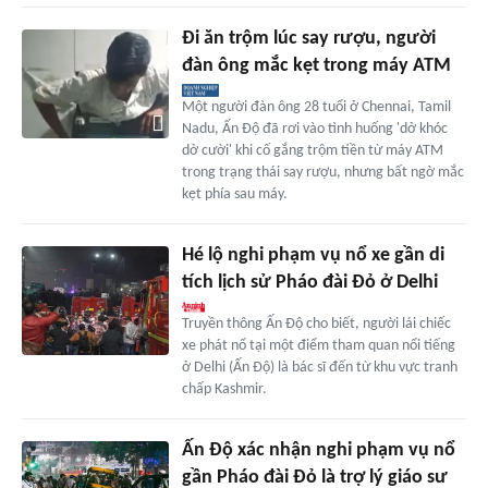
Đi ăn trộm lúc say rượu, người
đàn ông mắc kẹt trong máy ATM
Một người đàn ông 28 tuổi ở Chennai, Tamil
Nadu, Ấn Độ đã rơi vào tình huống 'dở khóc
dở cười' khi cố gắng trộm tiền từ máy ATM
trong trạng thái say rượu, nhưng bất ngờ mắc
kẹt phía sau máy.
Hé lộ nghi phạm vụ nổ xe gần di
tích lịch sử Pháo đài Đỏ ở Delhi
Truyền thông Ấn Độ cho biết, người lái chiếc
xe phát nổ tại một điểm tham quan nổi tiếng
ở Delhi (Ấn Độ) là bác sĩ đến từ khu vực tranh
chấp Kashmir.
Ấn Độ xác nhận nghi phạm vụ nổ
gần Pháo đài Đỏ là trợ lý giáo sư