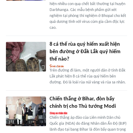
hiện nhiều con quạ chết bất thường tại huyện
Darbhanga. Các mẫu bệnh phẩm gửi xét
nghiệm tại phòng thí nghiệm ở Bhopal cho kết
quả dương tính với virus cúm gia cầm độc lực
cao.
8 cá thể rùa quý hiếm xuất hiện
bên đường ở Đắk Lắk quý hiếm
thế nào?
Trên đường đi làm, một người dân ở tỉnh Đắk
Lắk phát hiện 8 cá thể rùa quý hiếm bên
đường. Đó là loài rùa núi vàng và rùa sa nhân.
Chiến thắng ở Bihar, đòn bẩy
chính trị cho Thủ tướng Modi
Chiến thắng áp đảo của Liên minh Dân chủ
Quốc gia (NDA) do đảng Nhân dân Ấn Độ (BJP)
lãnh đạo tại bang Bihar là đòn bẩy quan trọng