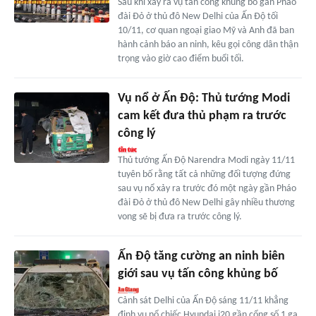
Sau khi xảy ra vụ tấn công khủng bố gần Pháo
đài Đỏ ở thủ đô New Delhi của Ấn Độ tối
10/11, cơ quan ngoại giao Mỹ và Anh đã ban
hành cảnh báo an ninh, kêu gọi công dân thận
trọng vào giờ cao điểm buổi tối.
Vụ nổ ở Ấn Độ: Thủ tướng Modi
cam kết đưa thủ phạm ra trước
công lý
Thủ tướng Ấn Độ Narendra Modi ngày 11/11
tuyên bố rằng tất cả những đối tượng đứng
sau vụ nổ xảy ra trước đó một ngày gần Pháo
đài Đỏ ở thủ đô New Delhi gây nhiều thương
vong sẽ bị đưa ra trước công lý.
Ấn Độ tăng cường an ninh biên
giới sau vụ tấn công khủng bố
Cảnh sát Delhi của Ấn Độ sáng 11/11 khẳng
định vụ nổ chiếc Hyundai i20 gần cổng số 1 ga