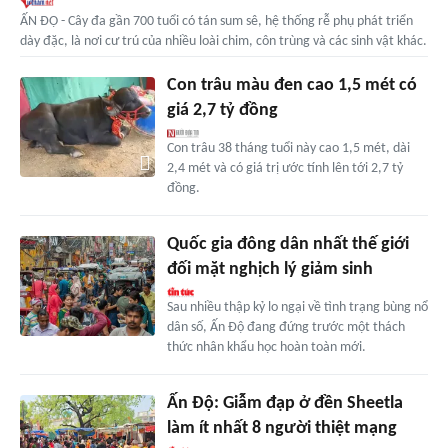
ẤN ĐỘ - Cây đa gần 700 tuổi có tán sum sê, hệ thống rễ phụ phát triển
dày đặc, là nơi cư trú của nhiều loài chim, côn trùng và các sinh vật khác.
Con trâu màu đen cao 1,5 mét có
giá 2,7 tỷ đồng
Con trâu 38 tháng tuổi này cao 1,5 mét, dài
2,4 mét và có giá trị ước tính lên tới 2,7 tỷ
đồng.
Quốc gia đông dân nhất thế giới
đối mặt nghịch lý giảm sinh
Sau nhiều thập kỷ lo ngại về tình trạng bùng nổ
dân số, Ấn Độ đang đứng trước một thách
thức nhân khẩu học hoàn toàn mới.
Ấn Độ: Giẫm đạp ở đền Sheetla
làm ít nhất 8 người thiệt mạng