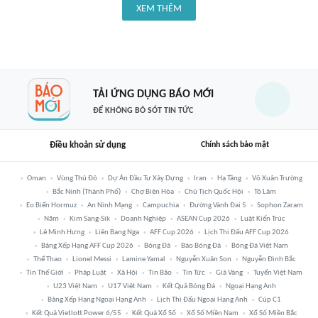
XEM THÊM
TẢI ỨNG DỤNG BÁO MỚI
ĐỂ KHÔNG BỎ SÓT TIN TỨC
Điều khoản sử dụng
Chính sách bảo mật
Oman
Vùng Thủ Đô
Dự Án Đầu Tư Xây Dựng
Iran
Hạ Tầng
Võ Xuân Trường
Bắc Ninh (thành Phố)
Chợ Biên Hòa
Chủ Tịch Quốc Hội
Tô Lâm
Eo Biển Hormuz
An Ninh Mạng
Campuchia
Đường Vành Đai 5
Sophon Zaram
Năm
Kim Sang-Sik
Doanh Nghiệp
ASEAN Cup 2026
Luật Kiến Trúc
Lê Minh Hưng
Liên Bang Nga
AFF Cup 2026
Lịch Thi Đấu AFF Cup 2026
Bảng Xếp Hạng AFF Cup 2026
Bóng Đá
Báo Bóng Đá
Bóng Đá Việt Nam
Thể Thao
Lionel Messi
Lamine Yamal
Nguyễn Xuân Son
Nguyễn Đình Bắc
Tin Thế Giới
Pháp Luật
Xã Hội
Tin Bão
Tin Tức
Giá Vàng
Tuyển Việt Nam
U23 Việt Nam
U17 Việt Nam
Kết Quả Bóng Đá
Ngoại Hạng Anh
Bảng Xếp Hạng Ngoại Hạng Anh
Lịch Thi Đấu Ngoại Hạng Anh
Cúp C1
Kết Quả Vietlott Power 6/55
Kết Quả Xổ Số
Xổ Số Miền Nam
Xổ Số Miền Bắc