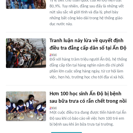
Tỷ lệ biết chữ toàn quốc của Ấn Độ hiện đạt
80,9%. Tuy nhiên, đằng sau đấy là những vết
nứt sâu sắc về giới tính và địa lý, phơi bày
những bất công kéo dài trong hệ thống giáo
dục nước này.
Tranh luận nảy lửa về quyết định
điều tra đẳng cấp dân số tại Ấn Độ
Đối với hàng trăm triệu người Ấn Độ, hệ thống
đẳng cấp tồn tại hàng nghìn năm đã chi phối
phần lớn cuộc sống hàng ngày, từ cơ hội làm
việc, hẹn hò, trường học cho tới địa vị xã hội.
Hơn 100 học sinh Ấn Độ bị bệnh
sau bữa trưa có rắn chết trong nồi
Một cuộc điều tra đang được tiến hành tại Ấn
Độ sau khi có báo cáo về việc hơn 100 trẻ em
bị bệnh sau khi ăn bữa trưa tại trường.