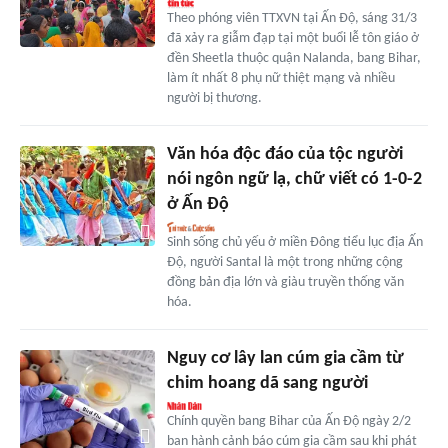
Theo phóng viên TTXVN tại Ấn Độ, sáng 31/3
đã xảy ra giẫm đạp tại một buổi lễ tôn giáo ở
đền Sheetla thuộc quận Nalanda, bang Bihar,
làm ít nhất 8 phụ nữ thiệt mạng và nhiều
người bị thương.
Văn hóa độc đáo của tộc người
nói ngôn ngữ lạ, chữ viết có 1-0-2
ở Ấn Độ
Sinh sống chủ yếu ở miền Đông tiểu lục địa Ấn
Độ, người Santal là một trong những cộng
đồng bản địa lớn và giàu truyền thống văn
hóa.
Nguy cơ lây lan cúm gia cầm từ
chim hoang dã sang người
Chính quyền bang Bihar của Ấn Độ ngày 2/2
ban hành cảnh báo cúm gia cầm sau khi phát