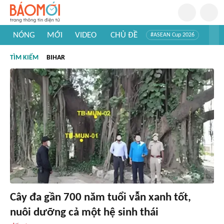
NÓNG
MỚI
VIDEO
CHỦ ĐỀ
#ASEAN Cup 2026
#Trí tuệ nhân tạo
#Mỹ - Iran
#Khám phá Việt Nam
TÌM KIẾM
BIHAR
#Khám phá thế giới
Cây đa gần 700 năm tuổi vẫn xanh tốt,
nuôi dưỡng cả một hệ sinh thái