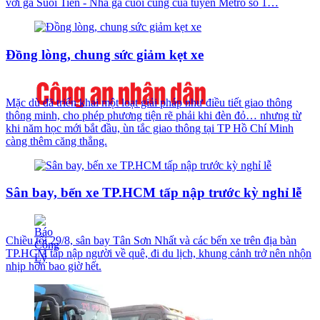
với ga Suối Tiên - Nhà ga cuối cùng của tuyến Metro số 1…
Đồng lòng, chung sức giảm kẹt xe
Mặc dù đã triển khai một loạt giải pháp như điều tiết giao thông
thông minh, cho phép phương tiện rẽ phải khi đèn đỏ… nhưng từ
khi năm học mới bắt đầu, ùn tắc giao thông tại TP Hồ Chí Minh
càng thêm căng thẳng.
Sân bay, bến xe TP.HCM tấp nập trước kỳ nghỉ lễ
Chiều tối 29/8, sân bay Tân Sơn Nhất và các bến xe trên địa bàn
TP.HCM tấp nập người về quê, đi du lịch, khung cảnh trở nên nhộn
nhịp hơn bao giờ hết.