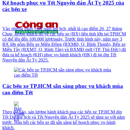
Kế hoạch phục vụ Tết Nguyên đán Ất Tỵ 2025 của
các bến xe
Vào những ngày cuối năm âm lịch, nhất là cao điểm 26, 27 tháng
Chạp, lượng khách đổ về các bến xe (BX) liên tỉnh lớn tại TPHCM
có thể lên đến 100.000 lượt/ngày. Trước tình hình này, năm nay 3
BX lớn gồm Bến xe Miền Đông (BXMĐ, Q. Bình Thạnh), Bến xe
Miền Tây (BXMT, Q. Bình Tân) và BXMĐ mới (TP. Thủ Đức) đã
đưa ra kế hoạch (KH) phục vụ hành khách (HK) đi lại dịp Tết
Nguyên đán Ất Tỵ 2025.
Các bến xe TP.HCM sẵn sàng phục vụ khách mùa
cao điểm Tết
Theo dự báo, sản lượng hành khách qua các bến xe TP.HCM dịp
Tết Dương lịch và Tết Nguyên đán Ất Tỵ 2025 sẽ tăng so với năm
trước. Hầu hết các bến xe đã sẵn sàng kế hoạch phục vụ hành
khách.