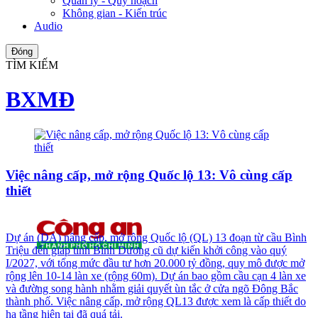
Quản lý - Quy hoạch
Không gian - Kiến trúc
Audio
Đóng
TÌM KIẾM
BXMĐ
Việc nâng cấp, mở rộng Quốc lộ 13: Vô cùng cấp
thiết
Dự án (DA) nâng cấp, mở rộng Quốc lộ (QL) 13 đoạn từ cầu Bình
Triệu đến giáp tỉnh Bình Dương cũ dự kiến khởi công vào quý
I/2027, với tổng mức đầu tư hơn 20.000 tỷ đồng, quy mô được mở
rộng lên 10-14 làn xe (rộng 60m). Dự án bao gồm cầu cạn 4 làn xe
và đường song hành nhằm giải quyết ùn tắc ở cửa ngõ Đông Bắc
thành phố. Việc nâng cấp, mở rộng QL13 được xem là cấp thiết do
hạ tầng hiện tại đã quá tải.