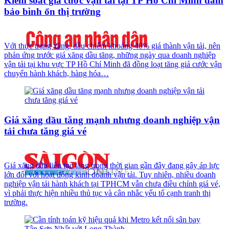
Kiểm soát giá cước vận tải tại TP Hồ Chí Minh đảm
bảo bình ổn thị trường
Với thực trạng xăng, dầu chiếm khoảng 40% giá thành vận tải, nên
phản ứng trước giá xăng dầu tăng, những ngày qua doanh nghiệp
vận tải tại khu vực TP Hồ Chí Minh đã đồng loạt tăng giá cước vận
chuyển hành khách, hàng hóa…
Giá xăng dầu tăng mạnh nhưng doanh nghiệp vận
tải chưa tăng giá vé
Giá xăng dầu liên tục tăng trong thời gian gần đây đang gây áp lực
lớn đối với hoạt động kinh doanh vận tải. Tuy nhiên, nhiều doanh
nghiệp vận tải hành khách tại TPHCM vẫn chưa điều chỉnh giá vé,
vì phải thực hiện nhiều thủ tục và cân nhắc yếu tố cạnh tranh thị
trường.