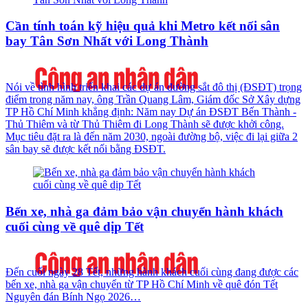
Cần tính toán kỹ hiệu quả khi Metro kết nối sân
bay Tân Sơn Nhất với Long Thành
Nói về tình hình triển khai các dự án đường sắt đô thị (ĐSĐT) trọng
điểm trong năm nay, ông Trần Quang Lâm, Giám đốc Sở Xây dựng
TP Hồ Chí Minh khẳng định: Năm nay Dự án ĐSĐT Bến Thành -
Thủ Thiêm và từ Thủ Thiêm đi Long Thành sẽ được khởi công.
Mục tiêu đặt ra là đến năm 2030, ngoài đường bộ, việc đi lại giữa 2
sân bay sẽ được kết nối bằng ĐSĐT.
Bến xe, nhà ga đảm bảo vận chuyển hành khách
cuối cùng về quê dịp Tết
Đến cuối ngày 28 Tết, những hành khách cuối cùng đang được các
bến xe, nhà ga vận chuyển từ TP Hồ Chí Minh về quê đón Tết
Nguyên đán Bính Ngọ 2026…