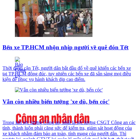
Bến xe TP.HCM nhộn nhịp người về quê đón Tết
Thời điểm cận Tết, người dân bắt đầu đổ về quê khiến các bến xe
tại TP.HCM đông đúc, tuy nhiên các bến xe đã sẵn sàng mọi điều
kiện để phục vụ hành khách dịp cao điểm.
Vẫn còn nhiều biến tướng 'xe dù, bến cóc'
Trong khi lực lượng Công an, nhất là lực lượng CSGT Công an các
tỉnh, thành luôn phải căng sức để kiểm tra, giám sát hoạt động của
xe khách nhằm đảm bảo an toàn, tính mạng của người dân. Thì