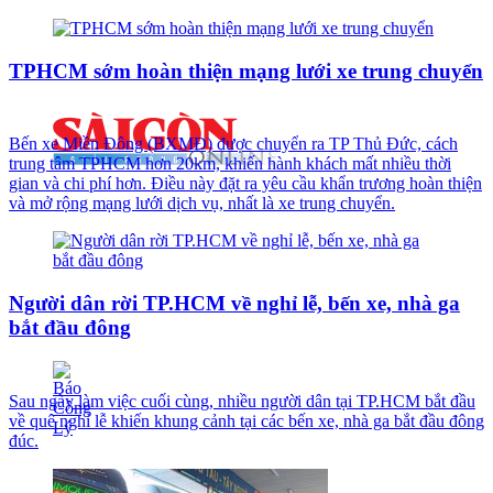
TPHCM sớm hoàn thiện mạng lưới xe trung chuyển
Bến xe Miền Đông (BXMĐ) được chuyển ra TP Thủ Đức, cách
trung tâm TPHCM hơn 20km, khiến hành khách mất nhiều thời
gian và chi phí hơn. Điều này đặt ra yêu cầu khẩn trương hoàn thiện
và mở rộng mạng lưới dịch vụ, nhất là xe trung chuyển.
Người dân rời TP.HCM về nghỉ lễ, bến xe, nhà ga
bắt đầu đông
Sau ngày làm việc cuối cùng, nhiều người dân tại TP.HCM bắt đầu
về quê nghỉ lễ khiến khung cảnh tại các bến xe, nhà ga bắt đầu đông
đúc.