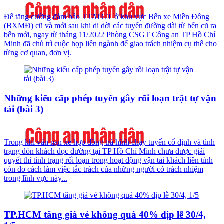
Để tăng cường đảm bảo TTATGT ở khu vực Bến xe Miền Đông
(BXMĐ) cũ và mới sau khi di dời các tuyến đường dài từ bến cũ ra
bến mới, ngay từ tháng 11/2022 Phòng CSGT Công an TP Hồ Chí
Minh đã chủ trì cuộc họp liên ngành để giao trách nhiệm cụ thể cho
từng cơ quan, đơn vị.
Những kiểu cấp phép tuyến gây rối loạn trật tự vận
tải (bài 3)
Trong khi vấn nạn xe hợp đồng trá hình chạy tuyến cố định và tình
trạng đón khách dọc đường tại TP Hồ Chí Minh chưa được giải
quyết thì tình trạng rối loạn trong hoạt động vận tải khách liên tỉnh
còn do cách làm việc tắc trách của những người có trách nhiệm
trong lĩnh vực này...
TP.HCM tăng giá vé không quá 40% dịp lễ 30/4,