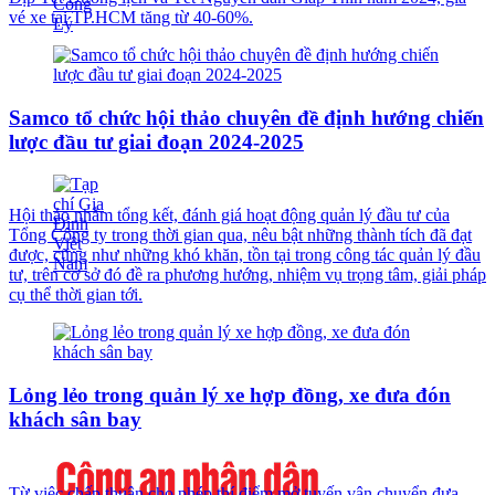
vé xe tại TP.HCM tăng từ 40-60%.
Samco tổ chức hội thảo chuyên đề định hướng chiến
lược đầu tư giai đoạn 2024-2025
Hội thảo nhằm tổng kết, đánh giá hoạt động quản lý đầu tư của
Tổng Công ty trong thời gian qua, nêu bật những thành tích đã đạt
được, cũng như những khó khăn, tồn tại trong công tác quản lý đầu
tư, trên cơ sở đó đề ra phương hướng, nhiệm vụ trọng tâm, giải pháp
cụ thể thời gian tới.
Lỏng lẻo trong quản lý xe hợp đồng, xe đưa đón
khách sân bay
Từ việc chấp thuận cho phép thí điểm mở tuyến vận chuyển đưa