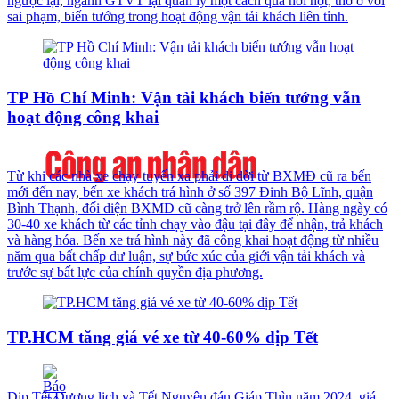
ngược lại, ngành GTVT lại quản lý một cách quá hời hợt, thờ ơ với
sai phạm, biến tướng trong hoạt động vận tải khách liên tỉnh.
TP Hồ Chí Minh: Vận tải khách biến tướng vẫn
hoạt động công khai
Từ khi các nhà xe chạy tuyến xa phải di dời từ BXMĐ cũ ra bến
mới đến nay, bến xe khách trá hình ở số 397 Đinh Bộ Lĩnh, quận
Bình Thạnh, đối diện BXMĐ cũ càng trở lên rầm rộ. Hàng ngày có
30-40 xe khách từ các tỉnh chạy vào đậu tại đây để nhận, trả khách
và hàng hóa. Bến xe trá hình này đã công khai hoạt động từ nhiều
năm qua bất chấp dư luận, sự bức xúc của giới vận tải khách và
trước sự bất lực của chính quyền địa phương.
TP.HCM tăng giá vé xe từ 40-60% dịp Tết
Dịp Tết Dương lịch và Tết Nguyên đán Giáp Thìn năm 2024, giá