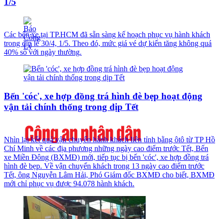
1/5
Các bến xe tại TP.HCM đã sẵn sàng kế hoạch phục vụ hành khách
trong dịp lễ 30/4, 1/5. Theo đó, mức giá vé dự kiến tăng không quá
40% so với ngày thường.
Bến 'cóc', xe hợp đồng trá hình đè bẹp hoạt động
vận tải chính thống trong dịp Tết
Nhìn lại kết quả vận chuyển hành khách liên tỉnh bằng ôtô từ TP Hồ
Chí Minh về các địa phương những ngày cao điểm trước Tết, Bến
xe Miền Đông (BXMĐ) mới, tiếp tục bị bến 'cóc', xe hợp đồng trá
hình đè bẹp. Về vận chuyển khách trong 13 ngày cao điểm trước
Tết, ông Nguyễn Lâm Hải, Phó Giám đốc BXMĐ cho biết, BXMĐ
mới chỉ phục vụ được 94.078 hành khách.