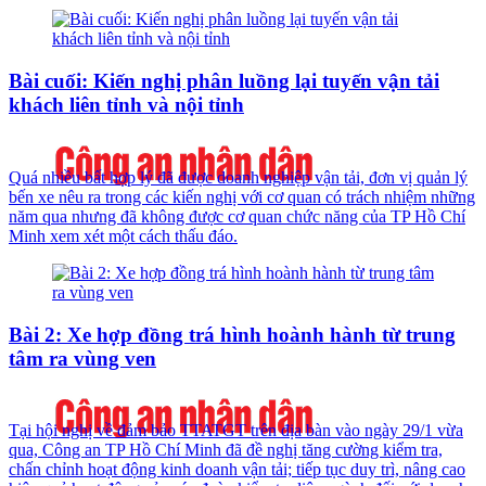
Bài cuối: Kiến nghị phân luồng lại tuyến vận tải
khách liên tỉnh và nội tỉnh
Quá nhiều bất hợp lý đã được doanh nghiệp vận tải, đơn vị quản lý
bến xe nêu ra trong các kiến nghị với cơ quan có trách nhiệm những
năm qua nhưng đã không được cơ quan chức năng của TP Hồ Chí
Minh xem xét một cách thấu đáo.
Bài 2: Xe hợp đồng trá hình hoành hành từ trung
tâm ra vùng ven
Tại hội nghị về đảm bảo TTATGT trên địa bàn vào ngày 29/1 vừa
qua, Công an TP Hồ Chí Minh đã đề nghị tăng cường kiểm tra,
chấn chỉnh hoạt động kinh doanh vận tải; tiếp tục duy trì, nâng cao