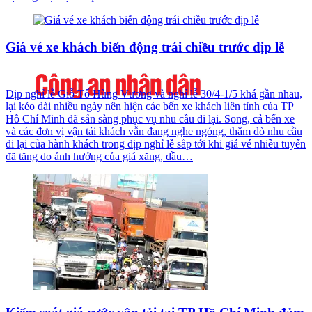
Giá vé xe khách biến động trái chiều trước dịp lễ
Dịp nghỉ lễ Giỗ Tổ Hùng Vương và nghỉ lễ 30/4-1/5 khá gần nhau,
lại kéo dài nhiều ngày nên hiện các bến xe khách liên tỉnh của TP
Hồ Chí Minh đã sẵn sàng phục vụ nhu cầu đi lại. Song, cả bến xe
và các đơn vị vận tải khách vẫn đang nghe ngóng, thăm dò nhu cầu
đi lại của hành khách trong dịp nghỉ lễ sắp tới khi giá vé nhiều tuyến
đã tăng do ảnh hưởng của giá xăng, dầu…