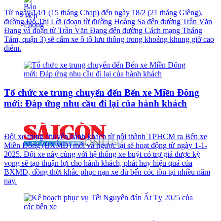
Từ ngày 14/1 (15 tháng Chạp) đến ngày 18/2 (21 tháng Giêng),
đường Đỗ Thị Lời (đoạn từ đường Hoàng Sa đến đường Trần Văn
Đang và đoạn từ Trần Văn Đang đến đường Cách mạng Tháng
Tám, quận 3) sẽ cấm xe ô tô lưu thông trong khoảng khung giờ cao
điểm.
Tổ chức xe trung chuyển đến Bến xe Miền Đông
mới: Đáp ứng nhu cầu đi lại của hành khách
Đội xe trung chuyển hành khách từ nội thành TPHCM ra Bến xe
Miền Đông (BXMĐ) mới và ngược lại sẽ hoạt động từ ngày 1-1-
2025. Đội xe này cùng với hệ thống xe buýt có trợ giá được kỳ
vọng sẽ tạo thuận lợi cho hành khách, phát huy hiệu quả của
BXMĐ, đồng thời khắc phục nạn xe dù bến cóc tồn tại nhiều năm
nay.