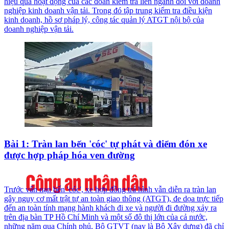
hiệu quả hoạt động của các đoàn kiểm tra liên ngành đối với doanh
nghiệp kinh doanh vận tải. Trong đó tập trung kiểm tra điều kiện
kinh doanh, hồ sơ pháp lý, công tác quản lý ATGT nội bộ của
doanh nghiệp vận tải.
Bài 1: Tràn lan bến 'cóc' tự phát và điểm đón xe
được hợp pháp hóa ven đường
Trước vấn nạn bến 'cóc', xe hợp đồng trá hình vẫn diễn ra tràn lan
gây nguy cơ mất trật tự an toàn giao thông (ATGT), đe dọa trực tiếp
đến an toàn tính mạng hành khách đi xe và người đi đường xảy ra
trên địa bàn TP Hồ Chí Minh và một số đô thị lớn của cả nước,
những năm qua Chính phủ, Bộ GTVT (nay là Bộ Xây dựng) đã chỉ