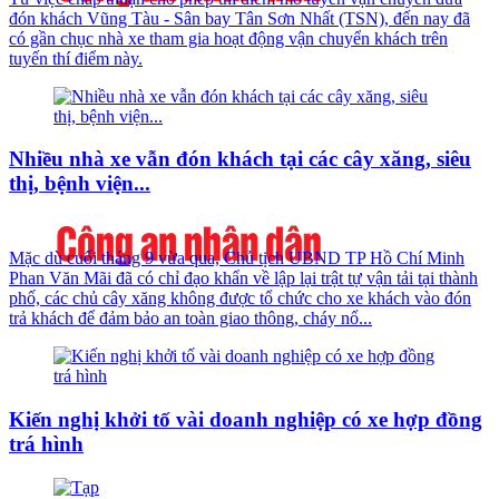
đón khách Vũng Tàu - Sân bay Tân Sơn Nhất (TSN), đến nay đã
có gần chục nhà xe tham gia hoạt động vận chuyển khách trên
tuyến thí điểm này.
Nhiều nhà xe vẫn đón khách tại các cây xăng, siêu
thị, bệnh viện...
Mặc dù cuối tháng 9 vừa qua, Chủ tịch UBND TP Hồ Chí Minh
Phan Văn Mãi đã có chỉ đạo khẩn về lập lại trật tự vận tải tại thành
phố, các chủ cây xăng không được tổ chức cho xe khách vào đón
trả khách để đảm bảo an toàn giao thông, cháy nổ...
Kiến nghị khởi tố vài doanh nghiệp có xe hợp đồng
trá hình