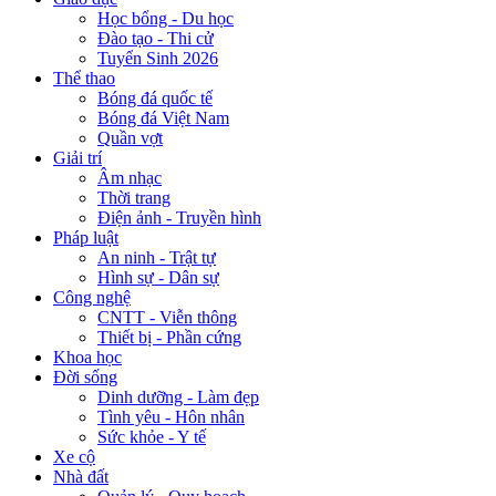
Học bổng - Du học
Đào tạo - Thi cử
Tuyển Sinh 2026
Thể thao
Bóng đá quốc tế
Bóng đá Việt Nam
Quần vợt
Giải trí
Âm nhạc
Thời trang
Điện ảnh - Truyền hình
Pháp luật
An ninh - Trật tự
Hình sự - Dân sự
Công nghệ
CNTT - Viễn thông
Thiết bị - Phần cứng
Khoa học
Đời sống
Dinh dưỡng - Làm đẹp
Tình yêu - Hôn nhân
Sức khỏe - Y tế
Xe cộ
Nhà đất