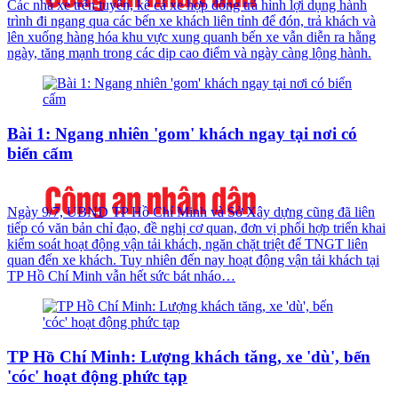
Các nhà xe trên tuyến, kể cả xe hợp đồng trá hình lợi dụng hành
trình đi ngang qua các bến xe khách liên tỉnh để đón, trả khách và
lên xuống hàng hóa khu vực xung quanh bến xe vẫn diễn ra hằng
ngày, tăng mạnh trong các dịp cao điểm và ngày càng lộng hành.
Bài 1: Ngang nhiên 'gom' khách ngay tại nơi có
biển cấm
Ngày 9/7, UBND TP Hồ Chí Minh và Sở Xây dựng cũng đã liên
tiếp có văn bản chỉ đạo, đề nghị cơ quan, đơn vị phối hợp triển khai
kiểm soát hoạt động vận tải khách, ngăn chặt triệt để TNGT liên
quan đến xe khách. Tuy nhiên đến nay hoạt động vận tải khách tại
TP Hồ Chí Minh vẫn hết sức bát nháo…
TP Hồ Chí Minh: Lượng khách tăng, xe 'dù', bến
'cóc' hoạt động phức tạp