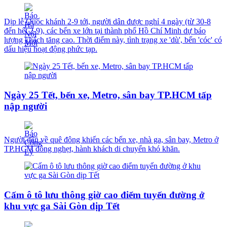
Dịp lễ Quốc khánh 2-9 tới, người dân được nghỉ 4 ngày (từ 30-8
đến hết 2-9), các bến xe lớn tại thành phố Hồ Chí Minh dự báo
lượng khách tăng cao. Thời điểm này, tình trạng xe 'dù', bến 'cóc' có
dấu hiệu hoạt động phức tạp.
Ngày 25 Tết, bến xe, Metro, sân bay TP.HCM tấp
nập người
Người dân về quê đông khiến các bến xe, nhà ga, sân bay, Metro ở
TP.HCM đông nghẹt, hành khách di chuyển khó khăn.
Cấm ô tô lưu thông giờ cao điểm tuyến đường ở
khu vực ga Sài Gòn dịp Tết