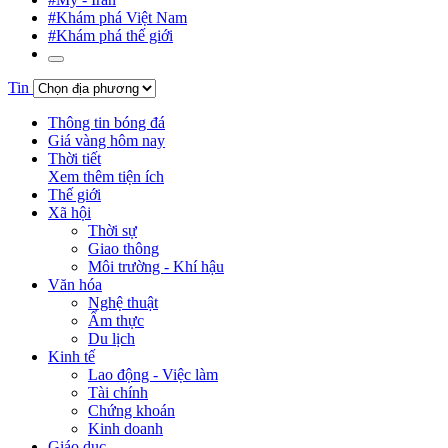
#Khám phá Việt Nam
#Khám phá thế giới
Tin
Thông tin bóng đá
Giá vàng hôm nay
Thời tiết
Xem thêm tiện ích
Thế giới
Xã hội
Thời sự
Giao thông
Môi trường - Khí hậu
Văn hóa
Nghệ thuật
Ẩm thực
Du lịch
Kinh tế
Lao động - Việc làm
Tài chính
Chứng khoán
Kinh doanh
Giáo dục