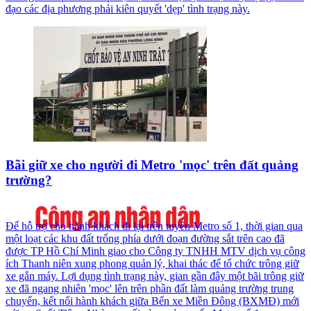
đạo các địa phương phải kiên quyết 'dẹp' tình trạng này.
Bãi giữ xe cho người đi Metro 'mọc' trên đất quảng
trường?
Để hỗ trợ cho hành khách đi lại trên tuyến Metro số 1, thời gian qua
một loạt các khu đất trống phía dưới đoạn đường sắt trên cao đã
được TP Hồ Chí Minh giao cho Công ty TNHH MTV dịch vụ công
ích Thanh niên xung phong quản lý, khai thác để tổ chức trông giữ
xe gắn máy. Lợi dụng tình trạng này, gian gần đây một bãi trông giữ
xe đã ngang nhiên 'mọc' lên trên phần đất làm quảng trường trung
chuyển, kết nối hành khách giữa Bến xe Miền Đông (BXMĐ) mới