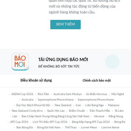
quan đến hợp tác quốc tế, xu hướng du lịch
mới và những tác động từ biến động của
ngành hàng không toàn cầu.
XEM THÊM
TẢI ỨNG DỤNG BÁO MỚI
ĐỂ KHÔNG BỎ SÓT TIN TỨC
Điều khoản sử dụng
Chính sách bảo mật
ASEAN Cup 2026
Rửa Tiền
Australia Sam Mostyn
Eo Biển Hormuz
Mũi Nghê
Australia
Saysomphone Phomvihane
Xaysomphone Phomvihane
Đại Học Bách Khoa Hà Nội
New Zealand
Iran
Liên Bang Nga
Malaysia
New Zealand Cindy Kiro
Quốc Hội Lào
Điểm Chuẩn
Trần Thanh Mẫn
Tô Lâm
Lào
Ban Chấp Hành Trung Ương Đảng Cộng Sản Việt Nam
Ukraine
Nắng Nóng
AFF Cup 2026
Lịch Thi Đấu AFF Cup 2026
Bảng Xếp Hạng AFF Cup 2026
Bóng Đá
Báo Bóng Đá
Bóng Đá Việt Nam
Thể Thao
Lionel Messi
Lamine Yamal