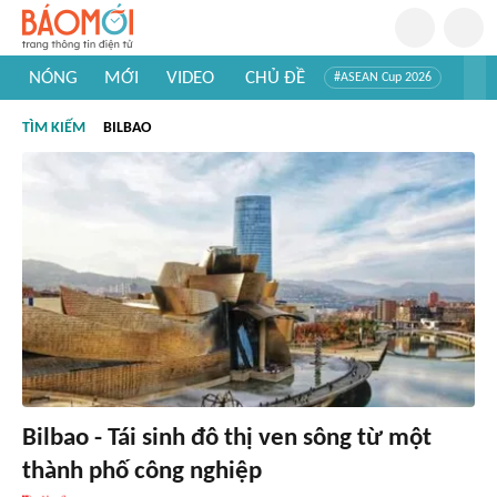
NÓNG
MỚI
VIDEO
CHỦ ĐỀ
#ASEAN Cup 2026
#Trí tuệ nhân tạo
#Mỹ - Iran
#Khám phá Việt Nam
TÌM KIẾM
BILBAO
#Khám phá thế giới
Bilbao - Tái sinh đô thị ven sông từ một
thành phố công nghiệp