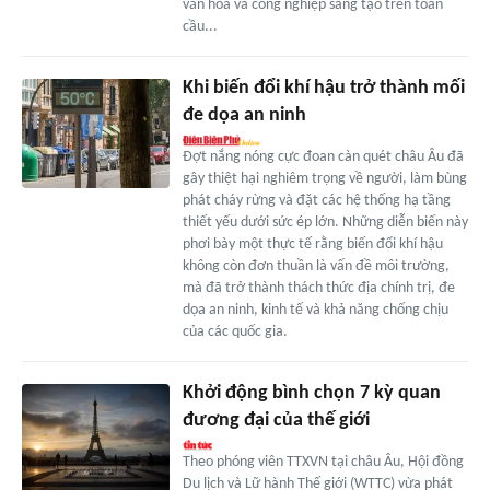
văn hóa và công nghiệp sáng tạo trên toàn
cầu...
Khi biến đổi khí hậu trở thành mối
đe dọa an ninh
Đợt nắng nóng cực đoan càn quét châu Âu đã
gây thiệt hại nghiêm trọng về người, làm bùng
phát cháy rừng và đặt các hệ thống hạ tầng
thiết yếu dưới sức ép lớn. Những diễn biến này
phơi bày một thực tế rằng biến đổi khí hậu
không còn đơn thuần là vấn đề môi trường,
mà đã trở thành thách thức địa chính trị, đe
dọa an ninh, kinh tế và khả năng chống chịu
của các quốc gia.
Khởi động bình chọn 7 kỳ quan
đương đại của thế giới
Theo phóng viên TTXVN tại châu Âu, Hội đồng
Du lịch và Lữ hành Thế giới (WTTC) vừa phát