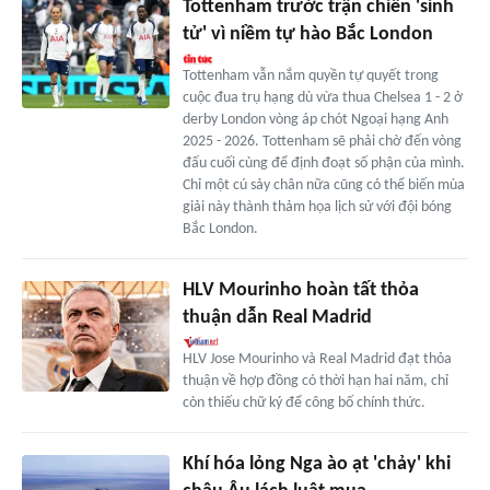
Tottenham trước trận chiến 'sinh
tử' vì niềm tự hào Bắc London
Tottenham vẫn nắm quyền tự quyết trong
cuộc đua trụ hạng dù vừa thua Chelsea 1 - 2 ở
derby London vòng áp chót Ngoại hạng Anh
2025 - 2026. Tottenham sẽ phải chờ đến vòng
đấu cuối cùng để định đoạt số phận của mình.
Chỉ một cú sảy chân nữa cũng có thể biến mùa
giải này thành thảm họa lịch sử với đội bóng
Bắc London.
HLV Mourinho hoàn tất thỏa
thuận dẫn Real Madrid
HLV Jose Mourinho và Real Madrid đạt thỏa
thuận về hợp đồng có thời hạn hai năm, chỉ
còn thiếu chữ ký để công bố chính thức.
Khí hóa lỏng Nga ào ạt 'chảy' khi