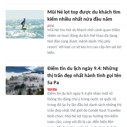
Mũi Né lọt top được du khách tìm
kiếm nhiều nhất nửa đầu năm
Mũi Né thu hút du khách nhờ cảnh quan thiên
nhiên và hoạt động du lịch thể thao đa dạng.
Nơi đây cũng được mệnh danh 'thủ phủ
resort' với loạt cơ sở lưu trú cao cấp ôm sát bờ
biển.
Điểm tin du lịch ngày 9.4: Những
thị trấn đẹp nhất hành tinh gọi tên
Sa Pa
Điểm tin du lịch ngày 9.4 ghi nhận một số
thông tin đáng chú ý trong nước và quốc tế,
trong đó Sa Pa lần đầu lọt danh sách những thị
trấn đẹp nhất thế giới do Condé Nast Traveller
bình chọn; Mũi Né lọt top xu hướng tìm kiếm
toàn cầu; cùng với đó là các diễn biến liên