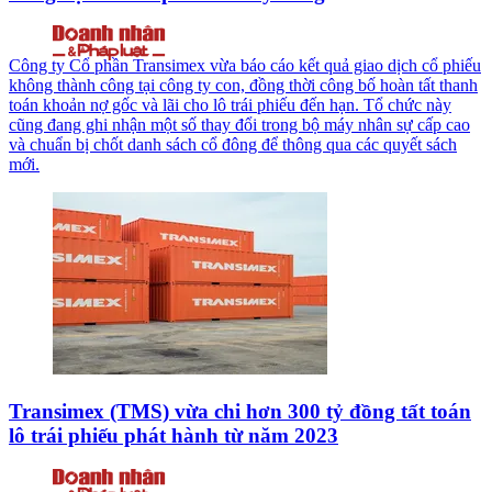
Công ty Cổ phần Transimex vừa báo cáo kết quả giao dịch cổ phiếu
không thành công tại công ty con, đồng thời công bố hoàn tất thanh
toán khoản nợ gốc và lãi cho lô trái phiếu đến hạn. Tổ chức này
cũng đang ghi nhận một số thay đổi trong bộ máy nhân sự cấp cao
và chuẩn bị chốt danh sách cổ đông để thông qua các quyết sách
mới.
Transimex (TMS) vừa chi hơn 300 tỷ đồng tất toán
lô trái phiếu phát hành từ năm 2023