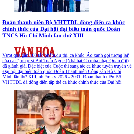
Đoàn thanh niên Bộ VHTTDL đồng diễn ca khúc
chính thức của Đại hội đại biểu toàn quốc Đoàn
TNCS Hồ Chí Minh lần thứ XIII
Vượt qua gần 100 tác phẩm dự thi, ca khúc 'Áo xanh gọi tương lai'
của ca sĩ, nhạc sĩ Bùi Tuấn Ngọc (Nhà hát Ca múa nhạc Quân đội)
đã giành giải Đặc biệt của Cuộc thi sáng tác ca khúc tuyên truyền về
Đại hội đại biểu toàn quốc Đoàn Thanh niên Cộng sản Hồ Chí
Minh lần thứ XIII, nhiệm kỳ 2026 - 2031. Đoàn thanh niên Bộ
VHTTDL đã đồng diễn tập thể ca khúc chính thức của Đại hội.