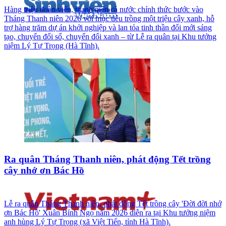
Hàng triệu đoàn viên, thanh niên cả nước chính thức bước vào
Tháng Thanh niên 2026 với mục tiêu trồng một triệu cây xanh, hỗ
trợ hàng trăm dự án khởi nghiệp và lan tỏa tinh thần đổi mới sáng
tạo, chuyển đổi số, chuyển đổi xanh – từ Lễ ra quân tại Khu tưởng
niệm Lý Tự Trọng (Hà Tĩnh).
Ra quân Tháng Thanh niên, phát động Tết trồng
cây nhớ ơn Bác Hồ
Lễ ra quân Tháng Thanh niên, phát động Tết trồng cây 'Đời đời nhớ
ơn Bác Hồ' Xuân Bính Ngọ năm 2026 diễn ra tại Khu tưởng niệm
anh hùng Lý Tự Trọng (xã Việt Tiến, tỉnh Hà Tĩnh).