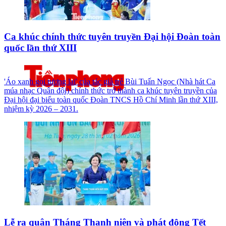
Ca khúc chính thức tuyên truyền Đại hội Đoàn toàn
quốc lần thứ XIII
'Áo xanh gọi tương lai' của tác giả trẻ Bùi Tuấn Ngọc (Nhà hát Ca
múa nhạc Quân đội) chính thức trở thành ca khúc tuyên truyền của
Đại hội đại biểu toàn quốc Đoàn TNCS Hồ Chí Minh lần thứ XIII,
nhiệm kỳ 2026 – 2031.
Lễ ra quân Tháng Thanh niên và phát động Tết