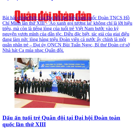
Bài hát chính thức của Đại hội đại biểu toàn quốc Đoàn TNCS Hồ
Chí Minh lần thứ XIII - 'Áo xanh gọi tương lai' không chỉ là lời hiệu
triệu, mà còn là tiếng lòng của tuổi trẻ Việt Nam bước vào kỷ
nguyên vươn mình của dân tộc. Điều đặc biệt, tác giả của giai điệu
đang làm nức lòng hàng triệu Đoàn viên cả nước ấy chính là một
quân nhân trẻ – Đại úy QNCN Bùi Tuấn Ngọc, Bí thư Đoàn cơ sở
Nhà hát Ca múa nhạc Quân đội.
Dấu ấn tuổi trẻ Quân đội tại Đại hội Đoàn toàn
quốc lần thứ XIII