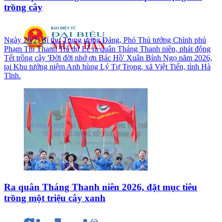
trồng cây
Ngày 28/2, Bí thư Trung ương Đảng, Phó Thủ tướng Chính phủ
Phạm Thị Thanh Trà dự Lễ ra quân Tháng Thanh niên, phát động
Tết trồng cây 'Đời đời nhớ ơn Bác Hồ' Xuân Bính Ngọ năm 2026,
tại Khu tưởng niệm Anh hùng Lý Tự Trọng, xã Việt Tiến, tỉnh Hà
Tĩnh.
Ra quân Tháng Thanh niên 2026, đặt mục tiêu
trồng một triệu cây xanh