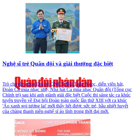
Nghệ sĩ trẻ Quân đội và giải thưởng đặc biệt
Trò chuyện cùng Đại úy QNCN Bùi Tuấn Ngọc, diễn viên hát,
Đoàn Ca múa nhạc nhẹ, Nhà hát Ca múa nhạc Quân đội (Tổng cục
Chính trị) sau khi anh giành giải đặc biệt Cuộc thi sáng tác ca khúc
tuyên truyền về Đại hội Đoàn toàn quốc lần thứ XIII với ca khúc
'Áo xanh gọi tương lai' mới thấy hết được sức trẻ, bầu nhiệt huyết
của chàng thanh niên-nghệ sĩ áo lính trong thời đại mới.