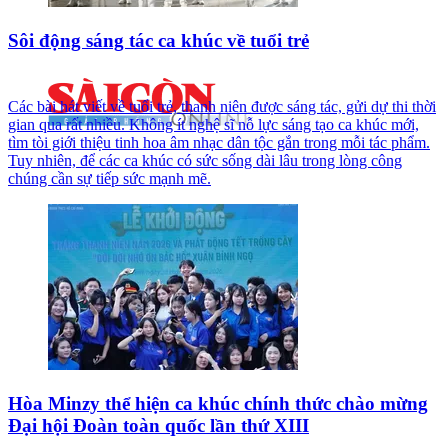
Sôi động sáng tác ca khúc về tuổi trẻ
Các bài hát viết về tuổi trẻ, thanh niên được sáng tác, gửi dự thi thời
gian qua rất nhiều. Không ít nghệ sĩ nỗ lực sáng tạo ca khúc mới,
tìm tòi giới thiệu tinh hoa âm nhạc dân tộc gắn trong mỗi tác phẩm.
Tuy nhiên, để các ca khúc có sức sống dài lâu trong lòng công
chúng cần sự tiếp sức mạnh mẽ.
Hòa Minzy thể hiện ca khúc chính thức chào mừng
Đại hội Đoàn toàn quốc lần thứ XIII