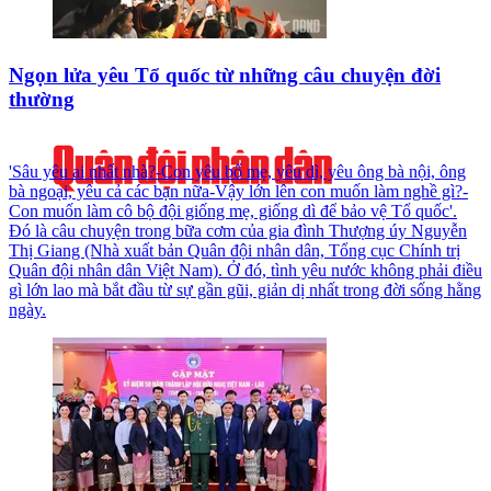
Ngọn lửa yêu Tổ quốc từ những câu chuyện đời
thường
'Sâu yêu ai nhất nhà?-Con yêu bố mẹ, yêu dì, yêu ông bà nội, ông
bà ngoại, yêu cả các bạn nữa-Vậy lớn lên con muốn làm nghề gì?-
Con muốn làm cô bộ đội giống mẹ, giống dì để bảo vệ Tổ quốc'.
Đó là câu chuyện trong bữa cơm của gia đình Thượng úy Nguyễn
Thị Giang (Nhà xuất bản Quân đội nhân dân, Tổng cục Chính trị
Quân đội nhân dân Việt Nam). Ở đó, tình yêu nước không phải điều
gì lớn lao mà bắt đầu từ sự gần gũi, giản dị nhất trong đời sống hằng
ngày.