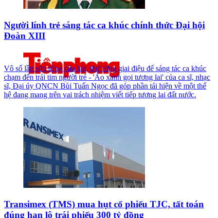
Người lính trẻ sáng tác ca khúc chính thức Đại hội
Đoàn XIII
Vô số lần sửa từng câu hát, thử từng giai điệu để sáng tác ca khúc
chạm đến trái tim người trẻ - 'Áo xanh gọi tương lai' của ca sĩ, nhạc
sĩ, Đại úy QNCN Bùi Tuấn Ngọc đã góp phần tái hiện về một thế
hệ đang mang trên vai trách nhiệm viết tiếp tương lai đất nước.
Transimex (TMS) mua hụt cổ phiếu TJC, tất toán
đúng hạn lô trái phiếu 300 tỷ đồng