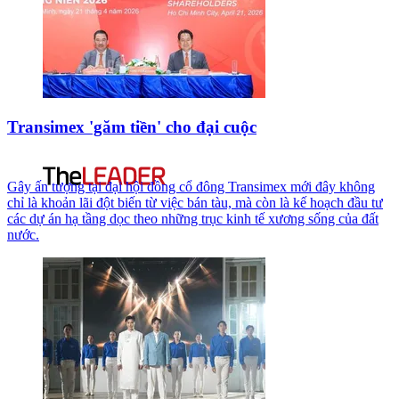
Transimex 'găm tiền' cho đại cuộc
Gây ấn tượng tại đại hội đồng cổ đông Transimex mới đây không
chỉ là khoản lãi đột biến từ việc bán tàu, mà còn là kế hoạch đầu tư
các dự án hạ tầng dọc theo những trục kinh tế xương sống của đất
nước.