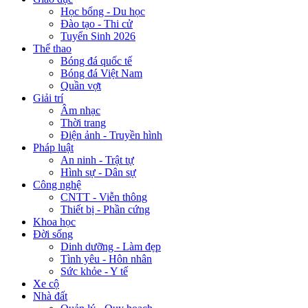
Học bổng - Du học
Đào tạo - Thi cử
Tuyển Sinh 2026
Thể thao
Bóng đá quốc tế
Bóng đá Việt Nam
Quần vợt
Giải trí
Âm nhạc
Thời trang
Điện ảnh - Truyền hình
Pháp luật
An ninh - Trật tự
Hình sự - Dân sự
Công nghệ
CNTT - Viễn thông
Thiết bị - Phần cứng
Khoa học
Đời sống
Dinh dưỡng - Làm đẹp
Tình yêu - Hôn nhân
Sức khỏe - Y tế
Xe cộ
Nhà đất