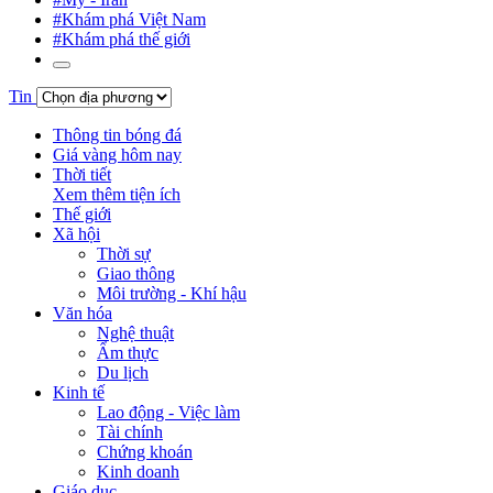
#Khám phá Việt Nam
#Khám phá thế giới
Tin
Thông tin bóng đá
Giá vàng hôm nay
Thời tiết
Xem thêm tiện ích
Thế giới
Xã hội
Thời sự
Giao thông
Môi trường - Khí hậu
Văn hóa
Nghệ thuật
Ẩm thực
Du lịch
Kinh tế
Lao động - Việc làm
Tài chính
Chứng khoán
Kinh doanh
Giáo dục