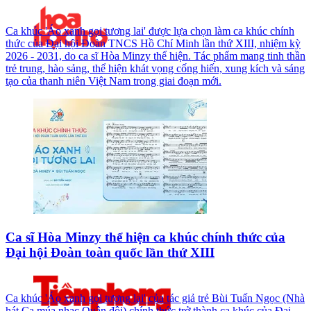
Ca khúc 'Áo xanh gọi tương lai' được lựa chọn làm ca khúc chính
thức của Đại hội Đoàn TNCS Hồ Chí Minh lần thứ XIII, nhiệm kỳ
2026 - 2031, do ca sĩ Hòa Minzy thể hiện. Tác phẩm mang tinh thần
trẻ trung, hào sảng, thể hiện khát vọng cống hiến, xung kích và sáng
tạo của thanh niên Việt Nam trong giai đoạn mới.
Ca sĩ Hòa Minzy thể hiện ca khúc chính thức của
Đại hội Đoàn toàn quốc lần thứ XIII
Ca khúc 'Áo xanh gọi tương lai' của tác giả trẻ Bùi Tuấn Ngọc (Nhà
hát Ca múa nhạc Quân đội) chính thức trở thành ca khúc của Đại