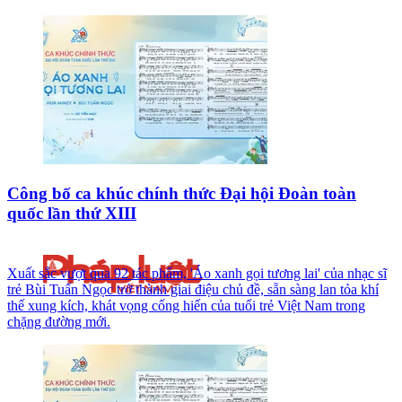
Công bố ca khúc chính thức Đại hội Đoàn toàn
quốc lần thứ XIII
Xuất sắc vượt qua 92 tác phẩm, 'Áo xanh gọi tương lai' của nhạc sĩ
trẻ Bùi Tuấn Ngọc trở thành giai điệu chủ đề, sẵn sàng lan tỏa khí
thế xung kích, khát vọng cống hiến của tuổi trẻ Việt Nam trong
chặng đường mới.