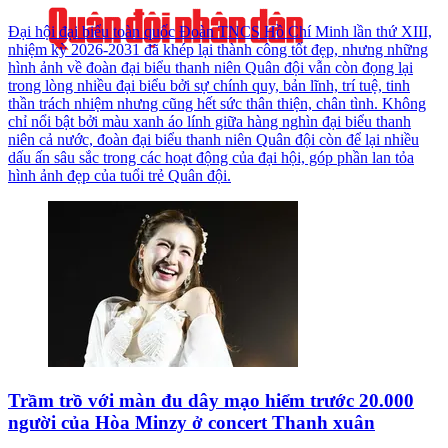
Đại hội đại biểu toàn quốc Đoàn TNCS Hồ Chí Minh lần thứ XIII,
nhiệm kỳ 2026-2031 đã khép lại thành công tốt đẹp, nhưng những
hình ảnh về đoàn đại biểu thanh niên Quân đội vẫn còn đọng lại
trong lòng nhiều đại biểu bởi sự chính quy, bản lĩnh, trí tuệ, tinh
thần trách nhiệm nhưng cũng hết sức thân thiện, chân tình. Không
chỉ nổi bật bởi màu xanh áo lính giữa hàng nghìn đại biểu thanh
niên cả nước, đoàn đại biểu thanh niên Quân đội còn để lại nhiều
dấu ấn sâu sắc trong các hoạt động của đại hội, góp phần lan tỏa
hình ảnh đẹp của tuổi trẻ Quân đội.
Trầm trồ với màn đu dây mạo hiểm trước 20.000
người của Hòa Minzy ở concert Thanh xuân