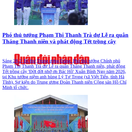
Phó thủ tướng Phạm Thị Thanh Trà dự Lễ ra quân
Tháng Thanh niên và phát động Tết trồng cây
Sáng 28-2, Bí thư Trung ương Đảng, Phó thủ tướng Chính phủ
Phạm Thị Thanh Trà dự Lễ ra quân Tháng Thanh niên, phát động
Tết trồng cây 'Đời đời nhớ ơn Bác Hồ' Xuân Bính Ngọ năm 2026,
tại Khu tưởng niệm anh hùng Lý Tự Trọng (xã Việt Tiến, tỉnh Hà
Tĩnh). Sự kiện do Trung ương Đoàn Thanh niên Cộng sản Hồ Chí
Minh tổ chức.