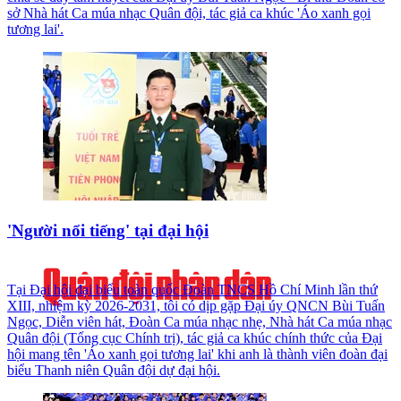
sở Nhà hát Ca múa nhạc Quân đội, tác giả ca khúc 'Áo xanh gọi
tương lai'.
'Người nổi tiếng' tại đại hội
Tại Đại hội đại biểu toàn quốc Đoàn TNCS Hồ Chí Minh lần thứ
XIII, nhiệm kỳ 2026-2031, tôi có dịp gặp Đại úy QNCN Bùi Tuấn
Ngọc, Diễn viên hát, Đoàn Ca múa nhạc nhẹ, Nhà hát Ca múa nhạc
Quân đội (Tổng cục Chính trị), tác giả ca khúc chính thức của Đại
hội mang tên 'Áo xanh gọi tương lai' khi anh là thành viên đoàn đại
biểu Thanh niên Quân đội dự đại hội.