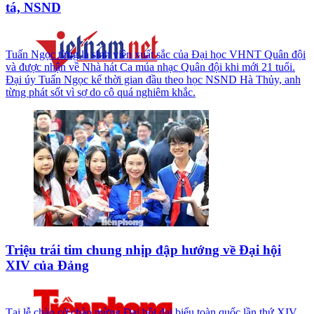
tá, NSND
Tuấn Ngọc từng là sinh viên xuất sắc của Đại học VHNT Quân đội
và được nhận về Nhà hát Ca múa nhạc Quân đội khi mới 21 tuổi.
Đại úy Tuấn Ngọc kể thời gian đầu theo học NSND Hà Thủy, anh
từng phát sốt vì sợ do cô quá nghiêm khắc.
Triệu trái tim chung nhịp đập hướng về Đại hội
XIV của Đảng
Tại lễ chào cờ chào mừng Đại hội đại biểu toàn quốc lần thứ XIV