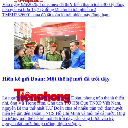
Vào ngày 9/6/2026, Transimex đã thực hiện thanh toán 300 tỷ đồng
tiền gốc và hơn 15,7 tỷ đồng lãi cho lô trái phiếu mã
TMSH2326001, qua đó tất toán lô trái phiếu này đúng hạn.
Hiến kế gửi Đoàn: Một thế hệ mới đã trỗi dậy
Là người luôn tâm huyết với công tác Đoàn, phong trào thanh thiếu
nhi, ông Vũ Trọng Kim, Chủ tịch T.Ư Hội Cựu TNXP Việt Nam,
nguyên Bí thư thứ nhất T.Ư Đoàn chia sẻ nhiều trăn trở, tâm huyết,
hiến kế gửi đến Đoàn TNCS Hồ Chí Minh và tuổi trẻ cả nước. Ông
tin tưởng một thế hệ trẻ mới đã trỗi dậy, sẵn sàng bước vào kỷ
nguyên đất nước hùng cường, thịnh vượng.