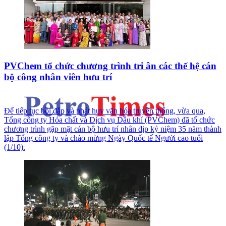
PVChem tổ chức chương trình tri ân các thế hệ cán
bộ công nhân viên hưu trí
Để tiếp tục bồi đắp và phát huy văn hóa truyền thống, vừa qua,
Tổng công ty Hóa chất và Dịch vụ Dầu khí (PVChem) đã tổ chức
chương trình gặp mặt cán bộ hưu trí nhân dịp kỷ niệm 35 năm thành
lập Tổng công ty và chào mừng Ngày Quốc tế Người cao tuổi
(1/10).