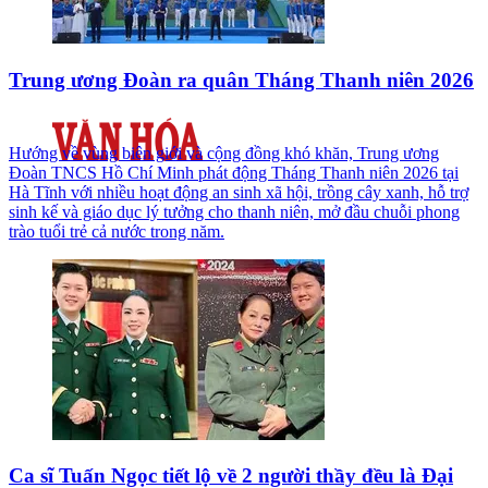
Trung ương Đoàn ra quân Tháng Thanh niên 2026
Hướng về vùng biên giới và cộng đồng khó khăn, Trung ương
Đoàn TNCS Hồ Chí Minh phát động Tháng Thanh niên 2026 tại
Hà Tĩnh với nhiều hoạt động an sinh xã hội, trồng cây xanh, hỗ trợ
sinh kế và giáo dục lý tưởng cho thanh niên, mở đầu chuỗi phong
trào tuổi trẻ cả nước trong năm.
Ca sĩ Tuấn Ngọc tiết lộ về 2 người thầy đều là Đại