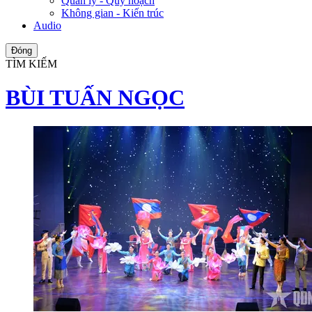
Quản lý - Quy hoạch
Không gian - Kiến trúc
Audio
Đóng
TÌM KIẾM
BÙI TUẤN NGỌC