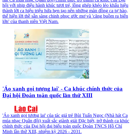
hội với nhịp điệu hành khúc tươi trẻ, lồng ghép khéo léo khẩu hiệu
thành lời ca hiệu triệu hứa hẹn tạo nên những màn đồng ca tự hào,
thể hiện lời thề sẵn sàng chinh phục ước mơ và 'căng buồm ra biển
lớn' của thanh niên Việt Nam.
'Áo xanh gọi tương lai' - Ca khúc chính thức của
Đại hội Đoàn toàn quốc lần thứ XIII
'Áo xanh gọi tương lai' của tác giả trẻ Bùi Tuấn Ngọc (Nhà hát Ca
múa nhạc Quân đội) xuất sắc giành giải Đặc biệt, trở thành ca khúc
chính thức của Đại hội đại biểu toàn quốc Đoàn TNCS Hồ Chí
Minh lần thứ XIII, nhiệm kỳ 2026 - 2031.