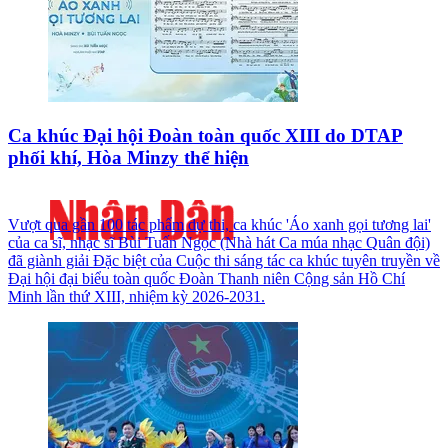
Ca khúc Đại hội Đoàn toàn quốc XIII do DTAP
phối khí, Hòa Minzy thể hiện
Vượt qua gần 100 tác phẩm dự thi, ca khúc 'Áo xanh gọi tương lai'
của ca sĩ, nhạc sĩ Bùi Tuấn Ngọc (Nhà hát Ca múa nhạc Quân đội)
đã giành giải Đặc biệt của Cuộc thi sáng tác ca khúc tuyên truyền về
Đại hội đại biểu toàn quốc Đoàn Thanh niên Cộng sản Hồ Chí
Minh lần thứ XIII, nhiệm kỳ 2026-2031.