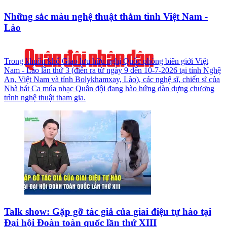
Những sắc màu nghệ thuật thắm tình Việt Nam -
Lào
Trong khuôn khổ Giao lưu hữu nghị Quốc phòng biên giới Việt
Nam - Lào lần thứ 3 (diễn ra từ ngày 9 đến 10-7-2026 tại tỉnh Nghệ
An, Việt Nam và tỉnh Bolykhamxay, Lào), các nghệ sĩ, chiến sĩ của
Nhà hát Ca múa nhạc Quân đội đang hào hứng dàn dựng chương
trình nghệ thuật tham gia.
Talk show: Gặp gỡ tác giả của giai điệu tự hào tại
Đại hội Đoàn toàn quốc lần thứ XIII