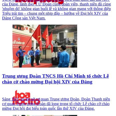
của Đảng, lãnh đạo T.Ư Đoàn cùng đoàn viên, thanh niên đã cùng
'nhuộm đỏ' không gian buổi lễ và không gian mạng với thông điệp
Triệu trái tim – chung một nhịp đập – hướng về Đại hội XIV của
Đảng Cộng sản Việt Nam.
Trung ương Đoàn TNCS Hồ Chí Minh tổ chức Lễ
chào cờ chào mừng Đại hội XIV của Đảng
Sáng 19/1, tại trụ sở cơ quan Trung ương Đoàn, Đoàn Thanh niên
cơ quan Trung ương Đoàn đã long trọng tổ chức Lễ chào cờ chào
mừng Đại hội đại biểu toàn quốc lần thứ XIV của Đảng.