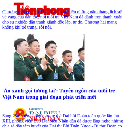
Chương một concert Thanh xuân tái hiện những năm tháng lịch sử
vẻ vang của dân tộc, nơi tuổi trẻ Việt Nam đã dành trọn thanh xuân
cho sự nghiệp đấu tranh giành độc lập, tự do. Chương hai mang
không khí trẻ trung, sôi nổi.
'Áo xanh gọi tương lai': Tuyên ngôn của tuổi trẻ
Việt Nam trong giai đoạn phát triển mới
Sáng 25/6, bên lề phiên trọng thể Đại hội Đoàn toàn quốc lần thứ
XIII, phóng viên Báo Đại biểu Nhân dân đã được lắng nghe những
chia sẻ đầy tâm huyết của Đại úy Bùi Tuấn Ngọc - Bí thư Đoàn cơ