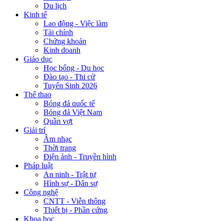
Du lịch
Kinh tế
Lao động - Việc làm
Tài chính
Chứng khoán
Kinh doanh
Giáo dục
Học bổng - Du học
Đào tạo - Thi cử
Tuyển Sinh 2026
Thể thao
Bóng đá quốc tế
Bóng đá Việt Nam
Quần vợt
Giải trí
Âm nhạc
Thời trang
Điện ảnh - Truyền hình
Pháp luật
An ninh - Trật tự
Hình sự - Dân sự
Công nghệ
CNTT - Viễn thông
Thiết bị - Phần cứng
Khoa học