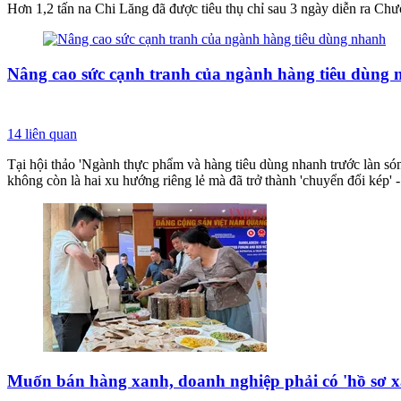
Hơn 1,2 tấn na Chi Lăng đã được tiêu thụ chỉ sau 3 ngày diễn ra Chươ
Nâng cao sức cạnh tranh của ngành hàng tiêu dùng
14
liên quan
Tại hội thảo 'Ngành thực phẩm và hàng tiêu dùng nhanh trước làn só
không còn là hai xu hướng riêng lẻ mà đã trở thành 'chuyển đổi kép' 
Muốn bán hàng xanh, doanh nghiệp phải có 'hồ sơ 