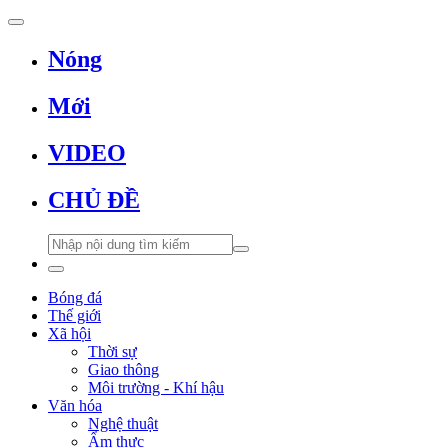
Nóng
Mới
VIDEO
CHỦ ĐỀ
Bóng đá
Thế giới
Xã hội
Thời sự
Giao thông
Môi trường - Khí hậu
Văn hóa
Nghệ thuật
Ẩm thực