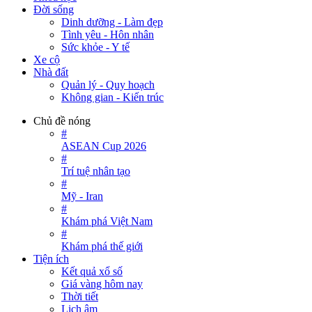
Đời sống
Dinh dưỡng - Làm đẹp
Tình yêu - Hôn nhân
Sức khỏe - Y tế
Xe cộ
Nhà đất
Quản lý - Quy hoạch
Không gian - Kiến trúc
Chủ đề nóng
#
ASEAN Cup 2026
#
Trí tuệ nhân tạo
#
Mỹ - Iran
#
Khám phá Việt Nam
#
Khám phá thế giới
Tiện ích
Kết quả xổ số
Giá vàng hôm nay
Thời tiết
Lịch âm