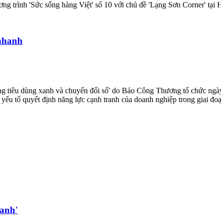
ng trình 'Sức sống hàng Việt' số 10 với chủ đề 'Lạng Sơn Corner' tại 
 nhanh
ng tiêu dùng xanh và chuyển đổi số' do Báo Công Thương tổ chức ngày
- yếu tố quyết định năng lực cạnh tranh của doanh nghiệp trong giai đo
xanh'