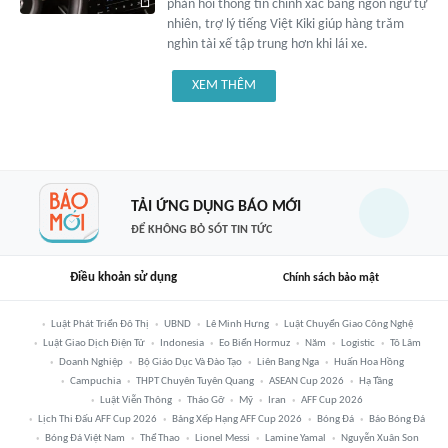
phản hồi thông tin chính xác bằng ngôn ngữ tự
nhiên, trợ lý tiếng Việt Kiki giúp hàng trăm
nghìn tài xế tập trung hơn khi lái xe.
XEM THÊM
TẢI ỨNG DỤNG BÁO MỚI
ĐỂ KHÔNG BỎ SÓT TIN TỨC
Điều khoản sử dụng
Chính sách bảo mật
Luật Phát Triển Đô Thị
UBND
Lê Minh Hưng
Luật Chuyển Giao Công Nghệ
Luật Giao Dịch Điện Tử
Indonesia
Eo Biển Hormuz
Năm
Logistic
Tô Lâm
Doanh Nghiệp
Bộ Giáo Dục Và Đào Tạo
Liên Bang Nga
Huấn Hoa Hồng
Campuchia
THPT Chuyên Tuyên Quang
ASEAN Cup 2026
Hạ Tầng
Luật Viễn Thông
Tháo Gỡ
Mỹ
Iran
AFF Cup 2026
Lịch Thi Đấu AFF Cup 2026
Bảng Xếp Hạng AFF Cup 2026
Bóng Đá
Báo Bóng Đá
Bóng Đá Việt Nam
Thể Thao
Lionel Messi
Lamine Yamal
Nguyễn Xuân Son