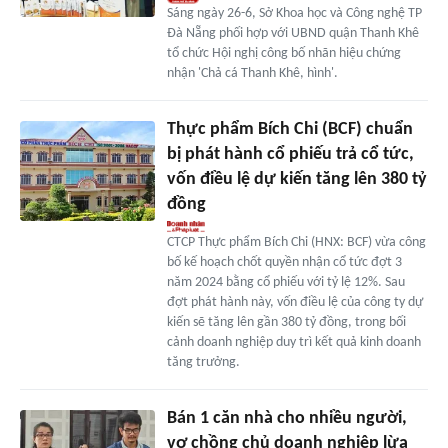
Sáng ngày 26-6, Sở Khoa học và Công nghệ TP
Đà Nẵng phối hợp với UBND quận Thanh Khê
tổ chức Hội nghị công bố nhãn hiệu chứng
nhận 'Chả cá Thanh Khê, hình'.
Thực phẩm Bích Chi (BCF) chuẩn
bị phát hành cổ phiếu trả cổ tức,
vốn điều lệ dự kiến tăng lên 380 tỷ
đồng
CTCP Thực phẩm Bích Chi (HNX: BCF) vừa công
bố kế hoạch chốt quyền nhận cổ tức đợt 3
năm 2024 bằng cổ phiếu với tỷ lệ 12%. Sau
đợt phát hành này, vốn điều lệ của công ty dự
kiến sẽ tăng lên gần 380 tỷ đồng, trong bối
cảnh doanh nghiệp duy trì kết quả kinh doanh
tăng trưởng.
Bán 1 căn nhà cho nhiều người,
vợ chồng chủ doanh nghiệp lừa