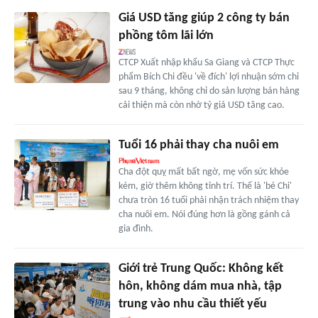
Giá USD tăng giúp 2 công ty bán
phồng tôm lãi lớn
CTCP Xuất nhập khẩu Sa Giang và CTCP Thực
phẩm Bích Chi đều 'về đích' lợi nhuận sớm chỉ
sau 9 tháng, không chỉ do sản lượng bán hàng
cải thiện mà còn nhờ tỷ giá USD tăng cao.
Tuổi 16 phải thay cha nuôi em
Cha đột quỵ mất bất ngờ, mẹ vốn sức khỏe
kém, giờ thêm không tỉnh trí. Thế là 'bé Chi'
chưa tròn 16 tuổi phải nhận trách nhiệm thay
cha nuôi em. Nói đúng hơn là gồng gánh cả
gia đình.
Giới trẻ Trung Quốc: Không kết
hôn, không dám mua nhà, tập
trung vào nhu cầu thiết yếu