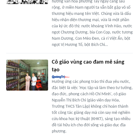
hưởng văn hóa phương Tây ngày càng sâu
rộng, ở miền Nam người ta vẫn bắt gặp vô số
thương hiệu mang tên Việt. Chúng vừa là dấu
hiệu nhận diện thương mại, vừa là một phần
của ký ức đô thị: nước khoáng Vĩnh Hảo, nước
ngọt Chương Dương, bia Con Cọp, nước tương
Nam Dương, Con Mèo Đen, cà ri Việt Ấn, bột
ngọt Vị Hương Tố, bột Bích Chi…
Cô giáo vùng cao đam mê sáng
tạo
Hưởng ứng các phong trào thi đua yêu nước,
đặc biệt là việc 'Học tập và làm theo tư tưởng,
đạo đức, phong cách Hồ Chí Minh', cô giáo
Nguyễn Thị Bích Chi (giáo viên dạy Hóa,
Trường THCS Tân Lập) không chỉ hoàn thành
tốt công tác giảng dạy mà còn say mê nghiên
cứu khoa học kỹ thuật (KHKT), sáng tạo nhiều
đề tài hữu ích cho đời sống và giáo dục địa
phương.