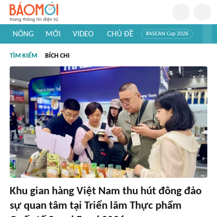
NÓNG
MỚI
VIDEO
CHỦ ĐỀ
#ASEAN Cup 2026
#Trí tuệ nhân tạo
#Mỹ - Iran
#Khám phá Việt Nam
TÌM KIẾM
BÍCH CHI
#Khám phá thế giới
Khu gian hàng Việt Nam thu hút đông đảo
sự quan tâm tại Triển lãm Thực phẩm