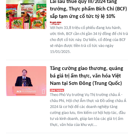
Lãi sau thuế quý III/2024 tăng
trưởng, Thực phẩm Bích Chi (BCF)
sắp tạm ứng cổ tức tỷ lệ 10%
Với hơn 33,8 triệu cổ phiếu đang lưu hành,
ước tính, BCF cần chi gần 34 tỷ đồng để chi trả
cho đợt cổ tức này. Dự kiến, cổ đông của BCF
sẽ nhận được tiền trả cổ tức vào ngày
15/01/2025.
Tăng cường giao thương, quảng
bá giá trị ẩm thực, văn hóa Việt
Nam tại Sơn Đông (Trung Quốc)
Theo Phó Vụ trưởng Vụ Thị trường châu Á -
châu Phi, Hội chợ Ẩm thực và Đồ uống châu Á
2024 là cơ hội để các doanh nghiệp tăng
cường giao lưu, tìm kiếm cơ hội hợp tác, đầu
tư và kinh doanh, giúp lan tỏa các giá trị ẩm
thực, văn hóa của khu vực...