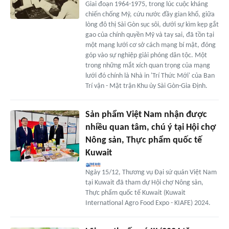
Giai đoạn 1964-1975, trong lúc cuộc kháng
chiến chống Mỹ, cứu nước đầy gian khổ, giữa
lòng đô thị Sài Gòn sục sôi, dưới sự kìm kẹp gắt
gao của chính quyền Mỹ và tay sai, đã tồn tại
một mạng lưới cơ sở cách mạng bí mật, đóng
góp vào sự nghiệp giải phóng dân tộc. Một
trong những mắt xích quan trọng của mạng
lưới đó chính là Nhà in 'Trí Thức Mới' của Ban
Trí vận - Mặt trận Khu ủy Sài Gòn-Gia Định.
Sản phẩm Việt Nam nhận được
nhiều quan tâm, chú ý tại Hội chợ
Nông sản, Thực phẩm quốc tế
Kuwait
Ngày 15/12, Thương vụ Đại sứ quán Việt Nam
tại Kuwait đã tham dự Hội chợ Nông sản,
Thực phẩm quốc tế Kuwait (Kuwait
International Agro Food Expo - KIAFE) 2024.