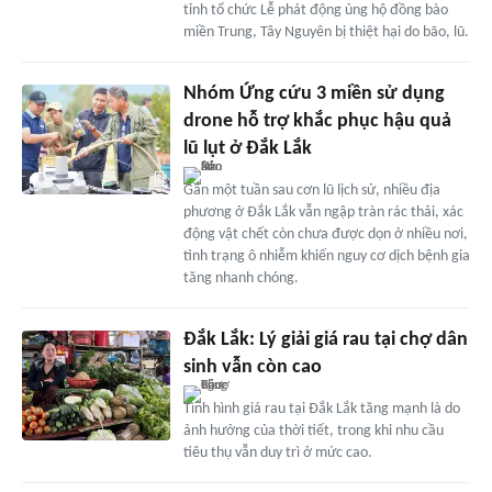
tỉnh tổ chức Lễ phát động ủng hộ đồng bào
miền Trung, Tây Nguyên bị thiệt hại do bão, lũ.
Nhóm Ứng cứu 3 miền sử dụng
drone hỗ trợ khắc phục hậu quả
lũ lụt ở Đắk Lắk
Gần một tuần sau cơn lũ lịch sử, nhiều địa
phương ở Đắk Lắk vẫn ngập tràn rác thải, xác
động vật chết còn chưa được dọn ở nhiều nơi,
tình trạng ô nhiễm khiến nguy cơ dịch bệnh gia
tăng nhanh chóng.
Đắk Lắk: Lý giải giá rau tại chợ dân
sinh vẫn còn cao
Tình hình giá rau tại Đắk Lắk tăng mạnh là do
ảnh hưởng của thời tiết, trong khi nhu cầu
tiêu thụ vẫn duy trì ở mức cao.