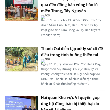
quà đến đồng bào vùng bão lũ
miền Trung, Tây Nguyên
Ban Từ thiện xã hội GHPGVN TP.Cần Thơ; Tập
đoàn Miền Tỉnh Thức, Ban Từ thiện xã hội
Phật giáo tỉnh Lâm Đồng và Hội Bảo trợ trẻ
em Việt Nam;
Thanh Oai diễn tập xử lý sự cố đê
điều trong tình huống thiên tai
Ngày 26-11, tại khu vực K32+200 đê tả Đáy,
thuộc thôn My Dương, Chi cục Thủy lợi và
Phòng, chống thiên tai Hà Nội phối hợp với
UBND xã Thanh Oai tổ chức diễn tập thực
hành xử lý các tình huống thiên tai.
Hải quan Khu vực VI quyên góp
ủng hộ đồng bào bị thiệt hại do