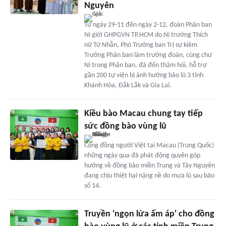
Nguyên
Từ ngày 29-11 đến ngày 2-12, đoàn Phân ban
Ni giới GHPGVN TP.HCM do Ni trưởng Thích
nữ Từ Nhẫn, Phó Trưởng ban Trị sự kiêm
Trưởng Phân ban làm trưởng đoàn, cùng chư
Ni trong Phân ban, đã đến thăm hỏi, hỗ trợ
gần 200 tự viện bị ảnh hưởng bão lũ 3 tỉnh
Khánh Hòa, Đắk Lắk và Gia Lai.
Kiều bào Macau chung tay tiếp
sức đồng bào vùng lũ
Cộng đồng người Việt tại Macau (Trung Quốc)
những ngày qua đã phát động quyên góp
hướng về đồng bào miền Trung và Tây Nguyên
đang chịu thiệt hại nặng nề do mưa lũ sau bão
số 14.
Truyền 'ngọn lửa ấm áp' cho đồng