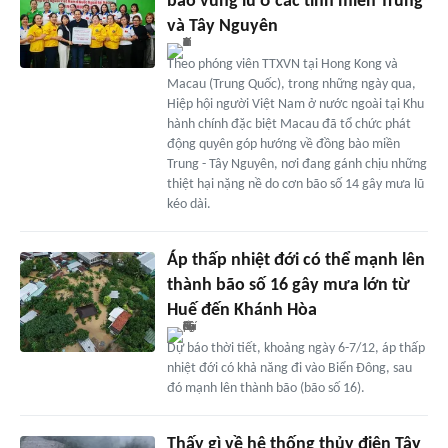
bào vùng lũ ở các tỉnh miền Trung
và Tây Nguyên
Theo phóng viên TTXVN tại Hong Kong và
Macau (Trung Quốc), trong những ngày qua,
Hiệp hội người Việt Nam ở nước ngoài tại Khu
hành chính đặc biệt Macau đã tổ chức phát
động quyên góp hướng về đồng bào miền
Trung - Tây Nguyên, nơi đang gánh chịu những
thiệt hại nặng nề do cơn bão số 14 gây mưa lũ
kéo dài.
Áp thấp nhiệt đới có thể mạnh lên
thành bão số 16 gây mưa lớn từ
Huế đến Khánh Hòa
Dự báo thời tiết, khoảng ngày 6-7/12, áp thấp
nhiệt đới có khả năng đi vào Biển Đông, sau
đó mạnh lên thành bão (bão số 16).
Thấy gì về hệ thống thủy điện Tây