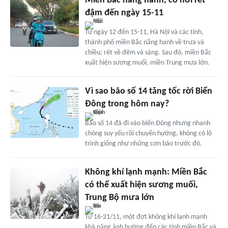
Miền Bắc nắng hanh, có nơi rét
đậm đến ngày 15-11
Từ ngày 12 đến 15-11, Hà Nội và các tỉnh,
thành phố miền Bắc nắng hanh về trưa và
chiều; rét về đêm và sáng. Sau đó, miền Bắc
xuất hiện sương muối, miền Trung mưa lớn.
Vì sao bão số 14 tăng tốc rời Biển
Đông trong hôm nay?
Bão số 14 đã đi vào biển Đông nhưng nhanh
chóng suy yếu rồi chuyển hướng, không có lộ
trình giống như những cơn bão trước đó.
Không khí lạnh mạnh: Miền Bắc
có thể xuất hiện sương muối,
Trung Bộ mưa lớn
Từ 16-21/11, một đợt không khí lạnh mạnh
khả năng ảnh hưởng đến các tỉnh miền Bắc và