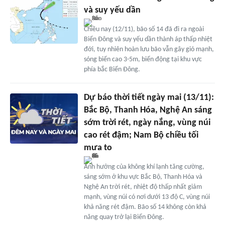
và suy yếu dần
Chiều nay (12/11), bão số 14 đã đi ra ngoài
Biển Đông và suy yếu dần thành áp thấp nhiệt
đới, tuy nhiên hoàn lưu bão vẫn gây gió mạnh,
sóng biển cao 3-5m, biển động tại khu vực
phía bắc Biển Đông.
Dự báo thời tiết ngày mai (13/11):
Bắc Bộ, Thanh Hóa, Nghệ An sáng
sớm trời rét, ngày nắng, vùng núi
cao rét đậm; Nam Bộ chiều tối
mưa to
Ảnh hưởng của không khí lạnh tăng cường,
sáng sớm ở khu vực Bắc Bộ, Thanh Hóa và
Nghệ An trời rét, nhiệt độ thấp nhất giảm
mạnh, vùng núi có nơi dưới 13 độ C, vùng núi
khả năng rét đậm. Bão số 14 không còn khả
năng quay trở lại Biển Đông.