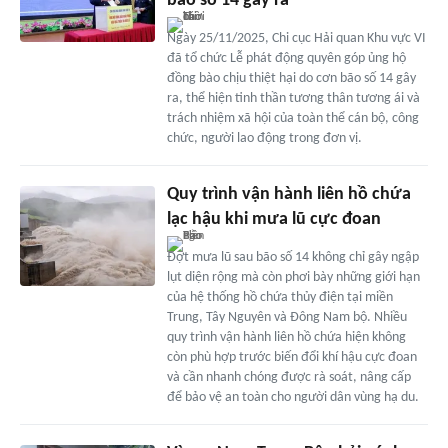
bão số 14 gây ra
Ngày 25/11/2025, Chi cục Hải quan Khu vực VI
đã tổ chức Lễ phát động quyên góp ủng hộ
đồng bào chịu thiệt hại do cơn bão số 14 gây
ra, thể hiện tinh thần tương thân tương ái và
trách nhiệm xã hội của toàn thể cán bộ, công
chức, người lao động trong đơn vị.
Quy trình vận hành liên hồ chứa
lạc hậu khi mưa lũ cực đoan
Đợt mưa lũ sau bão số 14 không chỉ gây ngập
lụt diện rộng mà còn phơi bày những giới hạn
của hệ thống hồ chứa thủy điện tại miền
Trung, Tây Nguyên và Đông Nam bộ. Nhiều
quy trình vận hành liên hồ chứa hiện không
còn phù hợp trước biến đổi khí hậu cực đoan
và cần nhanh chóng được rà soát, nâng cấp
để bảo vệ an toàn cho người dân vùng hạ du.