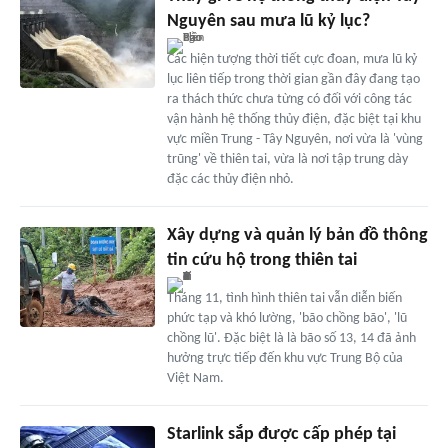
Nguyên sau mưa lũ kỷ lục?
Các hiện tượng thời tiết cực đoan, mưa lũ kỷ
lục liên tiếp trong thời gian gần đây đang tạo
ra thách thức chưa từng có đối với công tác
vận hành hệ thống thủy điện, đặc biệt tại khu
vực miền Trung - Tây Nguyên, nơi vừa là 'vùng
trũng' về thiên tai, vừa là nơi tập trung dày
đặc các thủy điện nhỏ.
Xây dựng và quản lý bản đồ thông
tin cứu hộ trong thiên tai
Tháng 11, tình hình thiên tai vẫn diễn biến
phức tạp và khó lường, 'bão chồng bão', 'lũ
chồng lũ'. Đặc biệt là là bão số 13, 14 đã ảnh
hưởng trực tiếp đến khu vực Trung Bộ của
Việt Nam.
Starlink sắp được cấp phép tại