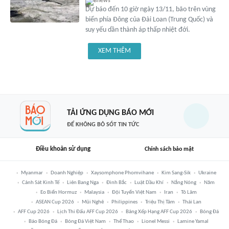
Bnews
Dự báo đến 10 giờ ngày 13/11, bão trên vùng
biển phía Đông của Đài Loan (Trung Quốc) và
suy yếu dần thành áp thấp nhiệt đới.
XEM THÊM
TẢI ỨNG DỤNG BÁO MỚI
ĐỂ KHÔNG BỎ SÓT TIN TỨC
Điều khoản sử dụng
Chính sách bảo mật
Myanmar
Doanh Nghiệp
Xaysomphone Phomvihane
Kim Sang-Sik
Ukraine
Cảnh Sát Kinh Tế
Liên Bang Nga
Đình Bắc
Luật Dầu Khí
Nắng Nóng
Năm
Eo Biển Hormuz
Malaysia
Đội Tuyển Việt Nam
Iran
Tô Lâm
ASEAN Cup 2026
Mũi Nghê
Philippines
Triệu Thị Tâm
Thái Lan
AFF Cup 2026
Lịch Thi Đấu AFF Cup 2026
Bảng Xếp Hạng AFF Cup 2026
Bóng Đá
Báo Bóng Đá
Bóng Đá Việt Nam
Thể Thao
Lionel Messi
Lamine Yamal