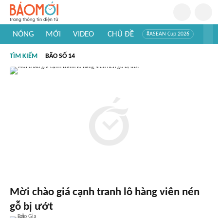
NÓNG
MỚI
VIDEO
CHỦ ĐỀ
#ASEAN Cup 2026
#Trí tuệ nhân tạo
#Mỹ - Iran
#Khám phá Việt Nam
TÌM KIẾM
BÃO SỐ 14
#Khám phá thế giới
Mời chào giá cạnh tranh lô hàng viên nén
gỗ bị ướt