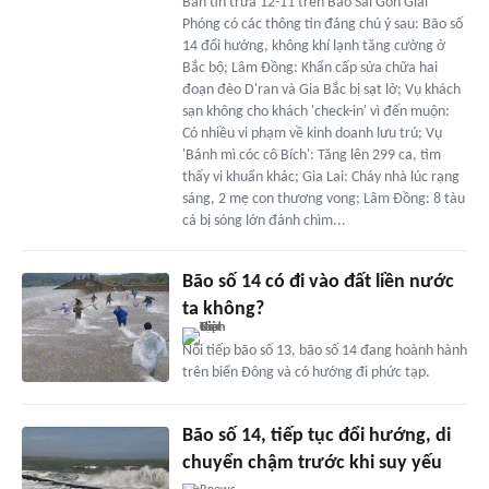
Bản tin trưa 12-11 trên Báo Sài Gòn Giải
Phóng có các thông tin đáng chú ý sau: Bão số
14 đổi hướng, không khí lạnh tăng cường ở
Bắc bộ; Lâm Đồng: Khẩn cấp sửa chữa hai
đoạn đèo D'ran và Gia Bắc bị sạt lở; Vụ khách
sạn không cho khách 'check-in' vì đến muộn:
Có nhiều vi phạm về kinh doanh lưu trú; Vụ
'Bánh mì cóc cô Bích': Tăng lên 299 ca, tìm
thấy vi khuẩn khác; Gia Lai: Cháy nhà lúc rạng
sáng, 2 mẹ con thương vong; Lâm Đồng: 8 tàu
cá bị sóng lớn đánh chìm...
Bão số 14 có đi vào đất liền nước
ta không?
Nối tiếp bão số 13, bão số 14 đang hoành hành
trên biển Đông và có hướng đi phức tạp.
Bão số 14, tiếp tục đổi hướng, di
chuyển chậm trước khi suy yếu