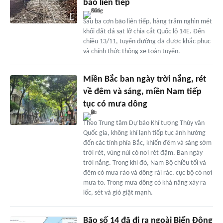
bão liên tiếp
Sau ba cơn bão liên tiếp, hàng trăm nghìn mét
khối đất đá sạt lở chia cắt Quốc lộ 14E. Đến
chiều 13/11, tuyến đường đã được khắc phục
và chính thức thông xe toàn tuyến.
Miền Bắc ban ngày trời nắng, rét
về đêm và sáng, miền Nam tiếp
tục có mưa dông
Theo Trung tâm Dự báo Khí tượng Thủy văn
Quốc gia, không khí lạnh tiếp tục ảnh hưởng
đến các tỉnh phía Bắc, khiến đêm và sáng sớm
trời rét, vùng núi có nơi rét đậm. Ban ngày
trời nắng. Trong khi đó, Nam Bộ chiều tối và
đêm có mưa rào và dông rải rác, cục bộ có nơi
mưa to. Trong mưa dông có khả năng xảy ra
lốc, sét và gió giật mạnh.
Bão số 14 đã đi ra ngoài Biển Đông