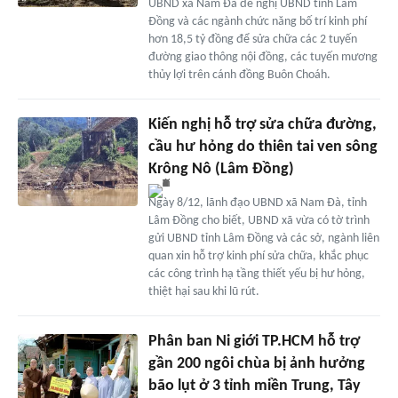
UBND xã Nam Đà đề nghị UBND tỉnh Lâm
Đồng và các ngành chức năng bố trí kinh phí
hơn 18,5 tỷ đồng để sửa chữa các 2 tuyến
đường giao thông nội đồng, các tuyến mương
thủy lợi trên cánh đồng Buôn Choáh.
Kiến nghị hỗ trợ sửa chữa đường,
cầu hư hỏng do thiên tai ven sông
Krông Nô (Lâm Đồng)
Ngày 8/12, lãnh đạo UBND xã Nam Đà, tỉnh
Lâm Đồng cho biết, UBND xã vừa có tờ trình
gửi UBND tỉnh Lâm Đồng và các sở, ngành liên
quan xin hỗ trợ kinh phí sửa chữa, khắc phục
các công trình hạ tầng thiết yếu bị hư hỏng,
thiệt hại sau khi lũ rút.
Phân ban Ni giới TP.HCM hỗ trợ
gần 200 ngôi chùa bị ảnh hưởng
bão lụt ở 3 tỉnh miền Trung, Tây