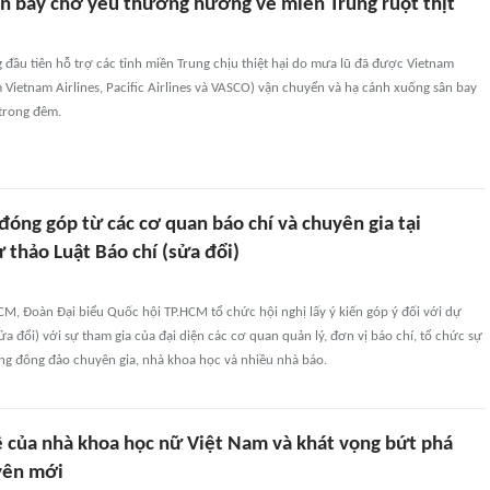
 bay chở yêu thương hướng về miền Trung ruột thịt
đầu tiên hỗ trợ các tỉnh miền Trung chịu thiệt hại do mưa lũ đã được Vietnam
 Vietnam Airlines, Pacific Airlines và VASCO) vận chuyển và hạ cánh xuống sân bay
 trong đêm.
đóng góp từ các cơ quan báo chí và chuyên gia tại
 thảo Luật Báo chí (sửa đổi)
HCM, Đoàn Đại biểu Quốc hội TP.HCM tổ chức hội nghị lấy ý kiến góp ý đối với dự
ửa đổi) với sự tham gia của đại diện các cơ quan quản lý, đơn vị báo chí, tổ chức sự
ùng đông đảo chuyên gia, nhà khoa học và nhiều nhà báo.
uệ của nhà khoa học nữ Việt Nam và khát vọng bứt phá
yên mới