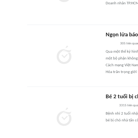
Doanh nhân TP.HCM
Ngọn lửa báo 
305
liên qua
Qua một thế kỷ hình
một bộ phận không t
Cách mạng Việt Nam 
Hóa trân trọng giới
Bé 2 tuổi bị 
3315
liên qu
Bệnh nhi 2 tuổi nhậ
bé bị chó nhà tấn c