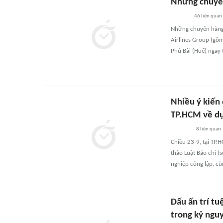
Những chuyến
46
liên quan
Những chuyến hàng 
Airlines Group (gồm
Phú Bài (Huế) ngay
Nhiều ý kiến 
TP.HCM về dự
8
liên quan
Chiều 23-9, tại TP.
thảo Luật Báo chí (s
nghiệp công lập, c
Dấu ấn trí t
trong kỷ ngu