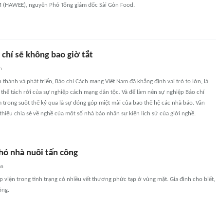
 (HAWEE), nguyên Phó Tổng giám đốc Sài Gòn Food.
chí sẽ không bao giờ tắt
n
 thành và phát triển, Báo chí Cách mạng Việt Nam đã khẳng định vai trò to lớn, là
hể tách rời của sự nghiệp cách mạng dân tộc. Và để làm nên sự nghiệp Báo chí
trong suốt thế kỷ qua là sự đóng góp miệt mài của bao thế hệ các nhà báo. Văn
 thiệu chia sẻ về nghề của một số nhà báo nhân sự kiện lịch sử của giới nghề.
chó nhà nuôi tấn công
an
p viện trong tình trạng có nhiều vết thương phức tạp ở vùng mặt. Gia đình cho biết,
ông.