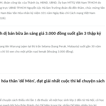
HCM, đoàn công tác của Thành ủy, HĐND, UBND, Ủy ban MTTQ Việt Nam TP.HCM do
ng trực UBND TP.HCM Nguyễn Lộc Hà làm Trưởng đoàn đã đến thăm, chúc mừng Văn
a Nam Báo Văn Hóa nhân kỷ niệm 101 năm Ngày Báo chí Cách mạng Việt Nam
026).
 dị bán bữa ăn sáng giá 3.000 đồng suốt gần 3 thập kỷ
ng tên Warung Lejen tại thị trấn Selama (bang Perak, Malaysia) suốt gần 30 năm
á chỉ 50 xen cho một phần nasi lemak (khoảng 3.000 đồng).
2 hóa thân 'dế Mèn', đạt giải nhất cuộc thi kể chuyện sách
Kể chuyện sách thiếu nhi lần 1 đã thuộc về một học sinh lớp 2 đến từ Hà Nội, cô học
ng mạnh khi hóa thân thành chú Dế Mèn trong tác phẩm Dế Mèn phiêu lưu ký…