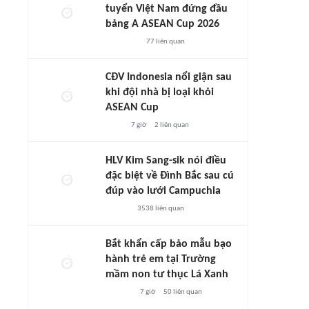
tuyển Việt Nam đứng đầu
bảng A ASEAN Cup 2026
77
liên quan
CĐV Indonesia nổi giận sau
khi đội nhà bị loại khỏi
ASEAN Cup
7 giờ
2
liên quan
HLV Kim Sang-sik nói điều
đặc biệt về Đình Bắc sau cú
đúp vào lưới Campuchia
3538
liên quan
Bắt khẩn cấp bảo mẫu bạo
hành trẻ em tại Trường
mầm non tư thục Lá Xanh
7 giờ
50
liên quan