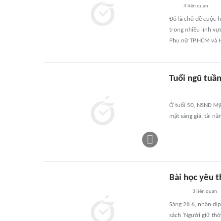
4
liên quan
Đó là chủ đề cuộc 
trong nhiều lĩnh vự
Phụ nữ TP.HCM và H
Tuổi ngũ tuần
Ở tuổi 50, NSND Mỹ
mặt sáng giá, tài n
Bài học yêu 
3
liên quan
Sáng 28.6, nhân dịp
sách 'Người giữ thờ