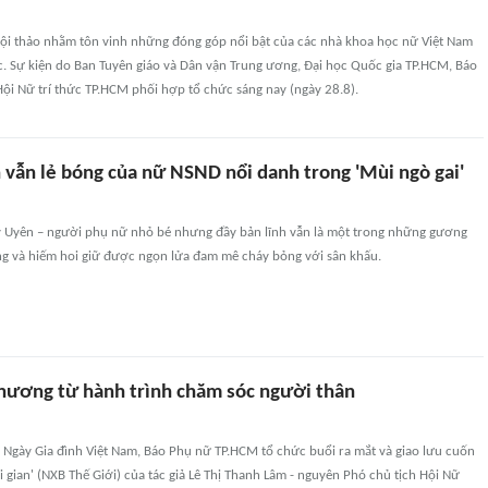
hội thảo nhằm tôn vinh những đóng góp nổi bật của các nhà khoa học nữ Việt Nam
c. Sự kiện do Ban Tuyên giáo và Dân vận Trung ương, Đại học Quốc gia TP.HCM, Báo
ội Nữ trí thức TP.HCM phối hợp tổ chức sáng nay (ngày 28.8).
 vẫn lẻ bóng của nữ NSND nổi danh trong 'Mùi ngò gai'
 Uyên – người phụ nữ nhỏ bé nhưng đầy bản lĩnh vẫn là một trong những gương
ăng và hiếm hoi giữ được ngọn lửa đam mê cháy bỏng với sân khấu.
thương từ hành trình chăm sóc người thân
 Ngày Gia đình Việt Nam, Báo Phụ nữ TP.HCM tổ chức buổi ra mắt và giao lưu cuốn
i gian' (NXB Thế Giới) của tác giả Lê Thị Thanh Lâm - nguyên Phó chủ tịch Hội Nữ