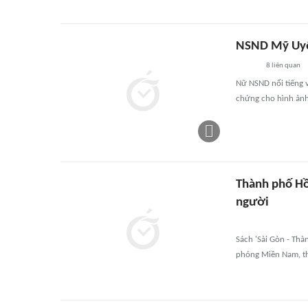
NSND Mỹ Uyên
8
liên quan
Nữ NSND nổi tiếng v
chứng cho hình ảnh
Thành phố Hồ
người
Sách 'Sài Gòn - Thà
phóng Miền Nam, th