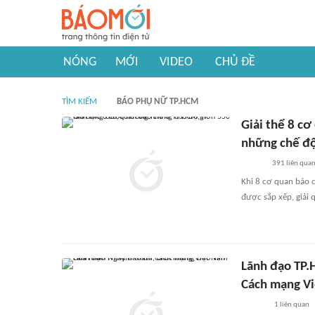
NÓNG
MỚI
VIDEO
CHỦ ĐỀ
TÌM KIẾM
BÁO PHỤ NỮ TP.HCM
Giải thể 8 c
những chế độ
391
liên qua
Khi 8 cơ quan báo c
được sắp xếp, giải 
Lãnh đạo TP.
Cách mạng V
1
liên quan