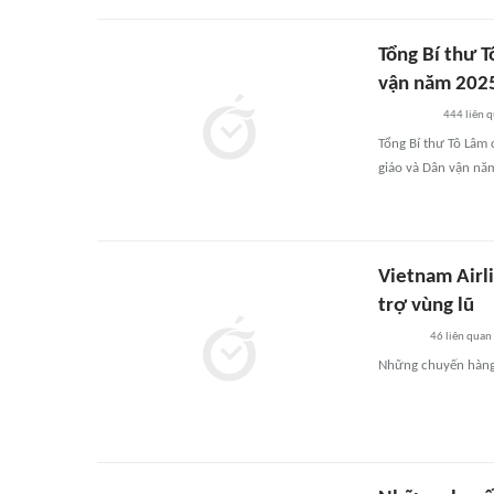
Tổng Bí thư T
vận năm 202
444
liên 
Tổng Bí thư Tô Lâm
giáo và Dân vận nă
Vietnam Airl
trợ vùng lũ
46
liên quan
Những chuyến hàng 