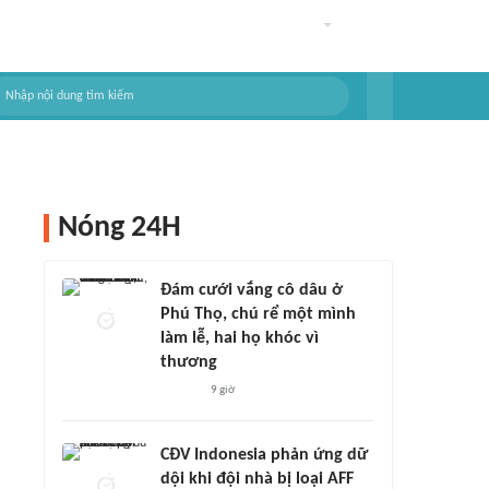
Nóng 24H
Đám cưới vắng cô dâu ở
Phú Thọ, chú rể một mình
làm lễ, hai họ khóc vì
thương
9 giờ
CĐV Indonesia phản ứng dữ
dội khi đội nhà bị loại AFF