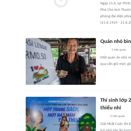
Ngày 15.6, tại TP.
Phó Chủ tịch Thườ
phòng đại diện phí
(21.6.1925 - 21.6.2
Quán nhỏ bình
1
liên quan
Một quán ăn nhỏ ma
qua vẫn giữ mức gi
Thí sinh lớp 
thiếu nhi
5
liên quan
Giải Nhất Cuộc thi 
trò nhỏ gây ấn tượ