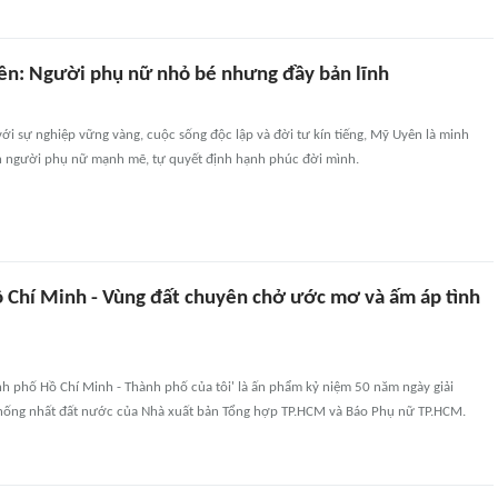
: Người phụ nữ nhỏ bé nhưng đầy bản lĩnh
ới sự nghiệp vững vàng, cuộc sống độc lập và đời tư kín tiếng, Mỹ Uyên là minh
 người phụ nữ mạnh mẽ, tự quyết định hạnh phúc đời mình.
 Chí Minh - Vùng đất chuyên chở ước mơ và ấm áp tình
nh phố Hồ Chí Minh - Thành phố của tôi' là ấn phẩm kỷ niệm 50 năm ngày giải
ống nhất đất nước của Nhà xuất bản Tổng hợp TP.HCM và Báo Phụ nữ TP.HCM.