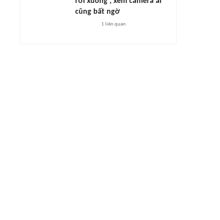
rơi xuống', xem camera ai
cũng bất ngờ
1
liên quan