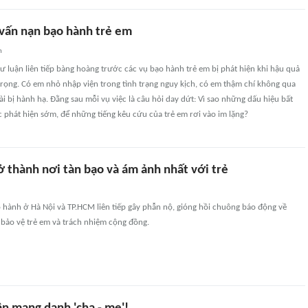
vấn nạn bạo hành trẻ em
n
dư luận liên tiếp bàng hoàng trước các vụ bạo hành trẻ em bị phát hiện khi hậu quả
rọng. Có em nhỏ nhập viện trong tình trạng nguy kịch, có em thậm chí không qua
dài bị hành hạ. Đằng sau mỗi vụ việc là câu hỏi day dứt: Vì sao những dấu hiệu bất
phát hiện sớm, để những tiếng kêu cứu của trẻ em rơi vào im lặng?
rở thành nơi tàn bạo và ám ảnh nhất với trẻ
o hành ở Hà Nội và TP.HCM liên tiếp gây phẫn nộ, gióng hồi chuông báo động về
 bảo vệ trẻ em và trách nhiệm cộng đồng.