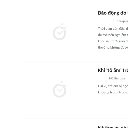
Báo động đỏ 
53
liên qua
Thời gian gần đây, 
đã trở nên nghiêm t
khỏi sau thời gian 
thường không được 
Khi 'tổ ấm' t
142
liên quan
Hai vụ trẻ em bị bạ
khoảng trống trong