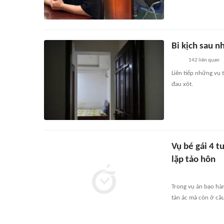
Bi kịch sau 
142
liên quan
Liên tiếp những vụ 
đau xót.
Vụ bé gái 4 t
lặp tảo hôn
Trong vụ án bạo hàn
tàn ác mà còn ở câu