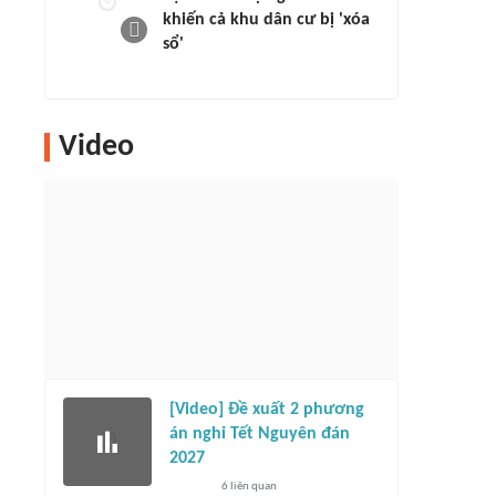
khiến cả khu dân cư bị 'xóa
sổ'
Video
[Video] Đề xuất 2 phương
án nghỉ Tết Nguyên đán
2027
6
liên quan