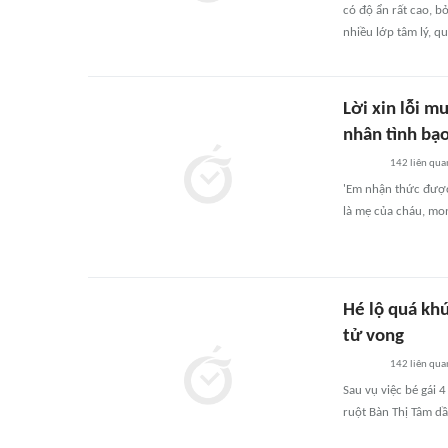
có độ ẩn rất cao, b
nhiều lớp tâm lý, q
Lời xin lỗi 
nhân tình bạ
142
liên qua
'Em nhận thức được 
là mẹ của cháu, mon
Hé lộ quá kh
tử vong
142
liên qua
Sau vụ việc bé gái 
ruột Bàn Thị Tâm dầ