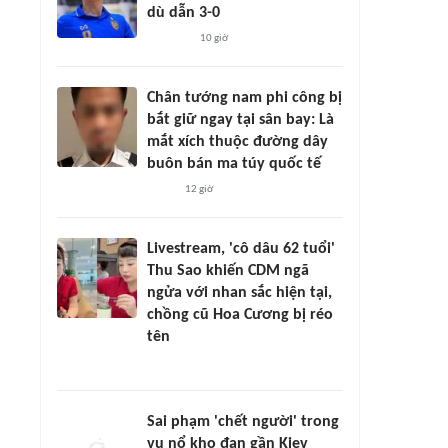
dù dẫn 3-0
10 giờ
Chân tướng nam phi công bị
bắt giữ ngay tại sân bay: Là
mắt xích thuộc đường dây
buôn bán ma túy quốc tế
12 giờ
Livestream, 'cô dâu 62 tuổi'
Thu Sao khiến CDM ngã
ngửa với nhan sắc hiện tại,
chồng cũ Hoa Cương bị réo
tên
Sai phạm 'chết người' trong
vụ nổ kho đạn gần Kiev