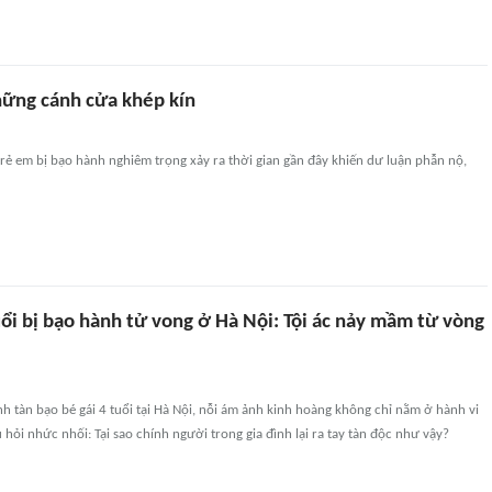
những cánh cửa khép kín
trẻ em bị bạo hành nghiêm trọng xảy ra thời gian gần đây khiến dư luận phẫn nộ,
uổi bị bạo hành tử vong ở Hà Nội: Tội ác nảy mầm từ vòng
h tàn bạo bé gái 4 tuổi tại Hà Nội, nỗi ám ảnh kinh hoàng không chỉ nằm ở hành vi
 hỏi nhức nhối: Tại sao chính người trong gia đình lại ra tay tàn độc như vậy?