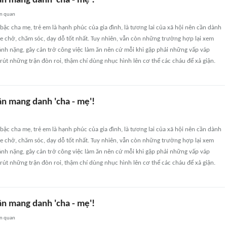
n mang danh 'cha - mẹ'!
ên quan
 bậc cha mẹ, trẻ em là hạnh phúc của gia đình, là tương lai của xã hội nên cần dành
e chở, chăm sóc, dạy dỗ tốt nhất. Tuy nhiên, vẫn còn những trường hợp lại xem
ánh nặng, gây cản trở công việc làm ăn nên cứ mỗi khi gặp phải những vấp váp
trút những trận đòn roi, thậm chí dùng nhục hình lên cơ thể các cháu để xả giận.
n mang danh 'cha - mẹ'!
 bậc cha mẹ, trẻ em là hạnh phúc của gia đình, là tương lai của xã hội nên cần dành
e chở, chăm sóc, dạy dỗ tốt nhất. Tuy nhiên, vẫn còn những trường hợp lại xem
ánh nặng, gây cản trở công việc làm ăn nên cứ mỗi khi gặp phải những vấp váp
trút những trận đòn roi, thậm chí dùng nhục hình lên cơ thể các cháu để xả giận.
n mang danh 'cha - mẹ'!
ên quan