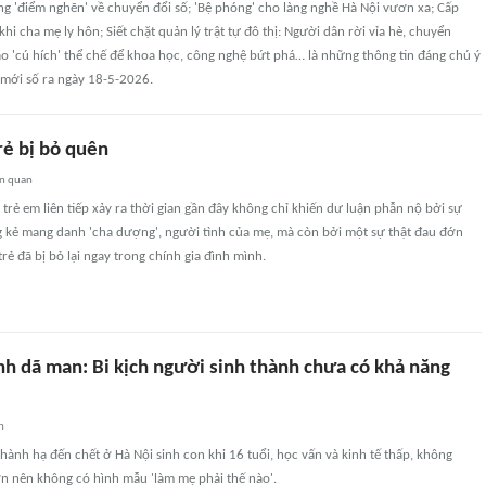
g 'điểm nghẽn' về chuyển đổi số; 'Bệ phóng' cho làng nghề Hà Nội vươn xa; Cấp
 khi cha mẹ ly hôn; Siết chặt quản lý trật tự đô thị: Người dân rời vỉa hè, chuyển
o 'cú hích' thể chế để khoa học, công nghệ bứt phá… là những thông tin đáng chú ý
mới số ra ngày 18-5-2026.
ẻ bị bỏ quên
ên quan
rẻ em liên tiếp xảy ra thời gian gần đây không chỉ khiến dư luận phẫn nộ bởi sự
 kẻ mang danh 'cha dượng', người tình của mẹ, mà còn bởi một sự thật đau đớn
rẻ đã bị bỏ lại ngay trong chính gia đình mình.
nh dã man: Bi kịch người sinh thành chưa có khả năng
n
 hành hạ đến chết ở Hà Nội sinh con khi 16 tuổi, học vấn và kinh tế thấp, không
n nên không có hình mẫu 'làm mẹ phải thế nào'.