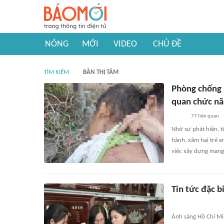
NÓNG
MỚI
VIDEO
CHỦ ĐỀ
TÌM KIẾM
BÀN THỊ TÂM
Phòng chống 
quan chức n
77
liên quan
Nhờ sự phát hiện, t
hành, xâm hại trẻ e
việc xây dựng mạng
Tin tức đặc 
Ánh sáng Hồ Chí Min