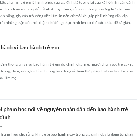
 bậc cha mẹ, trẻ em là hạnh phúc của gia đình, là tương lai của xã hội nên cần dành
e chở, chăm sóc, dạy dỗ tốt nhất. Tuy nhiên, vẫn còn những trường hợp lại xem
ánh nặng, gây cản trở công việc làm ăn nên cứ mỗi khi gặp phải những vấp váp
trút những trận đòn roi, thậm chí dùng nhục hình lên cơ thể các cháu để xả giận.
 hành vi bạo hành trẻ em
ững thông tin về vụ bạo hành trẻ em do chính cha, mẹ, người chăm sóc trẻ gây ra
trọng, đang gióng lên hồi chuông báo động về tuân thủ pháp luật và đạo đức của
a, làm mẹ.
ội phạm học nói về nguyên nhân dẫn đến bạo hành trẻ
 đình
an
 Trung Hiếu cho rằng, khi trẻ bị bạo hành ngay trong gia đình, đây là dạng tội phạm