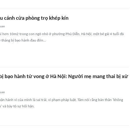
au cánh cửa phòng trọ khép kín
quan
hỉ hơn 10m2 trong con ngõ nhỏ ở phường Phú Diễn, Hà Nội, một bé gái 4 tuổi đã
 tháng bị bạo hành đau đớn...
 bị bạo hành tử vong ở Hà Nội: Người mẹ mang thai bị xử
quan
ận hành vi của mình là sai trái, vi phạm pháp luật. Tâm nói rằng bản thân 'không
' và bày tỏ sự hối hận.