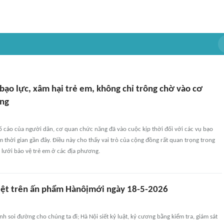
bạo lực, xâm hại trẻ em, không chỉ trông chờ vào cơ
ăng
ố cáo của người dân, cơ quan chức năng đã vào cuộc kịp thời đối với các vụ bạo
m thời gian gần đây. Điều này cho thấy vai trò của cộng đồng rất quan trọng trong
 lưới bảo vệ trẻ em ở các địa phương.
biệt trên ấn phẩm Hànôịmới ngày 18-5-2026
h soi đường cho chúng ta đi; Hà Nội siết kỷ luật, kỷ cương bằng kiểm tra, giám sát