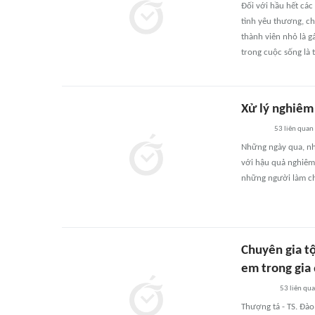
Đối với hầu hết các
tình yêu thương, ch
thành viên nhỏ là g
trong cuộc sống là 
Xử lý nghiêm
53
liên quan
Những ngày qua, nh
với hậu quả nghiêm 
những người làm ch
Chuyên gia t
em trong gia
53
liên qu
Thượng tá - TS. Đào