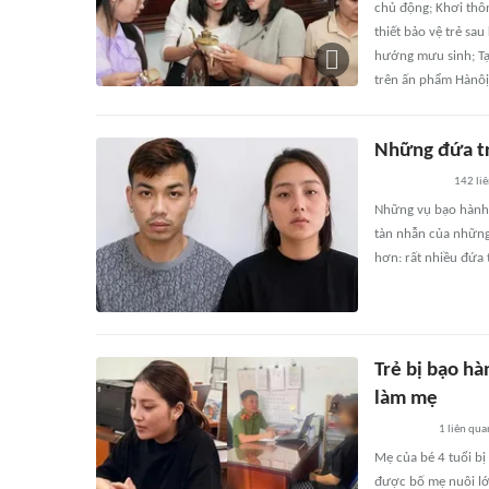
chủ động; Khơi thôn
thiết bảo vệ trẻ sau
hướng mưu sinh; Tạ
trên ấn phẩm Hànôị
Những đứa tr
142
li
Những vụ bạo hành t
tàn nhẫn của những
hơn: rất nhiều đứa t
Trẻ bị bạo hà
làm mẹ
1
liên qua
Mẹ của bé 4 tuổi bị
được bố mẹ nuôi lớ