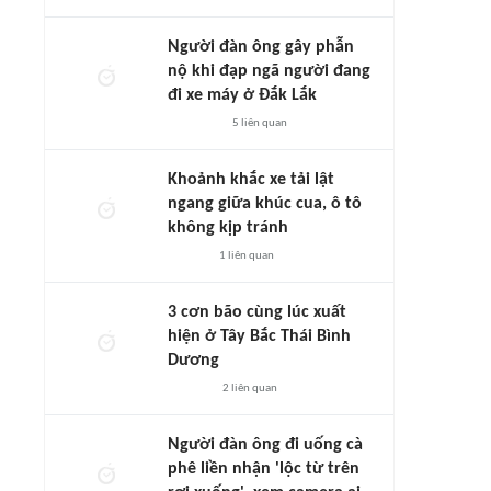
Người đàn ông gây phẫn
nộ khi đạp ngã người đang
đi xe máy ở Đắk Lắk
5
liên quan
Khoảnh khắc xe tải lật
ngang giữa khúc cua, ô tô
không kịp tránh
1
liên quan
3 cơn bão cùng lúc xuất
hiện ở Tây Bắc Thái Bình
Dương
2
liên quan
Người đàn ông đi uống cà
phê liền nhận 'lộc từ trên