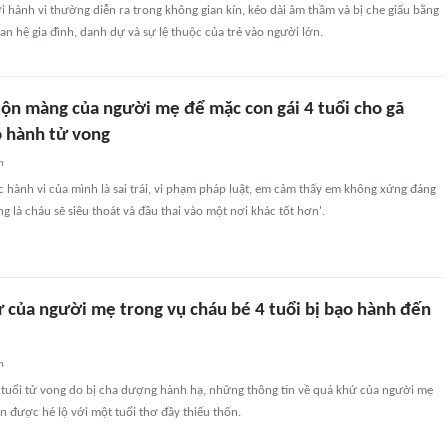
ởi hành vi thường diễn ra trong không gian kín, kéo dài âm thầm và bị che giấu bằng
uan hệ gia đình, danh dự và sự lệ thuộc của trẻ vào người lớn.
muộn màng của người mẹ để mặc con gái 4 tuổi cho gã
o hành tử vong
n
hành vi của mình là sai trái, vi phạm pháp luật, em cảm thấy em không xứng đáng
g là cháu sẽ siêu thoát và đầu thai vào một nơi khác tốt hơn'.
ứ của người mẹ trong vụ cháu bé 4 tuổi bị bạo hành đến
n
4 tuổi tử vong do bị cha dượng hành hạ, những thông tin về quá khứ của người mẹ
n được hé lộ với một tuổi thơ đầy thiếu thốn.