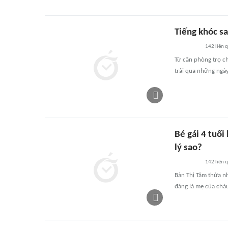
Tiếng khóc s
142
liên 
Từ căn phòng trọ c
trải qua những ngày
Bé gái 4 tuổi
lý sao?
142
liên 
Bàn Thị Tâm thừa nh
đáng là mẹ của cháu