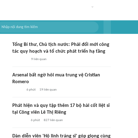
Tổng Bí thư, Chủ tịch nước: Phải đổi mới công
tác quy hoạch và tổ chức phát triển hạ tầng
9
liên quan
Arsenal bất ngờ hỏi mua trung vệ Cristian
Romero
6 phút
19
liên quan
Phát hiện và quy tập thêm 17 bộ hài cốt liệt sĩ
tại Công viên Lê Thị Riêng
6 phút
827
liên quan
Dàn diễn viên 'Hộ linh tráng sĩ' góp giọng cùng