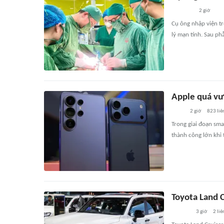
2 giờ
Cụ ông nhập viện tr
lý mạn tính. Sau ph
Apple quá vư
2 giờ
823
liê
Trong giai đoạn sma
thành công lớn khi
Toyota Land 
3 giờ
2
liê