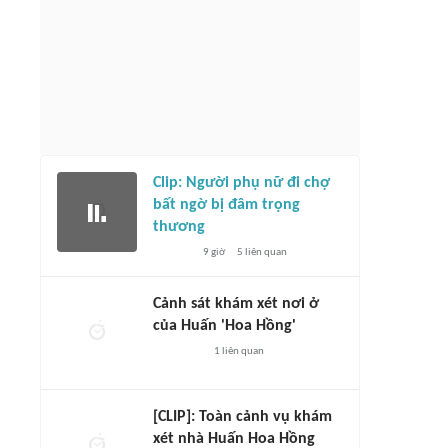
Nam - Campuchia: Chờ những bất
CNN Indonesia lạc quan dự báo đội nhà
ừ HLV Kim Sang-sik
thắng chủ nhà Singapore
3 giờ
3526
liên quan
4 giờ
1075
liên quan
Clip: Người phụ nữ đi chợ
bất ngờ bị đâm trọng
thương
9 giờ
5
liên quan
Cảnh sát khám xét nơi ở
của Huấn 'Hoa Hồng'
1
liên quan
[CLIP]: Toàn cảnh vụ khám
xét nhà Huấn Hoa Hồng