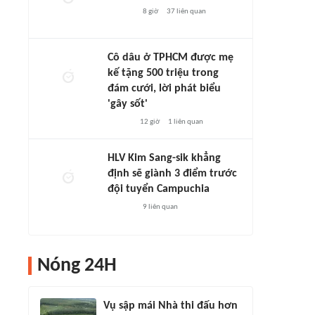
8 giờ
37
liên quan
Cô dâu ở TPHCM được mẹ
kế tặng 500 triệu trong
đám cưới, lời phát biểu
'gây sốt'
12 giờ
1
liên quan
HLV Kim Sang-sik khẳng
định sẽ giành 3 điểm trước
đội tuyển Campuchia
9
liên quan
Nóng 24H
Vụ sập mái Nhà thi đấu hơn