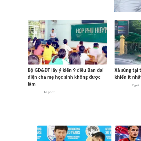
Bộ GD&ĐT lấy ý kiến 9 điều Ban đại
Xả súng tại
diện cha mẹ học sinh không được
khiến ít nhấ
làm
2 giờ
16 phút
#ASEAN Cup 2026