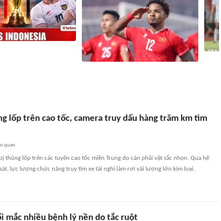
gapore vs Indonesia (20h
ộc quyết đấu giành tấm vé
Việt 
nhất
Báo Campuchia 'dè chừng' Xuân Son
ngờ t
ờ
2
liên quan
3 giờ
2894
liên quan
ng lốp trên cao tốc, camera truy dấu hàng trăm km tìm
ên quan
p bị thủng lốp trên các tuyến cao tốc miền Trung do cán phải vật sắc nhọn. Qua hệ
át, lực lượng chức năng truy tìm xe tải nghi làm rơi vãi lượng lớn kim loại.
i mắc nhiều bệnh lý nền do tắc ruột