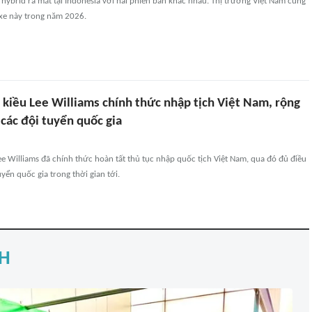
 hybrid ra mắt tại Indonesia với hai phiên bản khác nhau. Thị trường Việt Nam cũng
xe này trong năm 2026.
 kiều Lee Williams chính thức nhập tịch Việt Nam, rộng
các đội tuyển quốc gia
Lee Williams đã chính thức hoàn tất thủ tục nhập quốc tịch Việt Nam, qua đó đủ điều
yển quốc gia trong thời gian tới.
H