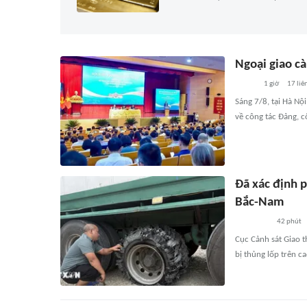
Ngoại giao cà
1 giờ
17
liê
Sáng 7/8, tại Hà Nộ
về công tác Đảng, c
Đã xác định p
Bắc-Nam
42 phút
Cục Cảnh sát Giao 
bị thủng lốp trên c