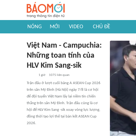
NÓNG
MỚI
VIDEO
CHỦ ĐỀ
Việt Nam - Campuchia:
Những toan tính của
HLV Kim Sang-sik
1 giờ
1075
liên quan
Trận đấu ở lượt cuối bảng A ASEAN Cup 2026
trên sân Mỹ Đình (Hà Nội) ngày 7/8 là cơ hội
để đội tuyển Việt Nam lấy lại niềm tin chiến
thắng trên sân Mỹ Đình. Trận đấu cũng là cơ
hội để HLV Kim Sang -sik xoay vòng lực lượng,
đồng thời tạo lợi thế tại bán kết ASEAN Cup
2026.