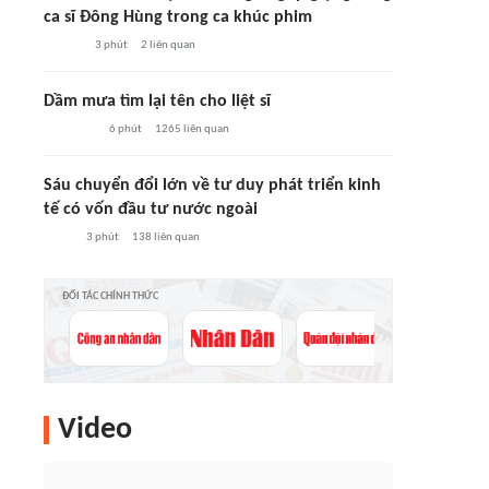
ca sĩ Đông Hùng trong ca khúc phim
3 phút
2
liên quan
Dầm mưa tìm lại tên cho liệt sĩ
6 phút
1265
liên quan
Sáu chuyển đổi lớn về tư duy phát triển kinh
tế có vốn đầu tư nước ngoài
3 phút
138
liên quan
ĐỐI TÁC CHÍNH THỨC
Video