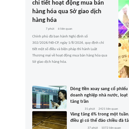
chi tiết hoạt động mua bán
hàng hóa qua Sở giao dịch
hàng hóa
7 phút
6
liên quan
Chính phủ đã ban hành Nghị định số
302/2026/NĐ-CP, ngày 1/8/2026, quy định chi
tiết một số điều và biện pháp thi hành Luật
Thương mại về hoạt động mua bán hàng hóa qua
Sở giao dịch hàng hóa.
Dòng tiền xoay sang cổ phiếu
doanh nghiệp nhà nước, loạt
tăng trần
31 phút
2421
liên quan
Vàng tăng 6% trong một tuần
điều gì có thể đảo chiều đà t
37 phút
1072
liên quan