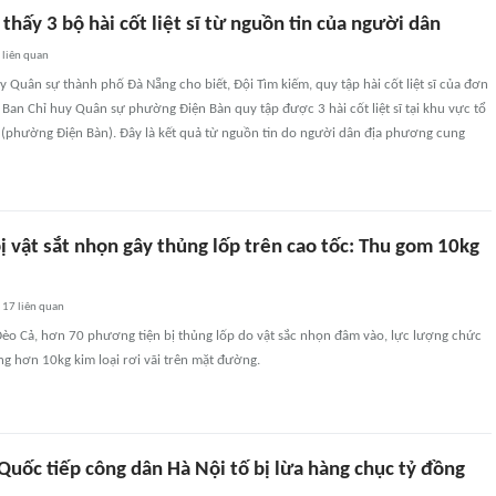
thấy 3 bộ hài cốt liệt sĩ từ nguồn tin của người dân
liên quan
y Quân sự thành phố Đà Nẵng cho biết, Đội Tìm kiếm, quy tập hài cốt liệt sĩ của đơn
 Ban Chỉ huy Quân sự phường Điện Bàn quy tập được 3 hài cốt liệt sĩ tại khu vực tổ
(phường Điện Bàn). Đây là kết quả từ nguồn tin do người dân địa phương cung
bị vật sắt nhọn gây thủng lốp trên cao tốc: Thu gom 10kg
17
liên quan
Đèo Cả, hơn 70 phương tiện bị thủng lốp do vật sắc nhọn đâm vào, lực lượng chức
g hơn 10kg kim loại rơi vãi trên mặt đường.
Quốc tiếp công dân Hà Nội tố bị lừa hàng chục tỷ đồng