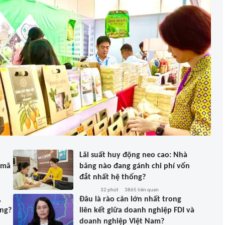
Lãi suất huy động neo cao: Nhà
 mã
băng nào đang gánh chi phí vốn
đắt nhất hệ thống?
32 phút
3865
liên quan
,
Đâu là rào cản lớn nhất trong
ăng?
liên kết giữa doanh nghiệp FDI và
doanh nghiệp Việt Nam?