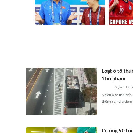
Nhận định, dự đoán trận đấu Việt Nam
Nhận định Sin
vs Campuchia: Chiến thắng để chọn
ngày 7/8): Cu
đường vào bán kết
bán kết duy 
1 giờ
4
liên quan
2 gi
Loạt ô tô thủ
'thủ phạm'
2 giờ
17
li
Nhiều ô tô liên tiế
thống camera giám s
Cụ ông 90 tuổ