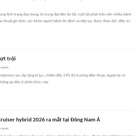
ong tình trạng đau bụng, bí trung đại tiện do tắc ruột tái phát trên nền nhiều bệnh
ẫu thuật gỡ dính, sức khỏe người bệnh ổn định và tiếp tục được theo dõi, điều trị.
ợt trội
n quan
rtphone cao cấp tăng kỉ lục, chiếm đến 29% thị trường điện thoại, Apple lại có
 thắng áp đảo ở phân khúc này.
Cruiser hybrid 2026 ra mắt tại Đông Nam Á
n quan