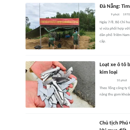
Đà Nẵng: Tìm 
9 phút
5970
Ngày 7/8, Bộ Chỉ hu
vị vừa phối hợp với
dân phố Triêm Nam 
cấp.
Loạt xe ô tô 
kim loại
10 phút
Theo Tổng công ty 
năng thu gom khoản
Chủ tịch Phú 