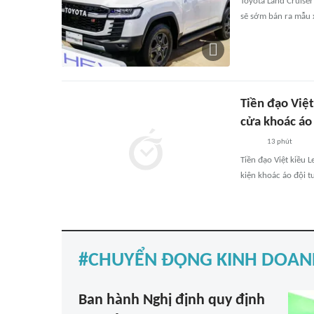
Toyota Land Cruiser
sẽ sớm bán ra mẫu 
Tiền đạo Việt
cửa khoác áo 
13 phút
Tiền đạo Việt kiều 
kiện khoác áo đội tu
CHUYỂN ĐỘNG KINH DOAN
Ban hành Nghị định quy định