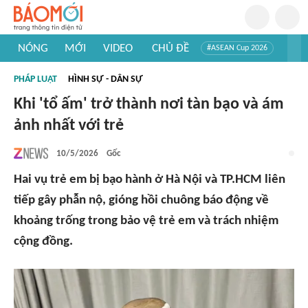
NÓNG
MỚI
VIDEO
CHỦ ĐỀ
#ASEAN Cup 2026
#Trí tuệ nhân tạo
#Mỹ - Iran
#Khám phá Việt Nam
PHÁP LUẬT
HÌNH SỰ - DÂN SỰ
#Khám phá thế giới
Khi 'tổ ấm' trở thành nơi tàn bạo và ám
ảnh nhất với trẻ
10/5/2026
Gốc
Hai vụ trẻ em bị bạo hành ở Hà Nội và TP.HCM liên
tiếp gây phẫn nộ, gióng hồi chuông báo động về
khoảng trống trong bảo vệ trẻ em và trách nhiệm
cộng đồng.