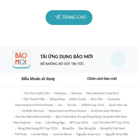
VỀ TRANG CHỦ
TẢI ỨNG DỤNG BÁO MỚI
ĐỂ KHÔNG BỎ SÓT TIN TỨC
Điều khoản sử dụng
Chính sách bảo mật
Chủ Tịch Quốc Hội
Malaysia
Ukraine
New Zealand Cindy Kiro
Trần Thanh Mẫn
Nắng Nóng
Điểm Chuẩn
Rửa Tiền
Australia
Xaysomphone Phomvihane
Lào
Tô Lâm
ASEAN Cup 2026
Quốc Hội Lào
Eo Biển Hormuz
Saysomphone Phomvihane
Australia Sam Mostyn
Đại Học Bách Khoa Hà Nội
Ban Chấp Hành Trung Ương Đảng Cộng Sản Việt Nam
New Zealand
Iran
Liên Bang Nga
AFF Cup 2026
Lịch Thi Đấu AFF Cup 2026
Bảng Xếp Hạng AFF Cup 2026
Bóng Đá
Báo Bóng Đá
Bóng Đá Việt Nam
Thể Thao
Lionel Messi
Lamine Yamal
Nguyễn Xuân Son
Nguyễn Đình Bắc