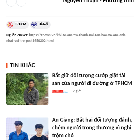
Nguyễn Thuận - Phương Anh
TP.HCM
Hà Nội
Nguồn
Znews
:
https://znews.vn/khi-to-am-tro-thanh-noi-tan-bao-va-am-anh-
nhat-voi-tre-post1650302.html
TIN KHÁC
Bắt giữ đối tượng cướp giật tài
sản của người đi đường ở TPHCM
2 giờ
An Giang: Bắt hai đối tượng đánh,
chém người trọng thương vì nghi
trộm chó