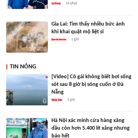
14 phút
Gia Lai: Tìm thấy nhiều bức ảnh
khi khai quật mộ liệt sĩ
1 giờ
TIN NÓNG
[Video] Cô gái không biết bơi sống
sót sau 8 giờ bị sóng cuốn ở Đà
Nẵng
3 giờ
Hà Nội xác minh cửa hàng xăng
dầu còn hơn 5.400 lít xăng nhưng
báo hết