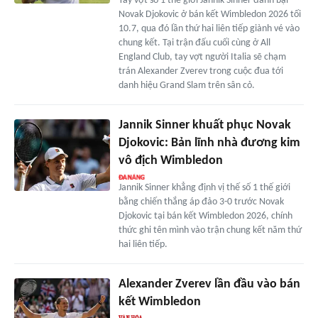
Tay vợt số 1 thế giới Jannik Sinner đánh bại
Novak Djokovic ở bán kết Wimbledon 2026 tối
10.7, qua đó lần thứ hai liên tiếp giành vé vào
chung kết. Tại trận đấu cuối cùng ở All
England Club, tay vợt người Italia sẽ chạm
trán Alexander Zverev trong cuộc đua tới
danh hiệu Grand Slam trên sân cỏ.
Jannik Sinner khuất phục Novak
Djokovic: Bản lĩnh nhà đương kim
vô địch Wimbledon
Jannik Sinner khẳng định vị thế số 1 thế giới
bằng chiến thắng áp đảo 3-0 trước Novak
Djokovic tại bán kết Wimbledon 2026, chính
thức ghi tên mình vào trận chung kết năm thứ
hai liên tiếp.
Alexander Zverev lần đầu vào bán
kết Wimbledon