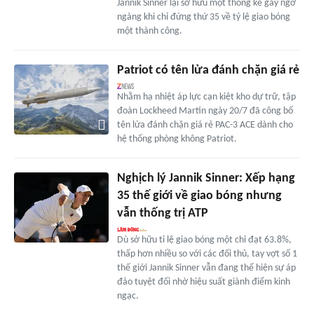
Jannik Sinner lại sở hữu một thống kê gây ngỡ
ngàng khi chỉ đứng thứ 35 về tỷ lệ giao bóng
một thành công.
Patriot có tên lửa đánh chặn giá rẻ
Nhằm hạ nhiệt áp lực cạn kiệt kho dự trữ, tập
đoàn Lockheed Martin ngày 20/7 đã công bố
tên lửa đánh chặn giá rẻ PAC-3 ACE dành cho
hệ thống phòng không Patriot.
Nghịch lý Jannik Sinner: Xếp hạng
35 thế giới về giao bóng nhưng
vẫn thống trị ATP
Dù sở hữu tỉ lệ giao bóng một chỉ đạt 63.8%,
thấp hơn nhiều so với các đối thủ, tay vợt số 1
thế giới Jannik Sinner vẫn đang thể hiện sự áp
đảo tuyệt đối nhờ hiệu suất giành điểm kinh
ngạc.