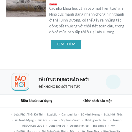
Các nhà khoa học cảnh báo một hiện tượng El
Nino cực mạnh đang nhanh chóng hình thành
ở Thái Bình Dương, có thể gây ra những tác
động bất thường với thời tiết toàn cầu, trong
đó có mùa bão sắp tới ở Đại Tây Dương.
XEM THÊM
TẢI ỨNG DỤNG BÁO MỚI
ĐỂ KHÔNG BỎ SÓT TIN TỨC
Điều khoản sử dụng
Chính sách bảo mật
Luật Phát Triển Đô Thị
Logistic
Campuchia
Lê Minh Hưng
Luật Kiến Trúc
An Ninh Mạng
Tô Lâm
Iran
Sophon Zaram
Đường Vành Đai 5
Trump
ASEAN Cup 2026
Vùng Thủ Đô
Doanh Nghiệp
Indonesia
Mỹ
Eo Biển Hormuz
Đại Biểu Quốc Hội
Năm
Liên Bang Nga
Kim Sang-Sik