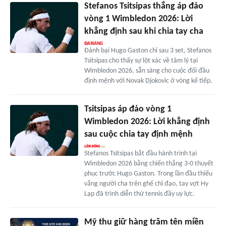
Stefanos Tsitsipas thắng áp đảo
vòng 1 Wimbledon 2026: Lời
khẳng định sau khi chia tay cha
Đánh bại Hugo Gaston chỉ sau 3 set, Stefanos
Tsitsipas cho thấy sự lột xác về tâm lý tại
Wimbledon 2026, sẵn sàng cho cuộc đối đầu
định mệnh với Novak Djokovic ở vòng kế tiếp.
Tsitsipas áp đảo vòng 1
Wimbledon 2026: Lời khẳng định
sau cuộc chia tay định mệnh
Stefanos Tsitsipas bắt đầu hành trình tại
Wimbledon 2026 bằng chiến thắng 3-0 thuyết
phục trước Hugo Gaston. Trong lần đầu thiếu
vắng người cha trên ghế chỉ đạo, tay vợt Hy
Lạp đã trình diễn thứ tennis đầy uy lực.
Mỹ thu giữ hàng trăm tên miền