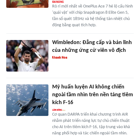
Rò rỉ mới nhất về OnePlus Ace 7 hé lộ cấu hình
'quái vật' với chip Snapdragon 8 Elite Gen 5,
tần số quét 185Hz và hệ thống tản nhiệt chủ
động bằng quạt tích hợp.
Wimbledon: Đẳng cấp và bản lĩnh
của những ứng cử viên vô địch
Mỹ huấn luyện AI không chiến
ngoài tầm nhìn trên nền tảng tiêm
kích F-16
Cơ quan DARPA triển khai chương trình AIR
nhằm phát triển năng lực tự chủ chiến thuật
cho AI trên tiêm kích F-16, tập trung vào khả
năng phối hợp và tác chiến ngoài tầm nhìn.