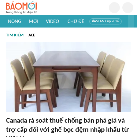
NÓNG
MỚI
VIDEO
CHỦ ĐỀ
#ASEAN Cup 2026
#Trí tuệ nhân tạo
#Mỹ - Iran
#Khám phá Việt Nam
TÌM KIẾM
ACE
#Khám phá thế giới
Canada rà soát thuế chống bán phá giá và
trợ cấp đối với ghế bọc đệm nhập khẩu từ