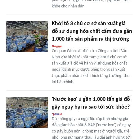
phẩm (ATTP), góp phần bảo vệ quyền lợi, sức
khỏe cho nhân dân.
Khởi tố 3 chủ cơ sở sản xuất giá
đỗ sử dụng hóa chất cấm đưa gần
1.000 tấn sản phẩm ra thị trường
Cơ quan Cảnh sát điều tra Công an tỉnh Bắc
Ninh vừa khởi tố, bắt tạm giam 3 chủ cơ sở
sản xuất giá đỗ về hành vi sử dụng hóa chất
ngoài danh mục được phép trong sản xuất
thực phẩm nhằm kích thích tăng trưởng, thu
lợi bất chính.
'Nước kẹo' ủ gần 1.000 tấn giá đỗ
gây nguy hại ra sao tới sức khỏe?
Dù không gây ra ngộ độc cấp tính nhưng giá
đỗ ngậm hóa chất 6-BAP ('nước kẹo') có nguy
cơ gây buồn nôn, chóng mặt ở người già, trẻ
nhỏ, phụ nữ mang thai, lâu dài ảnh hưởng tới