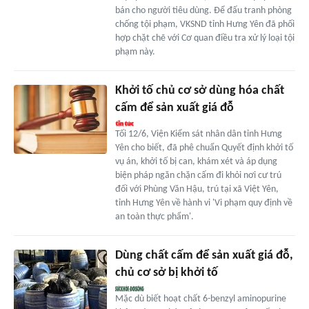
bán cho người tiêu dùng. Để đấu tranh phòng
chống tội phạm, VKSND tỉnh Hưng Yên đã phối
hợp chặt chẽ với Cơ quan điều tra xử lý loại tội
phạm này.
Khởi tố chủ cơ sở dùng hóa chất
cấm để sản xuất giá đỗ
Tối 12/6, Viện Kiểm sát nhân dân tỉnh Hưng
Yên cho biết, đã phê chuẩn Quyết định khởi tố
vụ án, khởi tố bị can, khám xét và áp dụng
biện pháp ngăn chặn cấm đi khỏi nơi cư trú
đối với Phùng Văn Hậu, trú tại xã Việt Yên,
tỉnh Hưng Yên về hành vi 'Vi phạm quy định về
an toàn thực phẩm'.
Dùng chất cấm để sản xuất giá đỗ,
chủ cơ sở bị khởi tố
Mặc dù biết hoạt chất 6-benzyl aminopurine