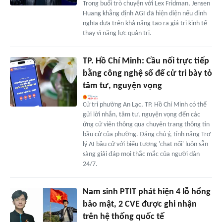
Trong buổi trò chuyện với Lex Fridman, Jensen
Huang khẳng định AGI đã hiện diện nếu định
nghĩa dựa trên khả năng tạo ra giá trị kinh tế
thay vì năng lực quản trị.
TP. Hồ Chí Minh: Cầu nối trực tiếp
bằng công nghệ số để cử tri bày tỏ
tâm tư, nguyện vọng
Cử tri phường An Lạc, TP. Hồ Chí Minh có thể
gửi lời nhắn, tâm tư, nguyện vọng đến các
ứng cử viên thông qua chuyên trang thông tin
bầu cử của phường. Đáng chú ý, tính năng Trợ
lý AI bầu cử với biểu tượng 'chat nổi' luôn sẵn
sàng giải đáp mọi thắc mắc của người dân
24/7.
Nam sinh PTIT phát hiện 4 lỗ hổng
bảo mật, 2 CVE được ghi nhận
trên hệ thống quốc tế