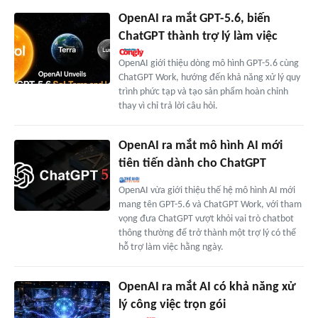
OpenAI ra mắt GPT-5.6, biến
ChatGPT thành trợ lý làm việc
OpenAI giới thiệu dòng mô hình GPT-5.6 cùng
ChatGPT Work, hướng đến khả năng xử lý quy
trình phức tạp và tạo sản phẩm hoàn chỉnh
thay vì chỉ trả lời câu hỏi.
OpenAI ra mắt mô hình AI mới
tiên tiến dành cho ChatGPT
OpenAI vừa giới thiệu thế hệ mô hình AI mới
mang tên GPT-5.6 và ChatGPT Work, với tham
vọng đưa ChatGPT vượt khỏi vai trò chatbot
thông thường để trở thành một trợ lý có thể
hỗ trợ làm việc hằng ngày.
OpenAI ra mắt AI có khả năng xử
lý công việc trọn gói