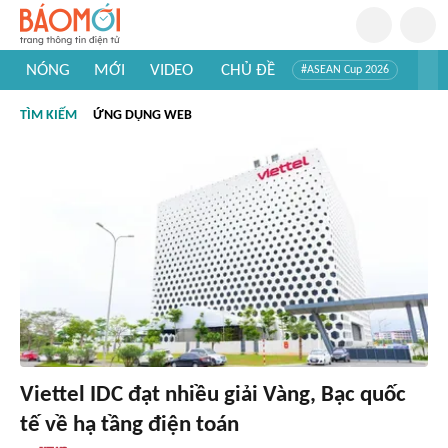
NÓNG
MỚI
VIDEO
CHỦ ĐỀ
#ASEAN Cup 2026
#Trí tuệ nhân tạo
#Mỹ - Iran
#Khám phá Việt Nam
TÌM KIẾM
ỨNG DỤNG WEB
#Khám phá thế giới
Viettel IDC đạt nhiều giải Vàng, Bạc quốc
tế về hạ tầng điện toán