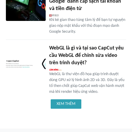
Google' đánh cắp sạch tài khoản
và tiền điện tử
Khi kẻ gian thao túng tâm lý để bạn tự nguyện
giao nộp mật khẩu với thủ đoạn mạo danh
Google Security.
WebGL là gì và tại sao CapCut yêu
cầu WebGL để chỉnh sửa video
trên trình duyệt?
WebGL là thư viện đồ họa giúp trình duyệt
dùng GPU xử lý hình ảnh 2D và 3D. Đây là yếu
tố then chốt giúp CapCut web vận hành mượt
mà khi render hiệu ứng video.
XEM THÊM