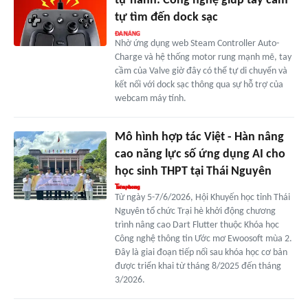
tự hành: Công nghệ giúp tay cầm
tự tìm đến dock sạc
Nhờ ứng dụng web Steam Controller Auto-
Charge và hệ thống motor rung mạnh mẽ, tay
cầm của Valve giờ đây có thể tự di chuyển và
kết nối với dock sạc thông qua sự hỗ trợ của
webcam máy tính.
Mô hình hợp tác Việt - Hàn nâng
cao năng lực số ứng dụng AI cho
học sinh THPT tại Thái Nguyên
Từ ngày 5-7/6/2026, Hội Khuyến học tỉnh Thái
Nguyên tổ chức Trại hè khởi động chương
trình nâng cao Dart Flutter thuộc Khóa học
Công nghệ thông tin Ước mơ Ewoosoft mùa 2.
Đây là giai đoạn tiếp nối sau khóa học cơ bản
được triển khai từ tháng 8/2025 đến tháng
3/2026.