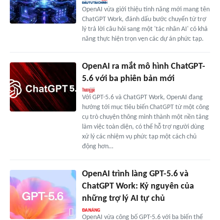
OpenAI vừa giới thiệu tính năng mới mang tên
ChatGPT Work, đánh dấu bước chuyển từ trợ
lý trả lời câu hỏi sang một 'tác nhân AI' có khả
năng thực hiện trọn vẹn các dự án phức tạp.
OpenAI ra mắt mô hình ChatGPT-
5.6 với ba phiên bản mới
Với GPT-5.6 và ChatGPT Work, OpenAI đang
hướng tới mục tiêu biến ChatGPT từ một công
cụ trò chuyện thông minh thành một nền tảng
làm việc toàn diện, có thể hỗ trợ người dùng
xử lý các nhiệm vụ phức tạp một cách chủ
động hơn…
OpenAI trình làng GPT-5.6 và
ChatGPT Work: Kỷ nguyên của
những trợ lý AI tự chủ
OpenAI vừa công bố GPT-5.6 với ba biến thể