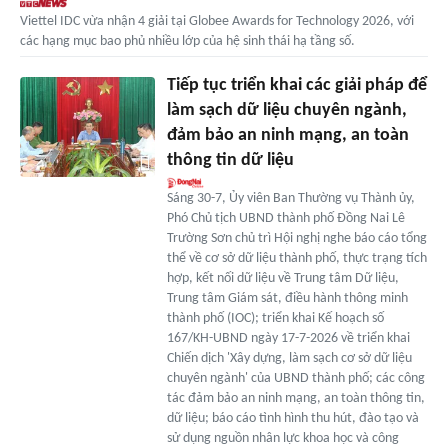
Viettel IDC vừa nhận 4 giải tại Globee Awards for Technology 2026, với
các hạng mục bao phủ nhiều lớp của hệ sinh thái hạ tầng số.
Tiếp tục triển khai các giải pháp để
làm sạch dữ liệu chuyên ngành,
đảm bảo an ninh mạng, an toàn
thông tin dữ liệu
Sáng 30-7, Ủy viên Ban Thường vụ Thành ủy,
Phó Chủ tịch UBND thành phố Đồng Nai Lê
Trường Sơn chủ trì Hội nghị nghe báo cáo tổng
thể về cơ sở dữ liệu thành phố, thực trạng tích
hợp, kết nối dữ liệu về Trung tâm Dữ liệu,
Trung tâm Giám sát, điều hành thông minh
thành phố (IOC); triển khai Kế hoạch số
167/KH-UBND ngày 17-7-2026 về triển khai
Chiến dịch 'Xây dựng, làm sạch cơ sở dữ liệu
chuyên ngành' của UBND thành phố; các công
tác đảm bảo an ninh mạng, an toàn thông tin,
dữ liệu; báo cáo tình hình thu hút, đào tạo và
sử dụng nguồn nhân lực khoa học và công